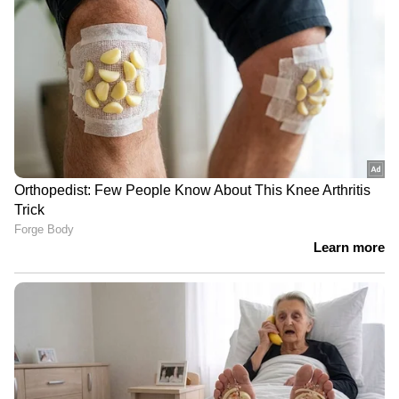
ആഭ്യന്തരവകുപ്പ്
ടൺ ഈന്തപ്പഴം; ​ഗുജറാത്ത്
LATEST VIDEOS
തുറമുഖത്തുനിന്ന്
പിടിച്ചെടുത്ത് ഡിആർഐ
പത്രിക തള്ളിയവരുടെ പേര്
സ്ഥാനാര്‍ത്ഥി പട്ടികയിൽ; ഷാര്‍ജ
ഇന്ത്യൻ അസോസിയേഷൻ
തെര‍ഞ്ഞെടുപ്പിൽ തര്‍ക്കം
ഹോൾസെയിൽ കടയിൽ നിന്ന് 30
ലക്ഷം രൂപയുടെ സിഗരറ്റ്
മോഷണം; തമിഴ്നാട് സ്വദേശി
പിടിയിൽ | Kannur