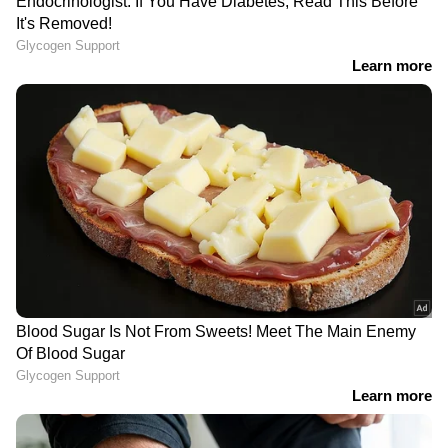
വിദ്യാഭ്യാസവകുപ്പിലെ
ശബരിമല നെയ്യ്
താത്കാലിക
ക്രമക്കേട്: എഫ്ഐആർ
ജീവനക്കാർക്ക് പൊലീസ്
രജിസ്റ്റർ ചെയ്തു, പി എസ്
ക്ലിയറൻസ് നിർബന്ധം
പ്രശാന്തും അജികുമാറും
പ്രതിപ്പട്ടികയിൽ
ആർ. സു​ഗതന് നൽകിയ
നിരോധനം മറികടന്ന്
എസ്കോർട്ട് പരോൾ
പാകിസ്ഥാനിൽനിന്ന്
റദ്ദാക്കി ഉത്തരവിറക്കി
ഇറക്കുമതി ചെയ്തത് 364