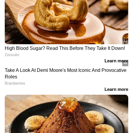
DOWNLOAD APP
ഇന്ത്യയിലെയും ലോകമെമ്പാടുമുള്ള എല്ലാ
Malayalam News
അറിയാൻ എപ്പോഴും
ഏഷ്യാനെറ്റ് ന്യൂസ് മലയാളം വാർത്തകൾ.
Malayalam News Live
എന്നിവയുടെ
തത്സമയ അപ്‌ഡേറ്റുകളും ആഴത്തിലുള്ള
വിശകലനവും സമഗ്രമായ റിപ്പോർട്ടിംഗും —
എല്ലാം ഒരൊറ്റ സ്ഥലത്ത്. ഏത് സമയത്തും,
എവിടെയും വിശ്വസനീയമായ വാർത്തകൾ
ലഭിക്കാൻ
Asianet News Malayalam