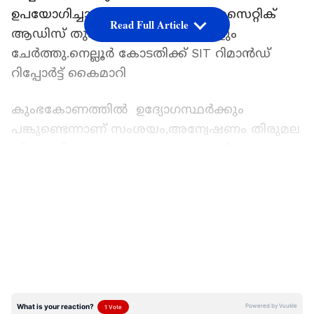
ഉപയോഗിച്ചാണ്.ബീറ്റ കരോട്ടിൻ, അസെറ്റിക്
Read Full Article
ആഡിസ് തുടങ്ങിയ കെമിക്കലുകളും
ചേർത്തു.നെല്ലൂർ കോടതിക്ക് SIT റിമാൻഡ്
റിപ്പോ‍ർട്ട് കൈമാറി
കുംഭകോണത്തില്‍ ഉദ്യോഗസ്ഥർക്കും
പങ്കുണ്ടെന്നാണ് സംശയം,അന്വേഷണം തിരുമല
തിരുപ്പതി ദേവസ്ഥാനം ഉദ്യോഗസ്ഥരിലേക്കും
നീളുകയാണ്.മായം കണ്ടെത്തിയിട്ടും കൃത്രിമ
LATEST VIDEOS
നെയ് സപ്ലൈ ചെയ്യാൻ അനുവദിച്ചു.മറ്റ്
കന്പനികളെ മറയാക്കി നെയ്യ് സപ്ലൈ
ചെയ്യുന്നത് കണ്ടില്ലെന്ന് നടിച്ചു.ഉദ്യോഗസ്ഥരെ
ചോദ്യം ചെയ്യാൻ CBI പ്രത്യേക അന്വേഷണ
സംഘം തീരുമാനിച്ചിട്ടുണ്ട്.