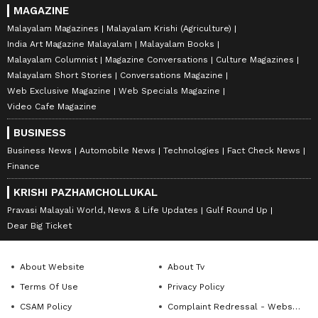
MAGAZINE
Malayalam Magazines
Malayalam Krishi (Agriculture)
India Art Magazine Malayalam
Malayalam Books
Malayalam Columnist
Magazine Conversations
Culture Magazines
Malayalam Short Stories
Conversations Magazine
Web Exclusive Magazine
Web Specials Magazine
Video Cafe Magazine
BUSINESS
Business News
Automobile News
Technologies
Fact Check News
Finance
KRISHI PAZHAMCHOLLUKAL
Pravasi Malayali World, News & Life Updates
Gulf Round Up
Dear Big Ticket
About Website
About Tv
Terms Of Use
Privacy Policy
CSAM Policy
Complaint Redressal - Website