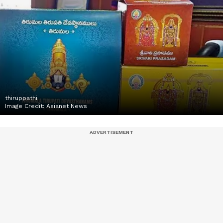
thiruppathi
Image Credit:
Asianet News