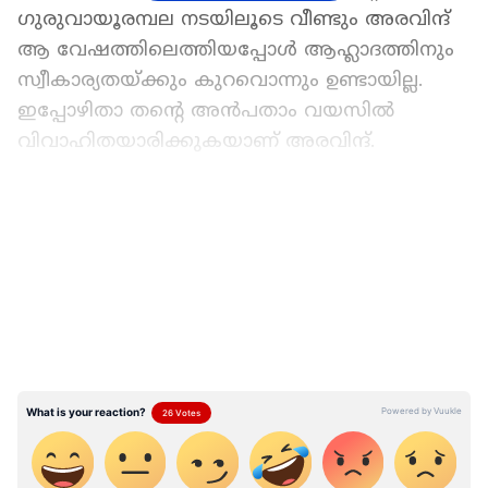
ഗുരുവായൂരമ്പല നടയിലൂടെ വീണ്ടും അരവിന്ദ്
ആ വേഷത്തിലെത്തിയപ്പോൾ ആഹ്ലാ​ദത്തിനും
സ്വീകാര്യതയ്ക്കും കുറവൊന്നും ഉണ്ടായില്ല.
ഇപ്പോഴിതാ തന്റെ അൻപതാം വയസിൽ
വിവാഹിതയാരിക്കുകയാണ് അരവിന്ദ്.
ഏഷ്യാനെറ്റ് ന്യൂസ് പ്രധാന വാർത്താ സ്രോതസായി
തെരഞ്ഞെടുക്കുക
LATEST VIDEOS
സാധ്വി ആര്‍.എസ് ആണ് അരവിന്ദിന്റെ ഭാര്യ.
അരവിന്ദിന്റെ സന്തത സഹചാരിയായിരുന്നു
സാധ്വി. ആ ബന്ധം പിന്നീട് ​ദീർഘകാല
പ്രണയത്തിലേക്കും ഇപ്പോൾ
വിവാഹത്തിലേക്കും എത്തുകയായിരുന്നു. ഈ
വർഷം ആദ്യമായിരുന്നു ഇരുവരുടേയും
വിവാഹ നിശ്ചയം. ഇന്നലെ മലേഷ്യയിലെ
ക്വാലാലംപൂരിൽ വച്ച് വളരെ ലളിതമായ