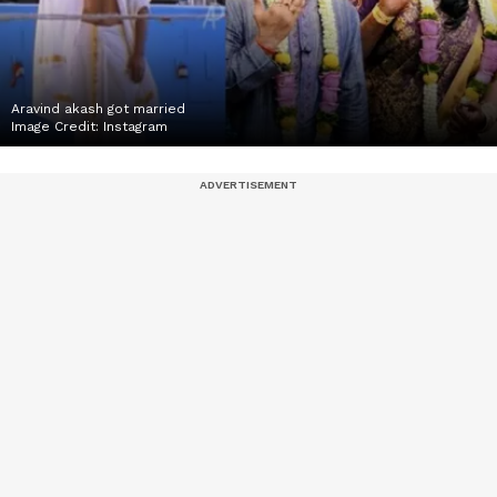
Aravind akash got married
Image Credit:
Instagram