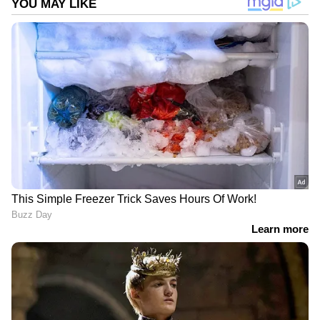
കാൻസലായി. ഇതിനിടയിൽ ബാക്​ഗ്രൗണ്ട്
ന‍ൃത്തകനായി അരവിന്ദ് എത്തി. ശേഷം 2002ല്‍
പുറത്തിറങ്ങിയ മലയാള ചിത്രം ‘നന്ദന’ത്തിലൂടെ
സിനിമ അരങ്ങേറ്റം നടത്തി. പിന്നീട് തമിഴ്
സിനിമയിലും സജീവമായ അരവിന്ദിന്റെ
DOWNLOAD APP
അവസാന മലയാള ചിത്രം ​ഗുരുവായൂരമ്പല
നടയിൽ ആണ്. നൃത്ത സംവിധായകൻ
RECOMMENDED STORIES
കൂടിയാണ് അരവിന്ദ് ഇന്ന്.
'എനിക്കന്ന് 25 ലക്ഷം കടം,
'പിന്നിൽ നിന്നും