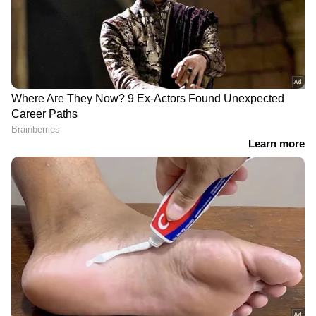
അയാളത് പറഞ്ഞപ്പോൾ
കുത്തിയവരിൽ നിന്നെന്നെ
ചാട്ടവാറിന് അടി
കാത്തവൾ'; അഹാനയ്ക്ക്
കിട്ടിയപോലായി, വല്ലാത്ത
വിദ്വേഷ പ്രചരണം,
വേദന'; നേരിട്ട
മകളോട് മാപ്പ് പറഞ്ഞ്
അപമാനത്തെ കുറിച്ച്
അമ്മ
മീത്ത് മിറി
'ലാലേട്ടന്റെ നടുവേദനയും
'അച്ഛൻ ആ വഴി
അത്‌ലറ്റുകളും, ഒന്ന്
പോയോന്ന് അറിയില്ല',
പുകയും'; ​ട്രോളുന്നവരെ
കൊളീനയുടെ
ചിലത് ഓർമിപ്പിച്ച് നടി
ലുക്കുണ്ടല്ലോന്ന് ചോദ്യം,
സരിത ബാലകൃഷ്ണൻ
തഗ്ഗടിച്ച് നടൻ ഉണ്ണി നായർ
Related Articles
'എന്നെ വെറുതെ വിട്ടേക്ക്..ഞാൻ ചത്താലും
എന്റെ ശവം നീ കാണരുത്';
കിച്ചുവിനെതിരെ പൊട്ടിത്തെറിച്ച് രേണു