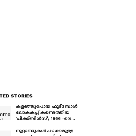
ത്യ
TED STORIES
കളഞ്ഞുപോയ ഫുട്ബോൾ
ലോകകപ്പ് കണ്ടെത്തിയ
'പിക്ക്ബിൾസ്'; 1966 -ലെ
വിചിത്രമായ മോഷണക്കഥ!
നൂറ്റാണ്ടുകൾ പഴക്കമുള്ള