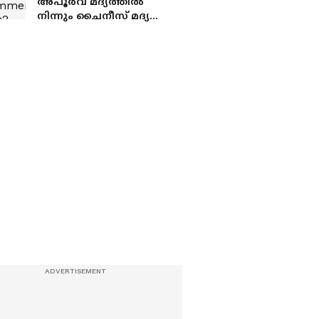
അപൂർവ മദ്യത്തിൽ
നിന്നും ചൈനീസ് മദ്യ
ചരിത്രം കണ്ടെത്തി
ഗവേഷകർ