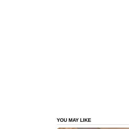
രംഗത്തെത്തുകയും ചെയ്തു. "എല
സിംഗപ്പൂരിൽ വെച്ച് എനിക്കും സമാ
കയറുന്നതിന് മുൻപ് ബാങ്കിൽ വിളി
അറിയിക്കണം, എങ്കിൽ, മാത്രമേ അ
എന്നായിരുന്നു ഒരാൾ സ്വന്തം അനുഭവ
മോശമാണ്. ഇതൊരുപക്ഷേ വിദേശത്തെ
'സംശയാസ്പദമായ ഇടപാട് ആയി കണ
ബാങ്ക് വ്യത്യസ്ത രാജ്യങ്ങളിൽ വ
ബ്ലോക്ക് ചെയ്തിട്ടുണ്ട്. രജിസ്റ
സാഹചര്യങ്ങളിൽ ഹെൽപ്പ് ലൈൻ ബന്
അഭിപ്രായപ്പെട്ടു.