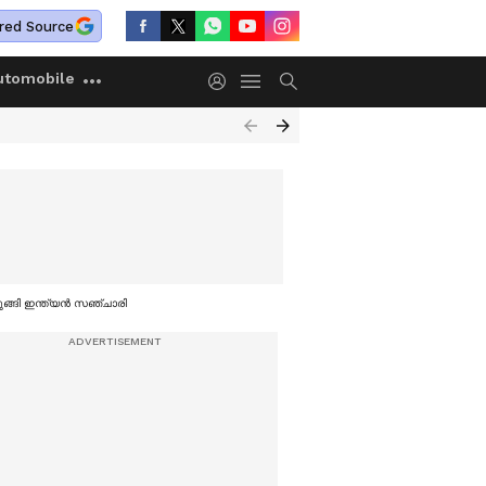
red Source
utomobile
ടുങ്ങി ഇന്ത്യൻ സഞ്ചാരി