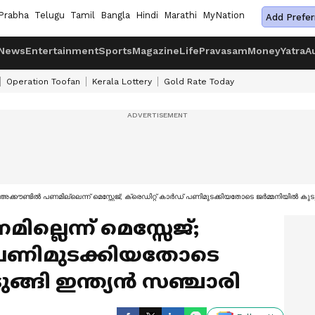
Prabha
Telugu
Tamil
Bangla
Hindi
Marathi
MyNation
Add Prefer
News
Entertainment
Sports
Magazine
Life
Pravasam
Money
Yatra
A
Operation Toofan
Kerala Lottery
Gold Rate Today
അക്കൗണ്ടിൽ പണമില്ലെന്ന് മെസ്സേജ്; ക്രെഡിറ്റ് കാർഡ് പണിമുടക്കിയതോടെ ജർമ്മനിയിൽ കു
്ലെന്ന് മെസ്സേജ്;
് പണിമുടക്കിയതോടെ
ങ്ങി ഇന്ത്യൻ സഞ്ചാരി