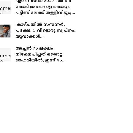
എൽ നിനോ 2027 -ൽ 4.9
കോടി ജനങ്ങളെ കൊടും
പട്ടിണിലേക്ക് തള്ളിവിടും;
ഐക്യരാഷ്ട്രസഭ റിപ്പോർട്ട്
'കാഴ്ചയിൽ സമ്പന്നർ,
പക്ഷേ...'; വീടൊരു സ്വപ്നം,
യുവാക്കൾ
ആഡംബരത്തിന് കൂടുതൽ
പണം ചെലവഴിക്കുന്നു,
അച്ഛൻ 75 ലക്ഷം
യുവാവിന്‍റെ കുറിപ്പ്
നിക്ഷേപിച്ചത് ഒരൊറ്റ
വൈറൽ
ഓഹരിയിൽ, ഇന്ന് 45
ലക്ഷം നഷ്ടം; എങ്ങനെ
തിരിച്ച് പിടിക്കാൻ
കഴുയമെന്ന് ചോദിച്ച് മകൻ