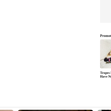
്ലാ കാർഡുകളും ഇതുപോലെ തന്നെയാണ്.
നമായ അനുഭവം ഉണ്ടായിട്ടുണ്ട്. വിമാനം
ച്ച് നമ്മൾ വിദേശത്തേക്ക് പോവുകയാണെന്ന കാര്യം
വർ കാർഡ് ആക്റ്റീവ് ആക്കി നിർത്തുകയുള്ളൂ. ."
ം കുറിച്ചത്. "ബാങ്കുകളുടെ സിസ്റ്റം വളരെ
 ഇടപാടായത് കൊണ്ട് ബാങ്ക് സിസ്റ്റം തെറ്റായി
ക്കാക്കി ബ്ലോക്ക് ചെയ്തതാകാം. കോട്ടക്
െച്ച് രണ്ടുതവണ എന്‍റെ ഡെബിറ്റ് കാർഡ് ഇതുപോലെ
്റർ ചെയ്ത ഫോൺ നമ്പറിലൂടെ മാത്രമേ അത്തരം
ധപ്പെടാൻ സാധിക്കൂ." എന്ന് മറ്റൊരാളും