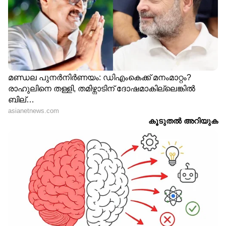
മഹീന്ദ്ര അവതരിപ്പിച്ചത്.
വാങ്ങാന്‍ തള്ളിക്കയറ്റം, ഈ വണ്ടിയുടെ
വില കുത്തനെ കൂട്ടി മഹീന്ദ്ര!