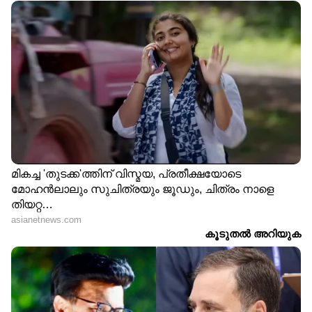
ഒടുവില്‍ മഹീന്ദ്രയും കയ്യൊഴിഞ്ഞു!
2002 ജൂണ്‍ മാസത്തില്‍ പുറത്തിറങ്ങിയപ്പോള്‍
മുതല്‍ ഫ്രഞ്ച് വാഹന നിര്‍മ്മാതാക്കളായ
റെനോയുമായി രൂപസാദൃശ്യമുള്ള വാഹനം
ഇന്ത്യന്‍ നിരത്തുകളില്‍ തരംഗമായി
മാറിയിരുന്നു. 2014ല്‍ ആണ് ഈ ജനപ്രിയ
എസ്‍യുവിയുടെ മൂന്നാം തലമുറ വിപണിയില്‍
എത്തുന്നത്. തുടര്‍ന്ന് 2017ല്‍ കൂടുതല്‍
കരുത്തുള്ള എഞ്ചിനും ഗ്രില്ലില്‍ ഉള്‍പ്പെടെ
മാറ്റങ്ങള്‍ വരുത്തി വാഹനം വീണ്ടും എത്തി.
എസ് 3, എസ് 5, എസ് 7, എസ് 11 എന്നിങ്ങനെ
നാലു വകഭേദങ്ങളില്‍ എത്തിയ പുതിയ
സ്‍കോർപിയോയെയും ജനം നെഞ്ചേറ്റി. 2018
നവംബറിലാണ് സ്‌കോര്‍പിയോ S9 മോഡലിനെ