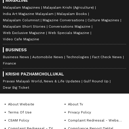
MAGAZINE
Malayalam Magazines
Malayalam Krishi (Agriculture)
India Art Magazine Malayalam
Malayalam Books
Malayalam Columnist
Magazine Conversations
Culture Magazines
Malayalam Short Stories
Conversations Magazine
Web Exclusive Magazine
Web Specials Magazine
Video Cafe Magazine
BUSINESS
Business News
Automobile News
Technologies
Fact Check News
Finance
KRISHI PAZHAMCHOLLUKAL
Pravasi Malayali World, News & Life Updates
Gulf Round Up
Dear Big Ticket
About Website
About Tv
Terms Of Use
Privacy Policy
CSAM Policy
Complaint Redressal - Website
Complaint Redressal - TV
Compliance Report Digital