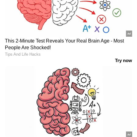
ബസിലിടിച്ച് തകര്‍ന്ന് തരിപ്പണമായി
XUV700, സുരക്ഷിതരായി യാത്രികര്‍,
മഹീന്ദ്രയ്ക്ക് കയ്യടിച്ച് ജനം!