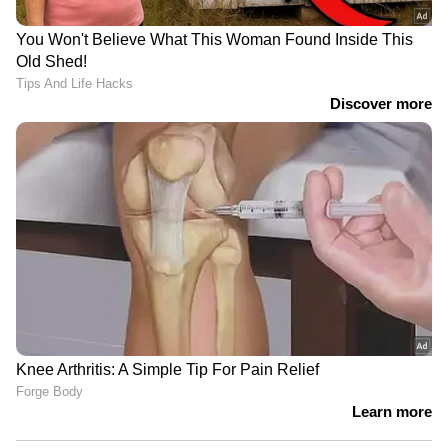
ഇന്ത്യൻ റെയിൽവേയുടെ വേഗത്തിലുള്ള
ഡെലിവറി സ്കോർപിയോയുടെ കാത്തിരിപ്പ്
കാലാവധി കുറയ്ക്കും എന്ന് ആനന്ദ് മഹീന്ദ്ര
തന്റെ മറുപടിയിൽ പറഞ്ഞു. ഒപ്പം, ഇന്ത്യൻ
റെയിൽവേയുടെ കാര്യക്ഷമമായ
സേവനങ്ങൾക്ക് അദ്ദേഹം നന്ദിയും പറഞ്ഞു.
ഒരു വാഹന നിർമ്മാതാവ് എന്ന നിലയിൽ
മഹീന്ദ്രയെ സംബന്ധിച്ചിടത്തോളം
അഭിമാനകരമായ ഈ പോസ്റ്റ് കണ്ടതിന് ശേഷം
താൻ സന്തോഷവാനാണെന്നും അദ്ദേഹം
കൂട്ടിച്ചേർത്തതായി കാര്‍ ടോഖ് റിപ്പോര്‍ട്ട്