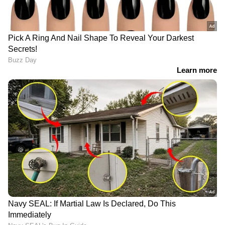
യാത്രാ അനുഭവം എന്നിവയെല്ലാം വിദേശികളെ
ഇവിടേക്ക് ആകർഷിക്കുന്ന പ്രധാന
ഘടകങ്ങളാണ്.
6. റോഡ്, റെയിൽ, വ്യോമ, ജല ഗതാഗത
മാർഗങ്ങളിലൂടെ ഗോവ രാജ്യത്തിന്റെ മറ്റ്
ഭാഗങ്ങളുമായും ലോകവുമായും മികച്ച
രീതിയിൽ ബന്ധിപ്പിച്ചിരിക്കുന്നു. ഡാബോലിം
അന്താരാഷ്ട്ര വിമാനത്താവളം, കൊങ്കൺ
റെയിൽവേ, പ്രധാന തുറമുഖം, മികച്ച
ഹൈവേകൾ എന്നിവ ഇവിടുത്തെ
ടൂറിസത്തെയും വ്യാപാരത്തെയും കൂടുതൽ
എളുപ്പമാക്കുന്നു.