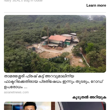
ഏകദേശം 450 വർഷത്തെ പോർച്ചുഗീസ് ഭരണം
ഗോവയുടെ സംസ്കാരത്തിൽ സവിശേഷമായ
ഒരു മുദ്ര പതിപ്പിച്ചിട്ടുണ്ട്. പടിഞ്ഞാറൻ തീരത്ത്
കത്തോലിക്കാ പള്ളികൾ കാണുമ്പോൾ,
മലയോര പ്രദേശങ്ങളിൽ മനോഹരമായ ഹിന്ദു
ക്ഷേത്രങ്ങളും കാണാം. ഇവിടുത്തെ ആളുകൾ
കൊങ്കണി, മറാത്തി, ഇംഗ്ലീഷ് ഭാഷകൾ
അനായാസം കൈകാര്യം ചെയ്യും.
ചുരുക്കത്തിൽ, പണം കൊണ്ട് മാത്രമല്ല, ജീവിത
നിലവാരം കൊണ്ടും ഗോവ ഇന്ത്യയിൽ ഒരുപടി
മുന്നിലാണ്.