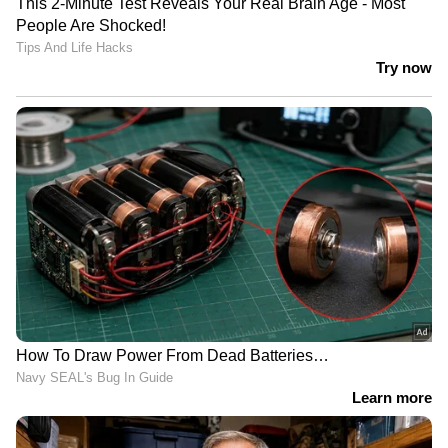
ഗോവയുടെ സമ്പദ്‌വ്യവസ്ഥയുടെ ഒരു പ്രധാന
ഭാഗമാണ്. ഇതുകൂടാതെ, ഫാർമസ്യൂട്ടിക്കൽ
കമ്പനികൾ, രാസ വ്യവസായം, ഭക്ഷ്യ
സംസ്കരണം, കരകൗശല വ്യവസായം
എന്നിവയും ഇവിടെ അതിവേഗം വളരുന്നു.
4. കശുവണ്ടി, നാളികേരം, മാങ്ങ, കരിമ്പ്, അരി
എന്നിവയാണ് ഇവിടുത്തെ പ്രധാന കാർഷിക
ഉൽപന്നങ്ങൾ. ഇവ രാജ്യത്തിനകത്തും
പുറത്തും കയറ്റുമതി ചെയ്യുന്നുണ്ട്.
മത്സ്യബന്ധനവും ഇവിടുത്തെ ഒരു പ്രധാന
വരുമാന മാർഗമാണ്.