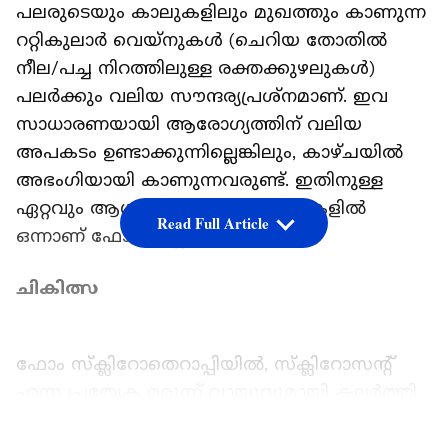
പലരുടെയും കാലുകളിലും മുഖത്തും കാണുന്ന
ററ്റികുലാർ വെയ്നുകൾ (ചെറിയ തോതിൽ
നീല/പച്ച നിറത്തിലുള്ള രക്തക്കുഴലുകൾ)
പലർക്കും വലിയ സൗന്ദര്യപ്രശ്നമാണ്. ഇവ
സാധാരണയായി ആരോഗ്യത്തിന് വലിയ
അപകടം ഉണ്ടാക്കുന്നില്ലെങ്കിലും, കാഴ്ചയിൽ
അഭംഗിയായി കാണുന്നവരുണ്ട്. ഇതിനുള്ള
ഏറ്റവും ആധുനിക ചികിത്സാരീതികളിൽ
Read Full Article
ഒന്നാണ് ഫോം സ്ക്ലിറോതെറാപ്പി.
ചികിത്സ
ഫോം സ്ക്ലിറോതെറാപ്പിയിൽ, സ്ക്ലിറോസന്റ്
എന്ന പ്രത്യേക മരുന്ന് വായുവുമായി കലർത്തി
“ഫോം” രൂപത്തിൽ കുത്തിവെക്കുകയാണ്
LATEST VIDEOS