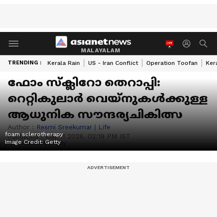
MALAYALAM
TRENDING :
Kerala Rain
US - Iran Conflict
Operation Toofan
Ker
ഫോം സ്ക്ലിറോ തെറാപ്പി:
റെറ്റികുലാർ വെയ്നുകൾക്കുള്ള
ആധുനിക സൗന്ദര്യചികിത്സ
Author :
Resmi Sreekumar
|
Life
foam sclerotherapy
Published :
May 11 2026, 02:19 PM IST
Image Credit:
Getty