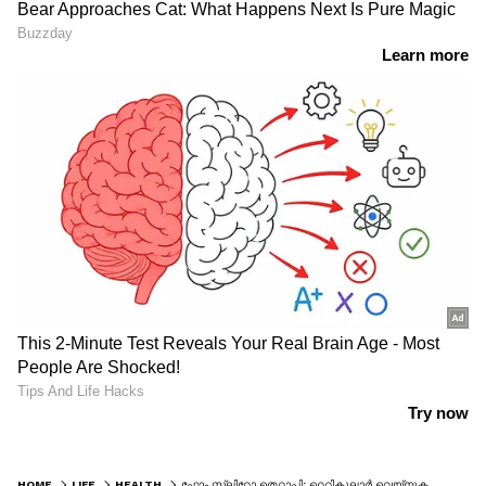
HOME
LIFE
HEALTH
ഫോം സ്ക്ലിറോ തെറാപ്പി: റെറ്റികുലാർ വെയ്നുകൾക്കുള്ള ആധുനിക സൗന്ദര്യചികിത്സ