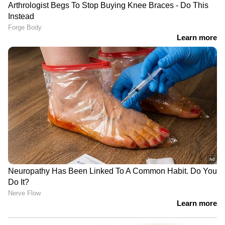
ചികിത്സയ്ക്കുശേഷം കംപ്രഷൻ സ്റ്റോക്കിംഗ്സ്
- Compression stockings - ധരിക്കുന്നത്
വെയ്നുകൾ അടഞ്ഞുനിൽക്കാൻ
സഹായിക്കുന്നു. ചെറിയ വീക്കം, ചുവപ്പ്,
അല്ലെങ്കിൽ കുത്തിവെച്ച സ്ഥലത്ത് അല്പം
വേദന ഒക്കെയുണ്ടാകാം; സാധാരണയായി
കുറച്ച് ദിവസങ്ങൾക്കുള്ളിൽ അതെല്ലാം മാറും.
വലിയ തടിച്ച വെയ്നുകൾക്കോ, വാരിക്കോസ്
വെയ്നുകൾക്കോ, ചിലപ്പോൾ മറ്റ്
ചികിത്സാരീതികൾ (laser, surgery) കൂടി
ആവശ്യമായി വന്നേക്കാം. കുറഞ്ഞ
സമയത്തിനുള്ളിൽ, ശസ്ത്രക്രിയയില്ലാതെ,
കാലുകളുടെ സൗന്ദര്യം വീണ്ടെടുക്കാൻ ഫോം
സ്ക്ലിറോതെറാപ്പി സഹായിക്കുന്നു.