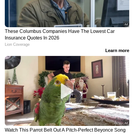
വാസ്കുലർ ആന്റ് എൻഡോവാസ്കുലർ
സർജൻ,
സ്റ്റാർകെയർ ഹോസ്പിറ്റൽ,
കോഴിക്കോട്.