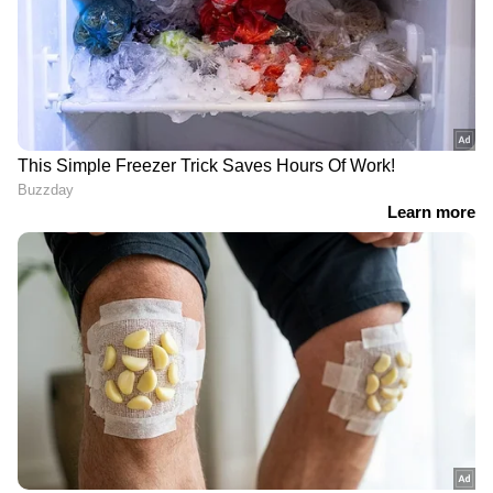
- കുറഞ്ഞ മരുന്ന്: ഫോം രൂപത്തിലുള്ള മരുന്ന്,
ദ്രാവകത്തേക്കാൾ വേഗത്തിലും വ്യാപ്തിയിലും
പ്രവർത്തിക്കുന്നതിനാൽ, കുറച്ച് അളവിൽ
LATEST VIDEOS
തന്നെ ഫലപ്രദമാണ്.
'പ്രതിപക്ഷ വികാരം അമിത് ഷായെ
അറിയിക്കണം'; നിർദേശം നൽകി
പലപ്പോഴും ഒന്നോ രണ്ടോ
രാജ്യസഭ അധ്യക്ഷൻ | Parliament
സെഷനുകൾക്കുള്ളിൽ തന്നെ മാറ്റം
കാണുകയും ചെയ്യാം. ശസ്ത്രക്രിയ
എല്ലാത്തിനും പഴി, ഒടുവില്‍
ആവശ്യമില്ലെന്നതാണ് മറ്റൊരു പ്രത്യേകത,
രോഹിതില്‍ പിഴച്ചു! അഗാര്‍ക്കർ
ചെറിയ സൂചി കുത്തൽ മാത്രം മതിയാവും.
വില്ലനോ അതോ വിപ്ലവകാരിയോ? |
Ajit Agarkar