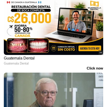
ലേഖനം തയ്യാറാക്കിയത്:
ഡോ. റോമ പോൾ,