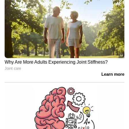
കാണാതായ
മത്സ്യത്തൊഴിലാളികൾക്കായി
തെരച്ചിൽ തുടരുന്നു|Fishermen