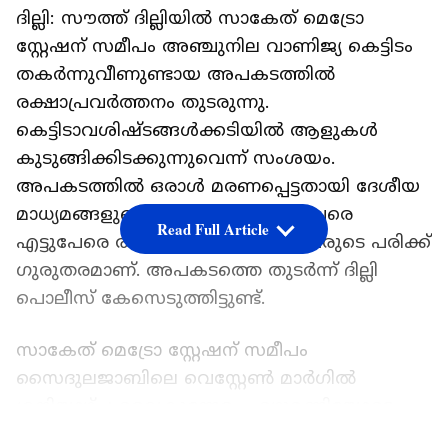
ദില്ലി: സൗത്ത് ദില്ലിയിൽ സാകേത് മെട്രോ
സ്റ്റേഷന് സമീപം അഞ്ചുനില വാണിജ്യ കെട്ടിടം
തക‍ർന്നുവീണുണ്ടായ അപകടത്തിൽ
രക്ഷാപ്രവർത്തനം തുടരുന്നു.
കെട്ടിടാവശിഷ്ടങ്ങൾക്കടിയിൽ ആളുകൾ
കുടുങ്ങിക്കിടക്കുന്നുവെന്ന് സംശയം.
അപകടത്തിൽ ഒരാൾ മരണപ്പെട്ടതായി ദേശീയ
മാധ്യമങ്ങളുടെ റിപ്പോ‍ർട്ടുണ്ട്. ഇതുവരെ
Read Full Article
എട്ടുപേരെ രക്ഷപ്പെടുത്തി. രണ്ടുപേരുടെ പരിക്ക്
​ഗുരുതരമാണ്. അപകടത്തെ തുട‍ർന്ന് ദില്ലി
പൊലീസ് കേസെടുത്തിട്ടുണ്ട്.
സാകേത് മെട്രോ സ്റ്റേഷന് സമീപം
സൈദുലജാബിലെ വെസ്റ്റേൺ മാർഗിൽ
ശനിയാഴ്ച വൈകുന്നേരം ഏഴുമണിയോടെ
ആണ് അഞ്ചുനില കെട്ടിടം പൂർണമായും