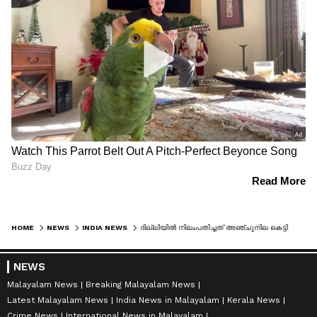
HOME
NEWS
INDIA NEWS
ദില്ലിയിൽ നിലംപതിച്ചത് അഞ്ചുനില കെട്ടിടം; ആളുകൾ കുടുങ്ങിക്കിടക്കുന്നുവെന്ന് സംശയം, രക്ഷാദൗത്യം തുടരുന്നു
NEWS
Malayalam News
Breaking Malayalam News
Latest Malayalam News
India News in Malayalam
Kerala News
Crime News
International News in Malayalam