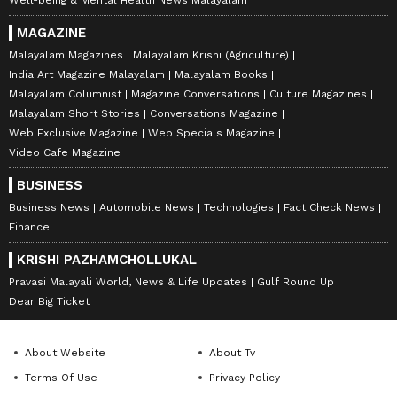
Well-being & Mental Health News Malayalam
MAGAZINE
Malayalam Magazines
Malayalam Krishi (Agriculture)
India Art Magazine Malayalam
Malayalam Books
Malayalam Columnist
Magazine Conversations
Culture Magazines
Malayalam Short Stories
Conversations Magazine
Web Exclusive Magazine
Web Specials Magazine
Video Cafe Magazine
BUSINESS
Business News
Automobile News
Technologies
Fact Check News
Finance
KRISHI PAZHAMCHOLLUKAL
Pravasi Malayali World, News & Life Updates
Gulf Round Up
Dear Big Ticket
About Website
About Tv
Terms Of Use
Privacy Policy