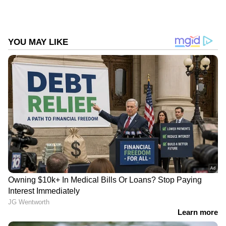
സേനയും (എൻഡിആർഎഫ്) ചേർന്ന്
ഏഴുപേരെ രക്ഷപ്പെടുത്തിയതായും അധികൃത‍ർ
അറിയിച്ചു. പരിക്കേറ്റ എട്ടുപേരെ എയിംസ്
ട്രോമ സെൻ്ററിലേക്ക് മാറ്റി.
DOWNLOAD APP
ഇന്ത്യയിലെയും ലോകമെമ്പാടുമുള്ള എല്ലാ