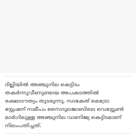
ദില്ലിയിൽ അഞ്ചുനില കെട്ടിടം
ത‍കർന്നുവീണുണ്ടായ അപകടത്തിൽ
രക്ഷാദൗത്യം തുടരുന്നു. സാകേത് മെട്രോ
സ്റ്റേഷന് സമീപം സൈദുലജാബിലെ വെസ്റ്റേൺ
മാർഗിലുള്ള അഞ്ചുനില വാണിജ്യ കെട്ടിടമാണ്
നിലംപതിച്ചത്.