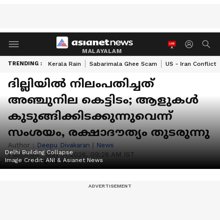
MALAYALAM
TRENDING :
Kerala Rain
Sabarimala Ghee Scam
US - Iran Conflict
ദില്ലിയിൽ നിലംപതിച്ചത്
അഞ്ചുനില കെട്ടിടം; ആളുകൾ
കുടുങ്ങിക്കിടക്കുന്നുവെന്ന്
സംശയം, രക്ഷാദൗത്യം തുടരുന്നു
Author :
Deepu Divakaran
|
News
Delhi Building Collapse
Published :
May 31 2026, 09:26 AM IST
Image Credit:
ANI & Asianet News