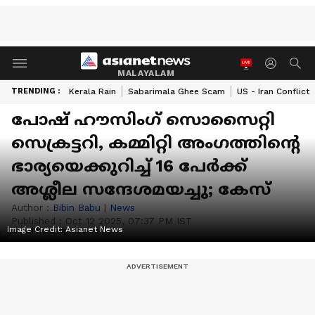
MALAYALAM
TRENDING :
Kerala Rain
Sabarimala Ghee Scam
US - Iran Conflict
പോഷ് ഹൗസിംഗ് സൊസൈറ്റി
സെക്രട്ടറി, കമ്മിറ്റി അംഗത്തിന്‍റെ
ഭാര്യയെക്കുറിച്ച് 16 പേർക്ക്
അശ്ലീല സന്ദേശമയച്ചു; കേസ്
Author :
Bibin Babu
|
News
Published :
Oct 12 2025, 07:37 PM IST
Image Credit:
Asianet News