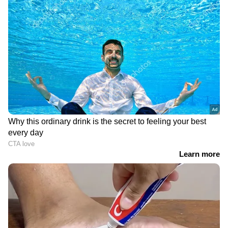
ഇന്ത്യയിലെയും ലോകമെമ്പാടുമുള്ള എല്ലാ
India News
അറിയാൻ എപ്പോഴും ഏഷ്യാനെറ്റ്
ന്യൂസ് വാർത്തകൾ.
Malayalam News
തത്സമയ അപ്‌ഡേറ്റുകളും ആഴത്തിലുള്ള
വിശകലനവും സമഗ്രമായ റിപ്പോർട്ടിംഗും —
എല്ലാം ഒരൊറ്റ സ്ഥലത്ത്. ഏത് സമയത്തും,
എവിടെയും വിശ്വസനീയമായ വാർത്തകൾ
ലഭിക്കാൻ
Asianet News Malayalam