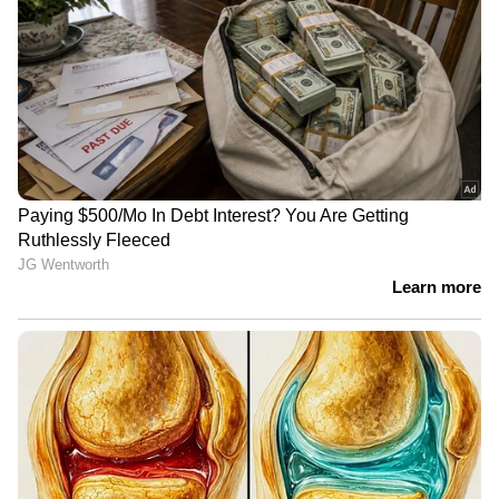
അപകടത്തിൽപ്പെട്ട സംഭവം:
സിംഗിൾ ഡ്രൈവർ ഡ്യൂട്ടിയാണ്
അപകടകാരണമെന്ന് ജീവനക്കാർ