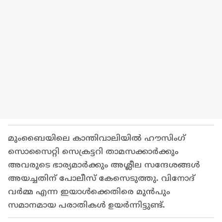
മുംബൈയിലെ കാന്തിവാലിയിൽ ഹൗസിംഗ്
സൊസൈറ്റി സെക്രട്ടറി താമസക്കാർക്കും
അവരുടെ ഭാര്യമാർക്കും അശ്ലീല സന്ദേശങ്ങൾ
അയച്ചതിന് പോലീസ് കേസെടുത്തു. വിനോദ്
വർമ്മ എന്ന ഇയാൾക്കെതിരെ മുൻപും
സമാനമായ പരാതികൾ ഉയർന്നിട്ടുണ്ട്.