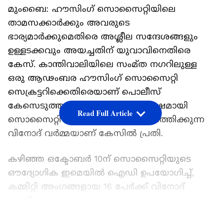
മുംബൈ: ഹൗസിംഗ് സൊസൈറ്റിയിലെ
താമസക്കാർക്കും അവരുടെ
ഭാര്യമാർക്കുമെതിരെ അശ്ലീല സന്ദേശങ്ങളും
ഉള്ളടക്കവും അയച്ചതിന് യുവാവിനെതിരെ
കേസ്. കാന്തിവാലിയിലെ സംമ്ത നഗറിലുള്ള
ഒരു ആഢംബര ഹൗസിംഗ് സൊസൈറ്റി
സെക്രട്ടറിക്കെതിരെയാണ് പൊലീസ്
കേസെടുത്തത്. കഴിഞ്ഞ മൂന്ന് വർഷമായി
Read Full Article
സൊസൈറ്റി സെക്രട്ടറിയായി പ്രവർത്തിക്കുന്ന
വിനോദ് വർമ്മയാണ് കേസിൽ പ്രതി.
കഴിഞ്ഞ ഒക്ടോബർ 10ന് സൊസൈറ്റിയുടെ
ഔദ്യോഗിക ഇമെയിൽ ഐഡി ഉപയോഗിച്ച്,
കമ്മിറ്റി അംഗങ്ങളായ 16 പേർക്ക് വിനോദ്
അശ്ലീലവും വളരെ മോശവുമായ സന്ദേശങ്ങൾ
അയച്ചതായാണ് ആരോപണം. ഒരു കമ്മിറ്റി