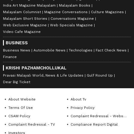
India Art Magazine Malayalam
Malayalam Books
Malayalam Columnist
Magazine Conversations
Culture Magazines
Malayalam Short Stories
Conversations Magazine
Web Exclusive Magazine
Web Specials Magazine
Video Cafe Magazine
BUSINESS
Business News
Automobile News
Technologies
Fact Check News
Finance
KRISHI PAZHAMCHOLLUKAL
Pravasi Malayali World, News & Life Updates
Gulf Round Up
Dear Big Ticket
About Website
About Tv
Terms Of Use
Privacy Policy
CSAM Policy
Complaint Redressal - Website
Complaint Redressal - TV
Compliance Report Digital
Investors