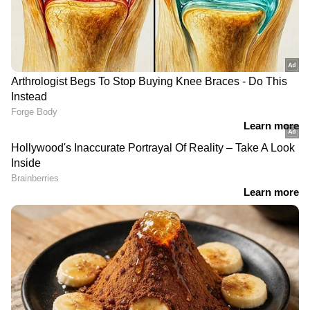
Follow Us
കാലയളവില്‍ നിരവധി ഗ്രൗണ്ട് റിപ്പോര്‍ട്ടുകള്‍, ന്യൂസ്
സ്‌റ്റോറികള്‍, ഫീച്ചറുകള്‍, ലേഖനങ്ങള്‍ തുടങ്ങിയവ
പ്രസിദ്ധീകരിച്ചു. പ്രിന്റ്, വിഷ്വല്‍, ഡിജിറ്റല്‍
മീഡിയകളില്‍ പ്രവര്‍ത്തനപരിചയം. ഇ മെയില്‍:
faseela.vv@asianetnews.in
DOWNLOAD APP