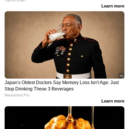
കോഴിക്കോട് മെഡി.
കണ്ണൂരും ഇന്ന് അവധി, 4
കോളേജിലെ രണ്ട്
ജില്ലകളിൽ പ്രൊഫഷണൽ
അധ്യാപികമാർ,
കോളജുകൾ ഉൾപ്പെടെ
രോഗികളുടെ മുന്നിലിട്ടും
എല്ലാ വിദ്യാഭ്യാസ
മാനസിക പീഡനം; 12 പിജി
സ്ഥാപനങ്ങൾക്കും അവധി
വിദ്യാർഥികളും പരാതി
പ്രഖ്യാപിച്ചു; കനത്ത മഴ,
നൽകി, സ്ഥലം മാറ്റം
റെഡ് അലർട്ട്
LATEST VIDEOS