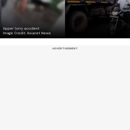
tipper lorry accident
Image Credit:
Asianet News