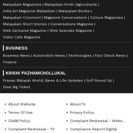
Malayalam Magazines
Malayalam Krishi (Agriculture)
India Art Magazine Malayalam
Malayalam Books
Malayalam Columnist
Magazine Conversations
Culture Magazines
Malayalam Short Stories
Conversations Magazine
Web Exclusive Magazine
Web Specials Magazine
Video Cafe Magazine
BUSINESS
Business News
Automobile News
Technologies
Fact Check News
Finance
KRISHI PAZHAMCHOLLUKAL
Pravasi Malayali World, News & Life Updates
Gulf Round Up
Dear Big Ticket
About Website
About Tv
Terms Of Use
Privacy Policy
CSAM Policy
Complaint Redressal - Website
Complaint Redressal - TV
Compliance Report Digital