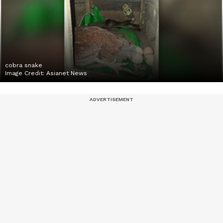
cobra snake
Image Credit:
Asianet News