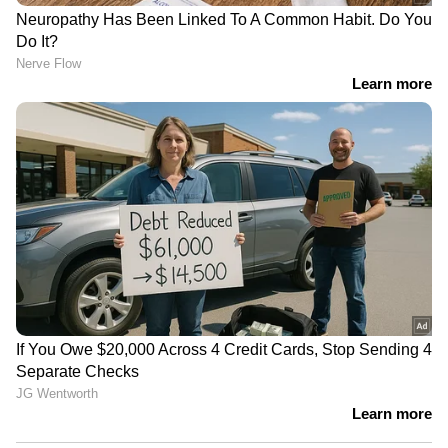
'തോൽവിയിൽനിന്ന് CPM ഒന്നും
പഠിച്ചില്ല, ഭയപ്പെടുത്തി
കീഴ്പ്പെടുത്തലാണ് ലക്ഷ്യം';
വി.കുഞ്ഞികൃഷ്ണൻ
അമിത് ഷാ സഭയില്‍
എത്തണമെന്ന് പ്രതിപക്ഷം;
ആവശ്യം ഷായെ
അറിയിക്കണമെന്ന് രാജ്യസഭാ
അധ്യക്ഷന്‍ | Amit Shah