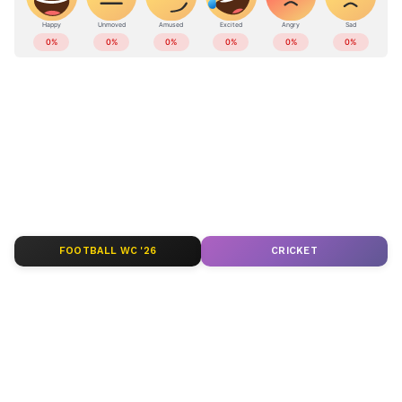
കേരളത്തിലെ എല്ലാ
Local News
അറിയാൻ
എപ്പോഴും ഏഷ്യാനെറ്റ് ന്യൂസ് വാർത്തകൾ.
Malayalam News
അപ്‌ഡേറ്റുകളും
ആഴത്തിലുള്ള വിശകലനവും സമഗ്രമായ
റിപ്പോർട്ടിംഗും — എല്ലാം ഒരൊറ്റ സ്ഥലത്ത്.
ഏത് സമയത്തും, എവിടെയും
വിശ്വസനീയമായ വാർത്തകൾ ലഭിക്കാൻ
Asianet News Malayalam
FOOTBALL WC '26
CRICKET
ABOUT THE AUTHOR
Web Desk
WD
Snake
Follow Us