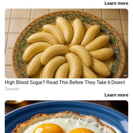
RECOMMENDED STORIES
തമ്പാനൂർ 'ഹോട്ട്സ്പോട്ട്';
സഹോദരന്റെ
ലഹരിക്കേസിൽ
മരണവിവരമറിഞ്ഞ്
ആഴ്ചകൾക്ക് മുൻപ്
വീട്ടിലെത്തി, സഹോദരി
ജാമ്യത്തിലിറങ്ങി,
കുഴഞ്ഞുവീണ് മരിച്ചു
എംഡിഎംഎയുമായി
വീണ്ടും പിടിയിൽ