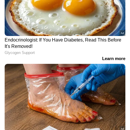
നാല് ദിവസമായി
കൊലപാതകത്തിന്റെ
ഫോണുകൾ സ്വിച്ച് ഓഫ്,
ചുരുളഴിഞ്ഞത് മദ്യപാന
മൂന്നംഗ കുടുംബത്തെ
സദസിലെ
കാണാനില്ലെന്ന് പരാതി;
വെളിപ്പെടുത്തലില്‍;
വീട്ടില്‍ നിന്ന് പോയ പിക്കപ്പ്
ഗുരുവായൂരിൽ 65
വാന്‍ കേന്ദ്രീകരിച്ച്
കാരിയെ കിണറ്റിൽ
അന്വേഷണം
തള്ളിയിട്ട് കൊന്ന രണ്ട്
പേർ പിടിയിൽ
LATEST VIDEOS