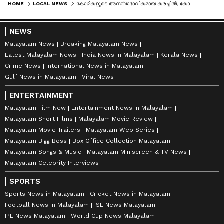
HOME
LOCAL NEWS
കോഴികളുടെ അസ്വാഭാവികമായ കരച്ചിൽ, കോഴിക്കൂട്ടിൽ കയറി കോഴിയെ കൊന്ന് മുട്ടയും വിഴുങ്ങി മൂർഖൻ പാമ്പ്, പിടികൂടി
NEWS
Malayalam News
Breaking Malayalam News
Latest Malayalam News
India News in Malayalam
Kerala News
Crime News
International News in Malayalam
Gulf News in Malayalam
Viral News
ENTERTAINMENT
Malayalam Film New
Entertainment News in Malayalam
Malayalam Short Films
Malayalam Movie Review
Malayalam Movie Trailers
Malayalam Web Series
Malayalam Bigg Boss
Box Office Collection Malayalam
Malayalam Songs & Music
Malayalam Miniscreen & TV News
Malayalam Celebrity Interviews
SPORTS
Sports News in Malayalam
Cricket News in Malayalam
Football News in Malayalam
ISL News Malayalam
IPL News Malayalam
World Cup News Malayalam