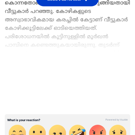
കൊന്നതോടൊപ്പം ഒരു മുട്ടയും വിഴുങ്ങിയതായി
വീട്ടുകാർ പറഞ്ഞു. കോഴികളുടെ
അസ്വാഭാവികമായ കരച്ചിൽ കേട്ടാണ് വീട്ടുകാർ
കോഴിക്കൂട്ടിലേക്ക് ഓടിയെത്തിയത്.
പരിശോധനയിൽ കൂട്ടിനുള്ളിൽ മൂർഖൻ
പാമ്പിനെ കണ്ടെത്തുകയായിരുന്നു. തുടർന്ന്
സ്‌നേക്ക് റെസ്ക്യൂ പ്രവർത്തകനായ കുമ്പിടി
സ്വദേശി മനോജിനെ വിവരം
LATEST VIDEOS
അറിയിക്കുകയായിരുന്നു. സ്ഥലത്തെത്തിയ
മനോജ് സുരക്ഷിതമായി പാമ്പിനെ പിടികൂടി.
ഏഷ്യാനെറ്റ് ന്യൂസ് പ്രധാന വാർത്താ സ്രോതസായി
തെരഞ്ഞെടുക്കുക