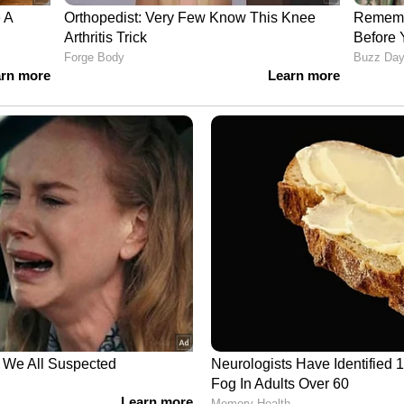
ഉണ്ടായിരിക്കുന്നതാണ്. വിവിധ സർക്കാർ
ാരി വ്യവസായികൾ , ഇതര പ്രസ്ഥാനങ്ങൾ
തോടെയാണ് ട്രേഡ് ഫെയർ പ്രവർത്തനം
കൾ തത്സമയം കാണാം