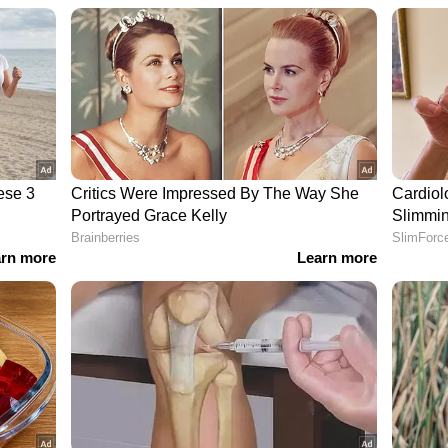
ുചികളാണ് ഭക്ഷ്യ മേളയിൽ എത്തുന്ന വരെ
 തനത് നാടൻ രുചികൾ, ഉത്തരേന്ത്യൻ രുചി
വിഭവങ്ങൾ തുടങ്ങിയവ ഭക്ഷ്യ മേളയുടെ പ്രധാന
്താൽ എല്ലാ വർഷങ്ങളിലെയും പോലെ ഓണം
കും ഭക്ഷ്യ സ്റ്റാളുകൾ.
ം പ്രദർശന സ്റ്റാളുകൾ ഇക്കൊല്ലവും
രണങ്ങൾ, ഫർണിച്ചറുകൾ, പുസ്തകങ്ങൾ,
ൾ തുടങ്ങി വൈവിധ്യമാർന്ന ഉത്പന്നങ്ങൾ
തമാക്കാം. രാവിലെ 10 മണി മുതൽ രാത്രി 10 മണി