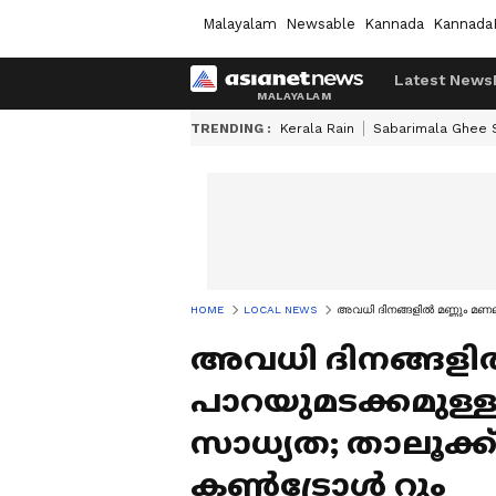
Malayalam
Newsable
Kannada
Kannada
Latest News
TRENDING :
Kerala Rain
Sabarimala Ghee
HOME
LOCAL NEWS
അവധി ദിനങ്ങളിൽ മണ്ണും മണ
അവധി ദിനങ്ങളിൽ
പാറയുമടക്കമുള്
സാധ്യത; താലൂക
കൺട്രോൾ റൂം