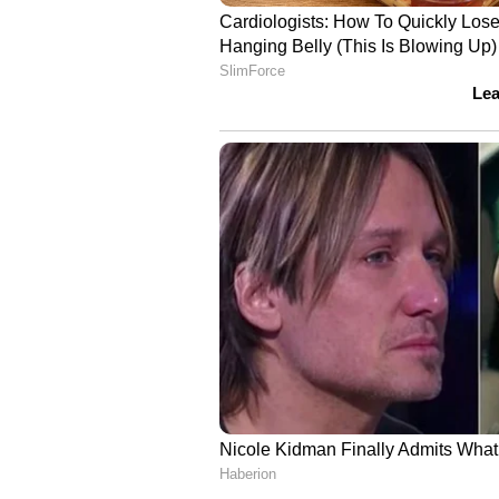
വരെ ട്രേഡ് ഫെയറും പ്രദർശനവും 
വകുപ്പുകൾ, സ്ഥാപനങ്ങൾ, വ്യാപ
എന്നിവയുടെ സജീവ പങ്കാളിത്തത്
സാധ്യമാകുന്നത്.
ഏഷ്യാനെറ്റ് ന്യൂസ് വാർത്ത