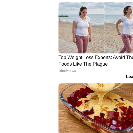
13 സ്റ്റാളുകളിലായി കൊതിയൂറും ര
കാത്തിരിക്കുന്നത്. കേരളത്തിന്റെ
വിഭവങ്ങൾ, ആദിവാസി ഗോത്ര വർഗ 
ആകർഷണമാകും. ജനപങ്കാളിത്തത
വരാഘോഷത്തിന്റെ മുഖ്യ ആകർഷണമാ
ട്രേഡ് ഫെയറിന്റെ ഭാഗമായി നൂറോള
കനകക്കുന്നിനെ സമ്പന്നമാക്കും.
കരകൗശല വസ്തുക്കൾ, ഗൃഹോപക
ഫാൻസി സാധനങ്ങൾ, തുണിത്തരങ്ങ
വിലക്കുറവിൽ ഇവിടെ നിന്നും സ്വന്