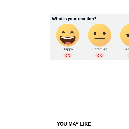
ABOUT THE AUTHOR
WD
Web Desk
ഓണാഘോഷം കളറാക്കാൻ കനകക്കുന
സ്റ്റാളുകൾ ഇന്ന് മുതൽ
ആഗസ്റ്റ് 27 മുതല്‍ തലസ്ഥാനത്ത
ഭക്ഷ്യ സ്റ്റാളുകളും, ട്രേഡ് ഫെയറും 
സ്റ്റാളുകളുടെ ഉദ്ഘാടനം വൈകിട്ട് 4
ആര്‍ അനിലും ഓണം ട്രേഡ് ഫെയറിന്
വകുപ്പ് മന്ത്രി വി. ശിവൻകുട്ടിയും
ഗ്രൗണ്ടിലാണ് ഭക്ഷ്യ വ്യാപാര സ്റ്റാള