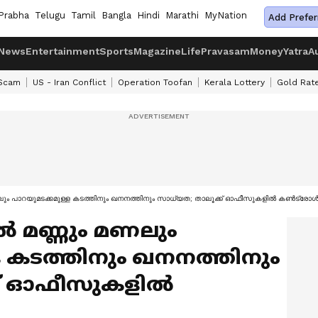
Prabha
Telugu
Tamil
Bangla
Hindi
Marathi
MyNation
Add Prefer
News
Entertainment
Sports
Magazine
Life
Pravasam
Money
Yatra
A
 Scam
US - Iran Conflict
Operation Toofan
Kerala Lottery
Gold Rat
ലും പാറയുമടക്കമുള്ള കടത്തിനും ഖനനത്തിനും സാധ്യത; താലൂക്ക് ഓഫീസുകളിൽ കൺട്രോൾ
 മണ്ണും മണലും
ള കടത്തിനും ഖനനത്തിനും
്ക് ഓഫീസുകളിൽ