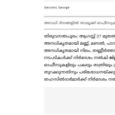
Geromic George
അവധി ദിനങ്ങളിൽ താലൂക്ക് ഓഫീസുക
തിരുവനന്തപുരം: ആഗസ്റ്റ് 27
അനധികൃതമായി മണ്ണ്, മണൽ, പാറ 
അനധികൃതമായി നിലം, തണ്ണീർത്
നടപടികൾക്ക് നിർദേശം നൽകി ജില്
ഓഫീസുകളിലും പകലും രാത്രിയും പ
തുറക്കുന്നതിനും പരിശോധനയ്ക്കുള
തഹസിൽദാർമാർക്ക് നിർദേശം ന