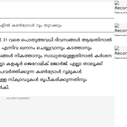
ളിൽ കൺട്രോൾ റൂം തുറക്കും
 മുതൽ 31 വരെ പൊതുഅവധി ദിവസങ്ങൾ ആയതിനാൽ
എന്നിവ ഖനനം ചെയ്യുവാനും കടത്താനും
തടങ്ങൾ നികത്താനും സാധ്യതയുള്ളതിനാൽ കർശന
ലാ കളക്ടർ ജെറോമിക് ജോർജ്. എല്ലാ താലൂക്ക്
്രവർത്തിക്കുന്ന കൺട്രോൾ റൂമുകൾ
്ള സ്‌ക്വാഡുകൾ രൂപീകരിക്കുന്നതിനും
ൽകി.