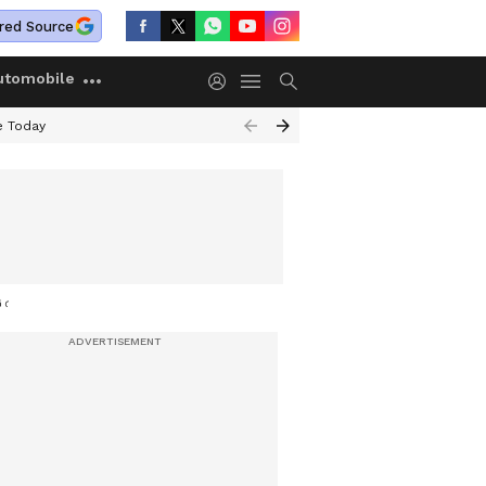
red Source
utomobile
e Today
 റൂം