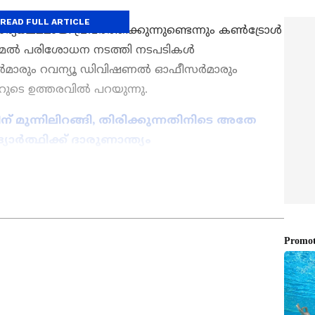
READ FULL ARTICLE
ക്ഷമമായി പ്രവർത്തിക്കുന്നുണ്ടെന്നും കൺട്രോൾ
ിന്മേൽ പരിശോധന നടത്തി നടപടികൾ
ൽദാർമാരും റവന്യൂ ഡിവിഷണൽ ഓഫീസർമാരും
്ടറുടെ ഉത്തരവിൽ പറയുന്നു.
മുന്നിലിറങ്ങി, തിരിക്കുന്നതിനിടെ അതേ
ാർത്ഥിക്ക് ദാരുണാന്ത്യം
ws
അറിയാൻ എപ്പോഴും ഏഷ്യാനെറ്റ് ന്യൂസ്
s
അപ്‌ഡേറ്റുകളും ആഴത്തിലുള്ള
ട്ടിംഗും — എല്ലാം ഒരൊറ്റ സ്ഥലത്ത്. ഏത്
്വസനീയമായ വാർത്തകൾ ലഭിക്കാൻ
Asianet