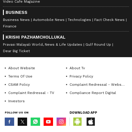
Video Cafe Magazine
BUSINESS
Business News
Automobile News
Technologies
Fact Check News
Finance
KRISHI PAZHAMCHOLLUKAL
Pravasi Malayali World, News & Life Updates
Gulf Round Up
Dear Big Ticket
About Website
About Tv
Terms Of Use
Privacy Policy
CSAM Policy
Complaint Redressal - Website
Complaint Redressal - TV
Compliance Report Digital
Investors
FOLLOW US ON
DOWNLOAD APP