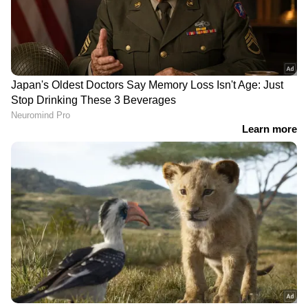
DOWNLOAD APP
കേരളത്തിലെ എല്ലാ
Local News
അറിയാൻ
എപ്പോഴും ഏഷ്യാനെറ്റ് ന്യൂസ് വാർത്തകൾ.
Malayalam News
അപ്‌ഡേറ്റുകളും
ആഴത്തിലുള്ള വിശകലനവും സമഗ്രമായ
റിപ്പോർട്ടിംഗും — എല്ലാം ഒരൊറ്റ സ്ഥലത്ത്.
ഏത് സമയത്തും, എവിടെയും
വിശ്വസനീയമായ വാർത്തകൾ ലഭിക്കാൻ
Asianet News Malayalam