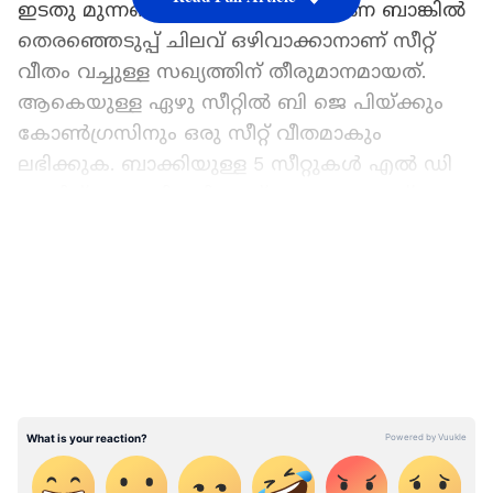
ഇടതു മുന്നണി ഭരിക്കുന്ന സഹകരണ ബാങ്കിൽ
തെരഞ്ഞെടുപ്പ് ചിലവ് ഒഴിവാക്കാനാണ് സീറ്റ്
വീതം വച്ചുള്ള സഖ്യത്തിന് തീരുമാനമായത്.
ആകെയുള്ള ഏഴു സീറ്റിൽ ബി ജെ പിയ്ക്കും
കോൺഗ്രസിനും ഒരു സീറ്റ് വീതമാകും
ലഭിക്കുക. ബാക്കിയുള്ള 5 സീറ്റുകൾ എൽ ഡി
എഫിന് എന്ന നിലയിലാണ് ധാരണയായത്.
LATEST VIDEOS
'മുഖ്യമന്ത്രി രാജിവക്കണം, സുപ്രീംകോടതി
കണ്ടെത്തിയത് സർക്കാരിന്‍റെ
അധികാരദുർവിനിയോഗം';
ആശ്രിതനിയമനത്തിൽ സുധാകരൻ
എൽ ഡി എഫിന്‍റെ അഞ്ച് സീറ്റുകളിൽ മൂന്ന്
എണ്ണം സി പി എമ്മിനും രണ്ട് സീറ്റ് കേരള
കോൺഗ്രസിനും നൽകിയിട്ടുണ്ട്. സി പി ഐക്ക്