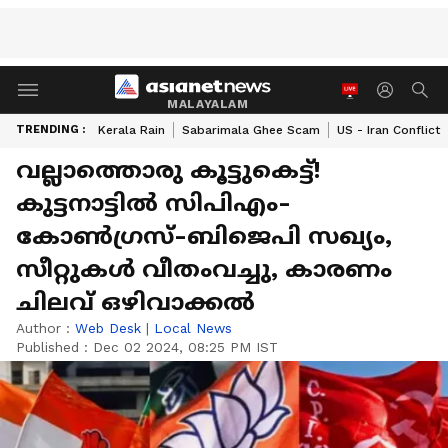
MALAYALAM
TRENDING :
Kerala Rain
Sabarimala Ghee Scam
US - Iran Conflict
വല്ലാത്തൊരു കൂട്ടുകെട്ട്!
കുട്ടനാട്ടിൽ സിപിഎം-
കോൺഗ്രസ്-ബിജെപി സഖ്യം,
സീറ്റുകൾ വീതംവച്ചു, കാരണം
ചിലവ് ഒഴിവാക്കൽ
Author :
Web Desk
|
Local News
Published :
Dec 02 2024, 08:25 PM IST