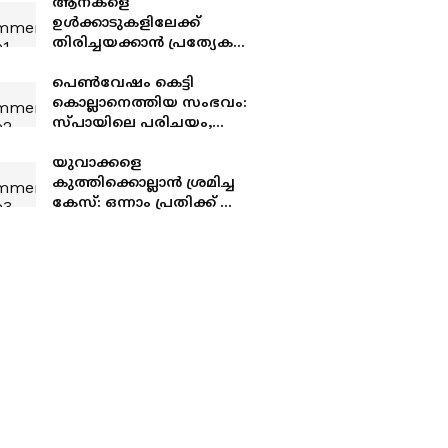
ആനകളെ
ഉൾക്കാടുകളിലേക്ക്
തിരിച്ചയക്കാൻ പ്രത്യേക
യജ്ഞം വേണമെന്ന് ഉന്നത
വിദ്യാഭ്യാസ മന്ത്രി റോജി
പെൺവേഷം കെട്ടി
എം ജോൺ
കൊല്ലാനെത്തിയ സംഭവം:
സ്പായിലെ പരിചയം,
യുവതി ഭാര്യയ്ക്ക്
സ്വകാര്യദൃശ്യങ്ങൾ
യുവാക്കളെ
അയച്ചതോടെ പക
കുത്തിക്കൊല്ലാൻ ശ്രമിച്ച
കേസ്: ഒന്നാം പ്രതിക്ക് ആറ്
വർഷം കഠിനതടവും
പിഴയും, രണ്ടാം പ്രതി
ഒളിവിൽ