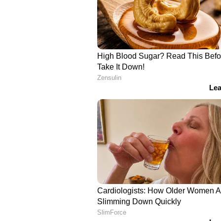
പരിശോധിച്ചപ്പോഴാണ് മുക്കു പണ
ബാക്കി തുക വാങ്ങാനെത്തിയ പ്ര
വെള്ളറട പൊലീസിൽ ഏൽപ്പിച്ചു.
ഏഷ്യാനെറ്റ് ന്യൂസ് ലൈവ് യുട്യ