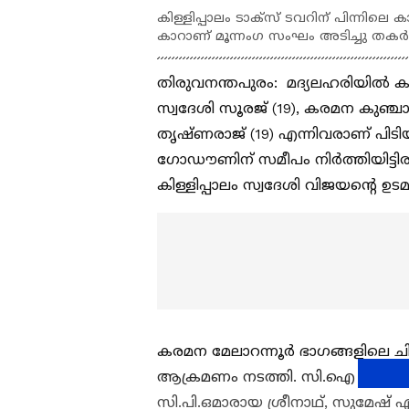
കിള്ളിപ്പാലം ടാക്‌സ് ടവറിന് പിന്നില
കാറാണ് മൂന്നംഗ സംഘം അടിച്ചു തകര്‍
തിരുവനന്തപുരം: മദ്യലഹരിയില്‍ കാര
സ്വദേശി സൂരജ് (19), കരമന കുഞ്ചാലുമ്
തൃഷ്ണരാജ് (19) എന്നിവരാണ് പിടിയില
ഗോഡൗണിന് സമീപം നിർത്തിയിട്ടിരു
കിള്ളിപ്പാലം സ്വദേശി വിജയന്റെ 
കരമന മേലാറന്നൂര്‍ ഭാഗങ്ങളിലെ ച
ആക്രമണം നടത്തി. സി.ഐ സുജിത്ത്
സി.പി.ഒമാരായ ശ്രീനാഥ്, സുമേഷ് എ