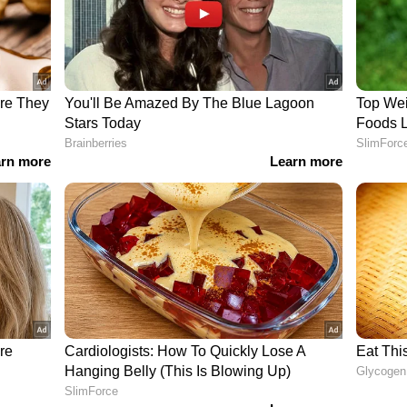
്ടമാണെന്ന് മനസിലായത്. തുടർന്ന് ആറര മണിയോടെ
തിയെ നാട്ടുകാരുടെ സഹായത്തോടെ പിടികൂടി
ൂബില്‍ കാണാം...