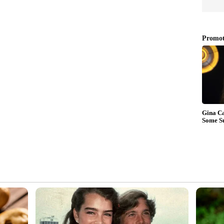
രുമാനൂർ ബി .ഡി നിവാസിൽ ബർണാഡ് (50) ആണ്
ത്. കഴിഞ്ഞ ഒരു മാസത്തിനുള്ളിൽ അതിർത്തി
ടുത്തി ലക്ഷങ്ങൾ തട്ടിയ കേസിലാണ് ഇയാളെ
കോണത്തിന് സമീപം പുല്ലന്തേരിയിൽ സ്വകാര്യ
വളകളുമായി എത്തിയ പ്രതി വ്യാജ പേരും,
ക്ക് മുക്കുപണ്ടം പണയപ്പെടുത്തി. പണം
് സാധിച്ചില്ല. അതിനാൽ സ്ഥാപനത്തിലെ
ട് ബാക്കി തുക ഒരു മണിക്കൂറിനു ശേഷം തരാമെന്നു
ു. തുടർന്ന് സ്ഥാപന ഉടമയെത്തി സ്വർണ്ണം