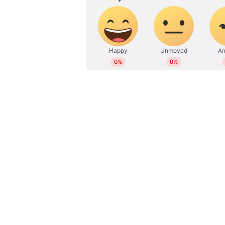
തിരുവനന്തപുരത്ത് അമ്മയെയും മക്ക
ഇതര സംസ്ഥാന തൊഴിലാളി പിടിയിലായി
വൈകിട്ട് ആറോടെയായിരുന്നു സംഭ
അറസ്റ്റിലായത്. പെരുമായൻ വീട്ടിൽ 
എന്നിവർക്കാണ് കുത്തേറ്റത്. സ്ക്ര
മൂന്നുപേരെയും ആക്രമിക്കുകയായിരുന
മൂന്നുപേര്‍ക്കും പരിക്കേറ്റു. സം
പിടികൂടുകയായിരുന്നു. സംഭവത്തില
Read also:
പുല്ല് വെട്ടുന്നതിനി
പരിക്കേറ്റ യുവാവ് രക്ഷപ്പെട്ടത
അതേസമയം മറ്റൊരു സംഭവത്തില്‍
സ്വകാര്യ പണമിടപാട് സ്ഥാപനങ്ങളിൽ