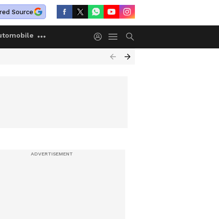
red Source
utomobile