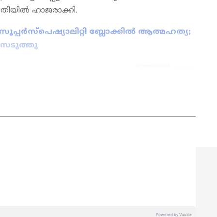
തിയില്‍ ഹാജരാക്കി.
പ്പർസ്പെഷ്യാലിറ്റി ബ്ലോക്കിൽ ആത്മഹത്യ;
െടുത്തു
ws
അറിയാൻ എപ്പോഴും ഏഷ്യാനെറ്റ് ന്യൂസ്
s
അപ്‌ഡേറ്റുകളും ആഴത്തിലുള്ള
ട്ടിംഗും — എല്ലാം ഒരൊറ്റ സ്ഥലത്ത്. ഏത്
്വസനീയമായ വാർത്തകൾ ലഭിക്കാൻ
Asianet