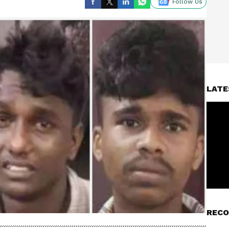
Follow Us
LATE
RECO