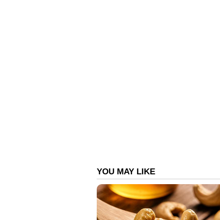
വിരുതൻ അറസ്റ്റിൽ. പാറശ്ശാല ക
വെള്ളറട പൊലീസിന്റെ പിടിയിലായ
മേഖലകളിൽ മുക്കുപണ്ടം പണയപ്പെ
പിടികൂടിയത് .
കഴിഞ്ഞദിവസം വൈകുന്നേരം കാരക്
പണം ഇടപാട് സ്ഥാപനത്തിൽ രണ്ടു 
മേൽവിലാസവും നൽകി 68,000 രൂപയ്
മൊത്തമായി കൊടുക്കാൻ ആസമയത്ത
ജീവനക്കാരി 49,000 രൂപ നൽകിയിട്
പറഞ്ഞു മടക്കി അയക്കുകയായിരുന്ന