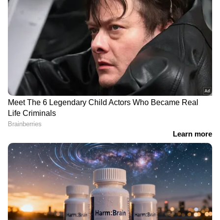
DOWNLOAD APP
RECOMMENDED STORIES
പ്രിയദർശിനി കാരണമുള്ള
ഷജീറിനെ
നഷ്ടം നികത്താൻ
കളിയാക്കാനിരുന്നവരും
നിർദേശങ്ങളുമായി
മന്തി കഴിച്ചു;
സ്വകാര്യ ബസ് സംഘടന:
സ്‌പെയിനിന്റെ
പിങ്ക് ബസ്, സീറോ ടിക്കറ്റ്
വിജയത്തില്‍ ടൗണിലാകെ
നടപ്പാക്കണം
മന്തി വിതരണം ചെയ്ത്
ആരാധകന്‍
Related Articles