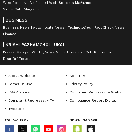
Web Exclusive Magazine
Web Specials Magazine
Video Cafe Magazine
BUSINESS
Business News
Automobile News
Technologies
Fact Check News
Finance
KRISHI PAZHAMCHOLLUKAL
Pravasi Malayali World, News & Life Updates
Gulf Round Up
Dear Big Ticket
About Website
About Tv
Terms Of Use
Privacy Policy
CSAM Policy
Complaint Redressal - Website
Complaint Redressal - TV
Compliance Report Digital
Investors
FOLLOW US ON
DOWNLOAD APP