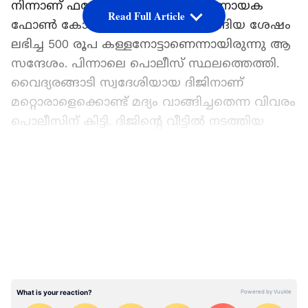
നിന്നാണ് ഫറോക് പൊലീസിന് നിര്‍ണായക
Read Full Article
ഫോണ്‍ കോളെത്തിയത്. മദ്യം വാങ്ങിയ ശേഷം
ലഭിച്ച 500 രൂപ കള്ളനോട്ടാണെന്നായിരുന്നു ആ
സന്ദേശം. പിന്നാലെ പൊലീസ് സ്ഥലത്തെത്തി.
വൈദ്യരങ്ങാടി സ്വദേശിയായ ദിജിനാണ്
മറ്റൊരാളെക്കൊണ്ട് മദ്യം വാങ്ങിച്ചതെന്ന വിവരം
പൊലീസിന് കിട്ടി. ദിജിന്‍റെ വീട്ടില്‍ നടത്തിയ
പരിശോധനയിലാണ് 500ന്‍റെ 37 കള്ളനോട്ടുകള്‍
കണ്ടെത്തിയത്.
LATEST VIDEOS
സംഭവത്തില്‍ രണ്ട് വിദ്യാര്‍ത്ഥികളുള്‍പ്പടെ
അഞ്ച് പേരെയാണ് പൊലീസ് അറസ്റ്റ് ചെയ്തത്.
ദിജിനെ പിടികൂടി ചോദ്യം ചെയ്തതോടെയാണ്
കള്ളനോട്ട് സംഘത്തിലേക്ക്
അന്വേഷണമെത്തിയത്. തുടര്‍ന്ന് കൊണ്ടോട്ടി
സ്വദേശി അതുല്‍ കൃഷ്ണ, അരീക്കോട്