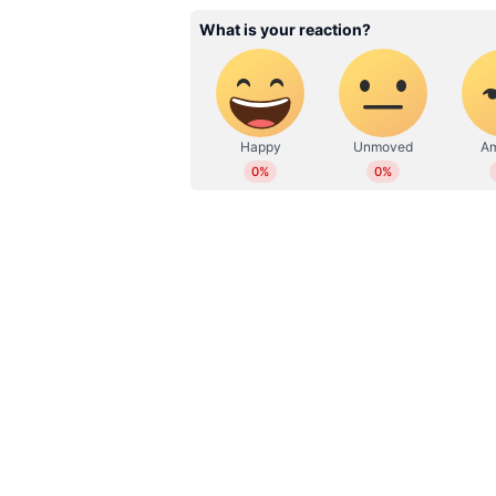
WD
Web Desk