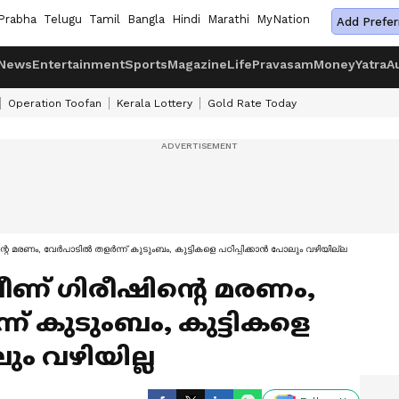
Prabha
Telugu
Tamil
Bangla
Hindi
Marathi
MyNation
Add Prefer
News
Entertainment
Sports
Magazine
Life
Pravasam
Money
Yatra
A
Operation Toofan
Kerala Lottery
Gold Rate Today
െ മരണം, വേര്‍പാടില്‍ തള‍ർന്ന് കുടുംബം, കുട്ടികളെ പഠിപ്പിക്കാൻ പോലും വഴിയില്ല
ീണ് ഗിരീഷിന്റെ മരണം,
ന്ന് കുടുംബം, കുട്ടികളെ
ും വഴിയില്ല