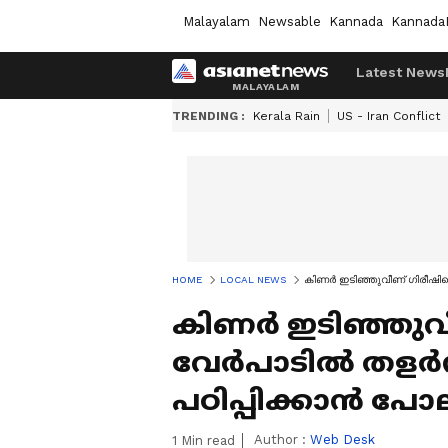
Malayalam
Newsable
Kannada
Kannada
Latest News
TRENDING :
Kerala Rain
US - Iran Conflict
HOME
LOCAL NEWS
​കിണ‍ർ ഇടിഞ്ഞുവീണ് ഗിരീഷിന്റ
​കിണ‍ർ ഇടിഞ്ഞുവ
വേര്‍പാടില്‍ തള‍ർ
പഠിപ്പിക്കാൻ പോല
Author :
Web Desk
1
Min read