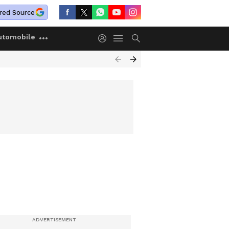
red Source
utomobile