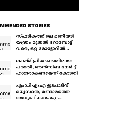
MMENDED STORIES
സ്‌ഫടികത്തിലെ മണിയടി
യന്ത്രം മുതൽ റോബോട്ട്
വരെ, ഒറ്റ മോട്ടോറിൽ
വിസ്മയം തീർത്ത് ലെവിൻ,
അഭിനന്ദനവുമായി
ലക്ഷ്മിപ്രിയക്കെതിരായ
മുഖ്യമന്ത്രി
പരാതി, അൻസിബ നേരിട്ട്
ഹാജരാകണമെന്ന് കോടതി
എംഡിഎംഎ ഇടപാടിന്
മധ്യസ്ഥത, രണ്ടാമത്തെ
അധ്യാപികയേയും
പുറത്താക്കി, കാവ്യക്ക്
ലഹരിമരുന്ന്
സംഘവുമായി നേരിട്ട്
ബന്ധമെന്ന് സംശയം