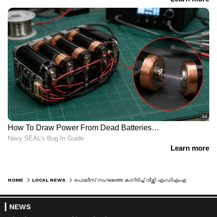
HOME
LOCAL NEWS
പൊലീസ് സംഘത്തെ കാറിടിച്ച് വീഴ്ത്തി എംഡിഎംഎയുമായി കടക്കാൻ ശ്രമം; കാപ്പ കേസ് പ്രതിയെ സാഹസികമായി പിടികൂടി
NEWS