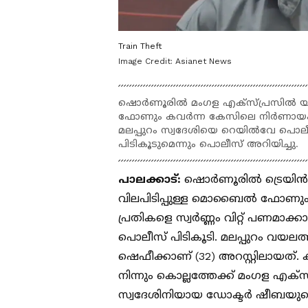
Train Theft
Image Credit:
Asianet News
ഷൊർണൂരിൽ മംഗള എക്സ്പ്രസിൽ യാ
ഫോണും കവർന്ന കേസിലെ നിർണായക 
മലപ്പുറം സ്വദേശിയെ റെയിൽവേ പൊലീസ
പിടികൂടുമെന്നും പൊലീസ് അറിയിച്ചു.
പാലക്കാട്:
ഷൊർണൂരിൽ ട്രെയിൻ യ
വിലപിടിപ്പുള്ള മൊബൈൽ ഫോണും 
പ്രതികളെ സ്വർണ്ണം വിറ്റ് പണ
പൊലീസ് പിടികൂടി. മലപ്പുറം വയലത്ത
ഷെഫീക്കാണ് (32) അറസ്റ്റിലായത്
നിന്നും കൊല്ലത്തേക്ക് മംഗള എക്
സ്വദേശിനിയായ ഡോക്ടർ ഷീബയുടെ 