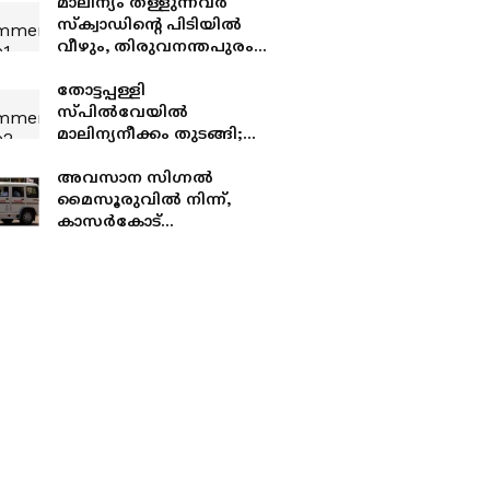
മാലിന്യം തള്ളുന്നവർ
സ്ക്വാഡിൻ്റെ പിടിയിൽ
വീഴും, തിരുവനന്തപുരം
വിമാനത്താവള പരിസരത്ത്
24 മണിക്കൂറും
തോട്ടപ്പള്ളി
നിരീക്ഷണം
സ്പില്‍വേയിൽ
മാലിന്യനീക്കം തുടങ്ങി;
ദേശീയപാതയിൽ വൻ
ഗതാഗതക്കുരുക്ക്
അവസാന സിഗ്നൽ
മൈസൂരുവിൽ നിന്ന്,
കാസർകോട്
പൊലീസുകാരനെ
കാണാതായി