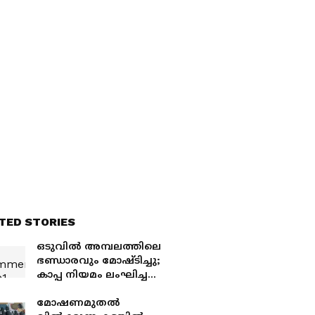
TED STORIES
ഒടുവില്‍ അമ്പലത്തിലെ
ഭണ്ഡാരവും മോഷ്ടിച്ചു;
കാപ്പ നിയമം ലംഘിച്ച
കോഴിക്കോട് സ്വദേശി
അറസ്റ്റില്‍
മോഷണമുതൽ