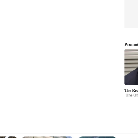
ഐഡിയകൾ; ക്യാമറ ഫൈസൽ
കുടുങ്ങിയതിങ്ങനെ