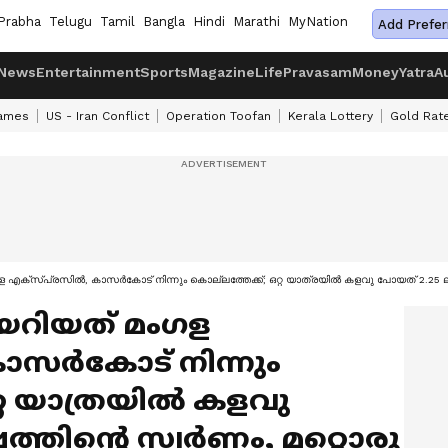
Prabha
Telugu
Tamil
Bangla
Hindi
Marathi
MyNation
Add Prefer
News
Entertainment
Sports
Magazine
Life
Pravasam
Money
Yatra
A
ames
US - Iran Conflict
Operation Toofan
Kerala Lottery
Gold Rat
ക്സ്പ്രസിൽ, കാസർകോട് നിന്നും കൊല്ലത്തേക്ക്; ഒറ്റ യാത്രയിൽ കളവു പോയത് 2.25 ലക്ഷ
റിയത് മംഗള
ാസർകോട് നിന്നും
റ്റ യാത്രയിൽ കളവു
ത്തിന്റെ സ്വർണം, മറ്റൊരു