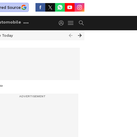
red Source
utomobile
e Today
ത്തിന്റെ സ്വർണം, മറ്റൊരു പ്രതി അറസ്റ്റിൽ