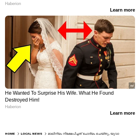
HOME
LOCAL NEWS
മാലിന്യം നിക്ഷേപിച്ചത് ചോദ്യം ചെയ്തു, യുവാവിനെ ക്രൂരമായി മർദിച്ച പിതാവും മക്കളും പൊലീസില്‍ കീഴടങ്ങി