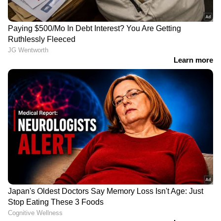
ലഹരി വിരുദ്ധ
തൂഫാന്‍റെ പേര് പറഞ്ഞ്
സംഘടനയിൽ തലവൻ
നിയമം
മാത്രമമല്ല, വേറെയുമുണ്ട്
കയ്യിലെടുക്കരുതെന്ന് പല
മയക്കുമരുന്ന്
കുറി ആവര്‍ത്തിച്ചു;
കച്ചവടക്കാര്‍;
യുവാക്കളെ ആൾക്കൂട്ടം
പത്തനംതിട്ടയിൽ
പരസ്യമായി നഗ്നരാക്കി
സംസ്ഥാന പ്രസിഡന്റിന്
തലമൊട്ടയടിച്ചു
പിന്നാലെ കൂട്ടാളിയും
പിടിയിൽ
LATEST VIDEOS