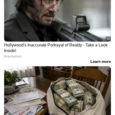
മകളുടെ
വ്യാജ കേസിൽ കസ്റ്റഡി
വിവാഹാവശ്യത്തിനായി
മര്‍ദ്ദനം, പത്തനംതിട്ടയിൽ
സ്വര്‍ണം വാങ്ങാന്‍
13 കാരിയുടെ വ്യാജ
ഇറങ്ങിയതിന് പിന്നാലെ
പോക്സോ പരാതിയിൽ
കാണാതായി; റിട്ട.
യുവാവിനെ
അധ്യാപകനെ
കസ്റ്റഡിയിലെടുത്ത
കണ്ടെത്തിയത് ഉടുപ്പിയില്‍
എസ്ഐക്ക് സ്ഥലംമാറ്റം
വെച്ച്