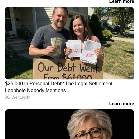
യൂണിഫോമിട്ട കള്ളനോ?;
സഹപ്രവർത്തകരിൽ നിന്ന്
ലക്ഷങ്ങൾ തട്ടിയെടുത്ത
പൊലീസുകാരനെതിരെ കേസ്
രാവിലെ പുറപ്പെടേണ്ട വിമാനം 6
മണികൂർ വെെകുമെന്ന്
അറിയിച്ചില്ല; കണ്ണൂർ
വിമാനത്താവളത്തിൽ പ്രതിഷേധം