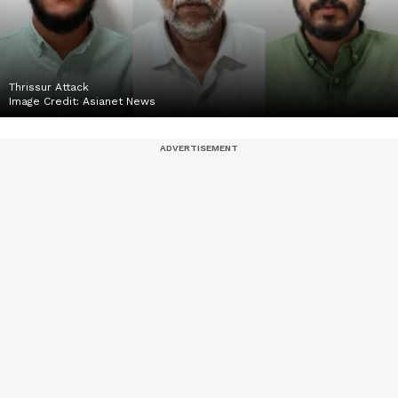
Thrissur Attack
Image Credit:
Asianet News