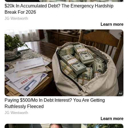
LATEST VIDEOS
'മഴമാറി മാനംതെളിഞ്ഞാൽ എല്ലാം
മറക്കുന്നവരാണ് നമ്മൾ,
പ്രകൃതിയുടെ മുന്നറിയിപ്പുകൾ
ശ്രദ്ധിക്കുന്നില്ല'
'അധികാരികളുടെ അഹങ്കാരവും
മണ്ടത്തരവും കൊണ്ടാണ്