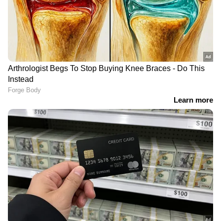
ധനനഷ്ടം, മാനഹാനി;
കണ്ണൂരിലും
അമളി പറ്റിയത് വിരമിച്ച
ഹരിയാനയിലും കാറിനും
സർക്കാർ ഉദ്യോ​ഗസ്ഥന്,
സ്കൂട്ടറിനും ഒരേ
പ്രിൻസിയുടെ കെണിയിൽ
രജിസ്ട്രേഷൻ നമ്പർ,
വീണ് നഷ്ടമായത് 20
വെട്ടിലായി ഉടമ; ഒടുവിൽ
ലക്ഷം
നവീകരിച്ചിട്ടും ഫലമില്ല,
പിടിയിലായ മലയാളി
ഒറ്റപ്പെയ്ത്തിൽ കുളമായി
സൈബർ തട്ടിപ്പ് സംഘം 'ടീം
എറണാകുളം
ലീഡർ'; ഡോക്ടറിൽ നിന്ന്
കെഎസ്ആ‍ർടിസി ബസ്
പണം തട്ടിയത് 'ഭാവി
സ്റ്റാൻഡ്; ബുദ്ധിമുട്ടി
വധു'വായി നടിച്ച്,
യാത്രക്കാർ
ഞെട്ടിക്കുന്ന വിവരങ്ങൾ