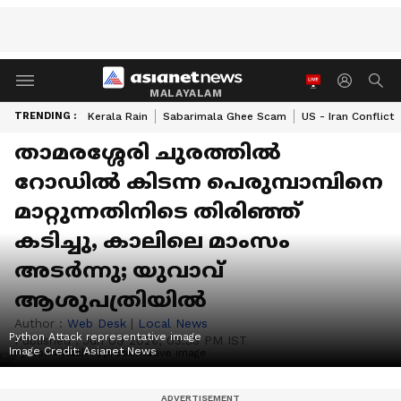
MALAYALAM
TRENDING :
Kerala Rain
Sabarimala Ghee Scam
US - Iran Conflict
താമരശ്ശേരി ചുരത്തിൽ
റോഡിൽ കിടന്ന പെരുമ്പാമ്പിനെ
മാറ്റുന്നതിനിടെ തിരിഞ്ഞ്
കടിച്ചു, കാലിലെ മാംസം
അടർന്നു; യുവാവ്
ആശുപത്രിയിൽ
Author :
Web Desk
|
Local News
Python Attack representative image
Published :
Jun 09 2026, 03:33 PM IST
Image Credit:
Asianet News