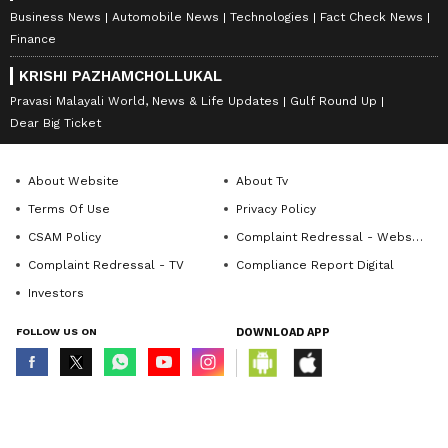
Business News
Automobile News
Technologies
Fact Check News
Finance
KRISHI PAZHAMCHOLLUKAL
Pravasi Malayali World, News & Life Updates
Gulf Round Up
Dear Big Ticket
About Website
About Tv
Terms Of Use
Privacy Policy
CSAM Policy
Complaint Redressal - Website
Complaint Redressal - TV
Compliance Report Digital
Investors
FOLLOW US ON
DOWNLOAD APP
© Copyright 2026 Asianxt Digital Technologies Private Limited (Formerly
known as Asianet News Media & Entertainment Private Limited) | All Rights
Reserved