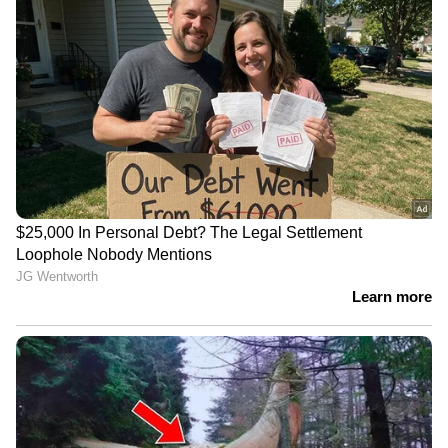
കേരളത്തിൽ പ്രളയമുണ്ടായത്' |
Kerala Rains