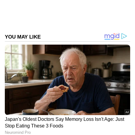
വിശ്വസനീയമായ വാർത്തകൾ ലഭിക്കാൻ
Asianet News Malayalam
ABOUT THE AUTHOR
Web Desk
WD
Snake
Follow Us