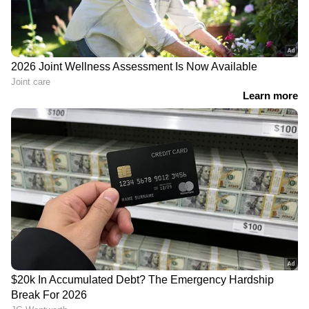
അർജുന്‍റെ ഭാര്യക്ക് ബാങ്കിൽ ജോലി,
വയനാട്ടില്‍ 120 ദിവസം കൊണ്ട് 11
കുടുംബങ്ങൾക്ക് വീട്; പ്രഖ്യാപനവുമായി
ബാങ്ക്
ഏഷ്യാനെറ്റ് ന്യൂസ് ലൈവ്