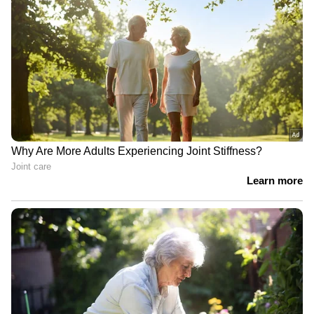
പങ്കെടുത്തു. വാണിജ്യ, വ്യവസായ മേഖലയിലെ
വിവിധ അസോസിയേഷനുകളും ബോര്‍‌ഡ്
പ്രതിനിധികളുമായും മന്ത്രി ചര്‍ച്ച നടത്തി.
മകന്‍റെ ശസ്ത്രക്രിയക്കായി മെഡിക്കൽ
കോളജിൽ; പാര്‍ക്ക് ചെയ്തിരുന്ന
ഓട്ടോറിക്ഷ രാത്രിയിൽ മോഷണം പോയി,
പരാതി