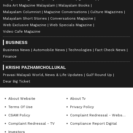
India Art Magazine Malayalam
Malayalam Books
Malayalam Columnist
Magazine Conversations
Culture Magazines
Malayalam Short Stories
Conversations Magazine
Web Exclusive Magazine
Web Specials Magazine
Video Cafe Magazine
BUSINESS
Business News
Automobile News
Technologies
Fact Check News
Finance
KRISHI PAZHAMCHOLLUKAL
Pravasi Malayali World, News & Life Updates
Gulf Round Up
Dear Big Ticket
About Website
About Tv
Terms Of Use
Privacy Policy
CSAM Policy
Complaint Redressal - Website
Complaint Redressal - TV
Compliance Report Digital
Investors