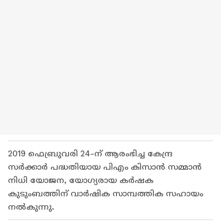
2019 ഫെബ്രുവരി 24-ന് ആരംഭിച്ച കേന്ദ്ര
സ‍ർക്കാർ പദ്ധതിയായ പിഎം കിസാൻ സമ്മാൻ
നിധി യോജന, യോഗ്യരായ കർഷക
കുടുംബത്തിന് വാർഷിക സാമ്പത്തിക സഹായം
നൽകുന്നു.