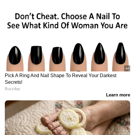
*നിങ്ങളുടെ സ്റ്റാറ്റസ് അറിയാൻ 'Get Report'
ക്ലിക്ക് ചെയ്യുക.
കർഷക ക്ഷേമത്തിനായി വരുമാന പിന്തുണ
നൽകുന്ന ഒരു കേന്ദ്ര സർക്കാർ പദ്ധതിയാണ്
പ്രധാനമന്ത്രി കിസാൻ. സാമ്പത്തികമായി
ദുർബലരായ കർഷകർക്ക് എല്ലാ വർഷവും
6000 രൂപ ധനസഹായം നൽകി വരുന്നുണ്ട്.
ഓരോ വർഷവും രണ്ടായിരം രൂപ വീതം മൂന്ന്
ഗഡുക്കളായാണ് നൽകുന്നത്.