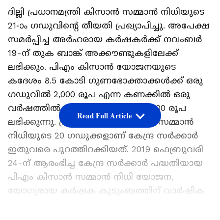
ദില്ലി പ്രധാനമന്ത്രി കിസാൻ സമ്മാൻ നിധിയുടെ
21-ാം ഗഡുവിന്റെ തീയതി പ്രഖ്യാപിച്ചു. അപേക്ഷ
സമർപ്പിച്ച അർഹരായ കർഷകർക്ക് നവംബർ
19-ന് തുക ബാങ്ക് അക്കൗണ്ടുകളിലേക്ക്
ലഭിക്കും. പിഎം കിസാൻ യോജനയുടെ
കദേശം 8.5 കോടി ഗുണഭോക്താക്കൾക്ക് ഒരു
ഗഡുവിൽ 2,000 രൂപ എന്ന കണക്കിൽ ഒരു
വർഷത്തിൽ മൂന്ന് തവണയായി 6,000 രൂപ
Read Full Article
ലഭിക്കുന്നു. പ്രധാൻ മന്ത്രി കിസാൻ സമ്മാൻ
നിധിയുടെ 20 ഗഡുക്കളാണ് കേന്ദ്ര സർക്കാർ
ഇതുവരെ പുറത്തിറക്കിയത്. 2019 ഫെബ്രുവരി
24-ന് ആരംഭിച്ച കേന്ദ്ര സ‍ർക്കാർ പദ്ധതിയായ
പിഎം കിസാൻ സമ്മാൻ നിധി യോജന,
യോഗ്യരായ കർഷക കുടുംബത്തിന് വാർഷിക
സാമ്പത്തിക സഹായം നൽകുന്നു.