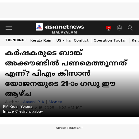
MALAYALAM
TRENDING :
Kerala Rain
US - Iran Conflict
Operation Toofan
Ker
കർഷകരുടെ ബാങ്ക്
അക്കൗണ്ടിൽ പണമെത്തുന്നത്
എന്ന്? പിഎം കിസാൻ
യോജനയുടെ 21-ാം ഗഡു ഈ
ആഴ്ച
Author :
Aavani P K
|
Money
PM Kisan Yojana
Published :
Nov 15 2025, 11:23 AM IST
Image Credit:
pixabay