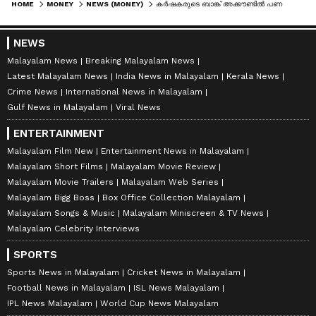
HOME
MONEY
NEWS (MONEY)
കർഷകരുടെ ബാങ്ക് അക്കൗണ്ടിൽ പണമെത്തുന്നത് എന്ന്? പിഎം കിസാൻ യോജനയുടെ 21-ാം ഗഡു ഈ ആഴ്ച
NEWS
Malayalam News
Breaking Malayalam News
Latest Malayalam News
India News in Malayalam
Kerala News
Crime News
International News in Malayalam
Gulf News in Malayalam
Viral News
ENTERTAINMENT
Malayalam Film New
Entertainment News in Malayalam
Malayalam Short Films
Malayalam Movie Review
Malayalam Movie Trailers
Malayalam Web Series
Malayalam Bigg Boss
Box Office Collection Malayalam
Malayalam Songs & Music
Malayalam Miniscreen & TV News
Malayalam Celebrity Interviews
SPORTS
Sports News in Malayalam
Cricket News in Malayalam
Football News in Malayalam
ISL News Malayalam
IPL News Malayalam
World Cup News Malayalam