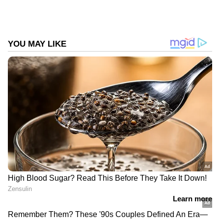
Follow Us
പിഎം കിസാൻ യോജനയുടെ
ഗുണഭോക്തൃ പട്ടിക എങ്ങനെ
പരിശോധിക്കാം
*https://pmkisan.gov.in/ എന്ന പിഎം-കിസാന്റെ
ഔദ്യോഗിക വെബ്സൈറ്റ് സന്ദർശിക്കുക:
DOWNLOAD APP