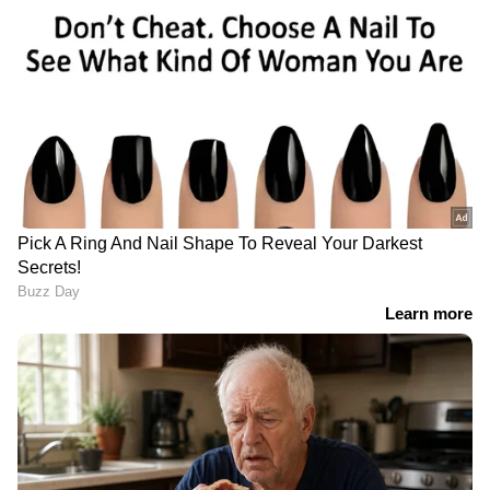
യഷിനൊപ്പമുള്ള
വൈറലായി സൗഭാഗ്യയുടെ
ഫോട്ടോയുമായി വേടൻ
'കല്യാണി' വേർഷൻ
Related Articles
'പൈസ വേണം, അതാണ് തെറി കേട്ടിട്ടും
സബ്സ്ക്രിപ്ഷനുമായി പോയത്, കിച്ചു
വിളിച്ചിട്ടില്ല': മനമുലഞ്ഞ് രേണു സുധി
'ജനങ്ങളെ ഭരിക്കാനല്ല, ജനങ്ങള്‍ക്ക് വേണ്ടി
ഭരിക്കാനാണ്..'; എംഎൽഎ രമേഷ്
പിഷാരടിയോട് മമ്മൂട്ടി
'കൂടെ ഉണ്ടാവും..',
'ഞങ്ങടെ അങ്കിളാ..'; ചില
മമ്മൂക്കയുടെ
ആലിം​ഗനങ്ങൾ
ജീവിതത്തിലെ ഏറ്റവും
വാക്കുകൾക്കതീതം,