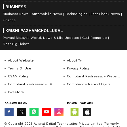
BUSINESS
Business News
Automobile News
Technologies
Fact Check News
Finance
KRISHI PAZHAMCHOLLUKAL
Pravasi Malayali World, News & Life Updates
Gulf Round Up
Dear Big Ticket
About Website
About Tv
Terms Of Use
Privacy Policy
CSAM Policy
Complaint Redressal - Website
Complaint Redressal - TV
Compliance Report Digital
Investors
FOLLOW US ON
DOWNLOAD APP
© Copyright 2026 Asianxt Digital Technologies Private Limited (Formerly