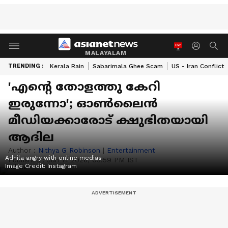
MALAYALAM
TRENDING :
Kerala Rain
Sabarimala Ghee Scam
US - Iran Conflict
'എന്റെ തോളത്തു കേറി
ഇരുന്നോ'; ഓൺലൈൻ
മീഡിയക്കാരോട് ക്ഷുഭിതയായി
ആദില
Author :
Nithya G Robinson
|
Entertainment
Adhila angry with online medias
Published :
Jun 14 2026, 05:59 PM IST
Image Credit:
Instagram