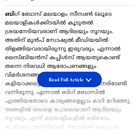
ബി
​ഗ് ബോസ് മലയാളം സീസൺ 6ലൂടെ
മലയാളികൾക്കിടയിൽ കൂടുതൽ
ശ്രദ്ധനേടിയവരാണ് ആദിലയും നൂറയും.
അതിന് മുൻപ് സോഷ്യൽ മീഡിയയിൽ
തിളങ്ങിയവരായിരുന്നു ഇരുവരും. എന്നാൽ
ലെസ്ബിയൻസ് കപ്പിൾസ് ആയതുകൊണ്ട്
തന്നെ നിരവധി ആരോപണങ്ങളും
വിമർശനങ്ങളും ഒഴിവാക്കലുകളും
Read Full Article
കളിയാക്കലുകളുമെല്ലാം ഇവർക്ക് നേരിടേണ്ടി
വന്നിരുന്നു. എന്നാൽ ബി​ഗ് ബോസിൽ
എത്തിയതോടെ കാര്യങ്ങളെല്ലാം മാറി മറിഞ്ഞു.
തങ്ങളിൽ ഒരാളെ പോലെയാണ് ആദിലയും
നൂറയും എന്ന് മലയാളികളിൽ ഭരിഭാ​ഗം
പേർക്കും മനസിലായി. അവർക്ക് ഇപ്പോൾ
ലഭിക്കുന്ന പിന്തുണകൾ തന്നെയാണ് അതിന്