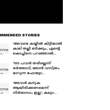
MMENDED STORIES
'അവരെ കയ്യില്‍ കിട്ടിയാല്‍
കാല് തല്ലി ഒടിക്കും, എന്റെ
കൊച്ചിനെ പറഞ്ഞാൽ
പൂട്ടും'; മഞ്ജു പിള്ളയുടെ
വാക്കുകൾ വൈറൽ
'100 പവൻ തരില്ലെന്ന്
ഭർത്താവ്, ഞാൻ വസ്ത്രം
മാറുന്ന ഫോട്ടോ
സുഹൃത്തിന് അയച്ചു';
ഞെട്ടിക്കുന്ന
'അവൾ കന്യക
വെളിപ്പെടുത്തലുമായി
ആയിരിക്കണമെന്ന്
മോനിഷ
നിർബന്ധം ഇല്ല'; കല്യാണം
കഴിക്കുന്ന പെൺകുട്ടിയെ
കുറിച്ച് അഖിൽ ഷാ