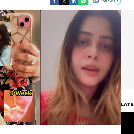
Follow Us
LATE