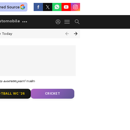
red Source
utomobile
e Today
യെ കണ്ടെത്തുമെന്ന് സജ്ന
TBALL WC '26
CRICKET