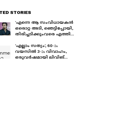
TED STORIES
'എന്നെ ആ സംവിധായകൻ
ഒരൊറ്റ അടി, ഞെട്ടിപ്പോയി,
തിരിച്ചടിക്കുംവരെ എത്തി';
വെളിപ്പെടുത്തി അർജുൻ
സർജ
'എല്ലാം സത്യം', 60-ാം
വയസിൽ 3-ാം വിവാഹം,
ഒരുവർഷമായി ലിവിങ്
റിലേഷൻ, ഉറപ്പിച്ച് ആമിർ
ഖാൻ