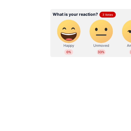
Related Articles
'എന്നെ ആ സംവിധാ
ഒരൊറ്റ അടി, ഞെട്ടിപ്പ
തിരിച്ചടിക്കുംവരെ എത്ത
വെളിപ്പെടുത്തി അർജ
വൃത്തിക്കെട്ട രീതിയില്‍ കാര്യങ്ങ