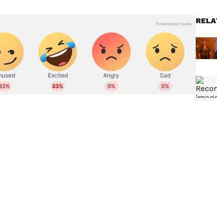
RELA
യകൻ
'എല്ലാം സത്യം', 60-ാം വയസിൽ
ോയി,
3-ാം വിവാഹം, ഒരുവർഷമായി
ി';
ലിവിങ് റിലേഷൻ, ഉറപ്പിച്ച് ആമിർ
ുൻ സർജ
ഖാൻ
ള്‍ ചെയ്യുകയാണ്. ദയവ് ചെയ്ത് എന്നെ