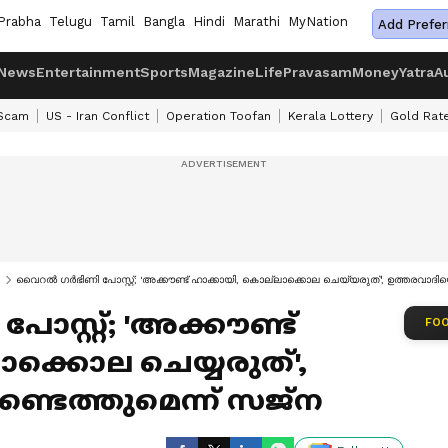
Prabha
Telugu
Tamil
Bangla
Hindi
Marathi
MyNation
Add Prefer
News
Entertainment
Sports
Magazine
Life
Pravasam
Money
Yatra
A
 Scam
US - Iran Conflict
Operation Toofan
Kerala Lottery
Gold Rat
വൈറൽ ​ഗർഭിണി പോസ്റ്റ്; 'അക്കൗണ്ട് ഹാക്കായി, കൊല്ലാക്കൊല ചെയ്യരുത്', ഉത്തരവാദി
സ്റ്റ്; 'അക്കൗണ്ട്
FOO
ാക്കൊല ചെയ്യരുത്',
്ടെത്തുമെന്ന് സജ്ന