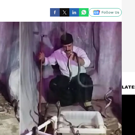
Follow Us
LATE