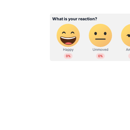
പിന്നെ കാണുന്നത് ഒരാൾ ഒരു വടിയു
കുഞ്ഞുവാതിലിലൂടെ കടന്നു വരുന്
ശേഷം അവിടെ ഇരിക്കുന്നതും കാണാം
അവയെ കയ്യിലെടുക്കുന്നതും ഒക്
കാണാവുന്നതാണ്. അത്യന്തം ഭയം 
അതിന് കമന്റുകൾ നൽകിയതും. ഇയ
ഭൂരിഭാ​ഗം പേരും വീഡിയോയ്ക്ക് കമ