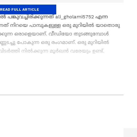
READ FULL ARTICLE
ുവച്ചിരിക്കുന്നത് ali_gholami5752 എന്ന
് നിറയെ പാമ്പുകളുള്ള ഒരു മുറിയിൽ യാതൊരു
കുന്ന ഒരാളെയാണ്. വീഡിയോ തുടങ്ങുമ്പോൾ
്ണടച്ചു പോകുന്ന ഒരു രം​ഗമാണ്. ഒരു മുറിയിൽ
ടർത്തി നിൽക്കുന്ന മൂർഖൻ വരേയും ഉണ്ട്.
ew post on Instagram