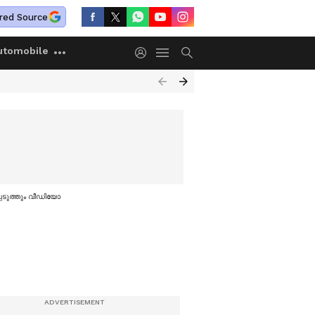
red Source
utomobile
െടുത്തും വീഡിയോ