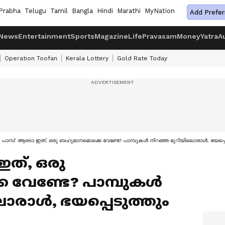
Prabha
Telugu
Tamil
Bangla
Hindi
Marathi
MyNation
Add Prefer
News
Entertainment
Sports
Magazine
Life
Pravasam
Money
Yatra
A
Operation Toofan
Kerala Lottery
Gold Rate Today
 പാമ്പ്: ആരടാ ഇത്, ഒരു ബഹുമാനമൊക്കെ വേണ്ടേ? പാമ്പുകൾ നിറഞ്ഞ മുറിയിലൊരാൾ, ഭയപ്പ
ഇത്, ഒരു
വേണ്ടേ? പാമ്പുകൾ
ൊരാൾ, ഭയപ്പെടുത്തും