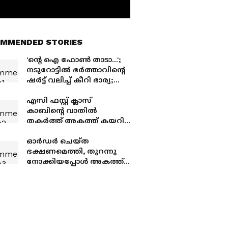
MMENDED STORIES
'ന്‍റെ ഐ ഫോൺ താടാ...';
നടുറോട്ടിൽ ഭർത്താവിന്‍റെ
ഷർട്ട് വലിച്ച് കീറി ഭാര്യ;
വീഡിയോ വൈറൽ
എസി ഫസ്റ്റ് ക്ലാസ്
കാബിന്‍റെ വാതിൽ
തകർത്ത് അകത്ത് കയറി
1.10 ലക്ഷം രൂപയുടെ
മോഷണം, സംഭവം
ഓർഡർ ചെയ്ത
ബെംഗളൂരുവിലേക്കുള്ള
ഭക്ഷണമെത്തി, തുറന്നു
യാത്രയ്ക്കിടെ
നോക്കിയപ്പോൾ അകത്ത്
20 രൂപയും ഒരു കത്തും!