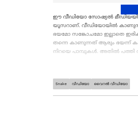
ഈ വീഡിയോ സോഷ്യൽ മീഡിയയിൽ പങ്ക
യൂസറാണ്. വീഡിയോയിൽ കാണുന്നത
ഭയമോ സങ്കോചമോ ഇല്ലാതെ ഇരിക്
തന്നെ കാണുന്നത് ആരും ഭയന്ന് കണ
നിറയെ പാമ്പുകൾ. അതിൽ പത്തി വി
Snake
വീഡിയോ
വൈറൽ വീഡിയോ
ABOUT THE AUTHOR
WD
Web Desk
Vi