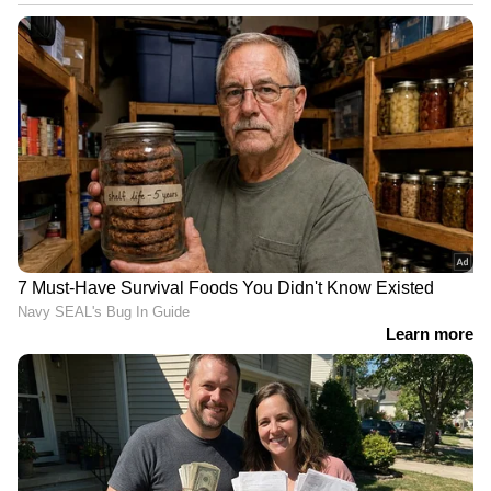
"ഞാൻ ഇനി നിന്നെ സ്നേഹിക്കുന്നില്ല, എനിക്ക്
മുന്നോട്ട് പോകണം," അയാൾക്ക് പറയാനുള്ളത്
ഇത്രമാത്രം. അയാളുടെ വെറുപ്പുളവാക്കുന്ന
പെരുമാറ്റം മൂലമാണ് ആ ബന്ധം
വേർപെടുത്താൻ തന്നെ പ്രേരിപ്പിച്ചതെന്ന്
ജെസീക്ക പറയുന്നു. കഴിഞ്ഞ രണ്ടാഴ്ചയായി
നിരന്തരമായ ഫോണ്‍ കോളുകള്‍ മൂലം തന്‍റെ
കുട്ടികളുടെ ഉറക്കം നഷ്ടപ്പെട്ടെന്നും ഇപ്പോള്‍
ഇത് തന്‍റെ ക്ഷമയെ നശിപ്പിച്ചെന്നും അവര്‍
പറയുന്നു. "രാത്രി 1:00 മണി മുതൽ 4:00 മണി
വരെ എനിക്ക് വിചിത്രമായ കോളുകൾ വരുന്നു.
ആരൊക്കെയോ വിളിക്കുന്നു." ജെസീക്ക
പറയുന്നു. ജെസീക്കയുടെ വീഡിയോയ്ക്ക്
താഴെ നിരവധി പേരാണ് ഐക്യദാര്‍ഢ്യം