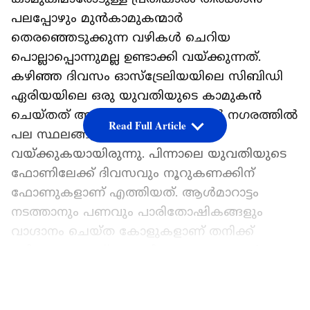
പലപ്പോഴും മുന്‍കാമുകന്മാര്‍
തെരഞ്ഞെടുക്കുന്ന വഴികള്‍ ചെറിയ
പൊല്ലാപ്പൊന്നുമല്ല ഉണ്ടാക്കി വയ്ക്കുന്നത്.
കഴിഞ്ഞ ദിവസം ഓസ്ട്രേലിയയിലെ സിബിഡി
ഏരിയയിലെ ഒരു യുവതിയുടെ കാമുകന്‍
ചെയ്തത് അവരുടെ ഫോണ്‍ നമ്പര്‍ നഗരത്തില്‍
Read Full Article
പല സ്ഥലങ്ങളിലായി എഴുതി
വയ്ക്കുകയായിരുന്നു. പിന്നാലെ യുവതിയുടെ
ഫോണിലേക്ക് ദിവസവും നൂറുകണക്കിന്
ഫോണുകളാണ് എത്തിയത്. ആൾമാറാട്ടം
നടത്താനും പണവും പാരിതോഷികങ്ങളും
വാഗ്ദാനം ചെയ്ത കോളുകളാണ് തനിക്ക്
ലഭിക്കുന്നതെന്ന് യുവതി പറയുന്നു. തന്‍റെ
അനുഭവം സമൂഹ മാധ്യമങ്ങളിലൂടെയാണ്
LATEST VIDEOS
യുവതി പങ്കുവച്ചത്. തന്‍റെ മുൻ കാമുകൻ
തങ്ങളുടെ വേർപിരിയലിന്‍റെ പ്രതിഫലമായി