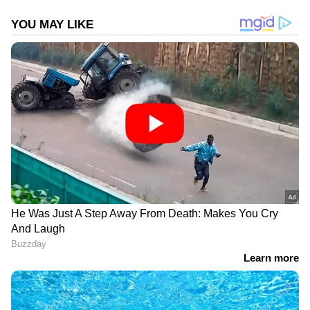
താന്‍ എടുത്തതെന്നും എന്നാല്‍ ഒരോ
ദിവസവും നൂറുകണക്കിന് ഫോണ്‍ കോളുകള്‍
വരാന്‍ തുടങ്ങിയതോടെ ഇത് അതിരു
കടന്നെന്നും ജസീക്ക കൂട്ടിചേര്‍ക്കുന്നു. "എനിക്ക്
ഉണ്ടായിട്ടുള്ളതിൽ വച്ച് ഏറ്റവും ബാലിശമായ
വേർപിരിയലാണിതെന്ന്," അവര്‍ തന്‍റെ
ഇന്‍സ്റ്റാഗ്രാം അക്കൌണ്ടിലൂടെ
അഭിപ്രായപ്പെട്ടു.
ഷെയ്ഖ് ഹസീനയുടെ ഔദ്യോഗിക വസതി
അക്രമിച്ച് അടിവസ്ത്രങ്ങളുമായി പോകുന്ന
DOWNLOAD APP
പ്രക്ഷോഭകരുടെ വീഡിയോ വൈറല്‍