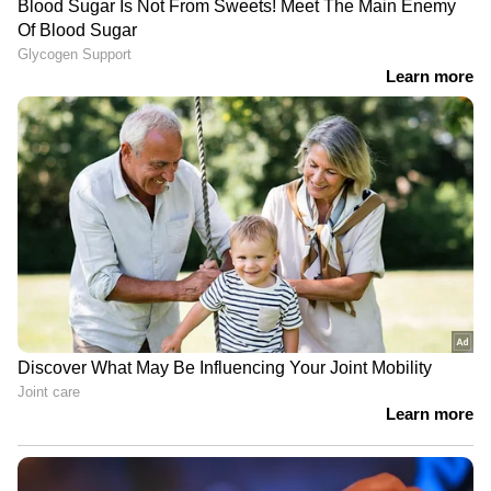
ചാടിക്കയറി ഹാന്‍ഡ് ബ്രേക്ക് ഉപയോഗിച്ച്
യുവതി; വീഡിയോ വൈറല്‍