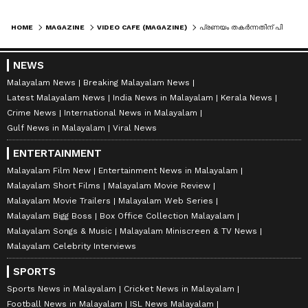
HOME
MAGAZINE
VIDEO CAFE (MAGAZINE)
പ്രണയം തകർന്നതിന് പിന്നാലെ നഗരം മുഴുവൻ ഫോൺ നമ്പർ എഴുതി വച്ച് കാമുകൻ; ഫോൺ വിളികളിൽ പൊറുതിമുട്ടി യുവതി
NEWS
Malayalam News
Breaking Malayalam News
Latest Malayalam News
India News in Malayalam
Kerala News
Crime News
International News in Malayalam
Gulf News in Malayalam
Viral News
ENTERTAINMENT
Malayalam Film New
Entertainment News in Malayalam
Malayalam Short Films
Malayalam Movie Review
Malayalam Movie Trailers
Malayalam Web Series
Malayalam Bigg Boss
Box Office Collection Malayalam
Malayalam Songs & Music
Malayalam Miniscreen & TV News
Malayalam Celebrity Interviews
SPORTS
Sports News in Malayalam
Cricket News in Malayalam
Football News in Malayalam
ISL News Malayalam