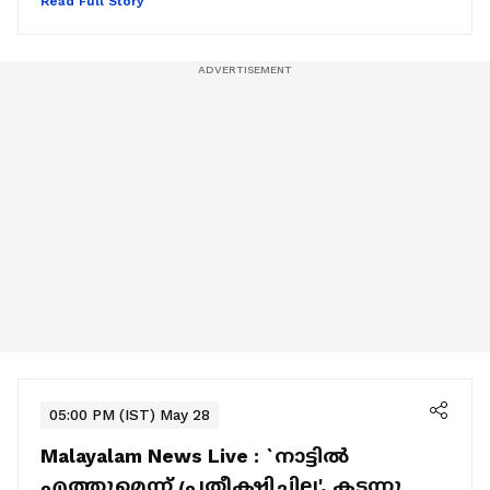
Read Full Story
05:00 PM (IST) May 28
Malayalam News Live :
`നാട്ടിൽ
എത്തുമെന്ന് പ്രതീക്ഷിച്ചില്ല', കടന്നു