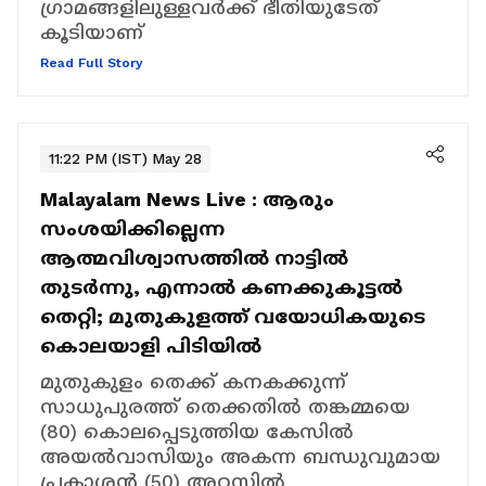
ഗ്രാമങ്ങളിലുള്ളവര്‍ക്ക് ഭീതിയുടേത്
കൂടിയാണ്
Read Full Story
11:22 PM (IST) May 28
Malayalam News Live :
ആരും
സംശയിക്കില്ലെന്ന
ആത്മവിശ്വാസത്തിൽ നാട്ടിൽ
തുടർന്നു, എന്നാൽ കണക്കുകൂട്ടൽ
തെറ്റി; മുതുകുളത്ത് വയോധികയുടെ
കൊലയാളി പിടിയിൽ
മുതുകുളം തെക്ക് കനകക്കുന്ന്
സാധുപുരത്ത് തെക്കതിൽ തങ്കമ്മയെ
(80) കൊലപ്പെടുത്തിയ കേസിൽ
അയൽവാസിയും അകന്ന ബന്ധുവുമായ
പ്രകാശൻ (50) അറസ്റ്റിൽ