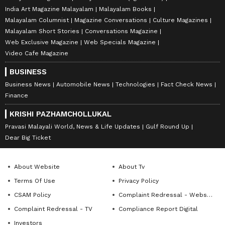
India Art Magazine Malayalam
Malayalam Books
Malayalam Columnist
Magazine Conversations
Culture Magazines
Malayalam Short Stories
Conversations Magazine
Web Exclusive Magazine
Web Specials Magazine
Video Cafe Magazine
BUSINESS
Business News
Automobile News
Technologies
Fact Check News
Finance
KRISHI PAZHAMCHOLLUKAL
Pravasi Malayali World, News & Life Updates
Gulf Round Up
Dear Big Ticket
About Website
About Tv
Terms Of Use
Privacy Policy
CSAM Policy
Complaint Redressal - Website
Complaint Redressal - TV
Compliance Report Digital
Investors