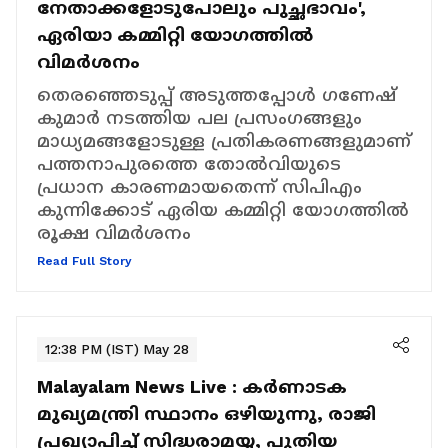
നേതാക്കളോടുപോലും പുച്ഛഭാവം',
ഏരിയാ കമ്മിറ്റി യോഗത്തിൽ
വിമർശനം
തെരഞ്ഞെടുപ്പ് അടുത്തപ്പോൾ ഗണേഷ്
കുമാർ നടത്തിയ പല പ്രസംഗങ്ങളും
മാധ്യമങ്ങളോടുള്ള പ്രതികരണങ്ങളുമാണ്
പത്തനാപുരത്തെ തോൽവിയുടെ
പ്രധാന കാരണമായതെന്ന് സിപിഎം
കുന്നിക്കോട് ഏരിയ കമ്മിറ്റി യോഗത്തിൽ
രൂക്ഷ വിമർശനം
Read Full Story
12:38 PM (IST) May 28
Malayalam News Live :
കർണാടക
മുഖ്യമന്ത്രി സ്ഥാനം ഒഴിയുന്നു, രാജി
പ്രഖ്യാപിച്ച് സി​ദ്ധരാമയ്യ, പുതിയ