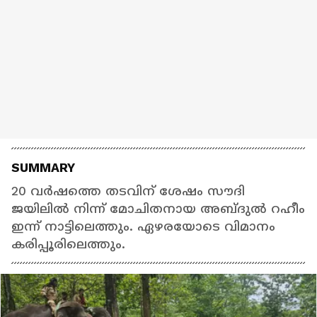
SUMMARY
20 വർഷത്തെ തടവിന് ശേഷം സൗദി
ജയിലിൽ നിന്ന് മോചിതനായ അബ്ദുൽ റഹീം
ഇന്ന് നാട്ടിലെത്തും. ഏഴരയോടെ വിമാനം
കരിപ്പൂരിലെത്തും.