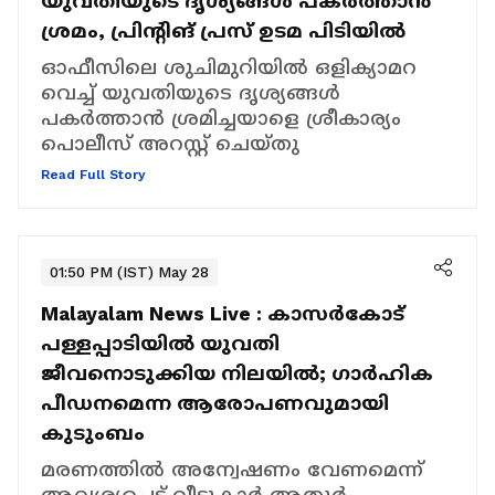
യുവതിയുടെ ദൃശ്യങ്ങൾ പകർത്താൻ
ശ്രമം, പ്രിന്‍റിങ് പ്രസ് ഉടമ പിടിയിൽ
ഓഫീസിലെ ശുചിമുറിയിൽ ഒളിക്യാമറ
വെച്ച് യുവതിയുടെ ദൃശ്യങ്ങൾ
പകർത്താൻ ശ്രമിച്ചയാളെ ശ്രീകാര്യം
പൊലീസ് അറസ്റ്റ് ചെയ്തു
Read Full Story
01:50 PM (IST) May 28
Malayalam News Live :
കാസർകോട്
പള്ളപ്പാടിയിൽ യുവതി
ജീവനൊടുക്കിയ നിലയിൽ; ​ഗാർഹിക
പീഡനമെന്ന ആരോപണവുമായി
കുടുംബം
മരണത്തിൽ അന്വേഷണം വേണമെന്ന്
ആവശ്യപ്പെട്ട് വീട്ടുകാർ ആതൂർ