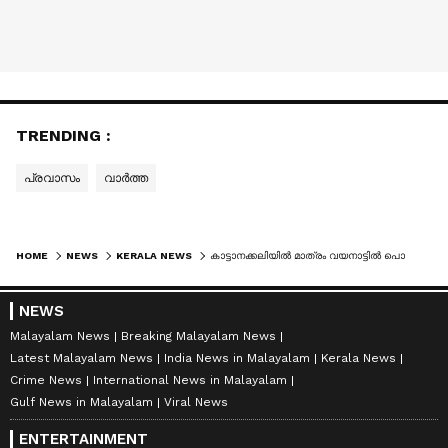
TRENDING :
പ്രവാസം
വാർത്ത
HOME
NEWS
KERALA NEWS
കാട്ടാനക്കലിയില്‍ മാത്രം വയനാട്ടില്‍ പൊലിഞ്ഞത് 17 ജീവനുകള്‍; വനയോര പ്രദേശങ്ങളില്‍ ഭീഷണിയായി മാവും പ്ലാവും
NEWS
Malayalam News
Breaking Malayalam News
Latest Malayalam News
India News in Malayalam
Kerala News
Crime News
International News in Malayalam
Gulf News in Malayalam
Viral News
ENTERTAINMENT