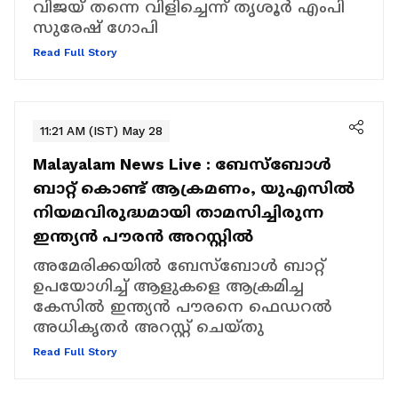
വിജയ് തന്നെ വിളിച്ചെന്ന് തൃശൂർ എംപി
സുരേഷ് ഗോപി
Read Full Story
11:21 AM (IST) May 28
Malayalam News Live :
ബേസ്ബോൾ
ബാറ്റ് കൊണ്ട് ആക്രമണം, യുഎസിൽ
നിയമവിരുദ്ധമായി താമസിച്ചിരുന്ന
ഇന്ത്യൻ പൗരൻ അറസ്റ്റിൽ
അമേരിക്കയിൽ ബേസ്ബോൾ ബാറ്റ്
ഉപയോഗിച്ച് ആളുകളെ ആക്രമിച്ച
കേസിൽ ഇന്ത്യൻ പൗരനെ ഫെഡറൽ
അധികൃതർ അറസ്റ്റ് ചെയ്തു
Read Full Story