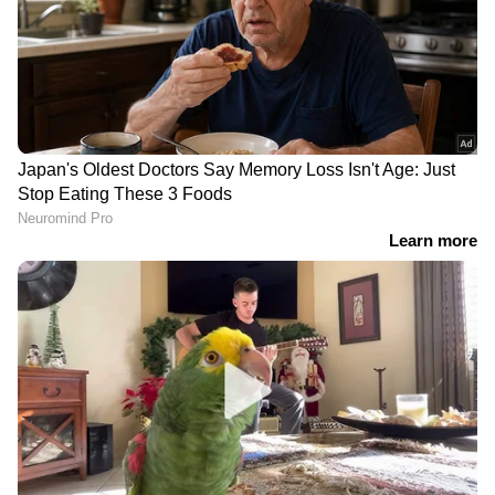
വീട്ടിലെ ഹാളിൽ
അരൂരിൽ സ്കൂളിൻ്റെ
കട്ടിലിനടിയിൽ ഒരതിഥി,
മതിലിടിഞ്ഞ് വീണ്
കണ്ടു ഭയന്ന് വീട്ടുകാർ;
അപകടം; വയോധിക
വിളിച്ചിറക്കി കാട്ടിലയച്ച്
ദമ്പതികൾക്ക് ഗുരുതര
ആർആർടി സംഘം
പരിക്ക്
LATEST VIDEOS