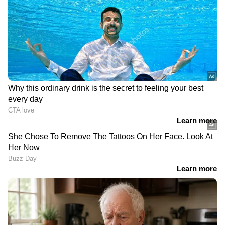
അസം സ്വദേശിയിൽനിന്ന്
സ്കൂട്ടറോടിച്ച്
മീൻ വാങ്ങാൻ വൻ തിരക്ക്,
പരിസരത്തെത്തി,
സംശയം; മാന്നാറിൽ മീൻ
ക്വാറിയുടെ ഉയര്‍ന്ന
കച്ചവടത്തിന്റെ മറവിൽ
തിട്ടയിലേക്ക്
നടത്തിയത് കഞ്ചാവ്
നടന്നുകയറിയ ശേഷം
വിൽപ്പന; പിടികൂടി
ചാടി; പിന്നാലെ
എക്സൈസ്
യുവാക്കളും,
ആശുപത്രിയിലേക്ക് മാറ്റി