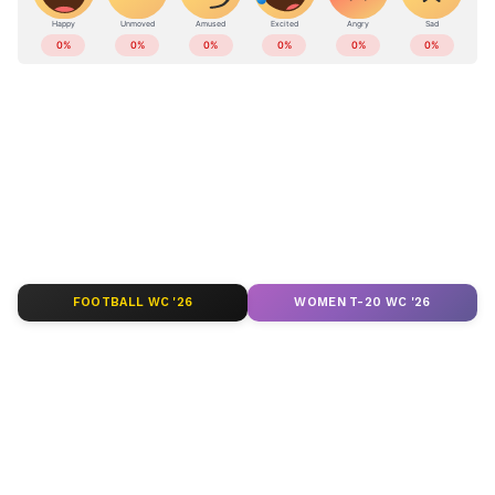
കേരളത്തിലെ എല്ലാ
Local News
അറിയാൻ
എപ്പോഴും ഏഷ്യാനെറ്റ് ന്യൂസ് വാർത്തകൾ.
Malayalam News
അപ്‌ഡേറ്റുകളും
ആഴത്തിലുള്ള വിശകലനവും സമഗ്രമായ
റിപ്പോർട്ടിംഗും — എല്ലാം ഒരൊറ്റ സ്ഥലത്ത്.
ഏത് സമയത്തും, എവിടെയും
വിശ്വസനീയമായ വാർത്തകൾ ലഭിക്കാൻ
Asianet News Malayalam
FOOTBALL WC '26
WOMEN T-20 WC '26
ABOUT THE AUTHOR
Web Desk
WD
അപകട മരണം
അപകടം
ബോട്ട്
Follow Us