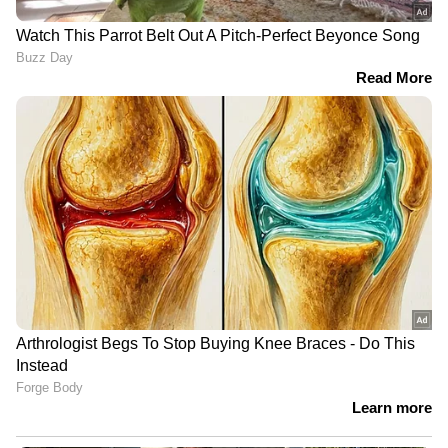
'മഴമാറി മാനംതെളിഞ്ഞാൽ എല്ലാം
മറക്കുന്നവരാണ് നമ്മൾ,
പ്രകൃതിയുടെ മുന്നറിയിപ്പുകൾ
ശ്രദ്ധിക്കുന്നില്ല'
'അധികാരികളുടെ അഹങ്കാരവും
മണ്ടത്തരവും കൊണ്ടാണ്
കേരളത്തിൽ പ്രളയമുണ്ടായത്' |
Kerala Rains