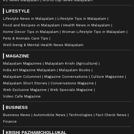
IPL News Malayalam
World Cup News Malayalam
LIFESTYLE
Lifestyle News in Malayalam
Lifestyle Tips in Malayalam
Food and Recipes in Malayalam
Health News in Malayalam
Home Decor Tips in Malayalam
Woman Lifestyle Tips in Malayalam
Pets & Animals Care Tips
Well-being & Mental Health News Malayalam
MAGAZINE
Malayalam Magazines
Malayalam Krishi (Agriculture)
India Art Magazine Malayalam
Malayalam Books
Malayalam Columnist
Magazine Conversations
Culture Magazines
Malayalam Short Stories
Conversations Magazine
Web Exclusive Magazine
Web Specials Magazine
Video Cafe Magazine
BUSINESS
Business News
Automobile News
Technologies
Fact Check News
Finance
KRISHI PAZHAMCHOLLUKAL