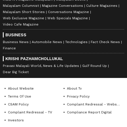
Malayalam Columnist
Magazine Conversations
Culture Magazines
Malayalam Short Stories
Conversations Magazine
Web Exclusive Magazine
Web Specials Magazine
Video Cafe Magazine
BUSINESS
Business News
Automobile News
Technologies
Fact Check News
Finance
KRISHI PAZHAMCHOLLUKAL
Pravasi Malayali World, News & Life Updates
Gulf Round Up
Dear Big Ticket
About Website
About Tv
Terms Of Use
Privacy Policy
CSAM Policy
Complaint Redressal - Website
Complaint Redressal - TV
Compliance Report Digital
Investors