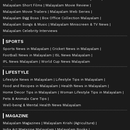
Malayalam Short Films
Malayalam Movie Review
Malayalam Movie Trailers
Malayalam Web Series
Malayalam Bigg Boss
Box Office Collection Malayalam
Malayalam Songs & Music
Malayalam Miniscreen & TV News
Malayalam Celebrity Interviews
SPORTS
Sports News in Malayalam
Cricket News in Malayalam
Football News in Malayalam
ISL News Malayalam
IPL News Malayalam
World Cup News Malayalam
LIFESTYLE
Lifestyle News in Malayalam
Lifestyle Tips in Malayalam
Food and Recipes in Malayalam
Health News in Malayalam
Home Decor Tips in Malayalam
Woman Lifestyle Tips in Malayalam
Pets & Animals Care Tips
Well-being & Mental Health News Malayalam
MAGAZINE
Malayalam Magazines
Malayalam Krishi (Agriculture)
India Art Magazine Malayalam
Malayalam Books