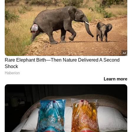
9 At Nine Malayalam News |
വാർത്തകൾ വിശദമായി | 06 August
2026
'ഏരിയ കമ്മിറ്റി ഓഫീസ്
നിർമ്മാണത്തിൽ അവതരിപ്പിച്ച
കണക്കിൽ മാസങ്ങൾക്കുശേഷം
ലക്ഷങ്ങൾ കൂടിയതെങ്ങനെ?'