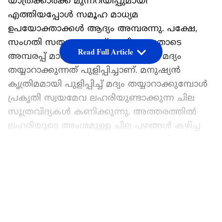
യാത്രക്കാർക്ക് മുന്നറിയിപ്പുമായി
എത്തിയപ്പോൾ സമൂഹ മാധ്യമ
ഉപയോക്താക്കൾ ആദ്യം അമ്പരന്നു. പക്ഷേ,
സംഗതി സത്യമാണെന്ന് അറിഞ്ഞതോടെ
Read Full Article
അമ്പരപ്പ് മാറി. സാധാരണഗതിയിൽ മദ്യം
തയ്യാറാക്കുന്നത് പുളിപ്പിച്ചാണ്. മനുഷ്യൻ
കൃത്രിമമായി പുളിപ്പിച്ച് മദ്യം തയ്യാറാക്കുമ്പോൾ
പ്രകൃതി സ്വയമേവ ലഹരിയുണ്ടാക്കുന്ന ചില
സൂത്രവിദ്യകൾ കണിക്കുന്നു. അത്തരത്തിൽ
ലഹരിയുടെ അംശമുള്ള ചില പഴങ്ങൾ കഴിച്ച
മൃഗങ്ങൾ 'പൂസായി' റോഡുകൾ അധിക്രമം
കാണിക്കാനുള്ള സാധ്യതയുണ്ടെന്നായിരുന്നു
LATEST VIDEOS
ഫ്രഞ്ച് പോലീസിന്‍റെ മുന്നറിയിപ്പ്. സംഗതി
സത്യമാണെന്നതിന് തെളിവായി ഒരു
വീഡിയോയും ഫ്രഞ്ച് പോലീസ് സമൂഹ
മാധ്യമങ്ങളിൽ പങ്കുവച്ചു.