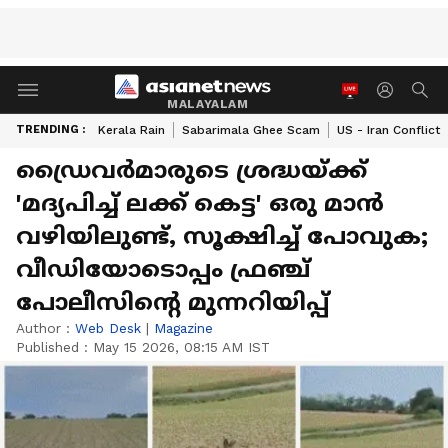
MALAYALAM
TRENDING :
Kerala Rain
Sabarimala Ghee Scam
US - Iran Conflict
ഡ്രൈവർമാരുടെ ശ്രദ്ധയ്ക്ക്
'മദ്യപിച്ച് ലക്ക് കെട്ട' ഒരു മാൻ
വഴിയിലുണ്ട്, സൂക്ഷിച്ച് പോവുക;
വീഡിയോടൊപ്പം ഫ്രഞ്ച്
പോലീസിന്‍റെ മുന്നറിയിപ്പ്
Author :
Web Desk
|
Magazine
Published :
May 15 2026, 08:15 AM IST