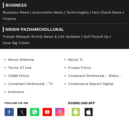
BUSINESS
Business News
Automobile News
Technologies
Fact Check News
Finance
KRISHI PAZHAMCHOLLUKAL
Pravasi Malayali World, News & Life Updates
Gulf Round Up
Dear Big Ticket
About Website
About Tv
Terms Of Use
Privacy Policy
CSAM Policy
Complaint Redressal - Website
Complaint Redressal - TV
Compliance Report Digital
Investors
FOLLOW US ON
DOWNLOAD APP
© Copyright 2026 Asianxt Digital Technologies Private Limited (Formerly
known as Asianet News Media & Entertainment Private Limited) | All Rights