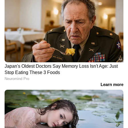
മുന്നറിയിപ്പ്. മധ്യ-കിഴക്കൻ ഫ്രാൻസിലെ
വനപ്രദേശത്തെ പോലീസ് വകുപ്പായ
ജെൻഡർമേരി ഡി സാവോനെ - എറ്റ് - ലോയർ
ആണ് മുന്നറിയിപ്പ് നൽകിയത്. മെയ് 5 ന്
ഫേസ്ബുക്കിൽ പങ്കുവച്ച വീഡിയോ ഇതിനകം
വൈറലായി.
DOWNLOAD APP