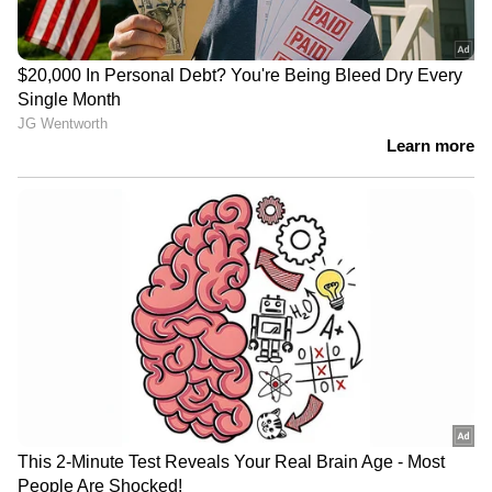
സൂക്ഷിച്ച് വാഹനം ഓടിക്കുക
"എല്ലാ റോഡ് ഉപയോക്താക്കളും
മദ്യപിക്കുന്നവരല്ല. എന്നാൽ ചില മൃഗങ്ങൾ"
എന്ന കുറിപ്പോടെയാണ് ഫ്രഞ്ച് പോലീസ്
വീഡിയോ പങ്കുവച്ചത്. ഇത്തരത്തിൽ
പെരുമാറുന്ന മാനുകൾ റോഡ് അപകടങ്ങൾക്ക്
കാരണമാകുമെന്നും അതിനാൽ പ്രത്യേകിച്ചും
രാത്രി കാലങ്ങളിൽ വനപ്രദശത്തിനടുത്ത് കൂടി
യാത്ര ചെയ്യുകയാണെങ്കിൽ ഏറെ ശ്രദ്ധയേടെ
യാത്ര ചെയ്യണമെന്നും ഫ്രഞ്ച് പോലീസ്
കുറിപ്പിൽ ആവശ്യപ്പെട്ടു. ഇത്തരത്തിൽ പുളിച്ച
സസ്യങ്ങളോ ലഹരിയുടെ അംശമുള്ള ചില