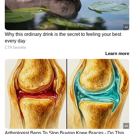
RECOMMENDED STORIES
Related Articles
'അവരതിനെ കൊല്ലും'; ബീഹാറിൽ
ചപ്രയിൽ ഡോൾഫിൻ കുഞ്ഞുമായി
കളിക്കുന്ന കുട്ടികൾ, വീഡിയോ
ക്യൂ ആർ കോഡ് വഴി നമ്പർ എടുത്തു,
പിന്നാലെ രാത്രി മെസേജ്; ഹോട്ടൽ
പാതിരാത്രി ഓട്ടോ
4,200 കോടിയുടെ റോഡ്
ജീവനക്കാരനെതിരെ പരാതിയുമായി
ഓടിക്കുന്ന യുവതി, ഭാര്യ
ഉദ്ഘാടനത്തിന് പിന്നാലെ
യുവതി, വീഡിയോ