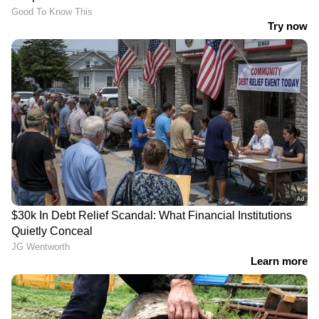
പഴങ്ങളോ സ്വാഭാവികമായി പുളിക്കുമ്പോൾ,
പഞ്ചസാര എത്തനോൾ ആയി വിഘടിക്കുന്നു,
ഇത് മൃഗങ്ങളെ ലഹരി പിടിപ്പിക്കാൻ കഴിവുള്ള
ഒരുതരം പ്രകൃതിദത്ത "ഫോറസ്റ്റ് അപ്പെരിറ്റിഫ്"
സൃഷ്ടിക്കുന്നു. ഇത്തരത്തിലുള്ള സസ്യങ്ങളോ
പഴങ്ങളോ അമിതമായി കഴിക്കുന്ന മൃഗങ്ങളാണ്
അസാധാരണമായി പെരുമാറുന്നത്.