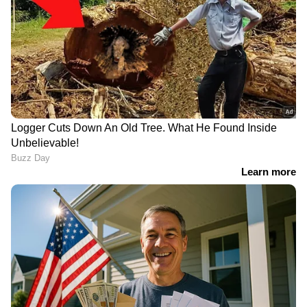
സിപിഎമ്മിന്റെ സൈബർ പോരാളി;
ആരാണ് ചെന്നിത്തലയേയും
പൊലീസിനേയും വെല്ലുവിളിക്കുന്ന
അര്‍ജുന്‍ ആയങ്കി?