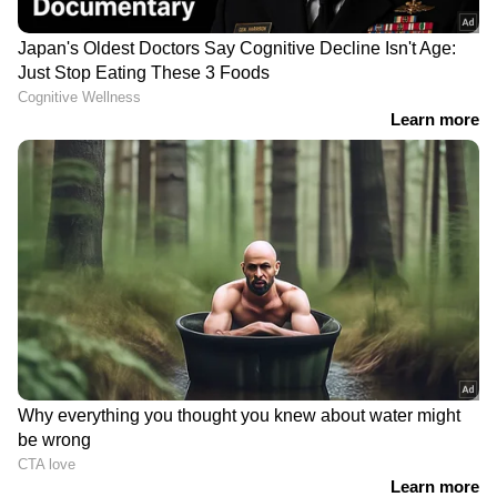
കാണാം. വലിയൊരു കൂട്ടായ്മയുടെയോ
DOWNLOAD APP
ഒത്തുകൂടലിന്‍റെയോ ഒക്കെ
സാന്നിധ്യമുണ്ടെങ്കിലും അവര്‍ ഉയര്‍ത്താന്‍
ശ്രമിച്ച ആ വലിയ പ്ലാസ്റ്റിക് ബലൂണിന്
അടിയില്‍ ചൂടിനായി കത്തിച്ചത് പ്രദേശത്ത്
നിന്ന് തന്നെ കിട്ടിയ ഉണങ്ങിയ മരക്കൊമ്പുകളും
പുല്ലുകളും മറ്റുമായിരുന്നു. ഇത് മൂലം
ബലൂണിലേക്ക് ചൂട് വായുവിനൊപ്പം
കയറിയതാകട്ടെ കറുത്ത പുകയും.
81 -ാം വിവാഹ വാര്‍ഷികം ആഘോഷമാക്കി
ദമ്പതികള്‍; ദീര്‍ഘ ദാമ്പത്യത്തിന്‍റെ രഹസ്യം
വെളിപ്പെടുത്തുന്നു !
RECOMMENDED STORIES