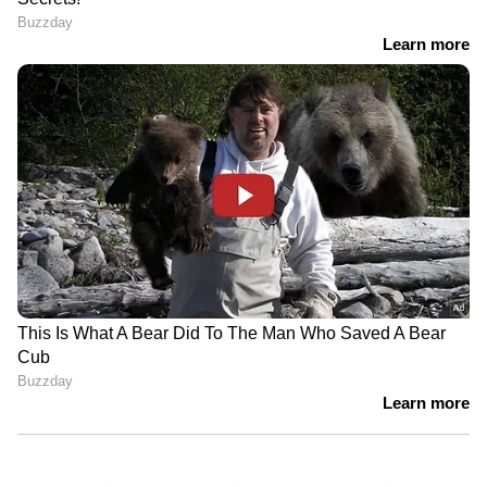
വീഡിയോയ്ക്ക് ഒപ്പമുള്ള കുറിപ്പ്, സാമൂഹിക
മാധ്യമ ഉപയോക്താക്കളെ സ്വാധീനിച്ചെന്ന്
നിസംശയം പറയാം. വീഡിയോ രണ്ട്
ദിവസത്തിനുള്ളില്‍ രണ്ടര കോടിയോളം
പേരാണ് കണ്ടത്. അരലക്ഷത്തിലേറെ പേര്‍
വീഡിയോയ്ക്ക് ലൈക്ക് ചെയ്തു.
വീഡിയോയ്ക്ക് താഴെ നിരവധി പേര്‍ ഹോട്ട്
ബലൂണുകള്‍ പറത്തിവിടുന്ന നിരവധി
വീഡിയോകള്‍ പങ്കുവച്ചു. മറ്റ് ചിലര്‍
കാട്ടുതീയുടെ വീഡിയോകളും പങ്കുവച്ചു.