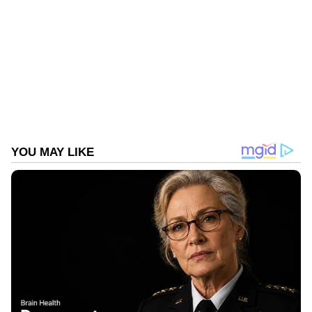
കാരണം ബലൂണിലേക്ക് നിറച്ചത് മൂഴുവനും
ചൂടിനൊപ്പമുള്ള കരിപ്പുകയായിരുന്നു വെന്നത്
വൈറൽ വീഡിയോ
തന്നെ.
Follow Us
കുട്ടിക്കാലത്ത് നമ്മളില്‍ പലരും ഉണ്ടാക്കാന്‍
ശ്രമിച്ചിട്ടുള്ള ഹോട്ട്ബലൂണ്‍ പോലെയായിരുന്നു
അതും. വലിയ ബലൂണ്‍ ഉണ്ടാക്കി. അടിയില്‍ തീ
കൂട്ടി ചൂട് കേറ്റി ഉണ്ടാക്കുന്ന ഹോട്ട് ബലൂണ്‍.
Crazy Clips എന്ന ട്വിറ്റര്‍ ഉപയോക്താവാണ്
വീഡിയോ പങ്കുവച്ചത്. വീഡിയോ പങ്കുവച്ച്
കൊണ്ട് അദ്ദേഹം ഇങ്ങനെ കുറിച്ചു 'കാര്‍ബണ്‍
പിടിച്ചെടുക്കല്‍'. വീഡിയോയില്‍
വിദ്യാര്‍ത്ഥികളും യുവാക്കളുമടക്കം ഒരു
ഗ്രാമത്തിലെ നിരവധി പേര്‍ ചേര്‍ന്ന് വിശാലമായ
ഒരു തുറസായ പ്രദേശത്തിന് സമീപത്ത്
നിന്നാണ് ഹോട്ട്ബലൂണ്‍ നിര്‍മ്മിക്കുന്നതെന്ന്