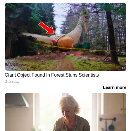
പാതിരാത്രി ഓട്ടോ
4,200 കോടിയുടെ റോഡ്
ഓടിക്കുന്ന യുവതി, ഭാര്യ
ഉദ്ഘാടനത്തിന് പിന്നാലെ
സ്വതന്ത്രയാകണം,
തകർന്നു. മഴയത്ത്
ഡ്രൈവിംഗ് പഠിപ്പിച്ചത്
അടുത്ത ടാറിംഗ്,
ഭർത്താവ്,
ഉണക്കാൻ ഫാനുകളുടെ
എമർജൻസിക്കാർക്ക്
നിര! വീഡിയോ വൈറൽ
സൗജന്യം
ഗുജറാത്തിൽ 'സ്വയം
'ഇന്ത്യക്കാരനെന്ന് കേട്ടതും
ഇളകുന്ന കിണർ വെള്ളം',
പോലീസിനെ വിളിച്ചു';