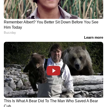
അതല്ലെങ്കില്‍ വ്യാവസായിക ശാലകളില്‍ നിന്ന്
പുറന്തള്ളുന്നതോ ആയ കാര്‍ബണ്‍ഡൈ
ഓക്സൈഡിന അന്തരീക്ഷത്തില്‍
പ്രവേശിക്കുന്നത് തടയുകയും അതുവഴി
ആഗോളതാപനം തടയുകയും ചെയ്യുക
എന്നതാണ് കാര്‍ബണ്‍ ക്യാപ്ചര്‍ എന്നത്
കൊണ്ട് ലക്ഷ്യമിടുന്നത്. അതേസമയം ഏറെ
സാങ്കേതികവും ധനച്ചെലവുമുള്ള ഈ പ്രക്രിയ
പ്രായോഗികമാണോയെന്ന കാര്യത്തിലുള്ള
ചര്‍ച്ചകള്‍ ഗവേഷകര്‍ക്കിടയില്‍ ഇപ്പോഴും
നടക്കുകയാണ്.
കൊടുങ്കാറ്റില്‍ പെട്ട് നിര്‍ത്തിയിട്ട ബോയിംഗ്
വിമാനം തെന്നി നീങ്ങി; ഞെട്ടിപ്പിക്കുന്ന
വീഡിയോ !