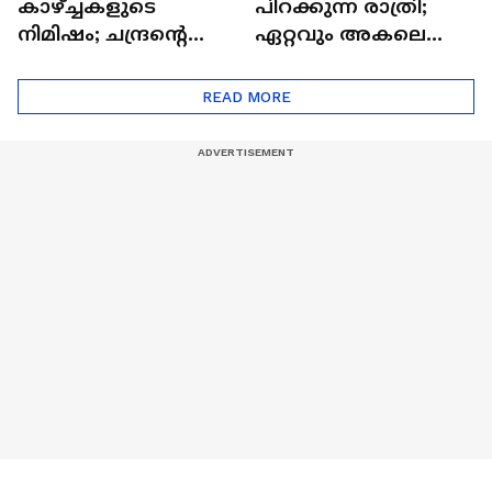
കാഴ്ച്ചകളുടെ
പിറക്കുന്ന രാത്രി;
നിമിഷം; ചന്ദ്രന്റെ
ഏറ്റവും അകലെ
മറുപുറത്തേക്കുള്ള
ആര്‍ട്ടിമെസ് 2 സംഘം
ഒറിയോണിന്റെ യാത്ര
READ MORE
ആരംഭിച്ചു