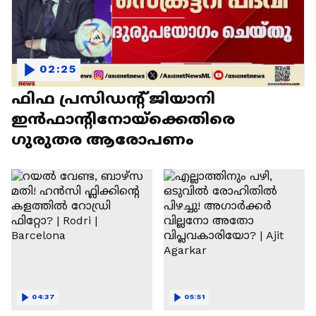
02:25
ഫിഫ പ്രസിഡന്റ് ജിയാനി
ഇൻഫാന്റിനോയ്‌ക്കെതിരെ
ഗുരുതര ആരോപണം
04:37
05:51