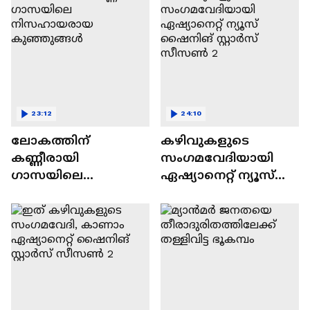
23:12
24:10
ലോകത്തിന്
കഴിവുകളുടെ
കണ്ണീരായി
സംഗമവേദിയായി
ഗാസയിലെ
ഏഷ്യാനെറ്റ് ന്യൂസ്
നിസഹായരായ
ഷൈനിങ് സ്റ്റാർസ്
കുഞ്ഞുങ്ങൾ
സീസൺ 2