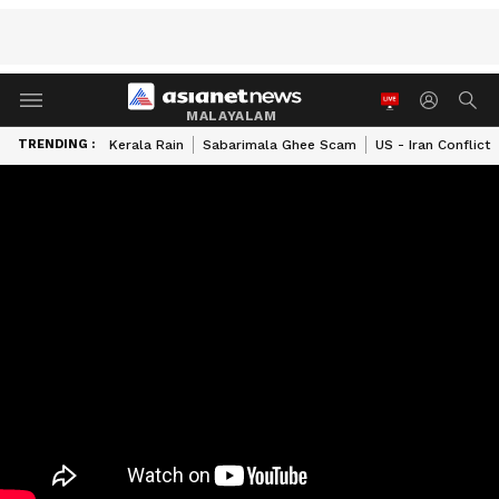
MALAYALAM
TRENDING :
Kerala Rain
Sabarimala Ghee Scam
US - Iran Conflict