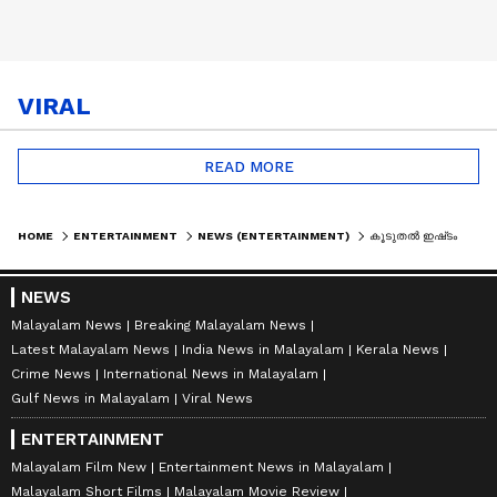
VIRAL
READ MORE
HOME
ENTERTAINMENT
NEWS (ENTERTAINMENT)
കൂടുതല്‍ ഇഷ്‍ടം ഫെമിനിച്ചി ഫാത്തിമയോട്, സിനിമകള്‍ വിലയിരുത്തി ഡെലിഗേറ്റ്
NEWS
Malayalam News
Breaking Malayalam News
Latest Malayalam News
India News in Malayalam
Kerala News
Crime News
International News in Malayalam
Gulf News in Malayalam
Viral News
ENTERTAINMENT
Malayalam Film New
Entertainment News in Malayalam
Malayalam Short Films
Malayalam Movie Review