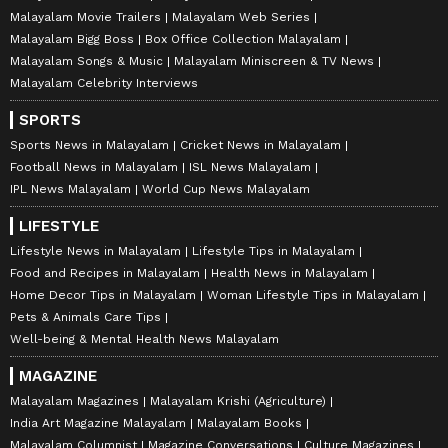
Malayalam Movie Trailers
Malayalam Web Series
Malayalam Bigg Boss
Box Office Collection Malayalam
Malayalam Songs & Music
Malayalam Miniscreen & TV News
Malayalam Celebrity Interviews
SPORTS
Sports News in Malayalam
Cricket News in Malayalam
Football News in Malayalam
ISL News Malayalam
IPL News Malayalam
World Cup News Malayalam
LIFESTYLE
Lifestyle News in Malayalam
Lifestyle Tips in Malayalam
Food and Recipes in Malayalam
Health News in Malayalam
Home Decor Tips in Malayalam
Woman Lifestyle Tips in Malayalam
Pets & Animals Care Tips
Well-being & Mental Health News Malayalam
MAGAZINE
Malayalam Magazines
Malayalam Krishi (Agriculture)
India Art Magazine Malayalam
Malayalam Books
Malayalam Columnist
Magazine Conversations
Culture Magazines