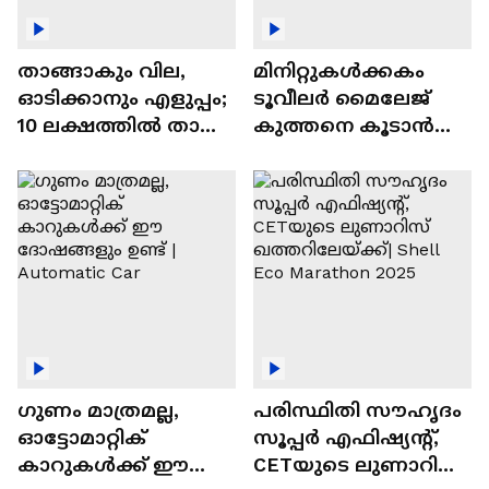
താങ്ങാകും വില,
മിനിറ്റുകൾക്കകം
ഓടിക്കാനും എളുപ്പം;
ടൂവീലർ മൈലേജ്
10 ലക്ഷത്തിൽ താഴെ
കുത്തനെ കൂടാൻ
വിലയുള്ള
ചില സൂത്രങ്ങൾ
ഓട്ടോമാറ്റിക്ക്
എസ്‍യുവികൾ
ഗുണം മാത്രമല്ല,
പരിസ്ഥിതി സൗഹൃദം
ഓട്ടോമാറ്റിക്
സൂപ്പർ എഫിഷ്യന്റ്,
കാറുകൾക്ക് ഈ
CETയുടെ ലുണാറിസ്