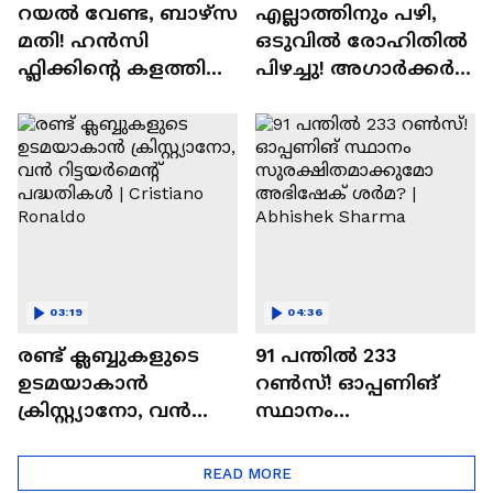
റയല്‍ വേണ്ട, ബാഴ്‌സ
എല്ലാത്തിനും പഴി,
മതി! ഹൻസി
ഒടുവില്‍ രോഹിതില്‍
ഫ്ലിക്കിന്റെ കളത്തില്‍
പിഴച്ചു! അഗാര്‍ക്കർ
റോഡ്രി ഫിറ്റോ? |
വില്ലനോ അതോ
Rodri | Barcelona
വിപ്ലവകാരിയോ? |
Ajit Agarkar
03:19
04:36
രണ്ട്‌ ക്ലബ്ബുകളുടെ
91 പന്തില്‍ 233
ഉടമയാകാന്‍
റണ്‍സ്! ഓപ്പണിങ്
ക്രിസ്റ്റ്യാനോ, വന്‍
സ്ഥാനം
റിട്ടയര്‍മെന്റ്‌
സുരക്ഷിതമാക്കുമോ
പദ്ധതികള്‍ | Cristiano
അഭിഷേക് ശർമ? |
READ MORE
Ronaldo
Abhishek Sharma