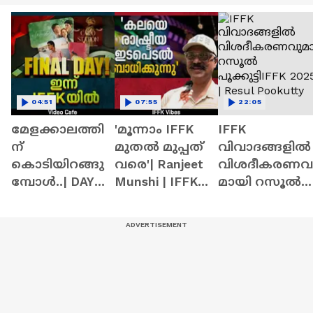
04:51
07:55
22:05
മേളക്കാലത്തി
'മൂന്നാം IFFK
IFFK
ന്
മുതൽ മുപ്പത്
വിവാദങ്ങളിൽ
കൊടിയിറങ്ങു
വരെ'| Ranjeet
വിശദീകരണവ
മ്പോൾ..| DAY
Munshi | IFFK
മായി റസൂൽ
08| IFFK 2025
2025
പൂക്കുട്ടിIFFK
2025 | Resul
Pookutty