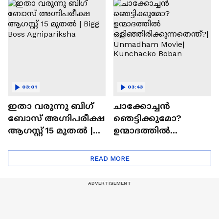
ചെയ്യാനുള്ള
രാമായണ ട്രെയിലർ
ആത്മവിശ്വാസമുണ്ടാ
എത്തി | Ramayana
യിരുന്നില്ല'
Movie
03:01
03:43
ഇതാ വരുന്നു ബിഗ്
ചാക്കോച്ചന്‍
ബോസ് അഗ്നിപരീക്ഷ
ഞെട്ടിക്കുമോ?
ആഗസ്റ്റ് 15 മുതൽ |
ഉന്മാദത്തിൽ
Bigg Boss Agnipariksha
ഒളിഞ്ഞിരിക്കുന്നതെ
ന്ത്?| Unmadham
READ MORE
Movie| Kunchacko
Boban