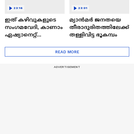
23:16
23:01
ഇത് കഴിവുകളുടെ
മ്യാൻമർ ജനതയെ
സംഗമവേദി, കാണാം
തീരാദുരിതത്തിലേക്ക്
ഏഷ്യാനെറ്റ്
തള്ളിവിട്ട ഭൂകമ്പം
ഷൈനിങ് സ്റ്റാർസ്
സീസൺ 2
READ MORE