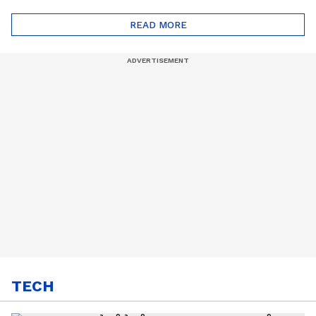
ദോഷങ്ങളും ഉണ്ട് |
ഖത്തറിലേയ്ക്ക്| Shell
Automatic Car
Eco Marathon 2025
READ MORE
TECH