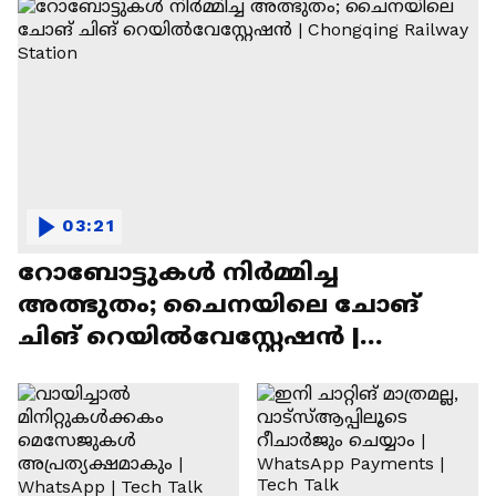
03:21
റോബോട്ടുകൾ നിർമ്മിച്ച
അത്ഭുതം; ചൈനയിലെ ചോങ്
ചിങ് റെയിൽവേസ്റ്റേഷൻ |
Chongqing Railway Station