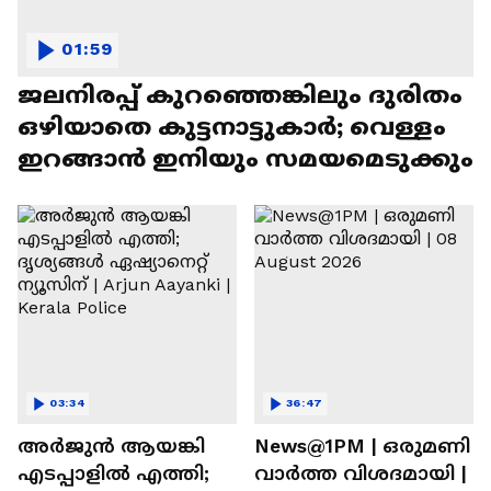
01:59
ജലനിരപ്പ് കുറഞ്ഞെങ്കിലും ദുരിതം
ഒഴിയാതെ കുട്ടനാട്ടുകാര്‍; വെള്ളം
ഇറങ്ങാൻ ഇനിയും സമയമെടുക്കും
03:34
36:47
അർജുൻ ആയങ്കി
News@1PM | ഒരുമണി
എടപ്പാളിൽ എത്തി;
വാർത്ത വിശദമായി |