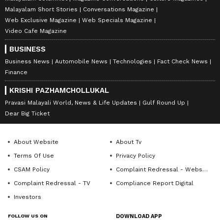
Malayalam Short Stories
Conversations Magazine
Web Exclusive Magazine
Web Specials Magazine
Video Cafe Magazine
BUSINESS
Business News
Automobile News
Technologies
Fact Check News
Finance
KRISHI PAZHAMCHOLLUKAL
Pravasi Malayali World, News & Life Updates
Gulf Round Up
Dear Big Ticket
About Website
About Tv
Terms Of Use
Privacy Policy
CSAM Policy
Complaint Redressal - Website
Complaint Redressal - TV
Compliance Report Digital
Investors
FOLLOW US ON
DOWNLOAD APP