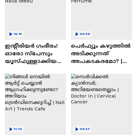
15:41
03:06
ഇന്റീരിയർ ഗംഭീരം!
പെർഫ്യൂം കഴുത്തിൽ
ഓരോ സ്‌പേസും
അടിക്കുന്നത്
യൂസ്ഫുള്ളാക്കിയ
അപകടകരമോ? |
വീട് | Nalla Veedu
Perfume
11:10
09:37