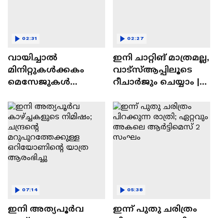
02:31
02:27
വായിച്ചാൽ
ഇനി ചാറ്റിങ് മാത്രമല്ല,
മിനിറ്റുകൾക്കകം
വാട്‌സ്‌ആപ്പിലൂടെ
മെസേജുകള്‍
റീചാർജും ചെയ്യാം |
അപ്രത്യക്ഷമാകും |
WhatsApp Payments |
WhatsApp | Tech Talk
Tech Talk
07:14
05:38
ഇനി അത്യപൂര്‍വ
ഇന്ന് പുതു ചരിത്രം