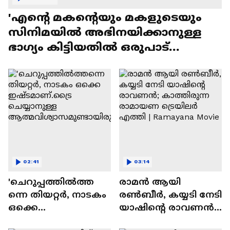
'എന്റെ മകന്റെയും മകളുടെയും
സിനിമയിൽ അഭിനയിക്കാനുള്ള
ഭാഗ്യം കിട്ടിയതിൽ ഒരുപാട്
സന്തോഷം'
02:41
03:14
'ചെറുപ്പത്തിൽത്ത
രാമന്‍ ആയി
ന്നെ തിയറ്റർ, നാടകം
രൺബീർ, കയ്യടി നേടി
ഒക്കെ
യാഷിന്റെ രാവണൻ;
ഇഷ്ടമാണ്.ട്രൈ
കാത്തിരുന്ന