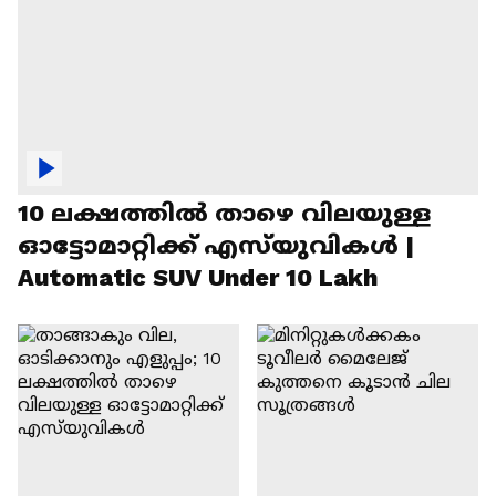
10 ലക്ഷത്തിൽ താഴെ വിലയുള്ള
ഓട്ടോമാറ്റിക്ക് എസ്‍യുവികൾ |
Automatic SUV Under 10 Lakh