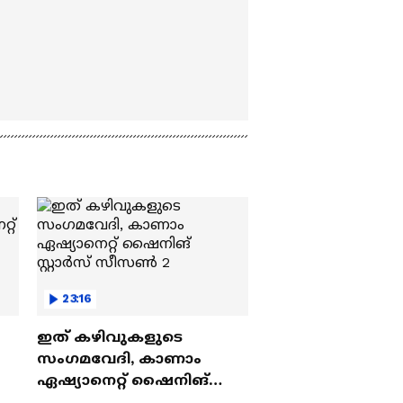
23:16
ഇത് കഴിവുകളുടെ
സംഗമവേദി, കാണാം
ഏഷ്യാനെറ്റ് ഷൈനിങ്
സ്റ്റാർസ് സീസൺ 2