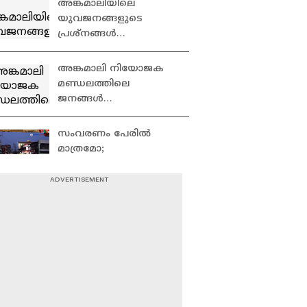
അങ്കമാലിയിലെ
യുവജനങ്ങളുടെ
പ്രശ്നങ്ങൾ
എന്തൊക്കെ? |
Angamaly
അങ്കമാലി നിയോജക
മണ്ഡലത്തിലെ
ജനങ്ങൾ
അഭിമുഖീകരിക്കുന്ന
വിഷയങ്ങൾ
സംവരണം പേരിൽ
എന്തെല്ലാം? | Angamaly
മാത്രമോ;
വികസനത്തിൽ
മുൻഗണനയുണ്ടോ ? |
ചേലക്കരക്കാർ
പിറവം നിയോജക
പറയുന്നു | Chelakkara
മണ്ഡലം ഇനിയും
എന്തെല്ലാം പ്രശ്നങ്ങളെ
അഭിമുഖീകരിക്കുന്നുണ്ട്
? | Piravam
പിറവം നിയോജക
മണ്ഡലത്തിലെ
ജനങ്ങൾ