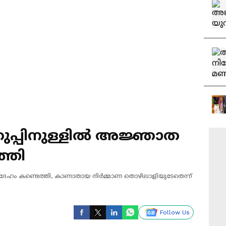
ുപ്പിനുള്ളില്‍ അജ്ഞാത
്തി
തദേഹം കണ്ടെത്തി, കാണാതായ നിര്‍മ്മാണ തൊഴിലാളിയുടേതെന്ന്
Follow Us