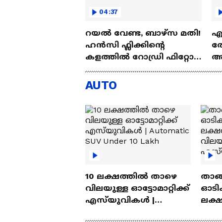
04:37
റയല്‍ വേണ്ട, ബാഴ്‌സ മതി!
എല
ഹൻസി ഫ്ലിക്കിന്റെ
രോ
കളത്തില്‍ റോഡ്രി ഫിറ്റോ?
അഗ
| Rodri | Barcelona
അ
Aj
AUTO
10 ലക്ഷത്തിൽ താഴെ
താങ്
വിലയുള്ള ഓട്ടോമാറ്റിക്ക്
ഓടിക
എസ്‍യുവികൾ |
ലക്
Automatic SUV Under 10
വിലയ