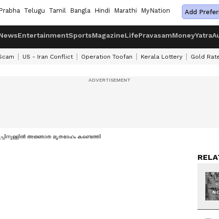
Prabha
Telugu
Tamil
Bangla
Hindi
Marathi
MyNation
Add Prefer
News
Entertainment
Sports
Magazine
Life
Pravasam
Money
Yatra
A
 Scam
US - Iran Conflict
Operation Toofan
Kerala Lottery
Gold Rat
പ്പിനുള്ളില്‍ അജ്ഞാത മൃതദേഹം കണ്ടെത്തി
RELA
NO