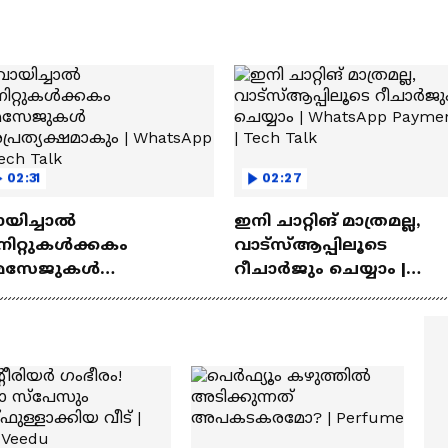
‍യുവികൾ
02:31
02:27
ായിച്ചാൽ
ഇനി ചാറ്റിങ് മാത്രമല്ല,
നിറ്റുകൾക്കകം
വാട്‌സ്‌ആപ്പിലൂടെ
െസേജുകള്‍
റീചാർജും ചെയ്യാം |
്രത്യക്ഷമാകും |
WhatsApp Payments | Te
atsApp | Tech Talk
Talk