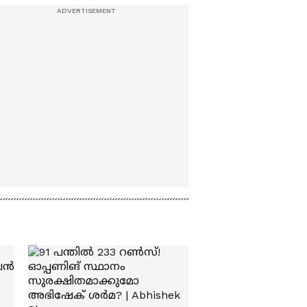
പ്രചാരണത്തിരക്കുകളി
ൽ ടി എൻ സുരേഷ് | TN
Suresh | Kovalam