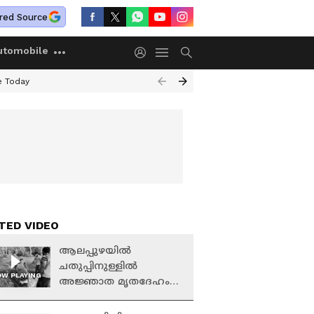
red Source
utomobile
e Today
TED VIDEO
ആലപ്പുഴയില്‍
ചതുപ്പിനുള്ളില്‍
W PLAYING
അജ്ഞാത മൃതദേഹം
കണ്ടെത്തി