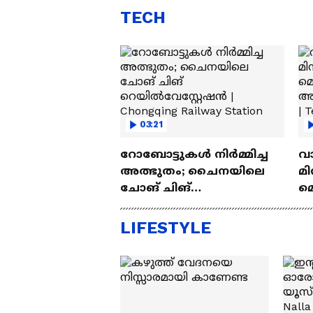
Lakh
എസ്
TECH
03:21
റോബോട്ടുകൾ നിർമ്മിച്ച
വ
അത്ഭുതം; ചൈനയിലെ
മി
ചോങ് ചിങ്
മ
റെയിൽവേസ്റ്റേഷൻ |
അപ
Chongqing Railway Station
Wh
LIFESTYLE