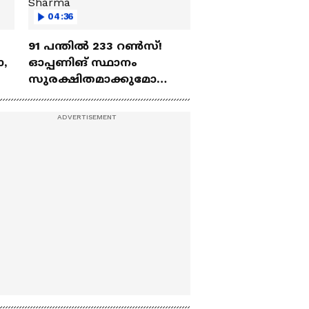
04:36
91 പന്തില്‍ 233 റണ്‍സ്!
ോ,
ഓപ്പണിങ് സ്ഥാനം
സുരക്ഷിതമാക്കുമോ
അഭിഷേക് ശർമ? |
Abhishek Sharma