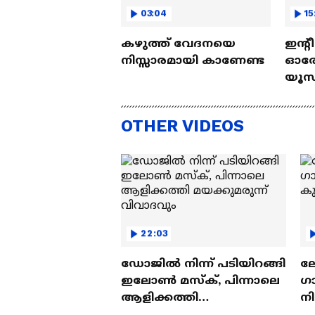
03:04
15
കഴുത്ത് വേദനയെ
ഇന്റ
നിസ്സാരമായി കാണേണ്ട
ഓരോ
യൂസ്
Nall
OTHER VIDEOS
22:03
ഡോജിൽ നിന്ന് പടിയിറങ്ങി
ല
ഇലോൺ മസ്ക്, പിന്നാലെ
ഗ
ആളിക്കത്തി
ന
മയക്കുമരുന്ന് വിവാദവും
ക