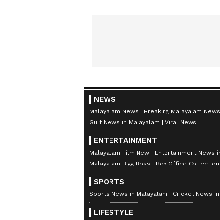
NEWS
Malayalam News
Breaking Malayalam News
Gulf News in Malayalam
Viral News
ENTERTAINMENT
Malayalam Film New
Entertainment News i
Malayalam Bigg Boss
Box Office Collectio
SPORTS
Sports News in Malayalam
Cricket News i
LIFESTYLE