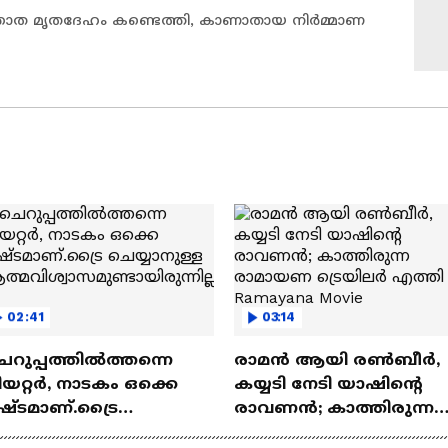
ജ്ഞാത മൃതദേഹം കണ്ടെത്തി, കാണാതായ നിര്‍മ്മാണ
02:41
03:14
െറുപ്പത്തിൽത്തന്നെ
രാമന്‍ ആയി രൺബീർ,
യറ്റർ, നാടകം ഒക്കെ
കയ്യടി നേടി യാഷിന്റെ
ഷ്ടമാണ്.ട്രൈ
രാവണൻ; കാത്തിരുന്ന
യ്യാനുള്ള
രാമായണ ട്രെയിലർ