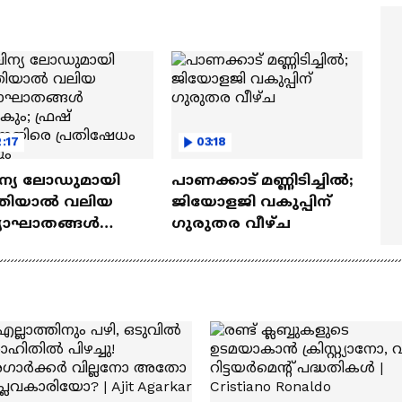
ത്മവിശ്വാസമുണ്ടായിരു
എത്തി | Ramayana Movie
ില്ല'
:17
03:18
ിന്യ ലോഡുമായി
പാണക്കാട് മണ്ണിടിച്ചിൽ;
തിയാല്‍ വലിയ
ജിയോളജി വകുപ്പിന്
്യാഘാതങ്ങള്‍
ഗുരുതര വീഴ്ച
ാകും; ഫ്രഷ്
ിനെതിരെ
തിഷേധം തുടരും