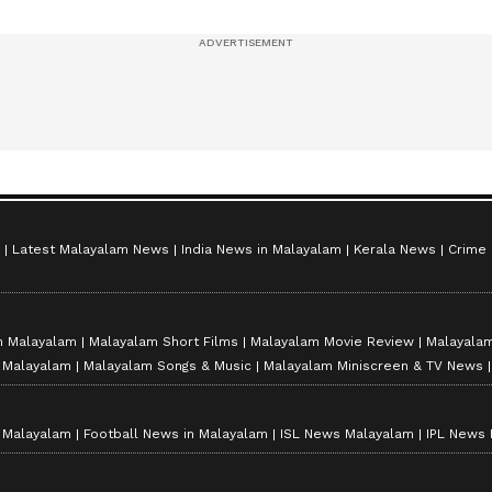
സീസൺ 2
Latest Malayalam News
India News in Malayalam
Kerala News
Crime
n Malayalam
Malayalam Short Films
Malayalam Movie Review
Malayalam
n Malayalam
Malayalam Songs & Music
Malayalam Miniscreen & TV News
n Malayalam
Football News in Malayalam
ISL News Malayalam
IPL News