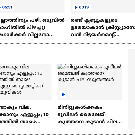
05:51
03:19
്ലാത്തിനും പഴി, ഒടുവില്‍
രണ്ട്‌ ക്ലബ്ബുകളുടെ
ഹിതില്‍ പിഴച്ചു!
ഉടമയാകാന്‍ ക്രിസ്റ്റ്യാന
ാര്‍ക്കർ വില്ലനോ
വന്‍ റിട്ടയര്‍മെന്റ്‌
തോ വിപ്ലവകാരിയോ? |
പദ്ധതികള്‍ | Cristiano
it Agarkar
Ronaldo
ങാകും വില,
മിനിറ്റുകൾക്കകം
്കാനും എളുപ്പം; 10
ടൂവീലർ മൈലേജ്
ഷത്തിൽ താഴെ
കുത്തനെ കൂടാൻ ചില
ുള്ള ഓട്ടോമാറ്റിക്ക്
സൂത്രങ്ങൾ