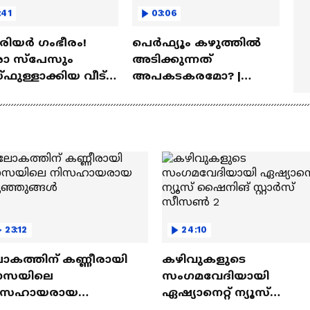
:41
03:06
ീരിയർ ഗംഭീരം!
പെർഫ്യൂം കഴുത്തിൽ
 സ്‌പേസും
അടിക്കുന്നത്
ഫുള്ളാക്കിയ വീട് |
അപകടകരമോ? |
a Veedu
Perfume
23:12
24:10
ോകത്തിന് കണ്ണീരായി
കഴിവുകളുടെ
ാസയിലെ
സംഗമവേദിയായി
ിസഹായരായ
ഏഷ്യാനെറ്റ് ന്യൂസ്
ുഞ്ഞുങ്ങൾ
ഷൈനിങ് സ്റ്റാർസ്