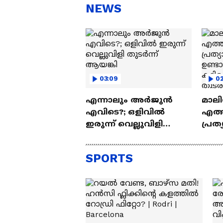
സന്തോഷം'
ആ
NEWS
ന്ന
03:09
02
എന്നാലും അർജുൻ
മാല
എവിടെ?; ഒളിവിൽ
എത്
ഇരുന്ന് വെല്ലുവിളി
പ്രത
തുടർന്ന് ആയങ്കി
ഉണ്ട
കട്ട
SPORTS
പ്ര