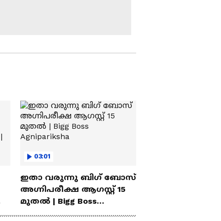
അഭിമുഖീകരിക്കുന്ന
വിഷയങ്ങൾ
കുന്നത്തുനാട്
എന്തെല്ലാം? | Piravam
നിയോജക മണ്ഡലം
നേരിടുന്ന പ്രശ്‍നങ്ങൾ
എന്തൊക്കെ? |
Kunnathunad | Assembly
പത്തനാപുരം
Election 2026
നിയോജകമണ്ഡലത്തി
ലെ യുവാക്കൾ
അഭിമുഖീകരിക്കുന്ന
വിഷയങ്ങൾ എന്തെല്ലാം
കയ്പമംഗലത്ത്
?
തെരഞ്ഞെടുപ്പ്
പ്രചാരണത്തിരക്കുകളി
ൽ അതുല്യ ഘോഷ് |
Athulya Ghosh |
പീരുമേട്ടിൽ എൻഡിഎ
03:01
Kaipamangalam
സ്ഥാനാർഥി വി രതീഷ്
ഇതാ വരുന്നു ബിഗ് ബോസ്
തെരഞ്ഞെടുപ്പ്
പ്രചാരണ
അഗ്നിപരീക്ഷ ആഗസ്റ്റ് 15
തിരക്കുകളിൽ | V
മുതൽ | Bigg Boss
കോവളത്ത്
Ratheesh | Peerumade
Agnipariksha
തെരഞ്ഞെടുപ്പ്