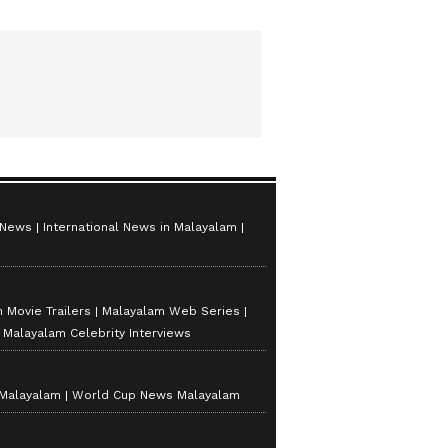
 News
International News in Malayalam
 Movie Trailers
Malayalam Web Series
Malayalam Celebrity Interviews
 Malayalam
World Cup News Malayalam