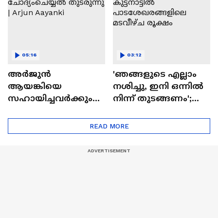
05:16
03:12
അർജുൻ
'ഞങ്ങളുടെ എല്ലാം
ആയങ്കിയെ
നശിച്ചു, ഇനി ഒന്നിൽ
സഹായിച്ചവർക്കും
നിന്ന് തുടങ്ങണം';
പൂട്ടുവീഴുമെന്ന്
കുട്ടനാട്ടിൽ
പൊലീസ്;
പാടശേഖരങ്ങളിലെ
READ MORE
ചോദ്യംചെയ്യൽ
മടവീഴ്‌ച രൂക്ഷം
തുടരുന്നു | Arjun
Aayanki