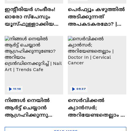
ഇന്റീരിയർ ഗംഭീരം!
പെർഫ്യൂം കഴുത്തിൽ
ഓരോ സ്‌പേസും
അടിക്കുന്നത്
യൂസ്ഫുള്ളാക്കിയ
അപകടകരമോ? |
വീട് | Nalla Veedu
Perfume
11:10
09:37
നിങ്ങൾ നെയിൽ
സെർവിക്കൽ
ആർട്ട് ചെയ്യാൻ
ക്യാൻസർ;
ആഗ്രഹിക്കുന്നുണ്ടോ
അറിയേണ്ടതെല്ലാം |
? അറിയാം
Doctor In | Cervical
ട്രെൻഡിനെക്കുറിച്ച് |
Cancer