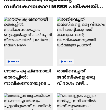
സര്‍വകലാശാല MBBS പരീക്ഷയിൽ
ഗുരുതര വീഴ്ച
04:25
02:47
ഗൗതം കൃഷ്ണനായി
രാജിവെച്ചത്
തെരച്ചിൽ;
ജൻസികളെ ഒരു
നാവികസേനയുടെ
വിഭാഗം വഴി
ഐഎൻഎസ്
തെറ്റിക്കുന്നത്
കൽപ്പേനി
കണ്ടുകൊണ്ട്;
നീണ്ടകരയിൽ |
വിശദീകരണവുമായി
Kollam | Indian Navy
ധര്‍മ്മേന്ദ്ര പ്രധാൻ