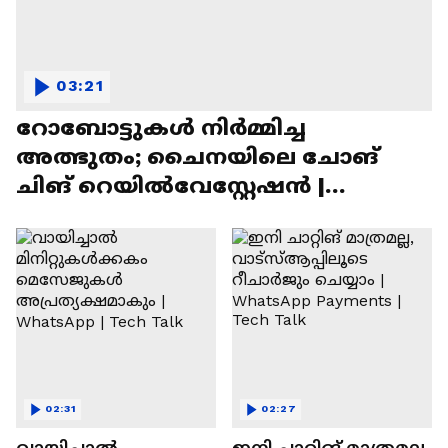
03:21
റോബോട്ടുകൾ നിർമ്മിച്ച
അത്ഭുതം; ചൈനയിലെ ചോങ്
ചിങ് റെയിൽവേസ്റ്റേഷൻ |
Chongqing Railway Station
02:31
02:27
വായിച്ചാൽ
ഇനി ചാറ്റിങ് മാത്രമല്ല,