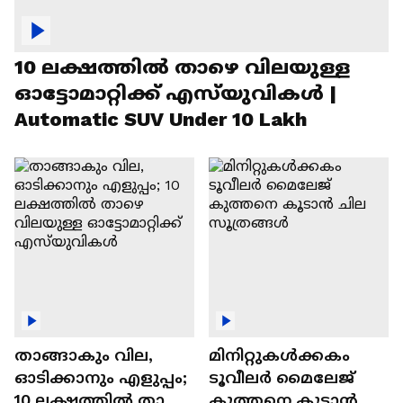
10 ലക്ഷത്തിൽ താഴെ വിലയുള്ള
ഓട്ടോമാറ്റിക്ക് എസ്‍യുവികൾ |
Automatic SUV Under 10 Lakh
താങ്ങാകും വില,
മിനിറ്റുകൾക്കകം
ഓടിക്കാനും എളുപ്പം;
ടൂവീലർ മൈലേജ്
10 ലക്ഷത്തിൽ താഴെ
കുത്തനെ കൂടാൻ