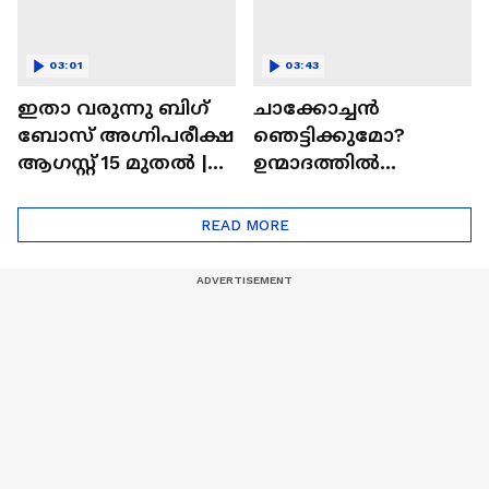
03:01
03:43
ഇതാ വരുന്നു ബിഗ്
ചാക്കോച്ചന്‍
ബോസ് അഗ്നിപരീക്ഷ
ഞെട്ടിക്കുമോ?
ആഗസ്റ്റ് 15 മുതൽ |
ഉന്മാദത്തിൽ
Bigg Boss Agnipariksha
ഒളിഞ്ഞിരിക്കുന്നതെ
ന്ത്?| Unmadham
READ MORE
Movie| Kunchacko
Boban