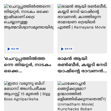
സന്തോഷം'
02:41
03:14
'ചെറുപ്പത്തിൽത്ത
രാമന്‍ ആയി
ന്നെ തിയറ്റർ, നാടകം
രൺബീർ, കയ്യടി നേടി
ഒക്കെ
യാഷിന്റെ രാവണൻ;
ഇഷ്ടമാണ്.ട്രൈ
കാത്തിരുന്ന
ചെയ്യാനുള്ള
രാമായണ ട്രെയിലർ
ആത്മവിശ്വാസമുണ്ടാ
എത്തി | Ramayana
യിരുന്നില്ല'
Movie