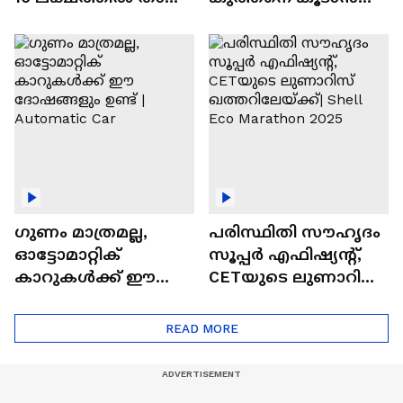
വിലയുള്ള
ചില സൂത്രങ്ങൾ
ഓട്ടോമാറ്റിക്ക്
എസ്‍യുവികൾ
ഗുണം മാത്രമല്ല,
പരിസ്ഥിതി സൗഹൃദം
ഓട്ടോമാറ്റിക്
സൂപ്പർ എഫിഷ്യന്റ്,
കാറുകൾക്ക് ഈ
CETയുടെ ലുണാറിസ്
ദോഷങ്ങളും ഉണ്ട് |
ഖത്തറിലേയ്ക്ക്| Shell
Automatic Car
Eco Marathon 2025
READ MORE