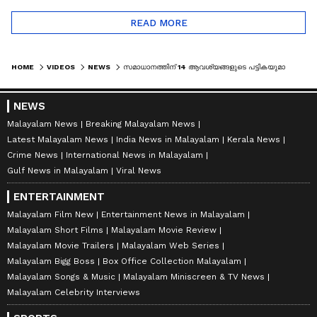
READ MORE
HOME
VIDEOS
NEWS
സമാധാനത്തിന് 14 ആവശ്യങ്ങളുടെ പട്ടികയുമായി ഇറാന്‍; അമേരിക്ക പട്ടിക അംഗീകരിക്കുമോ ? | AMERICA | IRAN
NEWS
Malayalam News
Breaking Malayalam News
Latest Malayalam News
India News in Malayalam
Kerala News
Crime News
International News in Malayalam
Gulf News in Malayalam
Viral News
ENTERTAINMENT
Malayalam Film New
Entertainment News in Malayalam
Malayalam Short Films
Malayalam Movie Review
Malayalam Movie Trailers
Malayalam Web Series
Malayalam Bigg Boss
Box Office Collection Malayalam
Malayalam Songs & Music
Malayalam Miniscreen & TV News
Malayalam Celebrity Interviews