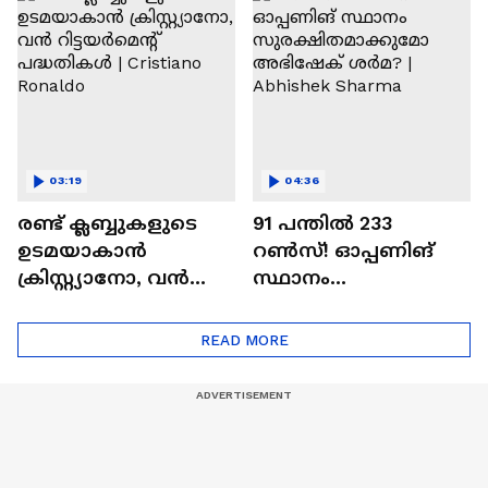
Ajit Agarkar
03:19
04:36
രണ്ട്‌ ക്ലബ്ബുകളുടെ
91 പന്തില്‍ 233
ഉടമയാകാന്‍
റണ്‍സ്! ഓപ്പണിങ്
ക്രിസ്റ്റ്യാനോ, വന്‍
സ്ഥാനം
റിട്ടയര്‍മെന്റ്‌
സുരക്ഷിതമാക്കുമോ
പദ്ധതികള്‍ | Cristiano
അഭിഷേക് ശർമ? |
READ MORE
Ronaldo
Abhishek Sharma