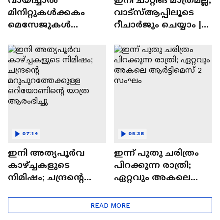
മിനിറ്റുകൾക്കകം
വാട്‌സ്‌ആപ്പിലൂടെ
മെസേജുകള്‍
റീചാർജും ചെയ്യാം |
അപ്രത്യക്ഷമാകും |
WhatsApp Payments |
WhatsApp | Tech Talk
Tech Talk
07:14
05:38
ഇനി അത്യപൂര്‍വ
ഇന്ന് പുതു ചരിത്രം
കാഴ്ച്ചകളുടെ
പിറക്കുന്ന രാത്രി;
നിമിഷം; ചന്ദ്രന്റെ
ഏറ്റവും അകലെ
മറുപുറത്തേക്കുള്ള
ആര്‍ട്ടിമെസ് 2 സംഘം
ഒറിയോണിന്റെ യാത്ര
READ MORE
ആരംഭിച്ചു