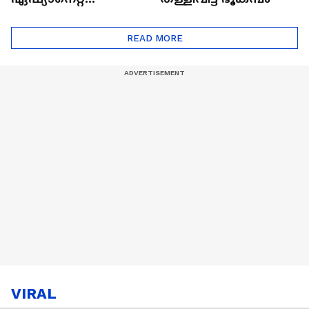
ഷൈനിങ് സ്റ്റാർസ്
സീസൺ 2
READ MORE
VIRAL