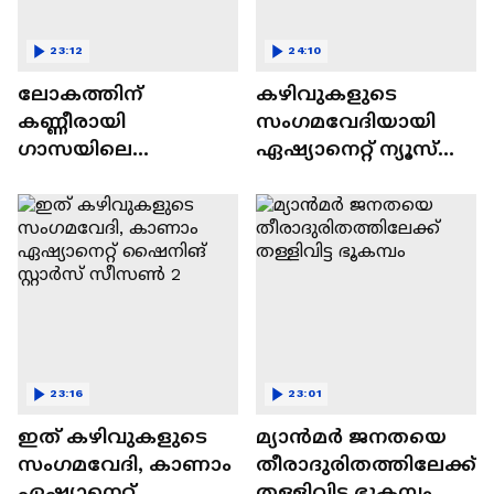
23:12
24:10
ലോകത്തിന്
കഴിവുകളുടെ
കണ്ണീരായി
സംഗമവേദിയായി
ഗാസയിലെ
ഏഷ്യാനെറ്റ് ന്യൂസ്
നിസഹായരായ
ഷൈനിങ് സ്റ്റാർസ്
കുഞ്ഞുങ്ങൾ
സീസൺ 2
23:16
23:01
ഇത് കഴിവുകളുടെ
മ്യാൻമർ ജനതയെ
സംഗമവേദി, കാണാം
തീരാദുരിതത്തിലേക്ക്
ഏഷ്യാനെറ്റ്
തള്ളിവിട്ട ഭൂകമ്പം