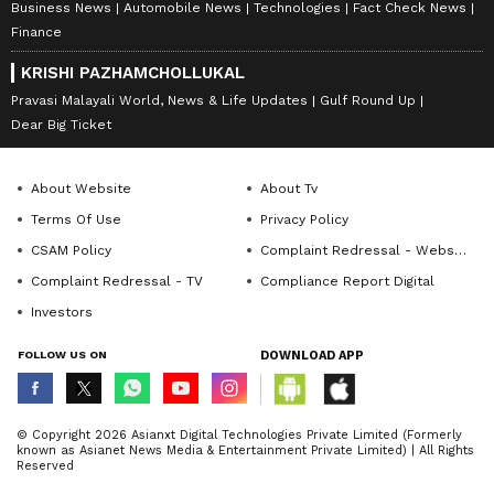
Business News
Automobile News
Technologies
Fact Check News
Finance
KRISHI PAZHAMCHOLLUKAL
Pravasi Malayali World, News & Life Updates
Gulf Round Up
Dear Big Ticket
About Website
About Tv
Terms Of Use
Privacy Policy
CSAM Policy
Complaint Redressal - Website
Complaint Redressal - TV
Compliance Report Digital
Investors
FOLLOW US ON
DOWNLOAD APP
© Copyright 2026 Asianxt Digital Technologies Private Limited (Formerly
known as Asianet News Media & Entertainment Private Limited) | All Rights
Reserved