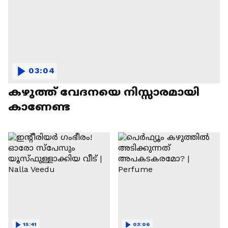
03:04
കഴുത്ത് വേദനയെ നിസ്സാരമായി
കാണേണ്ട
15:41
03:06