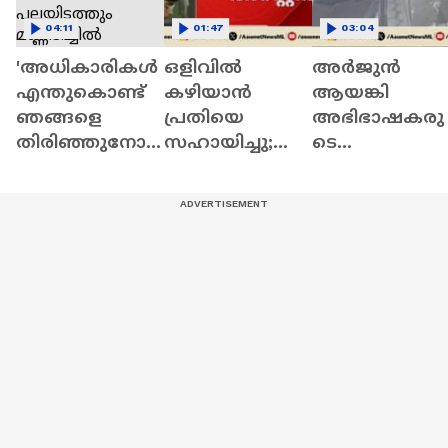
04:11
01:47
03:04
'അധികാരികൾ
ഒളിവില്‍
അർജുൻ
എന്തുകൊണ്ട്
കഴിയാന്‍
ആയങ്കി
ഞങ്ങളെ
പ്രതിയെ
അഭിഭാഷകരു
തിരിഞ്ഞുനോ
സഹായിച്ചു;അ
ടെ
ക്കുന്നില്ല?';
ര്‍ജുന്‍
ഫ്ലാറ്റിലേക്കെ
അടിമാലിയിൽ
ആയങ്കിയുടെ
ത്തുന്ന
പലയിടത്തും
ഇളയ
സിസിടിവി
മണ്ണിടിച്ചിൽ
സഹോദരന്‍
ദൃശ്യങ്ങൾ
അജയ്
പുറത്ത്
ആയങ്കി
പിടിയില്‍