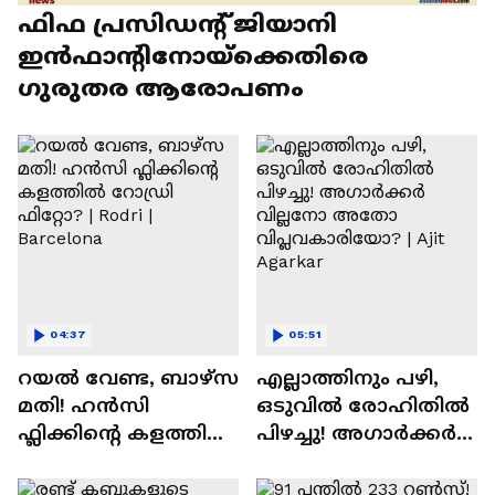
ഫിഫ പ്രസിഡന്റ് ജിയാനി
ഇൻഫാന്റിനോയ്‌ക്കെതിരെ
ഗുരുതര ആരോപണം
04:37
05:51
റയല്‍ വേണ്ട, ബാഴ്‌സ
എല്ലാത്തിനും പഴി,
മതി! ഹൻസി
ഒടുവില്‍ രോഹിതില്‍
ഫ്ലിക്കിന്റെ കളത്തില്‍
പിഴച്ചു! അഗാര്‍ക്കർ
റോഡ്രി ഫിറ്റോ? |
വില്ലനോ അതോ
Rodri | Barcelona
വിപ്ലവകാരിയോ? |