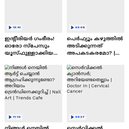
15:41
03:06
ഇന്റീരിയർ ഗംഭീരം!
പെർഫ്യൂം കഴുത്തിൽ
ഓരോ സ്‌പേസും
അടിക്കുന്നത്
യൂസ്ഫുള്ളാക്കിയ
അപകടകരമോ? |
വീട് | Nalla Veedu
Perfume
11:10
09:37
നിങ്ങൾ നെയിൽ
സെർവിക്കൽ