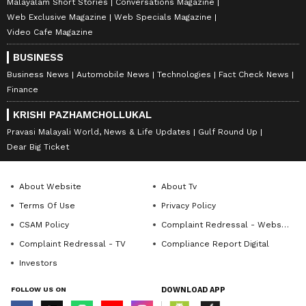
Malayalam Short Stories
Conversations Magazine
Web Exclusive Magazine
Web Specials Magazine
Video Cafe Magazine
BUSINESS
Business News
Automobile News
Technologies
Fact Check News
Finance
KRISHI PAZHAMCHOLLUKAL
Pravasi Malayali World, News & Life Updates
Gulf Round Up
Dear Big Ticket
About Website
About Tv
Terms Of Use
Privacy Policy
CSAM Policy
Complaint Redressal - Website
Complaint Redressal - TV
Compliance Report Digital
Investors
FOLLOW US ON
DOWNLOAD APP