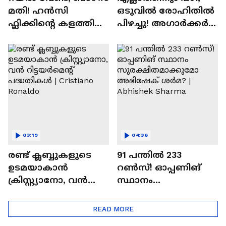
മതി! ഹൻസി
ഒടുവില്‍ രോഹിതില്‍
ഫ്ലിക്കിന്റെ കളത്തില്‍
പിഴച്ചു! അഗാര്‍ക്കർ
റോഡ്രി ഫിറ്റോ? |
വില്ലനോ അതോ
Rodri | Barcelona
വിപ്ലവകാരിയോ? |
Ajit Agarkar
03:19
04:36
രണ്ട്‌ ക്ലബ്ബുകളുടെ
91 പന്തില്‍ 233
ഉടമയാകാന്‍
റണ്‍സ്! ഓപ്പണിങ്
ക്രിസ്റ്റ്യാനോ, വന്‍
സ്ഥാനം
റിട്ടയര്‍മെന്റ്‌
സുരക്ഷിതമാക്കുമോ
പദ്ധതികള്‍ | Cristiano
അഭിഷേക് ശർമ? |
READ MORE
Ronaldo
Abhishek Sharma