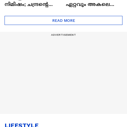
നിമിഷം; ചന്ദ്രന്റെ
ഏറ്റവും അകലെ
മറുപുറത്തേക്കുള്ള
ആര്‍ട്ടിമെസ് 2 സംഘം
ഒറിയോണിന്റെ യാത്ര
READ MORE
ആരംഭിച്ചു
LIFESTYLE