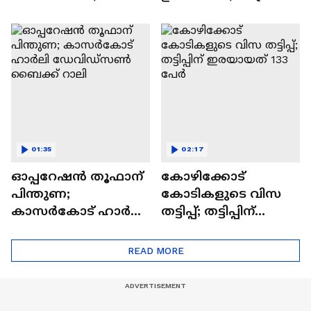
ദുബായ് അൽ
നിർദേശം നൽകി
കുദ്രയിലെ പാലം
യുഎഇ
തുറന്നു
01:35
02:17
ഓപ്പറേഷൻ തൂഫാന്
കോഴിക്കോട്
പിന്തുണ;
കോടികളുടെ വിസ
കാസർകോട് ഹാർലി
തട്ടിപ്പ്; തട്ടിപ്പിന്
ഡേവിഡ്സൺ
ഇരയായത് 133 പേർ
ബൈക്ക് റാലി
READ MORE