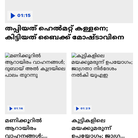
01:15
തപ്പിയത് ഹെൽമറ്റ് കള്ളനെ;
കിട്ടിയത് ബൈക്ക് മോഷ്ടാവിനെ
01:16
01:29
മണിക്കൂറിൽ
കുട്ടികളിലെ
ആറായിരം
മയക്കുമരുന്ന്
വാഹനങ്ങൾ;
ഉപയോ​ഗം; ജാ​ഗ്രതാ