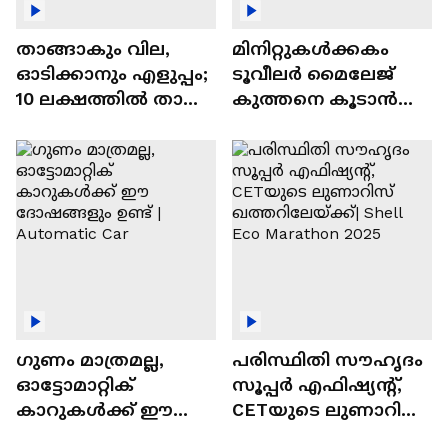
താങ്ങാകും വില,
മിനിറ്റുകൾക്കകം
ഓടിക്കാനും എളുപ്പം;
ടൂവീലർ മൈലേജ്
10 ലക്ഷത്തിൽ താഴെ
കുത്തനെ കൂടാൻ
വിലയുള്ള
ചില സൂത്രങ്ങൾ
ഓട്ടോമാറ്റിക്ക്
എസ്‍യുവികൾ
ഗുണം മാത്രമല്ല,
പരിസ്ഥിതി സൗഹൃദം
ഓട്ടോമാറ്റിക്
സൂപ്പർ എഫിഷ്യന്റ്,
കാറുകൾക്ക് ഈ
CETയുടെ ലുണാറിസ്
ദോഷങ്ങളും ഉണ്ട് |
ഖത്തറിലേയ്ക്ക്| Shell