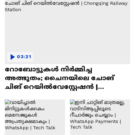
03:21
റോബോട്ടുകൾ നിർമ്മിച്ച
അത്ഭുതം; ചൈനയിലെ ചോങ്
ചിങ് റെയിൽവേസ്റ്റേഷൻ |
Chongqing Railway Station