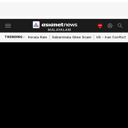
MALAYALAM
TRENDING :
Kerala Rain
Sabarimala Ghee Scam
US - Iran Conflict