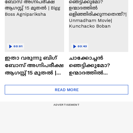
ആത്മവിശ്വാസമുണ്ടാ
എത്തി | Ramayana
യിരുന്നില്ല'
Movie
03:01
03:43
ഇതാ വരുന്നു ബിഗ്
ചാക്കോച്ചന്‍
ബോസ് അഗ്നിപരീക്ഷ
ഞെട്ടിക്കുമോ?
ആഗസ്റ്റ് 15 മുതൽ |
ഉന്മാദത്തിൽ
Bigg Boss Agnipariksha
ഒളിഞ്ഞിരിക്കുന്നതെ
ന്ത്?| Unmadham
READ MORE
Movie| Kunchacko
Boban