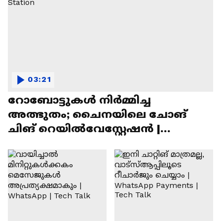
03:21
റോബോട്ടുകൾ നിർമ്മിച്ച
അത്ഭുതം; ചൈനയിലെ ചോങ്
ചിങ് റെയിൽവേസ്റ്റേഷൻ |
Chongqing Railway Station