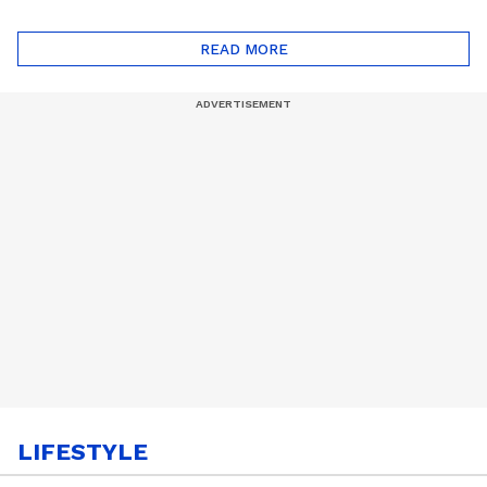
മറുപുറത്തേക്കുള്ള
ആര്‍ട്ടിമെസ് 2 സംഘം
ഒറിയോണിന്റെ യാത്ര
READ MORE
ആരംഭിച്ചു
LIFESTYLE