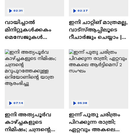
02:31
02:27
വായിച്ചാൽ
ഇനി ചാറ്റിങ് മാത്രമല്ല,
മിനിറ്റുകൾക്കകം
വാട്‌സ്‌ആപ്പിലൂടെ
മെസേജുകള്‍
റീചാർജും ചെയ്യാം |
അപ്രത്യക്ഷമാകും |
WhatsApp Payments |
WhatsApp | Tech Talk
Tech Talk
07:14
05:38
ഇനി അത്യപൂര്‍വ
ഇന്ന് പുതു ചരിത്രം
കാഴ്ച്ചകളുടെ
പിറക്കുന്ന രാത്രി;
നിമിഷം; ചന്ദ്രന്റെ
ഏറ്റവും അകലെ