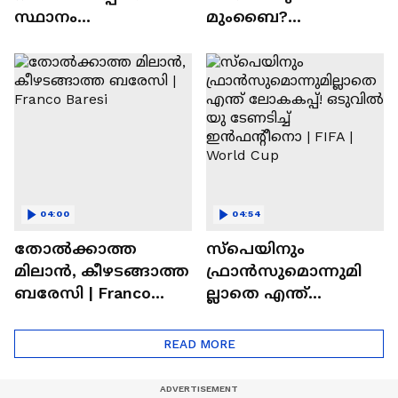
സ്ഥാനം
മുംബൈ?
സുരക്ഷിതമാക്കുമോ
ചെന്നൈയിലേക്കുള്ള
അഭിഷേക് ശർമ? |
ട്രേഡ് എളുപ്പമല്ല |
Abhishek Sharma
Hardik Pandya | CSK |
MI
04:00
04:54
തോല്‍ക്കാത്ത
സ്പെയിനും
മിലാന്‍, കീഴടങ്ങാത്ത
ഫ്രാൻസുമൊന്നുമി
ബരേസി | Franco
ല്ലാതെ എന്ത്
Baresi
ലോകകപ്പ്! ഒടുവില്‍
യു ടേണടിച്ച്
READ MORE
ഇൻഫന്റീനൊ | FIFA |
World Cup