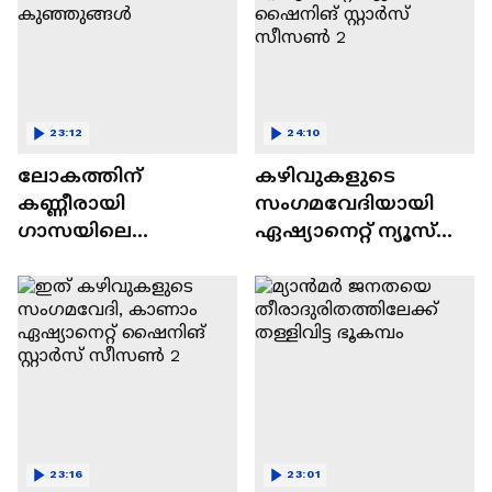
23:12
24:10
ലോകത്തിന്
കഴിവുകളുടെ
കണ്ണീരായി
സംഗമവേദിയായി
ഗാസയിലെ
ഏഷ്യാനെറ്റ് ന്യൂസ്
നിസഹായരായ
ഷൈനിങ് സ്റ്റാർസ്
കുഞ്ഞുങ്ങൾ
സീസൺ 2
23:16
23:01