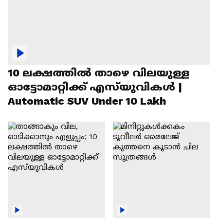
10 ലക്ഷത്തിൽ താഴെ വിലയുള്ള
ഓട്ടോമാറ്റിക്ക് എസ്‍യുവികൾ |
Automatic SUV Under 10 Lakh