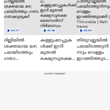
02:17
01:46
05:54
ദില്ലിയിൽ
കള്ളുഷാപ്പുക
തിരുവല്ലയിൽ
ശക്തമായ മഴ;
ൾക്ക് ഇനി
പലയിടത്തുനി
പലയിടത്തും ​
മുതൽ
ന്നും വെള്ളം
ഗതാ​
ഭക്ഷ്യസുരക്ഷ
ഇറങ്ങിത്തുട
ഗതക്കുരുക്ക്
ലൈസൻസ്
ങ്ങി | Thiruvalla
നിർബന്ധം
Rain Havoc