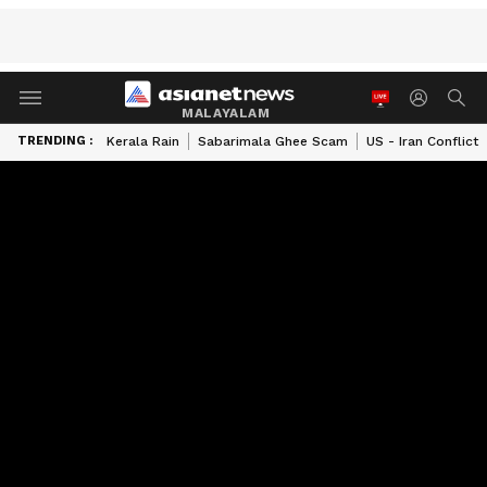
MALAYALAM
TRENDING :
Kerala Rain
Sabarimala Ghee Scam
US - Iran Conflict