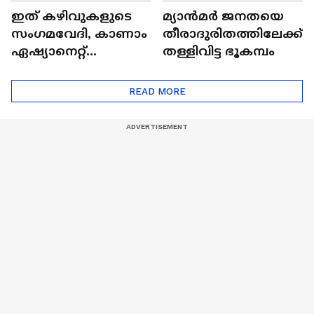
ഇത് കഴിവുകളുടെ
മ്യാൻമർ ജനതയെ
സംഗമവേദി, കാണാം
തീരാദുരിതത്തിലേക്ക്
ഏഷ്യാനെറ്റ്
തള്ളിവിട്ട ഭൂകമ്പം
ഷൈനിങ് സ്റ്റാർസ്
സീസൺ 2
READ MORE