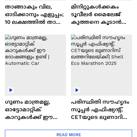
താങ്ങാകും വില,
മിനിറ്റുകൾക്കകം
ഓടിക്കാനും എളുപ്പം;
ടൂവീലർ മൈലേജ്
10 ലക്ഷത്തിൽ താഴെ
കുത്തനെ കൂടാൻ
വിലയുള്ള
ചില സൂത്രങ്ങൾ
ഓട്ടോമാറ്റിക്ക്
എസ്‍യുവികൾ
ഗുണം മാത്രമല്ല,
പരിസ്ഥിതി സൗഹൃദം
ഓട്ടോമാറ്റിക്
സൂപ്പർ എഫിഷ്യന്റ്,
കാറുകൾക്ക് ഈ
CETയുടെ ലുണാറിസ്
ദോഷങ്ങളും ഉണ്ട് |
ഖത്തറിലേയ്ക്ക്| Shell
Automatic Car
Eco Marathon 2025
READ MORE