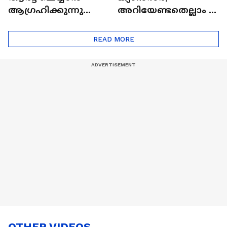
ആഗ്രഹിക്കുന്നുണ്ടോ
അറിയേണ്ടതെല്ലാം |
? അറിയാം
Doctor In | Cervical
ട്രെൻഡിനെക്കുറിച്ച് |
Cancer
READ MORE
Nail Art | Trends Cafe
OTHER VIDEOS