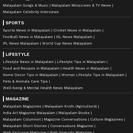
Malayalam Songs & Music
Malayalam Miniscreen & TV News
Malayalam Celebrity Interviews
SPORTS
Sports News in Malayalam
Cricket News in Malayalam
Football News in Malayalam
ISL News Malayalam
IPL News Malayalam
World Cup News Malayalam
LIFESTYLE
Lifestyle News in Malayalam
Lifestyle Tips in Malayalam
Food and Recipes in Malayalam
Health News in Malayalam
Home Decor Tips in Malayalam
Woman Lifestyle Tips in Malayalam
Pets & Animals Care Tips
Well-being & Mental Health News Malayalam
MAGAZINE
Malayalam Magazines
Malayalam Krishi (Agriculture)
India Art Magazine Malayalam
Malayalam Books
Malayalam Columnist
Magazine Conversations
Culture Magazines
Malayalam Short Stories
Conversations Magazine
Web Exclusive Magazine
Web Specials Magazine