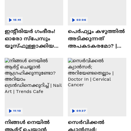
15:41
03:06
ഇന്റീരിയർ ഗംഭീരം!
പെർഫ്യൂം കഴുത്തിൽ
ഓരോ സ്‌പേസും
അടിക്കുന്നത്
യൂസ്ഫുള്ളാക്കിയ
അപകടകരമോ? |
വീട് | Nalla Veedu
Perfume
11:10
09:37
നിങ്ങൾ നെയിൽ
സെർവിക്കൽ
ആർട്ട് ചെയ്യാൻ
ക്യാൻസർ;