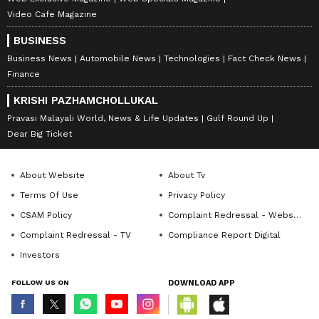
Video Cafe Magazine
BUSINESS
Business News
Automobile News
Technologies
Fact Check News
Finance
KRISHI PAZHAMCHOLLUKAL
Pravasi Malayali World, News & Life Updates
Gulf Round Up
Dear Big Ticket
About Website
About Tv
Terms Of Use
Privacy Policy
CSAM Policy
Complaint Redressal - Website
Complaint Redressal - TV
Compliance Report Digital
Investors
FOLLOW US ON
DOWNLOAD APP