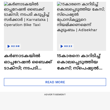
നിർബന്ധം
Thiruvalla | Rain Havoc
02:08
03:22
കർണാടകയിൽ
15കാരനെ കാറിടിച്ച്
ഓപ്പറേഷൻ ബൈക്ക്
കൊലപ്പെടുത്തിയ
ടാക്സി; നടപടി
കേസ്; സ്പെഷ്യൽ
കടുപ്പിച്ച് സർക്കാർ |
പ്രോസിക്യൂട്ടറെ
Karnataka | Operation
നിയമിക്കണമെന്ന്
READ MORE
Bike Taxi
കുടുംബം | Adisekhar