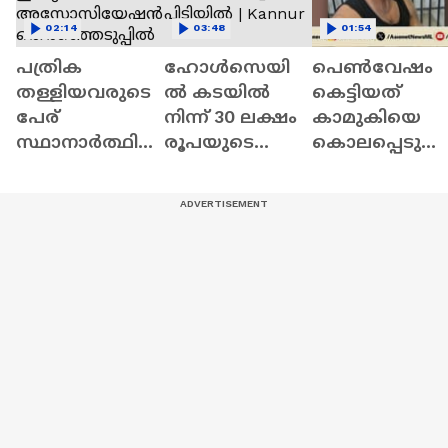
02:14
03:48
01:54
പത്രിക
ഹോൾസെയി
പെൺവേഷം
തള്ളിയവരുടെ
ൽ കടയിൽ
കെട്ടിയത്
പേര്
നിന്ന് 30 ലക്ഷം
കാമുകിയെ
സ്ഥാനാര്‍ത്ഥി
രൂപയുടെ
കൊലപ്പെടു
പട്ടികയിൽ;
സിഗരറ്റ്
ത്താൻ;
ഷാര്‍ജ ഇന്ത്യൻ
മോഷണം;
ഗുരുവായൂരി
അസോസിയേ
തമിഴ്നാട്
അഞ്ച്
ഷൻ
സ്വദേശി
പ്രതികളെ
തെര‍ഞ്ഞെടുപ്പി
പിടിയിൽ |
റിമാൻഡ്
ൽ തര്‍ക്കം
Kannur
ചെയ്തു |
Thrissur