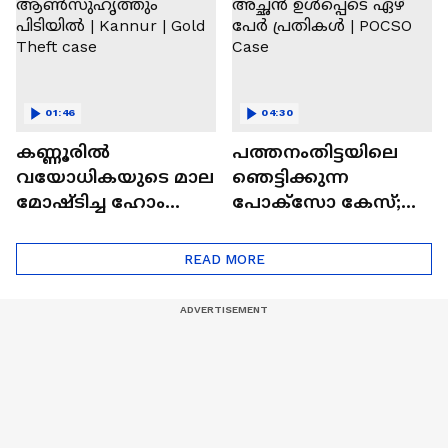
Thrissur
01:46
04:30
കണ്ണൂരില്‍
പത്തനംതിട്ടയിലെ
വയോധികയുടെ മാല
ഞെട്ടിക്കുന്ന
മോഷ്ടിച്ച ഹോം
പോക്സോ കേസ്;
നഴ്‌സും
15കാരിയുടെ അച്ഛൻ
ആണ്‍സുഹൃത്തും
ഉൾപ്പെടെ ഏഴ് പേര്‍
READ MORE
പിടിയില്‍ | Kannur |
പ്രതികൾ | POCSO
Gold Theft case
Case