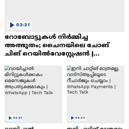
03:21
റോബോട്ടുകൾ നിർമ്മിച്ച
അത്ഭുതം; ചൈനയിലെ ചോങ്
ചിങ് റെയിൽവേസ്റ്റേഷൻ |
Chongqing Railway Station
02:31
02:27
വായിച്ചാൽ
ഇനി ചാറ്റിങ് മാത്രമല്ല,