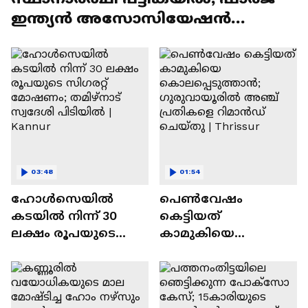
ഇന്ത്യൻ അസോസിയേഷൻ
തെര‍ഞ്ഞെടുപ്പിൽ തര്‍ക്കം
03:48
01:54
ഹോൾസെയിൽ
പെൺവേഷം
കടയിൽ നിന്ന് 30
കെട്ടിയത്
ലക്ഷം രൂപയുടെ
കാമുകിയെ
സിഗരറ്റ് മോഷണം;
കൊലപ്പെടുത്താൻ;
തമിഴ്നാട് സ്വദേശി
ഗുരുവായൂരിൽ
പിടിയിൽ | Kannur
അഞ്ച് പ്രതികളെ
റിമാൻഡ് ചെയ്തു |