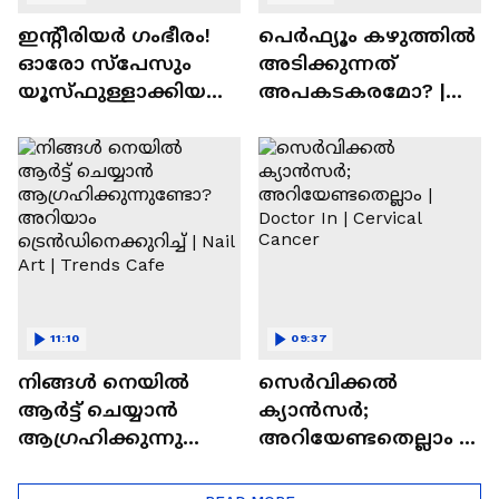
ഇന്റീരിയർ ഗംഭീരം!
പെർഫ്യൂം കഴുത്തിൽ
ഓരോ സ്‌പേസും
അടിക്കുന്നത്
യൂസ്ഫുള്ളാക്കിയ
അപകടകരമോ? |
വീട് | Nalla Veedu
Perfume
11:10
09:37
നിങ്ങൾ നെയിൽ
സെർവിക്കൽ
ആർട്ട് ചെയ്യാൻ
ക്യാൻസർ;
ആഗ്രഹിക്കുന്നുണ്ടോ
അറിയേണ്ടതെല്ലാം |
? അറിയാം
Doctor In | Cervical
ട്രെൻഡിനെക്കുറിച്ച് |
Cancer