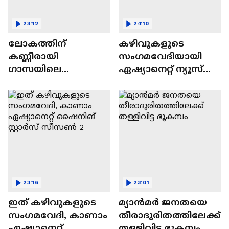
23:12
24:10
ലോകത്തിന്
കഴിവുകളുടെ
കണ്ണീരായി
സംഗമവേദിയായി
ഗാസയിലെ
ഏഷ്യാനെറ്റ് ന്യൂസ്
നിസഹായരായ
ഷൈനിങ് സ്റ്റാർസ്
കുഞ്ഞുങ്ങൾ
സീസൺ 2
23:16
23:01
ഇത് കഴിവുകളുടെ
മ്യാൻമർ ജനതയെ
സംഗമവേദി, കാണാം
തീരാദുരിതത്തിലേക്ക്
ഏഷ്യാനെറ്റ്
തള്ളിവിട്ട ഭൂകമ്പം