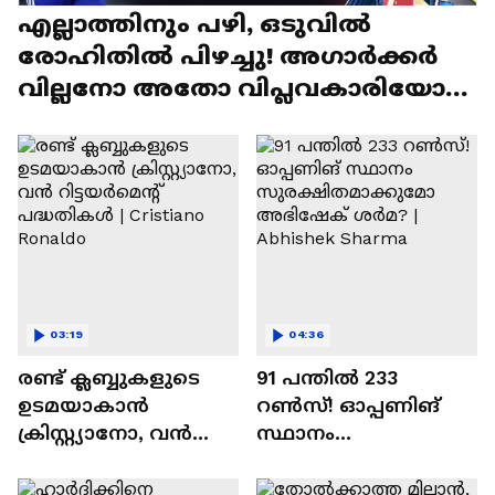
എല്ലാത്തിനും പഴി, ഒടുവില്‍
രോഹിതില്‍ പിഴച്ചു! അഗാര്‍ക്കർ
വില്ലനോ അതോ വിപ്ലവകാരിയോ? |
Ajit Agarkar
03:19
04:36
രണ്ട്‌ ക്ലബ്ബുകളുടെ
91 പന്തില്‍ 233
ഉടമയാകാന്‍
റണ്‍സ്! ഓപ്പണിങ്
ക്രിസ്റ്റ്യാനോ, വന്‍
സ്ഥാനം
റിട്ടയര്‍മെന്റ്‌
സുരക്ഷിതമാക്കുമോ
പദ്ധതികള്‍ | Cristiano
അഭിഷേക് ശർമ? |