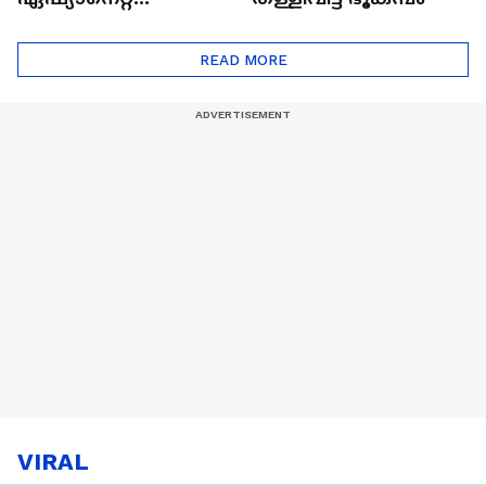
ഷൈനിങ് സ്റ്റാർസ്
സീസൺ 2
READ MORE
VIRAL