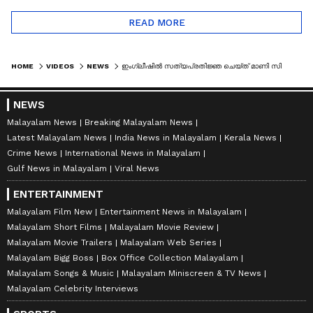
READ MORE
HOME
VIDEOS
NEWS
ഇം​ഗ്ലീഷിൽ സത്യപ്രതിജ്ഞ ചെയ്ത് മാണി സി കാപ്പൻ; സത്യപ്രതിജ്ഞ ചടങ്ങുകൾ പുരോ​ഗമിക്കുന്നു |MANI C KAPPAN
NEWS
Malayalam News
Breaking Malayalam News
Latest Malayalam News
India News in Malayalam
Kerala News
Crime News
International News in Malayalam
Gulf News in Malayalam
Viral News
ENTERTAINMENT
Malayalam Film New
Entertainment News in Malayalam
Malayalam Short Films
Malayalam Movie Review
Malayalam Movie Trailers
Malayalam Web Series
Malayalam Bigg Boss
Box Office Collection Malayalam
Malayalam Songs & Music
Malayalam Miniscreen & TV News
Malayalam Celebrity Interviews