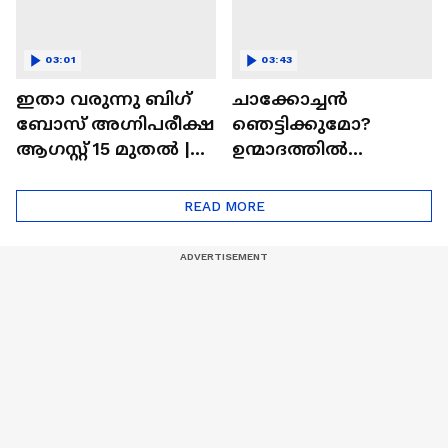
03:01
03:43
ഇതാ വരുന്നു ബിഗ്
ചാക്കോച്ചന്‍
ബോസ് അഗ്നിപരീക്ഷ
ഞെട്ടിക്കുമോ?
ആഗസ്റ്റ് 15 മുതൽ |
ഉന്മാദത്തിൽ
Bigg Boss Agnipariksha
ഒളിഞ്ഞിരിക്കുന്നതെ
ന്ത്?| Unmadham
READ MORE
Movie| Kunchacko
Boban