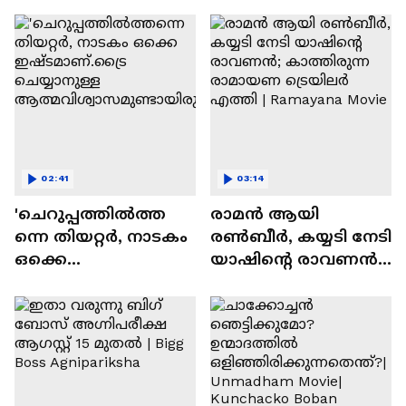
സന്തോഷം'
02:41
03:14
'ചെറുപ്പത്തിൽത്ത
രാമന്‍ ആയി
ന്നെ തിയറ്റർ, നാടകം
രൺബീർ, കയ്യടി നേടി
ഒക്കെ
യാഷിന്റെ രാവണൻ;
ഇഷ്ടമാണ്.ട്രൈ
കാത്തിരുന്ന
ചെയ്യാനുള്ള
രാമായണ ട്രെയിലർ
ആത്മവിശ്വാസമുണ്ടാ
എത്തി | Ramayana
യിരുന്നില്ല'
Movie