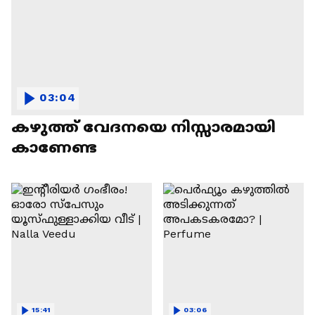
03:04
കഴുത്ത് വേദനയെ നിസ്സാരമായി
കാണേണ്ട
15:41
03:06