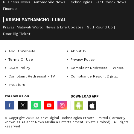
Business News
Automobile News
Technologies
Fact Check News
Finance
KRISHI PAZHAMCHOLLUKAL
Pravasi Malayali World, News & Life Updates
Gulf Round Up
Dear Big Ticket
About Website
About Tv
Terms Of Use
Privacy Policy
CSAM Policy
Complaint Redressal - Website
Complaint Redressal - TV
Compliance Report Digital
Investors
FOLLOW US ON
DOWNLOAD APP
© Copyright 2026 Asianxt Digital Technologies Private Limited (Formerly
known as Asianet News Media & Entertainment Private Limited) | All Rights
Reserved