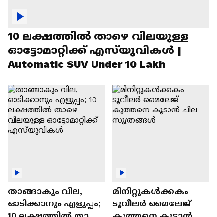
10 ലക്ഷത്തിൽ താഴെ വിലയുള്ള
ഓട്ടോമാറ്റിക്ക് എസ്‍യുവികൾ |
Automatic SUV Under 10 Lakh
താങ്ങാകും വില,
മിനിറ്റുകൾക്കകം
ഓടിക്കാനും എളുപ്പം;
ടൂവീലർ മൈലേജ്
10 ലക്ഷത്തിൽ താഴെ
കുത്തനെ കൂടാൻ