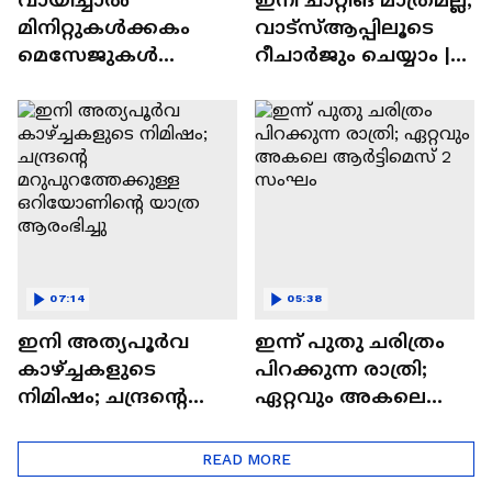
മിനിറ്റുകൾക്കകം
വാട്‌സ്‌ആപ്പിലൂടെ
മെസേജുകള്‍
റീചാർജും ചെയ്യാം |
അപ്രത്യക്ഷമാകും |
WhatsApp Payments |
WhatsApp | Tech Talk
Tech Talk
07:14
05:38
ഇനി അത്യപൂര്‍വ
ഇന്ന് പുതു ചരിത്രം
കാഴ്ച്ചകളുടെ
പിറക്കുന്ന രാത്രി;
നിമിഷം; ചന്ദ്രന്റെ
ഏറ്റവും അകലെ
മറുപുറത്തേക്കുള്ള
ആര്‍ട്ടിമെസ് 2 സംഘം
ഒറിയോണിന്റെ യാത്ര
READ MORE
ആരംഭിച്ചു