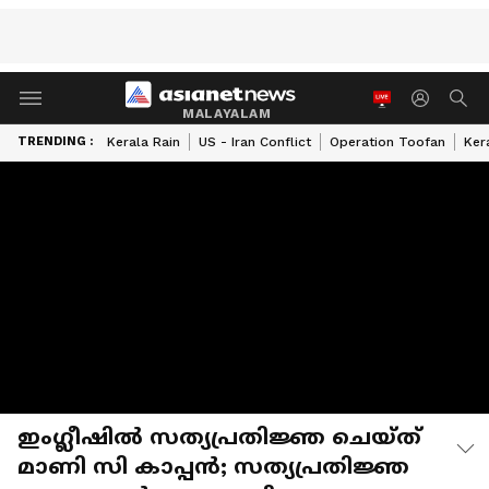
MALAYALAM
TRENDING :
Kerala Rain
US - Iran Conflict
Operation Toofan
Ker
ഇം​ഗ്ലീഷിൽ സത്യപ്രതിജ്ഞ ചെയ്ത്
മാണി സി കാപ്പൻ; സത്യപ്രതിജ്ഞ