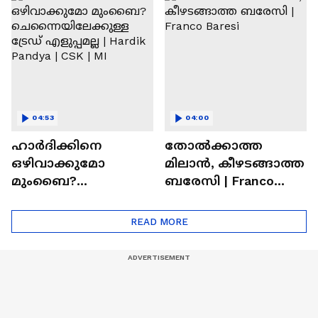
Ronaldo
Abhishek Sharma
04:53
04:00
ഹാർദിക്കിനെ
തോല്‍ക്കാത്ത
ഒഴിവാക്കുമോ
മിലാന്‍, കീഴടങ്ങാത്ത
മുംബൈ?
ബരേസി | Franco
ചെന്നൈയിലേക്കുള്ള
Baresi
ട്രേഡ് എളുപ്പമല്ല |
READ MORE
Hardik Pandya | CSK |
MI