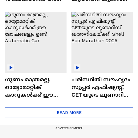
വിലയുള്ള
ചില സൂത്രങ്ങൾ
ഓട്ടോമാറ്റിക്ക്
എസ്‍യുവികൾ
ഗുണം മാത്രമല്ല,
പരിസ്ഥിതി സൗഹൃദം
ഓട്ടോമാറ്റിക്
സൂപ്പർ എഫിഷ്യന്റ്,
കാറുകൾക്ക് ഈ
CETയുടെ ലുണാറിസ്
ദോഷങ്ങളും ഉണ്ട് |
ഖത്തറിലേയ്ക്ക്| Shell
Automatic Car
Eco Marathon 2025
READ MORE