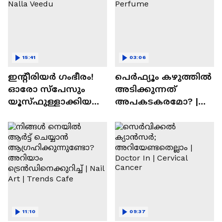
15:41
03:06
ഇന്റീരിയർ ഗംഭീരം!
പെർഫ്യൂം കഴുത്തിൽ
ഓരോ സ്‌പേസും
അടിക്കുന്നത്
യൂസ്ഫുള്ളാക്കിയ
അപകടകരമോ? |
വീട് | Nalla Veedu
Perfume
11:10
09:37