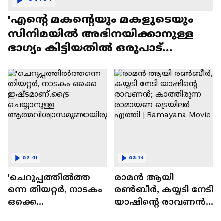
'എന്റെ മകന്റെയും മകളുടെയും
സിനിമയിൽ അഭിനയിക്കാനുള്ള
ഭാഗ്യം കിട്ടിയതിൽ ഒരുപാട്
സന്തോഷം'
02:41
03:14
'ചെറുപ്പത്തിൽത്ത
രാമന്‍ ആയി
ന്നെ തിയറ്റർ, നാടകം
രൺബീർ, കയ്യടി നേടി
ഒക്കെ
യാഷിന്റെ രാവണൻ;
ഇഷ്ടമാണ്.ട്രൈ
കാത്തിരുന്ന