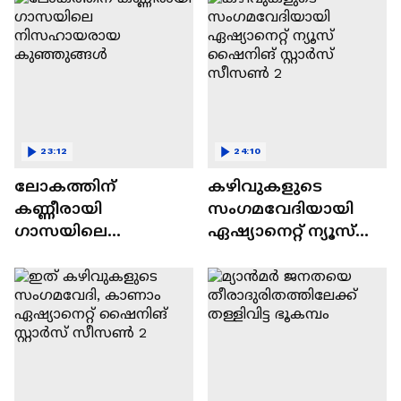
23:12
24:10
ലോകത്തിന്
കഴിവുകളുടെ
കണ്ണീരായി
സംഗമവേദിയായി
ഗാസയിലെ
ഏഷ്യാനെറ്റ് ന്യൂസ്
നിസഹായരായ
ഷൈനിങ് സ്റ്റാർസ്
കുഞ്ഞുങ്ങൾ
സീസൺ 2