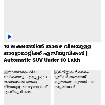
10 ലക്ഷത്തിൽ താഴെ വിലയുള്ള
ഓട്ടോമാറ്റിക്ക് എസ്‍യുവികൾ |
Automatic SUV Under 10 Lakh