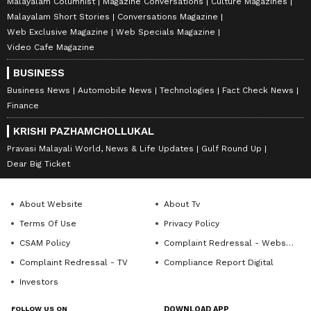
Malayalam Columnist
Magazine Conversations
Culture Magazines
Malayalam Short Stories
Conversations Magazine
Web Exclusive Magazine
Web Specials Magazine
Video Cafe Magazine
BUSINESS
Business News
Automobile News
Technologies
Fact Check News
Finance
KRISHI PAZHAMCHOLLUKAL
Pravasi Malayali World, News & Life Updates
Gulf Round Up
Dear Big Ticket
About Website
About Tv
Terms Of Use
Privacy Policy
CSAM Policy
Complaint Redressal - Website
Complaint Redressal - TV
Compliance Report Digital
Investors
FOLLOW US ON
DOWNLOAD APP