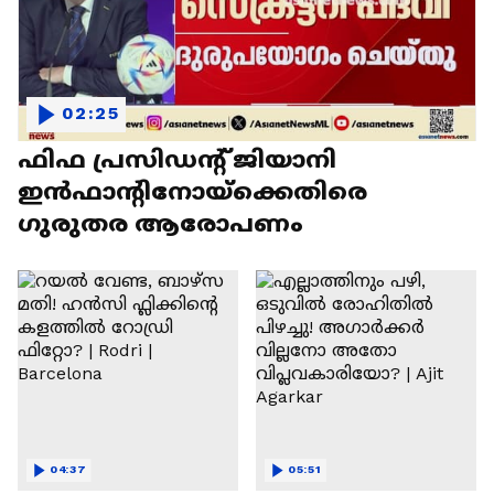
02:25
ഫിഫ പ്രസിഡന്റ് ജിയാനി
ഇൻഫാന്റിനോയ്‌ക്കെതിരെ
ഗുരുതര ആരോപണം
04:37
05:51