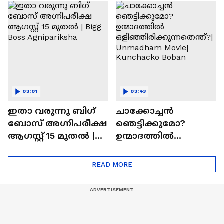
ചെയ്യാനുള്ള
രാമായണ ട്രെയിലർ
ആത്മവിശ്വാസമുണ്ടാ
എത്തി | Ramayana
യിരുന്നില്ല'
Movie
03:01
03:43
ഇതാ വരുന്നു ബിഗ്
ചാക്കോച്ചന്‍
ബോസ് അഗ്നിപരീക്ഷ
ഞെട്ടിക്കുമോ?
ആഗസ്റ്റ് 15 മുതൽ |
ഉന്മാദത്തിൽ
Bigg Boss Agnipariksha
ഒളിഞ്ഞിരിക്കുന്നതെ
ന്ത്?| Unmadham
READ MORE
Movie| Kunchacko
Boban