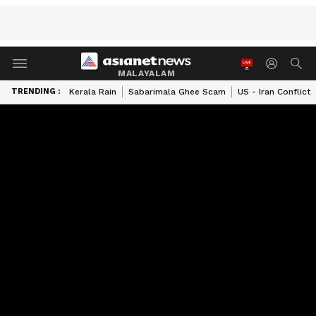
MALAYALAM
TRENDING :
Kerala Rain
Sabarimala Ghee Scam
US - Iran Conflict