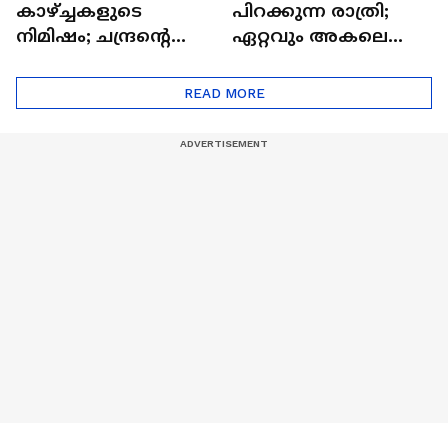
കാഴ്ച്ചകളുടെ
പിറക്കുന്ന രാത്രി;
നിമിഷം; ചന്ദ്രന്റെ
ഏറ്റവും അകലെ
മറുപുറത്തേക്കുള്ള
ആര്‍ട്ടിമെസ് 2 സംഘം
ഒറിയോണിന്റെ യാത്ര
READ MORE
ആരംഭിച്ചു