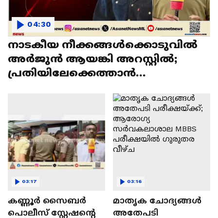
04:30
നാടകീയ നീക്കങ്ങൾക്കൊടുവിൽ
അർജുൻ ആയങ്കി അറസ്റ്റിൽ;
പ്രതിയിലേക്കെത്താൻ
സഹായിച്ചത് ഓട്ടോ ‍ഡ്രൈവർ
03:17
03:16
കണ്ണൂര്‍ സൈബര്‍
മാതൃക ചോദ്യങ്ങൾ
പൊലീസ് സ്റ്റേഷന്റെ
അതേപടി