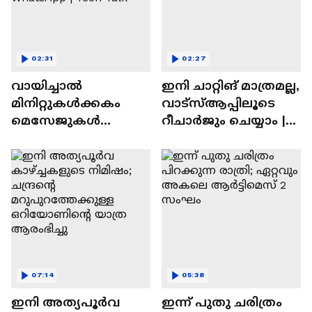
02:31
02:27
വായിച്ചാൽ
ഇനി ചാറ്റിങ് മാത്രമല്ല,
മിനിറ്റുകൾക്കകം
വാട്‌സ്‌ആപ്പിലൂടെ
മെസേജുകള്‍
റീചാർജും ചെയ്യാം |
അപ്രത്യക്ഷമാകും |
WhatsApp Payments |
WhatsApp | Tech Talk
Tech Talk
07:14
05:38
ഇനി അത്യപൂര്‍വ
ഇന്ന് പുതു ചരിത്രം