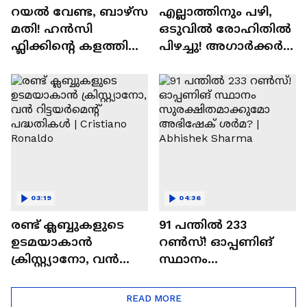
റയല്‍ വേണ്ട, ബാഴ്‌സ
എല്ലാത്തിനും പഴി,
മതി! ഹൻസി
ഒടുവില്‍ രോഹിതില്‍
ഫ്ലിക്കിന്റെ കളത്തില്‍
പിഴച്ചു! അഗാര്‍ക്കർ
റോഡ്രി ഫിറ്റോ? |
വില്ലനോ അതോ
Rodri | Barcelona
വിപ്ലവകാരിയോ? |
Ajit Agarkar
03:19
04:36
രണ്ട്‌ ക്ലബ്ബുകളുടെ
91 പന്തില്‍ 233
ഉടമയാകാന്‍
റണ്‍സ്! ഓപ്പണിങ്
ക്രിസ്റ്റ്യാനോ, വന്‍
സ്ഥാനം
റിട്ടയര്‍മെന്റ്‌
സുരക്ഷിതമാക്കുമോ
പദ്ധതികള്‍ | Cristiano
അഭിഷേക് ശർമ? |
READ MORE