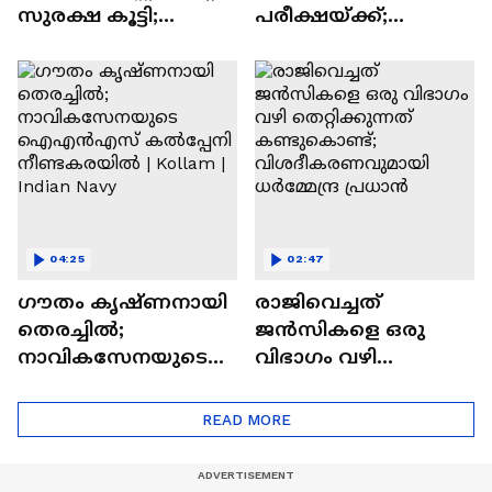
സുരക്ഷ കൂട്ടി;
പരീക്ഷയ്ക്ക്;
ആയങ്കിയെ
ആരോഗ്യ
മജിസട്രേറ്റിന് മുന്നിൽ
സര്‍വകലാശാല
ഉടൻ ഹാജരാക്കും
MBBS പരീക്ഷയിൽ
ഗുരുതര വീഴ്ച
04:25
02:47
ഗൗതം കൃഷ്ണനായി
രാജിവെച്ചത്
തെരച്ചിൽ;
ജൻസികളെ ഒരു
നാവികസേനയുടെ
വിഭാഗം വഴി
ഐഎൻഎസ്
തെറ്റിക്കുന്നത്
കൽപ്പേനി
കണ്ടുകൊണ്ട്;
READ MORE
നീണ്ടകരയിൽ |
വിശദീകരണവുമായി
Kollam | Indian Navy
ധര്‍മ്മേന്ദ്ര പ്രധാൻ