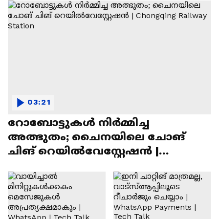
03:21
റോബോട്ടുകൾ നിർമ്മിച്ച
അത്ഭുതം; ചൈനയിലെ ചോങ്
ചിങ് റെയിൽവേസ്റ്റേഷൻ |
Chongqing Railway Station