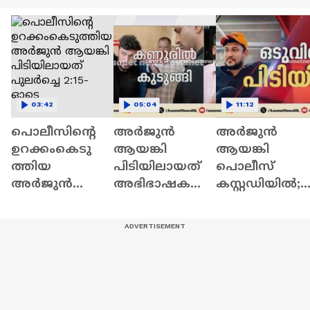
03:42
05:04
11:12
പൊലീസിന്റെ
അർജുൻ
അർജുൻ
ഉറക്കംകെടു
ആയങ്കി
ആയങ്കി
ത്തിയ
പിടിയിലായത്
പൊലീസ്
അർജുൻ
അഭിഭാഷകയെ
കസ്റ്റഡിയിൽ;
ആയങ്കി
കാണാനെത്തി
പിടിയിലായത്
പിടിയിലായത്
യപ്പോഴോ?;
കണ്ണൂരിലെ
പുലർച്ചെ 2:15-
അറസ്റ്റ്
അപാർട്ട്മെന്റി
ഓടെ
ആഭ്യന്തര
ൽ നിന്ന്
മന്ത്രിയെ
അപമാനിച്ചതി
ൽ