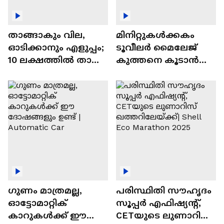
താങ്ങാകും വില,
മിനിറ്റുകൾക്കകം
ഓടിക്കാനും എളുപ്പം;
ടൂവീലർ മൈലേജ്
10 ലക്ഷത്തിൽ താഴെ
കുത്തനെ കൂടാൻ
വിലയുള്ള
ചില സൂത്രങ്ങൾ
ഓട്ടോമാറ്റിക്ക്
എസ്‍യുവികൾ
ഗുണം മാത്രമല്ല,
പരിസ്ഥിതി സൗഹൃദം
ഓട്ടോമാറ്റിക്
സൂപ്പർ എഫിഷ്യന്റ്,
കാറുകൾക്ക് ഈ
CETയുടെ ലുണാറിസ്