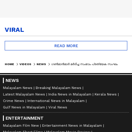
VIRAL
READ MORE
HOME
VIDEOS
NEWS
ഗൺമാൻമാർ മർദിച്ച സംഭവം പ്രത്യേക സംഘം അന്വേഷിക്കും, എസ് ഐടിയെ നിയോഗിച്ച് ഇന്ന് ഉത്തരവ് വരും
NEWS
Malayalam News
Breaking Malayalam News
Latest Malayalam News
India News in Malayalam
Kerala News
Crime News
International News in Malayalam
Gulf News in Malayalam
Viral News
ENTERTAINMENT
Malayalam Film New
Entertainment News in Malayalam
Malayalam Short Films
Malayalam Movie Review