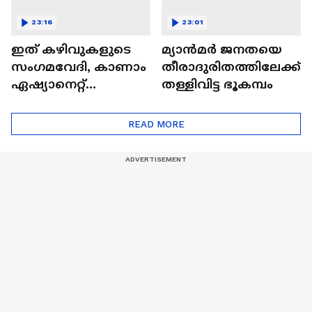
23:16
23:01
ഇത് കഴിവുകളുടെ
മ്യാൻമർ ജനതയെ
സംഗമവേദി, കാണാം
തീരാദുരിതത്തിലേക്ക്
ഏഷ്യാനെറ്റ്
തള്ളിവിട്ട ഭൂകമ്പം
ഷൈനിങ് സ്റ്റാർസ്
സീസൺ 2
READ MORE