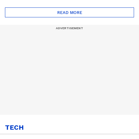
ദോഷങ്ങളും ഉണ്ട് |
ഖത്തറിലേയ്ക്ക്| Shell
Automatic Car
Eco Marathon 2025
READ MORE
TECH