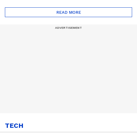
ദോഷങ്ങളും ഉണ്ട് |
ഖത്തറിലേയ്ക്ക്| Shell
Automatic Car
Eco Marathon 2025
READ MORE
TECH