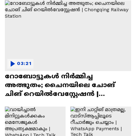
03:21
റോബോട്ടുകൾ നിർമ്മിച്ച
അത്ഭുതം; ചൈനയിലെ ചോങ്
ചിങ് റെയിൽവേസ്റ്റേഷൻ |
Chongqing Railway Station