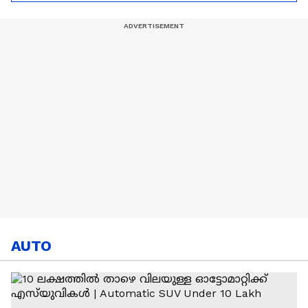
സ്കലോണിയുടെയും
കൂടെ പോരാട്ടം
AUTO