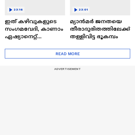
23:16
23:01
ഇത് കഴിവുകളുടെ
മ്യാൻമർ ജനതയെ
സംഗമവേദി, കാണാം
തീരാദുരിതത്തിലേക്ക്
ഏഷ്യാനെറ്റ്
തള്ളിവിട്ട ഭൂകമ്പം
ഷൈനിങ് സ്റ്റാർസ്
സീസൺ 2
READ MORE