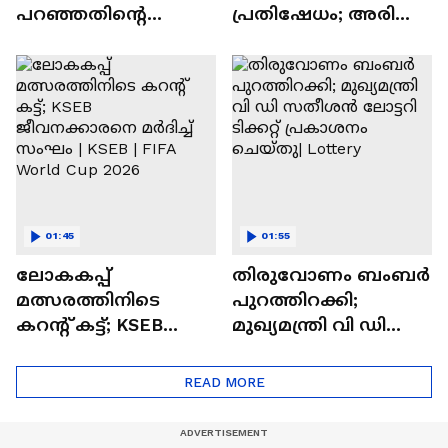
പറഞ്ഞതിന്റെ
പ്രതിഷേധം; അരി
പേരിൽ
ഗോഡൗണിൽ
യുവാവുമായി
സമരവുമായി MLA
തർക്കം; പിന്നാലെ
സനീഷ് കുമാര്‍
കണ്ടക്‌ടർക്ക് ക്രൂര
ജോസഫ് | Saneesh
മർദനം
Kumar Joseph
01:45
01:55
ലോകകപ്പ്
തിരുവോണം ബംബര്‍
മത്സരത്തിനിടെ
പുറത്തിറക്കി;
കറന്റ് കട്ട്; KSEB
മുഖ്യമന്ത്രി വി ഡി
ജീവനക്കാരനെ
സതീശൻ ലോട്ടറി
മര്‍ദിച്ച് സംഘം | KSEB
ടിക്കറ്റ് പ്രകാശനം
READ MORE
| FIFA World Cup 2026
ചെയ്തു| Lottery