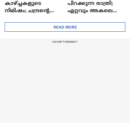
കാഴ്ച്ചകളുടെ
പിറക്കുന്ന രാത്രി;
നിമിഷം; ചന്ദ്രന്റെ
ഏറ്റവും അകലെ
മറുപുറത്തേക്കുള്ള
ആര്‍ട്ടിമെസ് 2 സംഘം
ഒറിയോണിന്റെ യാത്ര
READ MORE
ആരംഭിച്ചു