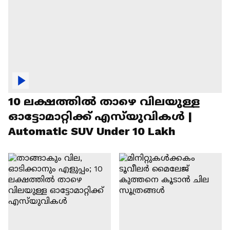
10 ലക്ഷത്തിൽ താഴെ വിലയുള്ള
ഓട്ടോമാറ്റിക്ക് എസ്‍യുവികൾ |
Automatic SUV Under 10 Lakh