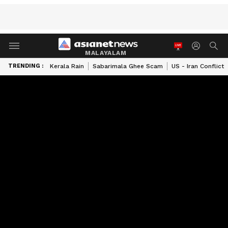
MALAYALAM
TRENDING :
Kerala Rain
Sabarimala Ghee Scam
US - Iran Conflict