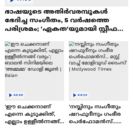
ഭാഷയുടെ അതിർവരമ്പുകൾ
ഭേദിച്ച സംഗീതം, 5 വർഷത്തെ
പരിശ്രമം; 'ഏകത'യുമായി സ്റ്റീഫൻ
ദേവസി| Stephen Devassy
03:30
04:23
'ഈ ചെക്കനാണ്
'നസ്ലിനും സംഗീതും
എന്നെ കുടുക്കിത്,
ഷറഫുദീനും ഗംഭീര
എല്ലാം ഉള്ളീൽന്നങ്ങ്
പെർഫോമൻസ്...
വരും'; ബാലൻ
മസ്റ്റ് വാച്ച് മോളിവുഡ്