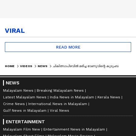
VIRAL
READ MORE
HOME
VIDEOS
NEWS
ചികിത്സാപിഴവിൽ മരിച്ച വേണുവിന്റെ കുടുംബത്തിന് 5 ലക്ഷം ധനസഹായം നൽകും: മുഖ്യമന്ത്രി വിഡി സതീശൻ | VENU
NEWS
Malayalam News
Breaking Malayalam News
Latest Malayalam News
India News in Malayalam
Kerala News
Crime News
International News in Malayalam
Gulf News in Malayalam
Viral News
ENTERTAINMENT
Malayalam Film New
Entertainment News in Malayalam
Malayalam Short Films
Malayalam Movie Review