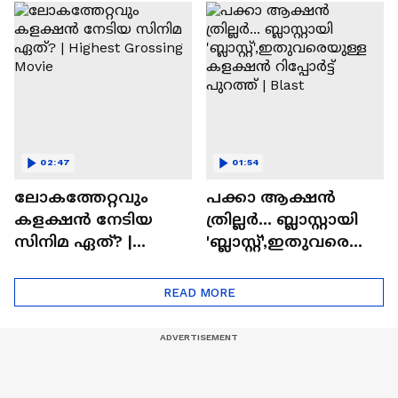
സിനിമയിലെ
ടൈംസ്' | Mollywood
'അമ്മമ്മ' ഡോളി
Times
ജൂൺ | Balan
02:47
01:54
ലോകത്തേറ്റവും
പക്കാ ആക്ഷൻ
കളക്ഷൻ നേടിയ
ത്രില്ലർ... ബ്ലാസ്റ്റായി
സിനിമ ഏത്? |
'ബ്ലാസ്റ്റ്',ഇതുവരെയു
Highest Grossing
ള്ള കളക്ഷൻ
Movie
റിപ്പോർട്ട് പുറത്ത് |
READ MORE
Blast