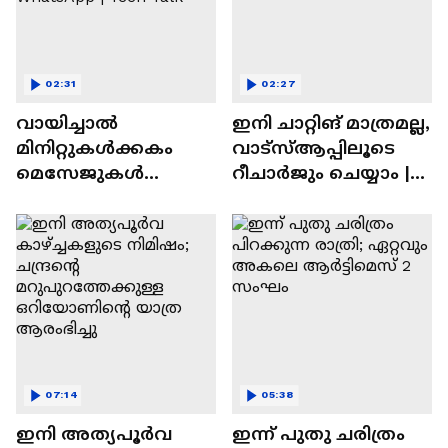
02:31
02:27
വായിച്ചാൽ
ഇനി ചാറ്റിങ് മാത്രമല്ല,
മിനിറ്റുകൾക്കകം
വാട്‌സ്‌ആപ്പിലൂടെ
മെസേജുകള്‍
റീചാർജും ചെയ്യാം |
അപ്രത്യക്ഷമാകും |
WhatsApp Payments |
WhatsApp | Tech Talk
Tech Talk
07:14
05:38
ഇനി അത്യപൂര്‍വ
ഇന്ന് പുതു ചരിത്രം