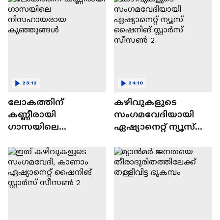
23:12
24:10
ലോകത്തിന്
കഴിവുകളുടെ
കണ്ണീരായി
സംഗമവേദിയായി
ഗാസയിലെ
ഏഷ്യാനെറ്റ് ന്യൂസ്
നിസഹായരായ
ഷൈനിങ് സ്റ്റാർസ്
കുഞ്ഞുങ്ങൾ
സീസൺ 2