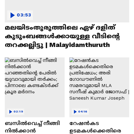
03:53
മലയിടംതുരുത്തിലെ ഏഴ് ദളിത്
കുടുംബങ്ങൾക്കായുള്ള വീടിന്റെ
തറക്കല്ലിട്ടു | Malayidamthuruth
02:19
04:16
ബസിൽവെച്ച് നീങ്ങി
റേഷൻകട
നിൽക്കാൻ
ഉടമകൾക്കെതിരെ