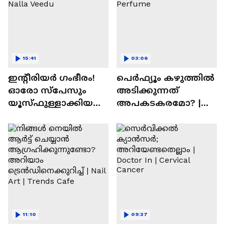
15:41
03:06
ഇന്റീരിയർ ഗംഭീരം!
പെർഫ്യൂം കഴുത്തിൽ
ഓരോ സ്‌പേസും
അടിക്കുന്നത്
യൂസ്ഫുള്ളാക്കിയ
അപകടകരമോ? |
വീട് | Nalla Veedu
Perfume
11:10
09:37