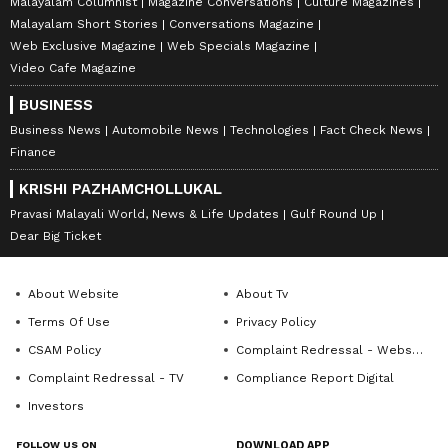
Malayalam Columnist
Magazine Conversations
Culture Magazines
Malayalam Short Stories
Conversations Magazine
Web Exclusive Magazine
Web Specials Magazine
Video Cafe Magazine
BUSINESS
Business News
Automobile News
Technologies
Fact Check News
Finance
KRISHI PAZHAMCHOLLUKAL
Pravasi Malayali World, News & Life Updates
Gulf Round Up
Dear Big Ticket
About Website
About Tv
Terms Of Use
Privacy Policy
CSAM Policy
Complaint Redressal - Website
Complaint Redressal - TV
Compliance Report Digital
Investors
FOLLOW US ON
DOWNLOAD APP