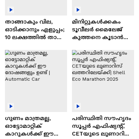
താങ്ങാകും വില,
മിനിറ്റുകൾക്കകം
ഓടിക്കാനും എളുപ്പം;
ടൂവീലർ മൈലേജ്
10 ലക്ഷത്തിൽ താഴെ
കുത്തനെ കൂടാൻ
വിലയുള്ള
ചില സൂത്രങ്ങൾ
ഓട്ടോമാറ്റിക്ക്
എസ്‍യുവികൾ
ഗുണം മാത്രമല്ല,
പരിസ്ഥിതി സൗഹൃദം
ഓട്ടോമാറ്റിക്
സൂപ്പർ എഫിഷ്യന്റ്,
കാറുകൾക്ക് ഈ
CETയുടെ ലുണാറിസ്