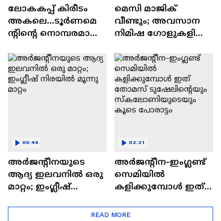
ലോകകപ്പ് കിരീടം
മെസി മാജിക്
അകലെ...ടൂർണമെ
വീണ്ടും; അവസാന
ന്റിന്റെ നൊമ്പരമായി
നിമിഷ ഗോളുകളിൽ
ഹാരി കെയ്ൻ,
അർജന്റീനയുടെ
നിർണായക നേരത്ത്
കുതിപ്പ്
നിറംമങ്ങി| Harry Kane
05:44
02:21
അർജൻ്റീനയുടെ
അര്‍ജന്റീന-ഇംഗ്ലണ്ട്
ആദ്യ ഇലവനിൽ ഒരു
സെമിയിൽ
മാറ്റം; ഇംഗ്ലീഷ്
കളിക്കുമ്പോൾ ഇത്
നിരയിൽ മൂന്നു മാറ്റം
തോമസ്
ടുഷേലിന്റെയും
READ MORE