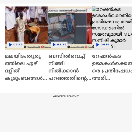
03:53
02:19
04:16
മലയിടംതുരു
ബസിൽവെച്ച്
റേഷൻകട
ത്തിലെ ഏഴ്
നീങ്ങി
ഉടമകൾക്കെത
ദളിത്
നിൽക്കാൻ
രെ പ്രതിഷേധം
കുടുംബങ്ങൾ
പറഞ്ഞതിന്റെ
അരി
ക്കായുള്ള
പേരിൽ
ഗോഡൗണിൽ
വീടിന്റെ
യുവാവുമായി
സമരവുമായി
തറക്കല്ലിട്ടു |
തർക്കം;
MLA സനീഷ്
Malayidamthuru
പിന്നാലെ
കുമാര്‍
th
കണ്ടക്‌ടർക്ക്
ജോസഫ് |
ക്രൂര മർദനം
Saneesh Kumar
Joseph