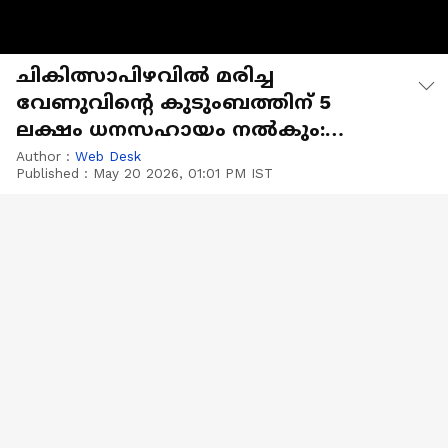
ചികിത്സാപിഴവിൽ മരിച്ച
വേണുവിന്റെ കുടുംബത്തിന് 5
ലക്ഷം ധനസഹായം നൽകും:
മുഖ്യമന്ത്രി വിഡി സതീശൻ
Author :
Web Desk
Published :
May 20 2026, 01:01 PM IST