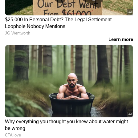
DOWNLOAD APP
കേരളത്തിലെ എല്ലാ
Local News
അറിയാൻ
എപ്പോഴും ഏഷ്യാനെറ്റ് ന്യൂസ് വാർത്തകൾ.
Malayalam News
അപ്‌ഡേറ്റുകളും
ആഴത്തിലുള്ള വിശകലനവും സമഗ്രമായ
റിപ്പോർട്ടിംഗും — എല്ലാം ഒരൊറ്റ സ്ഥലത്ത്.
ഏത് സമയത്തും, എവിടെയും
വിശ്വസനീയമായ വാർത്തകൾ ലഭിക്കാൻ
Asianet News Malayalam