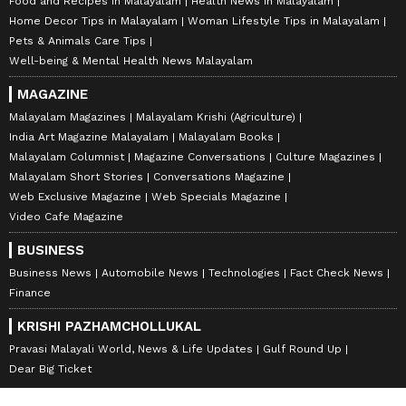
Food and Recipes in Malayalam
Health News in Malayalam
Home Decor Tips in Malayalam
Woman Lifestyle Tips in Malayalam
Pets & Animals Care Tips
Well-being & Mental Health News Malayalam
MAGAZINE
Malayalam Magazines
Malayalam Krishi (Agriculture)
India Art Magazine Malayalam
Malayalam Books
Malayalam Columnist
Magazine Conversations
Culture Magazines
Malayalam Short Stories
Conversations Magazine
Web Exclusive Magazine
Web Specials Magazine
Video Cafe Magazine
BUSINESS
Business News
Automobile News
Technologies
Fact Check News
Finance
KRISHI PAZHAMCHOLLUKAL
Pravasi Malayali World, News & Life Updates
Gulf Round Up
Dear Big Ticket