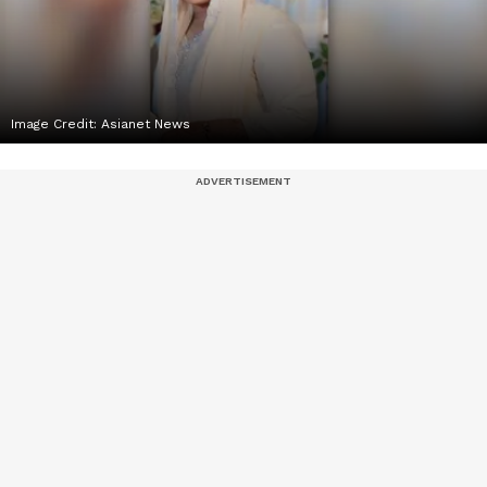
Image Credit:
Asianet News