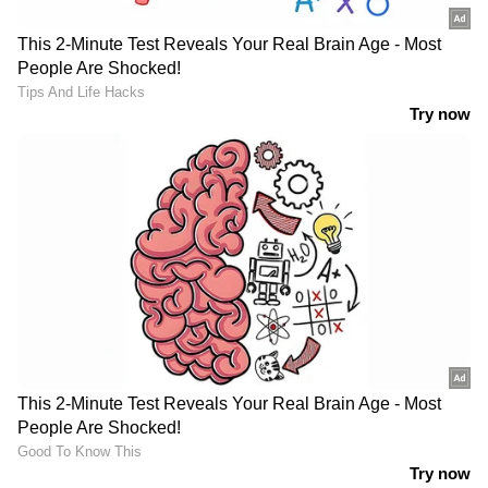
സത്യസന്ധതയിൽ
കണ്ണൂരിൽ ഒഴുക്കിൽപ്പെട്ട് മരിച്ച
തിരികെകിട്ടി
രാജേഷിന്റെ മൃതദേഹം
കൊണ്ടുപോയതിലെ വീഴ്ച;
കടുത്ത നടപടിക്ക് സർക്കാർ
മഴ കുറഞ്ഞിട്ടും വെള്ളം താഴ്ന്നിട്ടും
ദുരിതമൊഴിയാതെ ആലപ്പുഴ |
Alappuzha | Kerala Rains | Weather
news