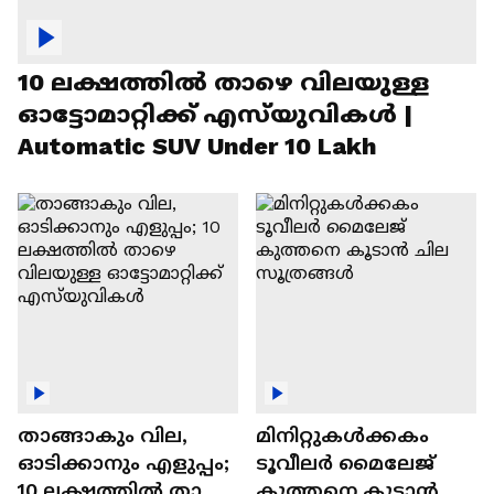
10 ലക്ഷത്തിൽ താഴെ വിലയുള്ള
ഓട്ടോമാറ്റിക്ക് എസ്‍യുവികൾ |
Automatic SUV Under 10 Lakh
താങ്ങാകും വില,
മിനിറ്റുകൾക്കകം
ഓടിക്കാനും എളുപ്പം;
ടൂവീലർ മൈലേജ്
10 ലക്ഷത്തിൽ താഴെ
കുത്തനെ കൂടാൻ