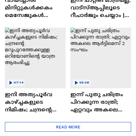
മിനിറ്റുകൾക്കകം
വാട്‌സ്‌ആപ്പിലൂടെ
മെസേജുകള്‍
റീചാർജും ചെയ്യാം |
അപ്രത്യക്ഷമാകും |
WhatsApp Payments |
WhatsApp | Tech Talk
Tech Talk
07:14
05:38
ഇനി അത്യപൂര്‍വ
ഇന്ന് പുതു ചരിത്രം
കാഴ്ച്ചകളുടെ
പിറക്കുന്ന രാത്രി;
നിമിഷം; ചന്ദ്രന്റെ
ഏറ്റവും അകലെ
മറുപുറത്തേക്കുള്ള
ആര്‍ട്ടിമെസ് 2 സംഘം
ഒറിയോണിന്റെ യാത്ര
READ MORE
ആരംഭിച്ചു