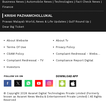
Business News
Automobile News
Technologies
Fact Check News
Finance
KRISHI PAZHAMCHOLLUKAL
Pravasi Malayali World, News & Life Updates
Gulf Round Up
Dear Big Ticket
About Website
About Tv
Terms Of Use
Privacy Policy
CSAM Policy
Complaint Redressal - Website
Complaint Redressal - TV
Compliance Report Digital
Investors
FOLLOW US ON
DOWNLOAD APP
© Copyright 2026 Asianxt Digital Technologies Private Limited (Formerly
known as Asianet News Media & Entertainment Private Limited) | All Rights
Reserved