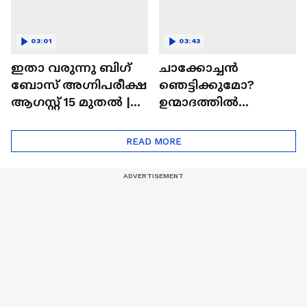
03:01
03:43
ഇതാ വരുന്നു ബിഗ്
ചാക്കോച്ചന്‍
ബോസ് അഗ്നിപരീക്ഷ
ഞെട്ടിക്കുമോ?
ആഗസ്റ്റ് 15 മുതൽ |
ഉന്മാദത്തിൽ
Bigg Boss Agnipariksha
ഒളിഞ്ഞിരിക്കുന്നതെ
ന്ത്?| Unmadham
READ MORE
Movie| Kunchacko
Boban