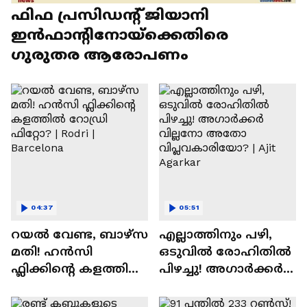
ഫിഫ പ്രസിഡന്റ് ജിയാനി
ഇൻഫാന്റിനോയ്‌ക്കെതിരെ
ഗുരുതര ആരോപണം
04:37
05:51
റയല്‍ വേണ്ട, ബാഴ്‌സ
എല്ലാത്തിനും പഴി,
മതി! ഹൻസി
ഒടുവില്‍ രോഹിതില്‍
ഫ്ലിക്കിന്റെ കളത്തില്‍
പിഴച്ചു! അഗാര്‍ക്കർ
റോഡ്രി ഫിറ്റോ? |
വില്ലനോ അതോ
Rodri | Barcelona
വിപ്ലവകാരിയോ? |