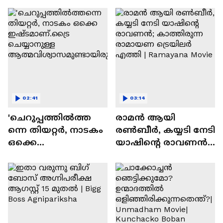
സന്തോഷം'
02:41
03:14
'ചെറുപ്പത്തിൽത്ത
രാമന്‍ ആയി
ന്നെ തിയറ്റർ, നാടകം
രൺബീർ, കയ്യടി നേടി
ഒക്കെ
യാഷിന്റെ രാവണൻ;
ഇഷ്ടമാണ്.ട്രൈ
കാത്തിരുന്ന
ചെയ്യാനുള്ള
രാമായണ ട്രെയിലർ
ആത്മവിശ്വാസമുണ്ടാ
എത്തി | Ramayana
യിരുന്നില്ല'
Movie