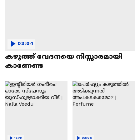
03:04
കഴുത്ത് വേദനയെ നിസ്സാരമായി
കാണേണ്ട
15:41
03:06