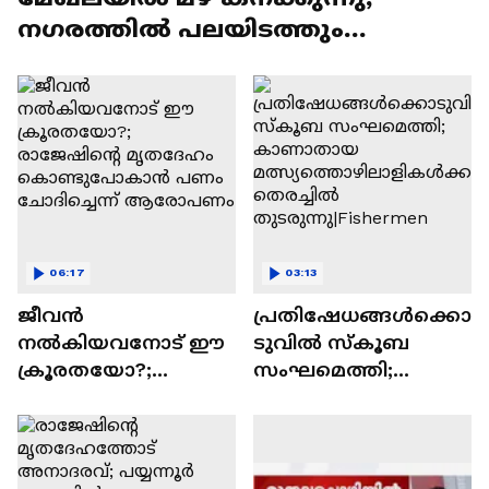
നഗരത്തിൽ പലയിടത്തും
വെള്ളക്കെട്ട്
06:17
03:13
ജീവൻ
പ്രതിഷേധങ്ങൾക്കൊ
നൽകിയവനോട് ഈ
ടുവിൽ സ്കൂബ
ക്രൂരതയോ?;
സംഘമെത്തി;
രാജേഷിൻ്റെ
കാണാതായ
മൃതദേഹം
മത്സ്യത്തൊഴിലാളിക
കൊണ്ടുപോകാൻ
ൾക്കായി തെരച്ചിൽ
പണം ചോദിച്ചെന്ന്
തുടരുന്നു|Fishermen