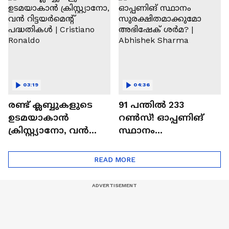
Ajit Agarkar
03:19
04:36
രണ്ട്‌ ക്ലബ്ബുകളുടെ
91 പന്തില്‍ 233
ഉടമയാകാന്‍
റണ്‍സ്! ഓപ്പണിങ്
ക്രിസ്റ്റ്യാനോ, വന്‍
സ്ഥാനം
റിട്ടയര്‍മെന്റ്‌
സുരക്ഷിതമാക്കുമോ
പദ്ധതികള്‍ | Cristiano
അഭിഷേക് ശർമ? |
READ MORE
Ronaldo
Abhishek Sharma