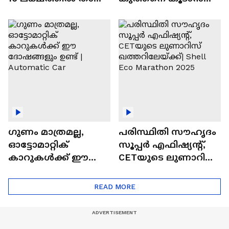
വിലയുള്ള
ചില സൂത്രങ്ങൾ
ഓട്ടോമാറ്റിക്ക്
എസ്‍യുവികൾ
ഗുണം മാത്രമല്ല,
പരിസ്ഥിതി സൗഹൃദം
ഓട്ടോമാറ്റിക്
സൂപ്പർ എഫിഷ്യന്റ്,
കാറുകൾക്ക് ഈ
CETയുടെ ലുണാറിസ്
ദോഷങ്ങളും ഉണ്ട് |
ഖത്തറിലേയ്ക്ക്| Shell
Automatic Car
Eco Marathon 2025
READ MORE