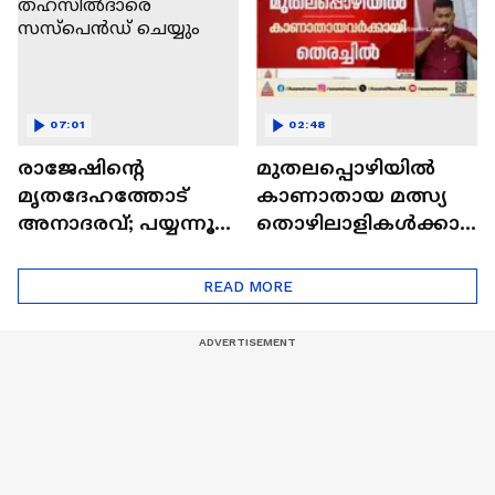
ആരോപണം
07:01
02:48
രാജേഷിന്റെ
മുതലപ്പൊഴിയിൽ
മൃതദേഹത്തോട്
കാണാതായ മത്സ്യ
അനാദരവ്; പയ്യന്നൂര്‍
തൊഴിലാളികൾക്കാ
തഹസിൽദാരെ
യുള്ള സ്കൂബാ
സസ്പെൻഡ് ചെയ്യും
സംഘത്തിൻ്റെ
READ MORE
തെരച്ചിൽ
അവസാനിപ്പിച്ച്
കോസ്റ്