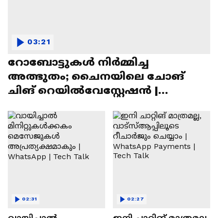
03:21
റോബോട്ടുകൾ നിർമ്മിച്ച
അത്ഭുതം; ചൈനയിലെ ചോങ്
ചിങ് റെയിൽവേസ്റ്റേഷൻ |
Chongqing Railway Station
02:31
02:27
വായിച്ചാൽ
ഇനി ചാറ്റിങ് മാത്രമല്ല,