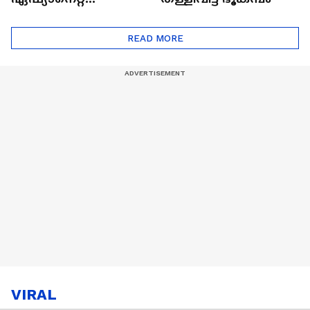
ഷൈനിങ് സ്റ്റാർസ്
സീസൺ 2
READ MORE
VIRAL