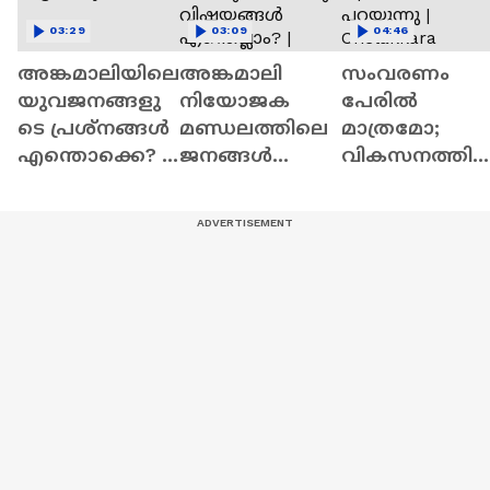
03:29
03:09
04:46
അങ്കമാലിയിലെ
അങ്കമാലി
സംവരണം
യുവജനങ്ങളു
നിയോജക
പേരിൽ
ടെ പ്രശ്നങ്ങൾ
മണ്ഡലത്തിലെ
മാത്രമോ;
എന്തൊക്കെ? |
ജനങ്ങൾ
വികസനത്തി
Angamaly
അഭിമുഖീകരി
മുൻഗണനയു
ക്കുന്ന
ണ്ടോ ? |
വിഷയങ്ങൾ
ചേലക്കരക്കാ
എന്തെല്ലാം? |
പറയുന്നു |
Angamaly
Chelakkara