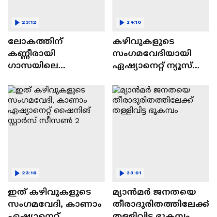
23:12
24:10
ലോകത്തിന്
കഴിവുകളുടെ
കണ്ണീരായി
സംഗമവേദിയായി
ഗാസയിലെ
ഏഷ്യാനെറ്റ് ന്യൂസ്
നിസഹായരായ
ഷൈനിങ് സ്റ്റാർസ്
കുഞ്ഞുങ്ങൾ
സീസൺ 2
23:16
23:01
ഇത് കഴിവുകളുടെ
മ്യാൻമർ ജനതയെ
സംഗമവേദി, കാണാം
തീരാദുരിതത്തിലേക്ക്
ഏഷ്യാനെറ്റ്
തള്ളിവിട്ട ഭൂകമ്പം