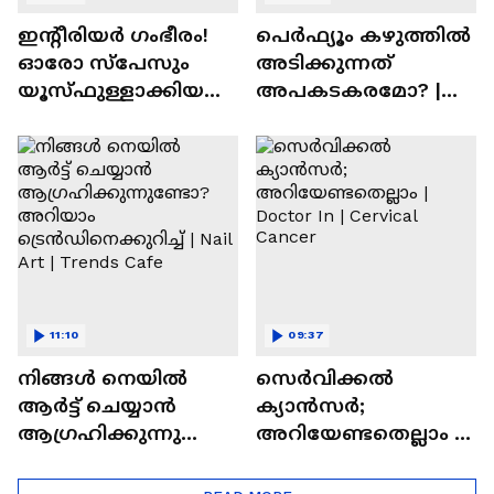
ഇന്റീരിയർ ഗംഭീരം!
പെർഫ്യൂം കഴുത്തിൽ
ഓരോ സ്‌പേസും
അടിക്കുന്നത്
യൂസ്ഫുള്ളാക്കിയ
അപകടകരമോ? |
വീട് | Nalla Veedu
Perfume
11:10
09:37
നിങ്ങൾ നെയിൽ
സെർവിക്കൽ
ആർട്ട് ചെയ്യാൻ
ക്യാൻസർ;
ആഗ്രഹിക്കുന്നുണ്ടോ
അറിയേണ്ടതെല്ലാം |
? അറിയാം
Doctor In | Cervical
ട്രെൻഡിനെക്കുറിച്ച് |
Cancer