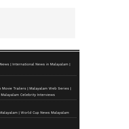
 News
International News in Malayalam
 Movie Trailers
Malayalam Web Series
Malayalam Celebrity Interviews
 Malayalam
World Cup News Malayalam