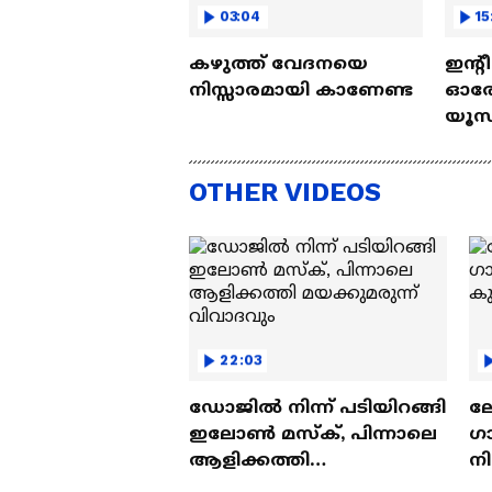
03:04
15
കഴുത്ത് വേദനയെ
ഇന്റ
നിസ്സാരമായി കാണേണ്ട
ഓരോ
യൂസ്
Nall
OTHER VIDEOS
22:03
ഡോജിൽ നിന്ന് പടിയിറങ്ങി
ല
ഇലോൺ മസ്ക്, പിന്നാലെ
ഗ
ആളിക്കത്തി
ന
മയക്കുമരുന്ന് വിവാദവും
ക