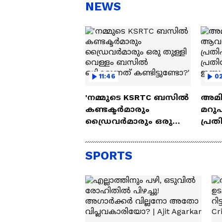
സന്തോഷം'
ആ
NEWS
ന്ന
11:46
02
'നമ്മുടെ KSRTC ബസിൽ
അമി
കണ്ടക്ടർമാരും
മറുപ
ഡ്രൈവർമാരും ഒരു
പ്രത
തുള്ളി വെള്ളം ബസിൽ
പ്രത
ഒഴിക്കുന്നത്
ഇന്ന
SPORTS
കണ്ടിട്ടുണ്ടോ?'