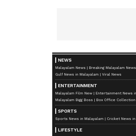
NEWS
Malayalam News
Breaking Malayalam News
Gulf News in Malayalam
Viral News
ENTERTAINMENT
Malayalam Film New
Entertainment News i
Malayalam Bigg Boss
Box Office Collectio
SPORTS
Sports News in Malayalam
Cricket News i
LIFESTYLE