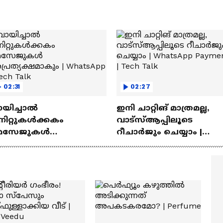
02:31
02:27
ായിച്ചാൽ
ഇനി ചാറ്റിങ് മാത്രമല്ല,
നിറ്റുകൾക്കകം
വാട്‌സ്‌ആപ്പിലൂടെ
െസേജുകള്‍
റീചാർജും ചെയ്യാം |
്രത്യക്ഷമാകും |
WhatsApp Payments | Te
atsApp | Tech Talk
Talk