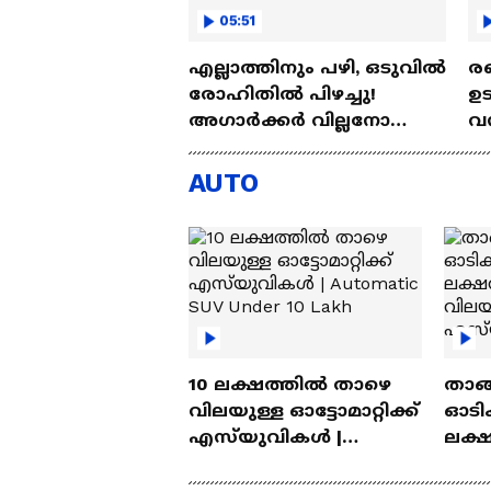
05:51
എല്ലാത്തിനും പഴി, ഒടുവില്‍
രണ
രോഹിതില്‍ പിഴച്ചു!
ഉട
അഗാര്‍ക്കർ വില്ലനോ
വന്
അതോ വിപ്ലവകാരിയോ? |
പദ
Ajit Agarkar
Ro
AUTO
10 ലക്ഷത്തിൽ താഴെ
താങ്
വിലയുള്ള ഓട്ടോമാറ്റിക്ക്
ഓടിക
എസ്‍യുവികൾ |
ലക്
Automatic SUV Under 10
വിലയ
Lakh
എസ്