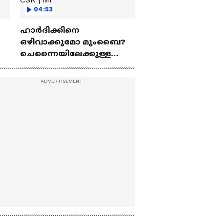
04:53
ഹാർദിക്കിനെ
ഒഴിവാക്കുമോ മുംബൈ?
ചെന്നൈയിലേക്കുള്ള
ട്രേഡ് എളുപ്പമല്ല | Hardik
Pandya | CSK | MI