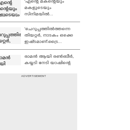
'എന്റെ മകന്റെയും
മകളുടെയും
സിനിമയിൽ
അഭിനയിക്കാനുള്ള
ഭാഗ്യം കിട്ടിയതിൽ
'ചെറുപ്പത്തിൽത്തന്നെ
ഒരുപാട് സന്തോഷം'
തിയറ്റർ, നാടകം ഒക്കെ
ഇഷ്ടമാണ്.ട്രൈ
ചെയ്യാനുള്ള
ആത്മവിശ്വാസമുണ്ടായി
രാമന്‍ ആയി രൺബീർ,
രുന്നില്ല'
കയ്യടി നേടി യാഷിന്റെ
രാവണൻ; കാത്തിരുന്ന
രാമായണ ട്രെയിലർ
എത്തി | Ramayana
ഇതാ വരുന്നു ബിഗ്
Movie
ബോസ് അഗ്നിപരീക്ഷ
ആഗസ്റ്റ് 15 മുതൽ | Bigg
Boss Agnipariksha
ചാക്കോച്ചന്‍
ഞെട്ടിക്കുമോ?
ഉന്മാദത്തിൽ