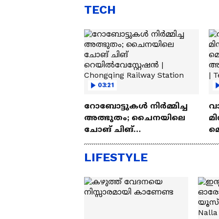
TECH
03:21
റോബോട്ടുകൾ നിർമ്മിച്ച
വ
അത്ഭുതം; ചൈനയിലെ
മി
ചോങ് ചിങ്
മ
റെയിൽവേസ്റ്റേഷൻ |
അപ
Chongqing Railway Station
Wh
LIFESTYLE