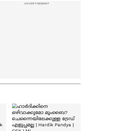
ഭേദിച്ച സംഗീതം, 5
വർഷത്തെ പരിശ്രമം;
'ഏകത'യുമായി സ്റ്റീഫൻ
ദേവസി| Stephen
Devassy