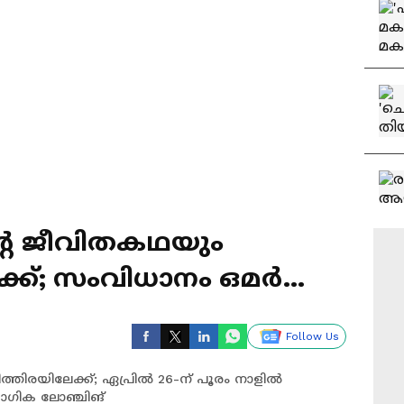
െ ജീവിതകഥയും
ക്ക്; സംവിധാനം ഒമർ
Follow Us
തിരയിലേക്ക്; ഏപ്രിൽ 26-ന് പൂരം നാളിൽ
യോഗിക ലോഞ്ചിങ്