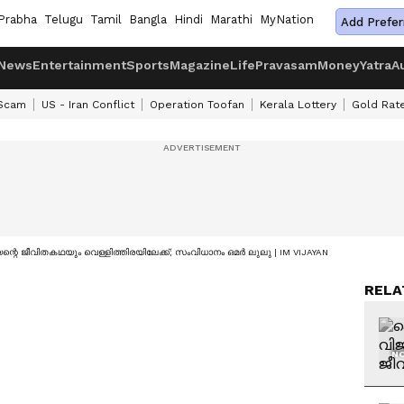
Prabha
Telugu
Tamil
Bangla
Hindi
Marathi
MyNation
Add Prefer
News
Entertainment
Sports
Magazine
Life
Pravasam
Money
Yatra
A
 Scam
US - Iran Conflict
Operation Toofan
Kerala Lottery
Gold Rat
റെ ജീവിതകഥയും വെള്ളിത്തിരയിലേക്ക്; സംവിധാനം ഒമർ ലുലു | IM VIJAYAN
RELA
NO