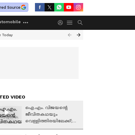
red Source
utomobile
e Today
TED VIDEO
ഐ.എം. വിജയന്റെ
ജീവിതകഥയും
W PLAYING
വെള്ളിത്തിരയിലേക്ക്;
സംവിധാനം ഒമർ ലുലു |
IM Vijayan