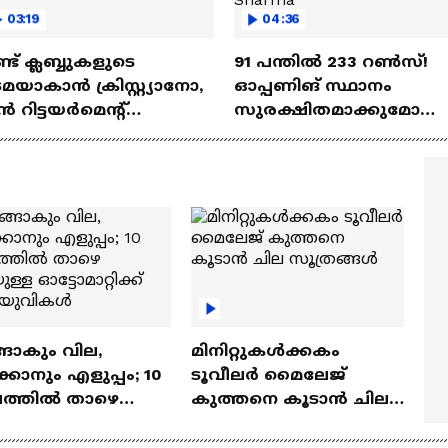
03:19
04:36
്ട്‌ ക്ലബ്ബുകളുടെ
91 പന്തില്‍ 233 റണ്‍സ്!
മയാകാന്‍ ക്രിസ്റ്റ്യാനോ,
ഓപ്പണിങ് സ്ഥാനം
‍ റിട്ടയര്‍മെന്റ്‌
സുരക്ഷിതമാക്കുമോ
്ധതികള്‍ | Cristiano
അഭിഷേക് ശർമ? |
naldo
Abhishek Sharma
ങാകും വില,
മിനിറ്റുകൾക്കകം
്കാനും എളുപ്പം; 10
ടൂവീലർ മൈലേജ്
ഷത്തിൽ താഴെ
കുത്തനെ കൂടാൻ ചില
ുള്ള ഓട്ടോമാറ്റിക്ക്
സൂത്രങ്ങൾ
‍യുവികൾ