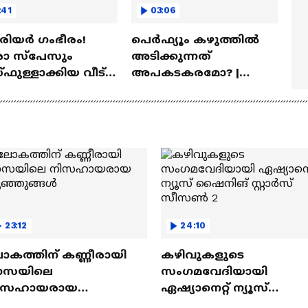
:41
03:06
ീരിയർ ഗംഭീരം!
പെർഫ്യൂം കഴുത്തിൽ
 സ്‌പേസും
അടിക്കുന്നത്
ഫുള്ളാക്കിയ വീട് |
അപകടകരമോ? |
a Veedu
Perfume
23:12
24:10
ോകത്തിന് കണ്ണീരായി
കഴിവുകളുടെ
ാസയിലെ
സംഗമവേദിയായി
ിസഹായരായ
ഏഷ്യാനെറ്റ് ന്യൂസ്
ുഞ്ഞുങ്ങൾ
ഷൈനിങ് സ്റ്റാർസ്