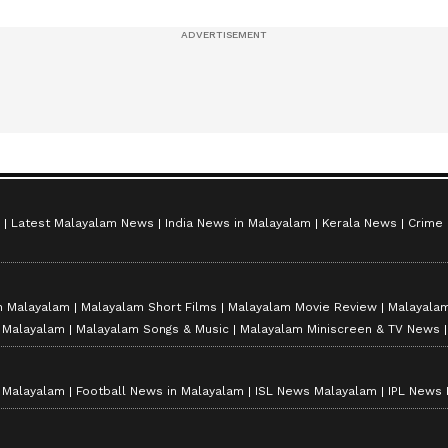
സീസൺ 2
Latest Malayalam News
India News in Malayalam
Kerala News
Crime
n Malayalam
Malayalam Short Films
Malayalam Movie Review
Malayalam
n Malayalam
Malayalam Songs & Music
Malayalam Miniscreen & TV News
n Malayalam
Football News in Malayalam
ISL News Malayalam
IPL News