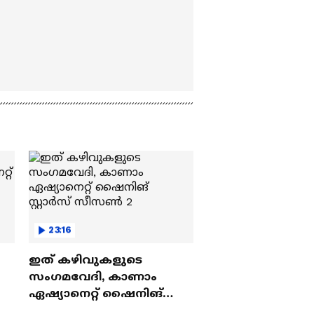
23:16
ഇത് കഴിവുകളുടെ
സംഗമവേദി, കാണാം
ഏഷ്യാനെറ്റ് ഷൈനിങ്
സ്റ്റാർസ് സീസൺ 2