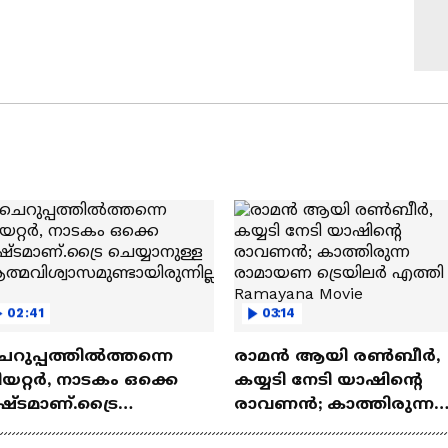
02:41
03:14
െറുപ്പത്തിൽത്തന്നെ
രാമന്‍ ആയി രൺബീർ,
യറ്റർ, നാടകം ഒക്കെ
കയ്യടി നേടി യാഷിന്റെ
ഷ്ടമാണ്.ട്രൈ
രാവണൻ; കാത്തിരുന്ന
യ്യാനുള്ള
രാമായണ ട്രെയിലർ