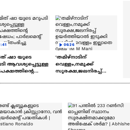
ത്മവിശ്വാസമുണ്ടായിരു
എത്തി | Ramayana Movie
ില്ല'
:41
06:26
ത് ഷാ യുടെ
'തമിഴ്നാടിന്
ടി ആവശ്യപ്പെട്ടുള്ള
വെള്ളം,നമുക്ക്
ിപക്ഷത്തിൻ്റെ
സുരക്ഷ,ജലനിരപ്പ്
ിഷേധം; പാർലമെൻ്റ്
ഉയർത്തിയാൽ ഇടുക്കി
ും സ്തംഭിച്ചു
ഡാമിൽ വെള്ളം
ഇല്ലാതെ വരും''|M M
Mani