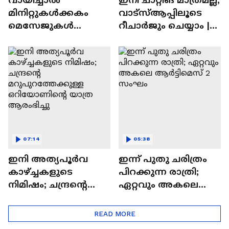
മിനിറ്റുകൾക്കകം
വാട്‌സ്‌ആപ്പിലൂടെ
മെസേജുകള്‍
റീചാർജും ചെയ്യാം |
അപ്രത്യക്ഷമാകും |
WhatsApp Payments |
WhatsApp | Tech Talk
Tech Talk
07:14
05:38
ഇനി അത്യപൂര്‍വ
ഇന്ന് പുതു ചരിത്രം
കാഴ്ച്ചകളുടെ
പിറക്കുന്ന രാത്രി;
നിമിഷം; ചന്ദ്രന്റെ
ഏറ്റവും അകലെ
മറുപുറത്തേക്കുള്ള
ആര്‍ട്ടിമെസ് 2 സംഘം
ഒറിയോണിന്റെ യാത്ര
READ MORE
ആരംഭിച്ചു