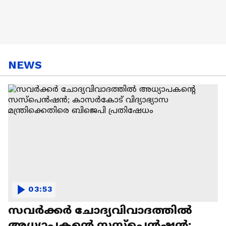
NEWS
03:53
സവർക്കർ ചോദ്യവിവാദത്തിൽ‌
അധ്യാപകന്റെ സസ്പെൻഷൻ;