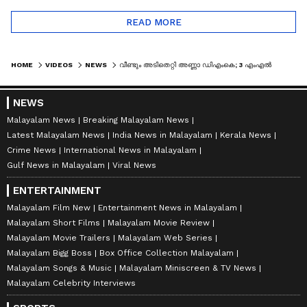
READ MORE
HOME
VIDEOS
NEWS
വീണ്ടും അടിതെറ്റി അണ്ണാ ഡിഎംകെ; 3 എംഎല്‍എമാര്‍ രാജിവെച്ച് ടിവികെയില്‍ ചേര്‍ന്നു | AIADMK | TVK
NEWS
Malayalam News
Breaking Malayalam News
Latest Malayalam News
India News in Malayalam
Kerala News
Crime News
International News in Malayalam
Gulf News in Malayalam
Viral News
ENTERTAINMENT
Malayalam Film New
Entertainment News in Malayalam
Malayalam Short Films
Malayalam Movie Review
Malayalam Movie Trailers
Malayalam Web Series
Malayalam Bigg Boss
Box Office Collection Malayalam
Malayalam Songs & Music
Malayalam Miniscreen & TV News
Malayalam Celebrity Interviews