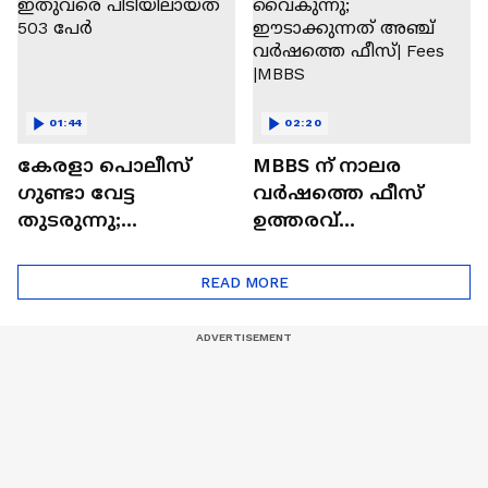
01:44
02:20
കേരളാ പൊലീസ് ​
MBBS ന് നാലര
ഗുണ്ടാ വേട്ട
വർഷത്തെ ഫീസ്
തുടരുന്നു;
ഉത്തരവ്
ഓപ്പറേഷൻ ​ഗ്രിപ്പിൽ
നടപ്പിലാക്കൽ
ഇതുവരെ
വൈകുന്നു;
READ MORE
പിടിയിലായത് 503 ​
ഈടാക്കുന്നത് അഞ്ച്
പേർ
വർഷത്തെ ഫീസ്|
Fees |MBBS