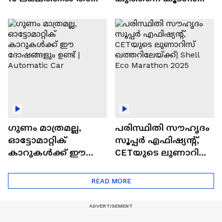
വിലയുള്ള
ചില സൂത്രങ്ങൾ
ഓട്ടോമാറ്റിക്ക്
എസ്‍യുവികൾ
ഗുണം മാത്രമല്ല,
പരിസ്ഥിതി സൗഹൃദം
ഓട്ടോമാറ്റിക്
സൂപ്പർ എഫിഷ്യന്റ്,
കാറുകൾക്ക് ഈ
CETയുടെ ലുണാറിസ്
ദോഷങ്ങളും ഉണ്ട് |
ഖത്തറിലേയ്ക്ക്| Shell
Automatic Car
Eco Marathon 2025
READ MORE