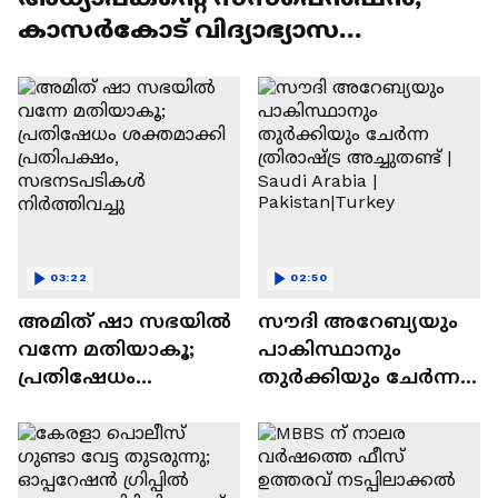
കാസർകോട് വിദ്യാഭ്യാസ
മന്ത്രിക്കെതിരെ ബിജെപി
പ്രതിഷേധം
03:22
02:50
അമിത് ഷാ സഭയിൽ
സൗദി അറേബ്യയും
വന്നേ മതിയാകൂ;
പാകിസ്ഥാനും
പ്രതിഷേധം
തുർക്കിയും ചേർന്ന
ശക്തമാക്കി
ത്രിരാഷ്ട്ര അച്ചുതണ്ട്
പ്രതിപക്ഷം,
| Saudi Arabia |
സഭനടപടികൾ
Pakistan|Turkey
നിർത്തിവച്ചു