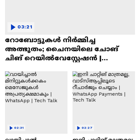
03:21
റോബോട്ടുകൾ നിർമ്മിച്ച
അത്ഭുതം; ചൈനയിലെ ചോങ്
ചിങ് റെയിൽവേസ്റ്റേഷൻ |
Chongqing Railway Station
02:31
02:27
വായിച്ചാൽ
ഇനി ചാറ്റിങ് മാത്രമല്ല,