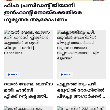
ഫിഫ പ്രസിഡന്റ് ജിയാനി
ഇൻഫാന്റിനോയ്‌ക്കെതിരെ
ഗുരുതര ആരോപണം
04:37
05:51
റയല്‍ വേണ്ട, ബാഴ്‌സ
എല്ലാത്തിനും പഴി,
മതി! ഹൻസി
ഒടുവില്‍ രോഹിതില്‍
ഫ്ലിക്കിന്റെ കളത്തില്‍
പിഴച്ചു! അഗാര്‍ക്കർ
റോഡ്രി ഫിറ്റോ? |
വില്ലനോ അതോ
Rodri | Barcelona
വിപ്ലവകാരിയോ? |