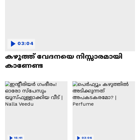
03:04
കഴുത്ത് വേദനയെ നിസ്സാരമായി
കാണേണ്ട
15:41
03:06