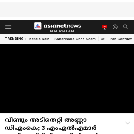
MALAYALAM
TRENDING :
Kerala Rain
Sabarimala Ghee Scam
US - Iran Conflict
വീണ്ടും അടിതെറ്റി അണ്ണാ
ഡിഎംകെ; 3 എംഎല്‍എമാര്‍