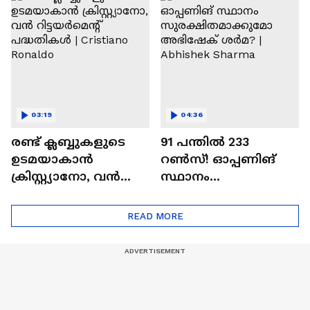
Ajit Agarkar
03:19
04:36
രണ്ട്‌ ക്ലബ്ബുകളുടെ
91 പന്തില്‍ 233
ഉടമയാകാന്‍
റണ്‍സ്! ഓപ്പണിങ്
ക്രിസ്റ്റ്യാനോ, വന്‍
സ്ഥാനം
റിട്ടയര്‍മെന്റ്‌
സുരക്ഷിതമാക്കുമോ
പദ്ധതികള്‍ | Cristiano
അഭിഷേക് ശർമ? |
READ MORE
Ronaldo
Abhishek Sharma