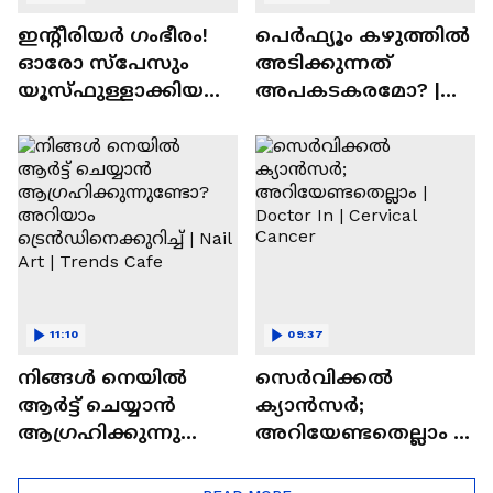
ഇന്റീരിയർ ഗംഭീരം!
പെർഫ്യൂം കഴുത്തിൽ
ഓരോ സ്‌പേസും
അടിക്കുന്നത്
യൂസ്ഫുള്ളാക്കിയ
അപകടകരമോ? |
വീട് | Nalla Veedu
Perfume
11:10
09:37
നിങ്ങൾ നെയിൽ
സെർവിക്കൽ
ആർട്ട് ചെയ്യാൻ
ക്യാൻസർ;
ആഗ്രഹിക്കുന്നുണ്ടോ
അറിയേണ്ടതെല്ലാം |
? അറിയാം
Doctor In | Cervical
ട്രെൻഡിനെക്കുറിച്ച് |
Cancer