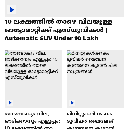
10 ലക്ഷത്തിൽ താഴെ വിലയുള്ള
ഓട്ടോമാറ്റിക്ക് എസ്‍യുവികൾ |
Automatic SUV Under 10 Lakh
താങ്ങാകും വില,
മിനിറ്റുകൾക്കകം
ഓടിക്കാനും എളുപ്പം;
ടൂവീലർ മൈലേജ്
10 ലക്ഷത്തിൽ താഴെ
കുത്തനെ കൂടാൻ