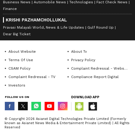
Business News
Automobile News
Technologies
Fact Check News
Finance
KRISHI PAZHAMCHOLLUKAL
Pravasi Malayali World, News & Life Updates
Gulf Round Up
Dear Big Ticket
About Website
About Tv
Terms Of Use
Privacy Policy
CSAM Policy
Complaint Redressal - Website
Complaint Redressal - TV
Compliance Report Digital
Investors
FOLLOW US ON
DOWNLOAD APP
© Copyright 2026 Asianxt Digital Technologies Private Limited (Formerly
known as Asianet News Media & Entertainment Private Limited) | All Rights
Reserved