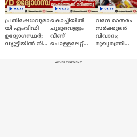
03:33
01:22
01:38
പ്രതിഷേധവുമാ
കൊച്ചിയിൽ
വന്ദേ മാതരം
യി എംവിഡി
ചൂടുവെള്ളം
സർക്കുലർ
ഉദ്യോ​ഗസ്ഥർ;
വീണ്
വിവാദം;
ഡ്യൂട്ടിയിൽ നിന്ന്
പൊള്ളലേറ്റ്
മുഖ്യമന്ത്രി
വിട്ടുനിൽക്കും |
ചികിത്സയിലാ
നിലപാട്
MVD | Protest
യിരുന്ന കുഞ്ഞ്
വ്യക്തമാക്കിയ
മരിച്ചു | Kochi
ട്ടുണ്ടെന്ന് മന്ത്രി
എൻ.
ഷംസുദ്ദീൻ