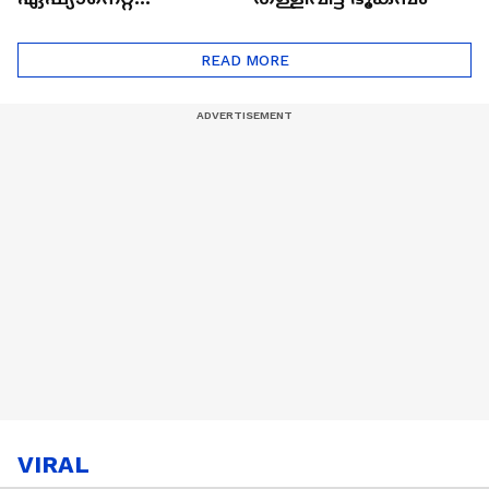
ഷൈനിങ് സ്റ്റാർസ്
സീസൺ 2
READ MORE
VIRAL