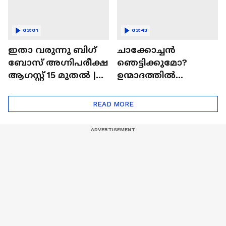
03:01
03:43
ഇതാ വരുന്നു ബിഗ്
ചാക്കോച്ചന്‍
ബോസ് അഗ്നിപരീക്ഷ
ഞെട്ടിക്കുമോ?
ആഗസ്റ്റ് 15 മുതൽ |
ഉന്മാദത്തിൽ
Bigg Boss Agnipariksha
ഒളിഞ്ഞിരിക്കുന്നതെ
ന്ത്?| Unmadham
READ MORE
Movie| Kunchacko
Boban