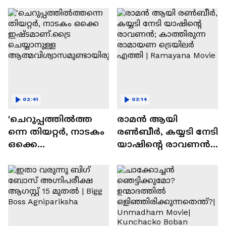
സന്തോഷം'
02:41
03:14
'ചെറുപ്പത്തിൽത്ത
രാമന്‍ ആയി
ന്നെ തിയറ്റർ, നാടകം
രൺബീർ, കയ്യടി നേടി
ഒക്കെ
യാഷിന്റെ രാവണൻ;
ഇഷ്ടമാണ്.ട്രൈ
കാത്തിരുന്ന
ചെയ്യാനുള്ള
രാമായണ ട്രെയിലർ
ആത്മവിശ്വാസമുണ്ടാ
എത്തി | Ramayana
യിരുന്നില്ല'
Movie