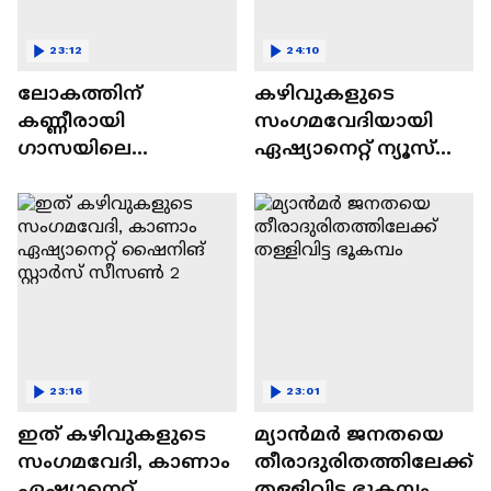
23:12
24:10
ലോകത്തിന്
കഴിവുകളുടെ
കണ്ണീരായി
സംഗമവേദിയായി
ഗാസയിലെ
ഏഷ്യാനെറ്റ് ന്യൂസ്
നിസഹായരായ
ഷൈനിങ് സ്റ്റാർസ്
കുഞ്ഞുങ്ങൾ
സീസൺ 2
23:16
23:01
ഇത് കഴിവുകളുടെ
മ്യാൻമർ ജനതയെ
സംഗമവേദി, കാണാം
തീരാദുരിതത്തിലേക്ക്
ഏഷ്യാനെറ്റ്
തള്ളിവിട്ട ഭൂകമ്പം