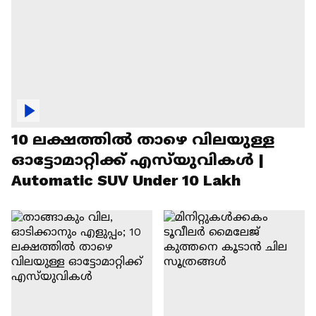
10 ലക്ഷത്തിൽ താഴെ വിലയുള്ള
ഓട്ടോമാറ്റിക്ക് എസ്‍യുവികൾ |
Automatic SUV Under 10 Lakh