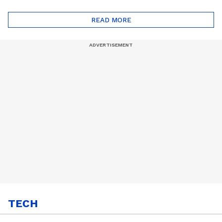
ദോഷങ്ങളും ഉണ്ട് |
ഖത്തറിലേയ്ക്ക്| Shell
Automatic Car
Eco Marathon 2025
READ MORE
TECH