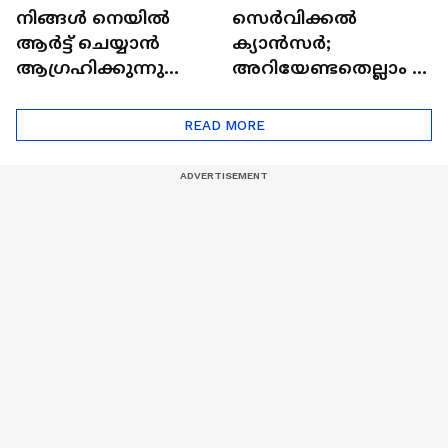
നിങ്ങൾ നെയിൽ
സെർവിക്കൽ
ആർട്ട് ചെയ്യാൻ
ക്യാൻസർ;
ആഗ്രഹിക്കുന്നുണ്ടോ
അറിയേണ്ടതെല്ലാം |
? അറിയാം
Doctor In | Cervical
ട്രെൻഡിനെക്കുറിച്ച് |
Cancer
READ MORE
Nail Art | Trends Cafe