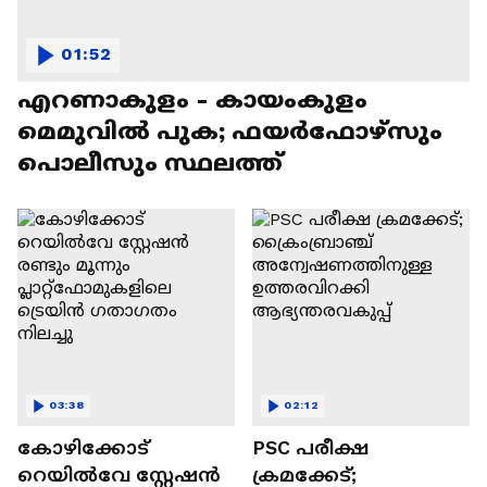
01:52
എറണാകുളം - കായംകുളം
മെമുവിൽ പുക; ഫയർഫോഴ്‌സും
പൊലീസും സ്ഥലത്ത്
03:38
02:12
കോഴിക്കോട്
PSC പരീക്ഷ
റെയിൽവേ സ്റ്റേഷൻ
ക്രമക്കേട്;