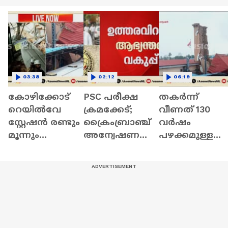
03:38
02:12
06:19
കോഴിക്കോട്
PSC പരീക്ഷ
തകർന്ന്
റെയിൽവേ
ക്രമക്കേട്;
വീണത് 130
സ്റ്റേഷൻ രണ്ടും
ക്രൈംബ്രാഞ്ച്
വർഷം
മൂന്നും
അന്വേഷണത്തി
പഴക്കമുള്ള
പ്ലാറ്റ്ഫോമുകളി
നുള്ള
ക്ലോക്ക് ടവർ;
ലെ ട്രെയിൻ
ഉത്തരവിറക്കി
കോഴിക്കോട്
ഗതാഗതം
ആഭ്യന്തരവകു
റെയിൽവേ
നിലച്ചു
പ്പ്
സ്റ്റേഷനിൽ
ഒഴിവായത് വ
ദുരന്തം