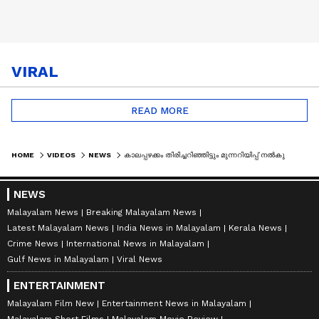
VIRAL
READ MORE
HOME
VIDEOS
NEWS
കാലപ്പഴക്കം തിരിച്ചറിഞ്ഞിട്ടും മുന്നറിയിപ്പ് നൽകുകയോ നിയന്ത്രണം ഏർപെടുത്തുകയോ ചെയ്‌തില്ലെന്ന് ആരോപണം
NEWS
Malayalam News
Breaking Malayalam News
Latest Malayalam News
India News in Malayalam
Kerala News
Crime News
International News in Malayalam
Gulf News in Malayalam
Viral News
ENTERTAINMENT
Malayalam Film New
Entertainment News in Malayalam
Malayalam Short Films
Malayalam Movie Review