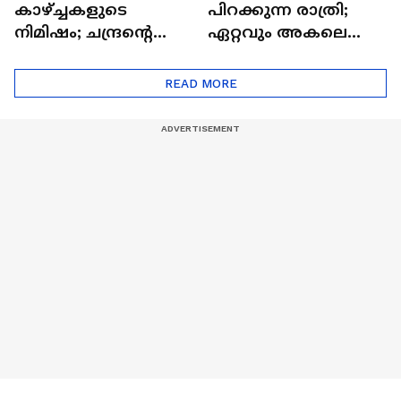
കാഴ്ച്ചകളുടെ
പിറക്കുന്ന രാത്രി;
നിമിഷം; ചന്ദ്രന്റെ
ഏറ്റവും അകലെ
മറുപുറത്തേക്കുള്ള
ആര്‍ട്ടിമെസ് 2 സംഘം
ഒറിയോണിന്റെ യാത്ര
READ MORE
ആരംഭിച്ചു