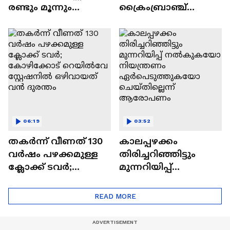
രണ്ടും മൂന്നും
ക്രൈംബ്രാഞ്ച്
പ്ലാറ്റ്ഫോമുകളിലെ
അന്വേഷണത്തിനുള്ള
ട്രെയിൻ ഗതാഗതം
ഉത്തരവിറക്കി
നിലച്ചു
ആഭ്യന്തരവകുപ്പ്
06:19
03:52
തകർന്ന് വീണത് 130
കാലപ്പഴക്കം
വർഷം പഴക്കമുള്ള
തിരിച്ചറിഞ്ഞിട്ടും
ക്ലോക്ക് ടവർ;
മുന്നറിയിപ്പ്
കോഴിക്കോട്
നൽകുകയോ
റെയിൽവേ
നിയന്ത്രണം
READ MORE
സ്റ്റേഷനിൽ
ഏർപെടുത്തുകയോ
ഒഴിവായത് വൻ
ചെയ്‌തില്ലെന്ന്