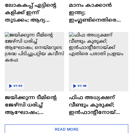
ലോകകപ്പ് എട്ടിന്റെ
മാനം കാക്കാൻ
കളിക്ക് ഇന്ന്
ഇന്ത്യ;
തുടക്കം; ആദ്യ
ഇംഗ്ലണ്ടിനെതിരെ
ക്വാര്‍ട്ടര്‍ പോരിൽ
നിർണായക ട്വന്റി 20
ഫ്രാൻസ്
ഇന്ന്
മൊറോക്കോയെ
നേരിടും
01:50
01:48
ജയിക്കുന്ന ടീമിന്റെ
ഫിഫ അധ്യക്ഷന്
ജേഴ്സി ധരിച്ച്
വീണ്ടും കുരുക്ക്;
ആഘോഷം;
ഇൻഫാന്റീനോയ്ക്ക്
നെയ്മറുടെ ശ്രദ്ധ
എതിരെ പരാതി
പിടിച്ചുപറ്റിയ കവീസ്
പ്രളയം
READ MORE