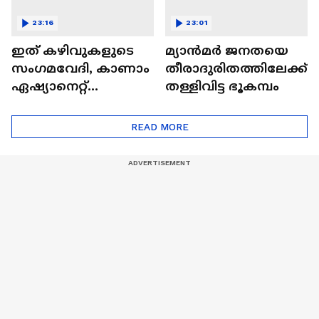
23:16
23:01
ഇത് കഴിവുകളുടെ
മ്യാൻമർ ജനതയെ
സംഗമവേദി, കാണാം
തീരാദുരിതത്തിലേക്ക്
ഏഷ്യാനെറ്റ്
തള്ളിവിട്ട ഭൂകമ്പം
ഷൈനിങ് സ്റ്റാർസ്
സീസൺ 2
READ MORE