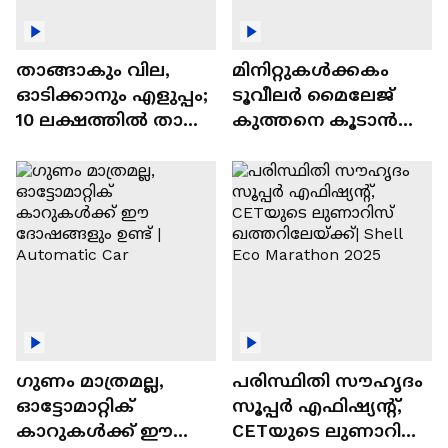
താങ്ങാകും വില,
മിനിറ്റുകൾക്കകം
ഓടിക്കാനും എളുപ്പം;
ടൂവീലർ മൈലേജ്
10 ലക്ഷത്തിൽ താഴെ
കുത്തനെ കൂടാൻ
വിലയുള്ള
ചില സൂത്രങ്ങൾ
ഓട്ടോമാറ്റിക്ക്
എസ്‍യുവികൾ
ഗുണം മാത്രമല്ല,
പരിസ്ഥിതി സൗഹൃദം
ഓട്ടോമാറ്റിക്
സൂപ്പർ എഫിഷ്യന്റ്,
കാറുകൾക്ക് ഈ
CETയുടെ ലുണാറിസ്