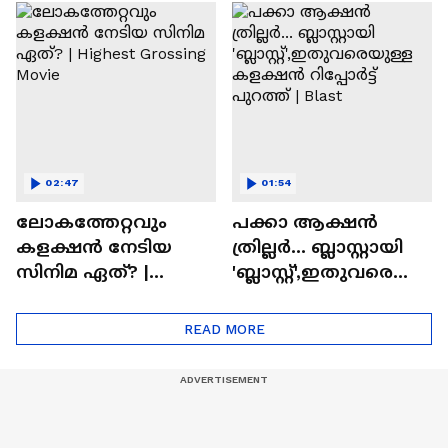
സിനിമയിലെ
ടൈംസ്' | Mollywood
'അമ്മമ്മ' ഡോളി
Times
ജൂൺ | Balan
02:47
01:54
ലോകത്തേറ്റവും
പക്കാ ആക്ഷൻ
കളക്ഷൻ നേടിയ
ത്രില്ലർ... ബ്ലാസ്റ്റായി
സിനിമ ഏത്? |
'ബ്ലാസ്റ്റ്',ഇതുവരെയു
Highest Grossing
ള്ള കളക്ഷൻ
Movie
റിപ്പോർട്ട് പുറത്ത് |
READ MORE
Blast