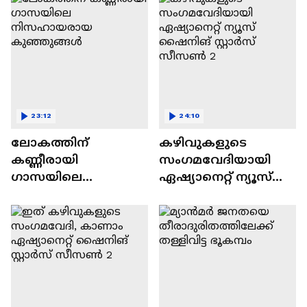
23:12
24:10
ലോകത്തിന്
കഴിവുകളുടെ
കണ്ണീരായി
സംഗമവേദിയായി
ഗാസയിലെ
ഏഷ്യാനെറ്റ് ന്യൂസ്
നിസഹായരായ
ഷൈനിങ് സ്റ്റാർസ്
കുഞ്ഞുങ്ങൾ
സീസൺ 2