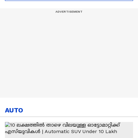
കഫേ
AUTO