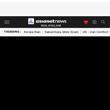
MALAYALAM
TRENDING :
Kerala Rain
Sabarimala Ghee Scam
US - Iran Conflict