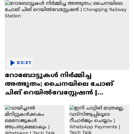
03:21
റോബോട്ടുകൾ നിർമ്മിച്ച
അത്ഭുതം; ചൈനയിലെ ചോങ്
ചിങ് റെയിൽവേസ്റ്റേഷൻ |
Chongqing Railway Station