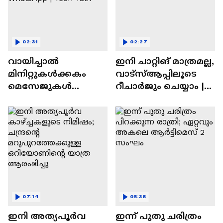
02:31
02:27
വായിച്ചാൽ
ഇനി ചാറ്റിങ് മാത്രമല്ല,
മിനിറ്റുകൾക്കകം
വാട്‌സ്‌ആപ്പിലൂടെ
മെസേജുകള്‍
റീചാർജും ചെയ്യാം |
അപ്രത്യക്ഷമാകും |
WhatsApp Payments |
WhatsApp | Tech Talk
Tech Talk
07:14
05:38
ഇനി അത്യപൂര്‍വ
ഇന്ന് പുതു ചരിത്രം