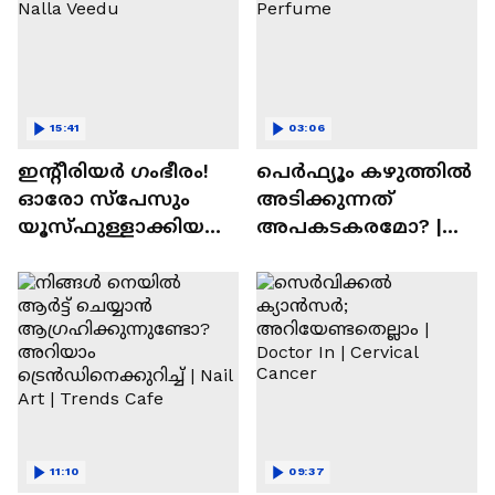
15:41
03:06
ഇന്റീരിയർ ഗംഭീരം!
പെർഫ്യൂം കഴുത്തിൽ
ഓരോ സ്‌പേസും
അടിക്കുന്നത്
യൂസ്ഫുള്ളാക്കിയ
അപകടകരമോ? |
വീട് | Nalla Veedu
Perfume
11:10
09:37