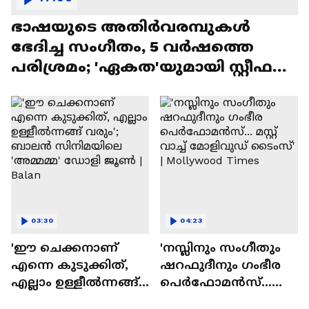
ഭാഷയുടെ അതിർവരമ്പുകൾ
ഭേദിച്ച സംഗീതം, 5 വർഷത്തെ
പരിശ്രമം; 'ഏകത'യുമായി സ്റ്റീഫൻ
ദേവസി| Stephen Devassy
03:30
04:23
'ഈ ചെക്കനാണ്
'നസ്ലിനും സംഗീതും
എന്നെ കുടുക്കിത്,
ഷറഫുദീനും ഗംഭീര
എല്ലാം ഉള്ളീൽന്നങ്ങ്
പെർഫോമൻസ്...
വരും'; ബാലൻ
മസ്റ്റ് വാച്ച് മോളിവുഡ്