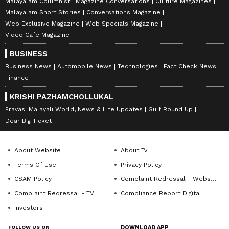
Malayalam Columnist
Magazine Conversations
Culture Magazines
Malayalam Short Stories
Conversations Magazine
Web Exclusive Magazine
Web Specials Magazine
Video Cafe Magazine
BUSINESS
Business News
Automobile News
Technologies
Fact Check News
Finance
KRISHI PAZHAMCHOLLUKAL
Pravasi Malayali World, News & Life Updates
Gulf Round Up
Dear Big Ticket
About Website
About Tv
Terms Of Use
Privacy Policy
CSAM Policy
Complaint Redressal - Website
Complaint Redressal - TV
Compliance Report Digital
Investors
FOLLOW US ON
DOWNLOAD APP