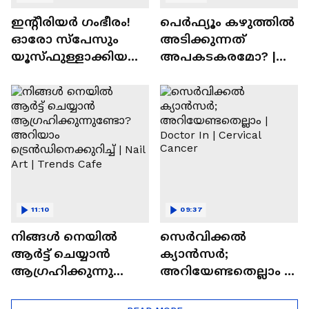
ഇന്റീരിയർ ഗംഭീരം!
പെർഫ്യൂം കഴുത്തിൽ
ഓരോ സ്‌പേസും
അടിക്കുന്നത്
യൂസ്ഫുള്ളാക്കിയ
അപകടകരമോ? |
വീട് | Nalla Veedu
Perfume
11:10
09:37
നിങ്ങൾ നെയിൽ
സെർവിക്കൽ
ആർട്ട് ചെയ്യാൻ
ക്യാൻസർ;
ആഗ്രഹിക്കുന്നുണ്ടോ
അറിയേണ്ടതെല്ലാം |
? അറിയാം
Doctor In | Cervical
ട്രെൻഡിനെക്കുറിച്ച് |
Cancer