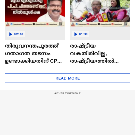
02:43
01:43
തിരുവനന്തപുരത്ത് ​
രാഷ്ട്രീയ
ഗതാ​ഗത തടസം
വകതിരിവില്ല,
ഉണ്ടാക്കിയതിന് CPM
രാഷ്ട്രീയത്തില്‍
മുൻ MLA
എംവി ഗോവിന്ദന്‍
ചിത്തരഞ്ജന് നിൽപ്പു
അധികപ്പറ്റാണെന്ന്
READ MORE
ശിക്ഷ
ജി സുധാകരന്‍