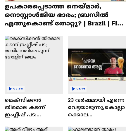
ഉപകാരപ്പെടാത്ത നെയ്‌മാർ,
നൊസ്റ്റാൾജിയ ഭാരം; ബ്രസീൽ
എന്തുകൊണ്ട് തോറ്റു? | Brazil | FIFA
World Cup
02:56
01:44
മെക്‌സിക്കന്‍
23 വർഷമായി എന്നെ
തിരമാല കടന്ന്
വേട്ടയാടുന്നു,കൊല്ലാ
ഇംഗ്ലീഷ് പട;
ക്കൊല
രണ്ടിനെതിരെ മൂന്ന്
ചെയ്യുന്നു,വെറുതെ
ഗോളിന് ജയം
സമയം