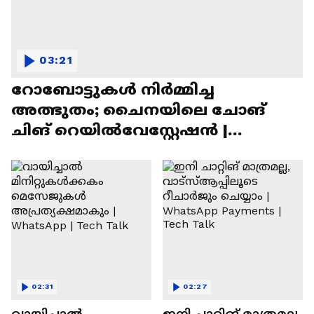
03:21
റോബോട്ടുകൾ നിർമ്മിച്ച
അത്ഭുതം; ചൈനയിലെ ചോങ്
ചിങ് റെയിൽവേസ്റ്റേഷൻ |
Chongqing Railway Station
02:31
02:27
വായിച്ചാൽ
ഇനി ചാറ്റിങ് മാത്രമല്ല,