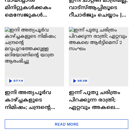
മിനിറ്റുകൾക്കകം
വാട്‌സ്‌ആപ്പിലൂടെ
മെസേജുകള്‍
റീചാർജും ചെയ്യാം |
അപ്രത്യക്ഷമാകും |
WhatsApp Payments |
WhatsApp | Tech Talk
Tech Talk
07:14
05:38
ഇനി അത്യപൂര്‍വ
ഇന്ന് പുതു ചരിത്രം
കാഴ്ച്ചകളുടെ
പിറക്കുന്ന രാത്രി;
നിമിഷം; ചന്ദ്രന്റെ
ഏറ്റവും അകലെ
മറുപുറത്തേക്കുള്ള
ആര്‍ട്ടിമെസ് 2 സംഘം
ഒറിയോണിന്റെ യാത്ര
READ MORE
ആരംഭിച്ചു