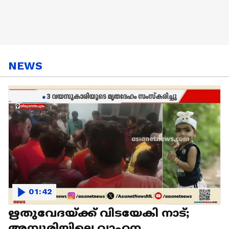
NEWS
01:42
ഋതുവേദയ്ക്ക് വിടയേകി നാട്;
അമ്പൂരിയിലെ വാഹന