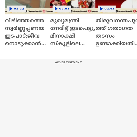
02:22
02:03
02:43
വിഴിഞ്ഞത്തെ
മുഖ്യമന്ത്രി
തിരുവനന്തപു
സ്വർണ്ണപ്പണയ
നേരിട്ട് ഇടപെട്ടു,
ത്ത് ​ഗതാ​ഗത
ഇടപാട്;ജീവ
മീനാക്ഷി
തടസം
നൊടുക്കാൻ
സ്‌കൂളിലെത്തി;
ഉണ്ടാക്കിയതിന
ശ്രമിച്ച ഒരു
ഇനി
CPM മുൻ MLA
യുവതി കൂടി
മീനാക്ഷിക്ക്
ചിത്തരഞ്ജന്
മരിച്ചു |
ഇഷ്ടവിഷയം
നിൽപ്പു ശിക്ഷ
Vizhinjam | Gold
പഠിക്കാം
Scam