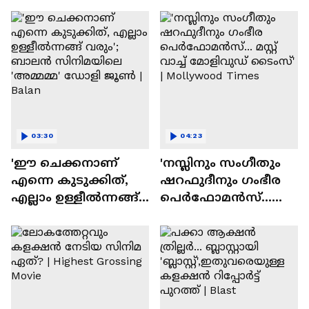
ദേവസി| Stephen Devassy
03:30
04:23
'ഈ ചെക്കനാണ്
'നസ്ലിനും സംഗീതും
എന്നെ കുടുക്കിത്,
ഷറഫുദീനും ഗംഭീര
എല്ലാം ഉള്ളീൽന്നങ്ങ്
പെർഫോമൻസ്...
വരും'; ബാലൻ
മസ്റ്റ് വാച്ച് മോളിവുഡ്
സിനിമയിലെ
ടൈംസ്' | Mollywood
'അമ്മമ്മ' ഡോളി
Times
ജൂൺ | Balan