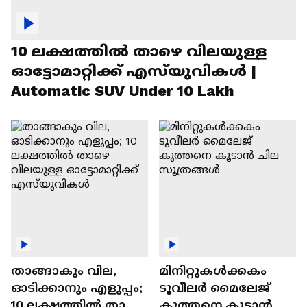
10 ലക്ഷത്തിൽ താഴെ വിലയുള്ള
ഓട്ടോമാറ്റിക്ക് എസ്‍യുവികൾ |
Automatic SUV Under 10 Lakh
താങ്ങാകും വില,
മിനിറ്റുകൾക്കകം
ഓടിക്കാനും എളുപ്പം;
ടൂവീലർ മൈലേജ്
10 ലക്ഷത്തിൽ താഴെ
കുത്തനെ കൂടാൻ