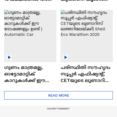
വിലയുള്ള
ചില സൂത്രങ്ങൾ
ഓട്ടോമാറ്റിക്ക്
എസ്‍യുവികൾ
ഗുണം മാത്രമല്ല,
പരിസ്ഥിതി സൗഹൃദം
ഓട്ടോമാറ്റിക്
സൂപ്പർ എഫിഷ്യന്റ്,
കാറുകൾക്ക് ഈ
CETയുടെ ലുണാറിസ്
ദോഷങ്ങളും ഉണ്ട് |
ഖത്തറിലേയ്ക്ക്| Shell
Automatic Car
Eco Marathon 2025
READ MORE