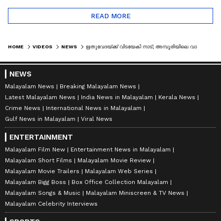
READ MORE
HOME
VIDEOS
NEWS
ഋതുവേദയ്ക്ക് വിടയേകി നാട്; അമ്പൂരിയിലെ വാഹന അപകടത്തിൽ മരിച്ച കുട്ടിയുടെ മൃതദേഹം സംസ്കരിച്ചു| AMBOORI
NEWS
Malayalam News
Breaking Malayalam News
Latest Malayalam News
India News in Malayalam
Kerala News
Crime News
International News in Malayalam
Gulf News in Malayalam
Viral News
ENTERTAINMENT
Malayalam Film New
Entertainment News in Malayalam
Malayalam Short Films
Malayalam Movie Review
Malayalam Movie Trailers
Malayalam Web Series
Malayalam Bigg Boss
Box Office Collection Malayalam
Malayalam Songs & Music
Malayalam Miniscreen & TV News
Malayalam Celebrity Interviews