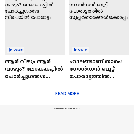
കളയരുത്:വിമർശക
ർക്ക് CR7ൻ്റെ മറുപടി
03:35
01:10
ആര് വീഴും ആര്
ഹാലണ്ടാണ് താരം!
വാഴും? ലോകകപ്പില്‍
ഗോള്‍ഡന്‍ ബൂട്ട്
പോര്‍ച്ചുഗല്‍vs
പോരാട്ടത്തില്‍
സ്പെയിന്‍ പോരാട്ടം
സൂപ്പര്‍താരങ്ങ
ള്‍ക്കൊപ്പം
READ MORE