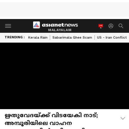
MALAYALAM
TRENDING :
Kerala Rain
Sabarimala Ghee Scam
US - Iran Conflict
ഋതുവേദയ്ക്ക് വിടയേകി നാട്;
അമ്പൂരിയിലെ വാഹന