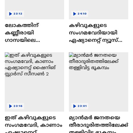
23:12
24:10
ലോകത്തിന്
കഴിവുകളുടെ
കണ്ണീരായി
സംഗമവേദിയായി
ഗാസയിലെ
ഏഷ്യാനെറ്റ് ന്യൂസ്
നിസഹായരായ
ഷൈനിങ് സ്റ്റാർസ്
കുഞ്ഞുങ്ങൾ
സീസൺ 2
23:16
23:01
ഇത് കഴിവുകളുടെ
മ്യാൻമർ ജനതയെ
സംഗമവേദി, കാണാം
തീരാദുരിതത്തിലേക്ക്
ഏഷ്യാനെറ്റ്
തള്ളിവിട്ട ഭൂകമ്പം