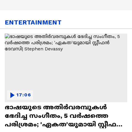
ENTERTAINMENT
17:06
ഭാഷയുടെ അതിർവരമ്പുകൾ
ഭേദിച്ച സംഗീതം, 5 വർഷത്തെ
പരിശ്രമം; 'ഏകത'യുമായി സ്റ്റീഫൻ