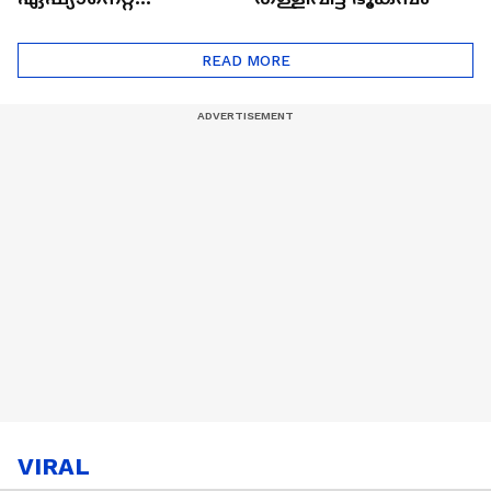
ഷൈനിങ് സ്റ്റാർസ്
സീസൺ 2
READ MORE
VIRAL