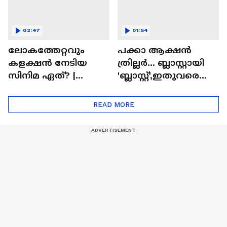
02:47
01:54
ലോകത്തേറ്റവും
പക്കാ ആക്ഷൻ
കളക്ഷൻ നേടിയ
ത്രില്ലർ... ബ്ലാസ്റ്റായി
സിനിമ ഏത്? |
'ബ്ലാസ്റ്റ്',ഇതുവരെയു
Highest Grossing
ള്ള കളക്ഷൻ
Movie
റിപ്പോർട്ട് പുറത്ത് |
READ MORE
Blast