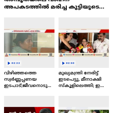
അപകടത്തിൽ മരിച്ച കുട്ടിയുടെ
മൃതദേഹം സംസ്കരിച്ചു| Amboori
02:22
02:03
വിഴിഞ്ഞത്തെ
മുഖ്യമന്ത്രി നേരിട്ട്
സ്വർണ്ണപ്പണയ
ഇടപെട്ടു, മീനാക്ഷി
ഇടപാട്;ജീവനൊടു
സ്‌കൂളിലെത്തി; ഇനി
ക്കാൻ ശ്രമിച്ച ഒരു
മീനാക്ഷിക്ക്
യുവതി കൂടി മരിച്ചു |
ഇഷ്ടവിഷയം
Vizhinjam | Gold Scam
പഠിക്കാം