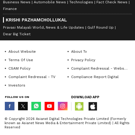
Business News
Automobile News
Technologies
Fact Check News
Finance
KRISHI PAZHAMCHOLLUKAL
Pravasi Malayali World, News & Life Updates
Gulf Round Up
Dear Big Ticket
About Website
About Tv
Terms Of Use
Privacy Policy
CSAM Policy
Complaint Redressal - Website
Complaint Redressal - TV
Compliance Report Digital
Investors
FOLLOW US ON
DOWNLOAD APP
© Copyright 2026 Asianxt Digital Technologies Private Limited (Formerly
known as Asianet News Media & Entertainment Private Limited) | All Rights
Reserved