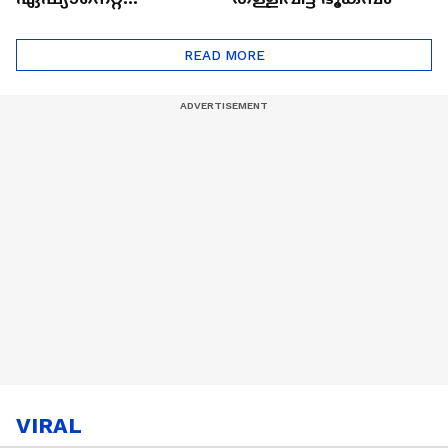
ഷൈനിങ് സ്റ്റാർസ്
സീസൺ 2
READ MORE
VIRAL