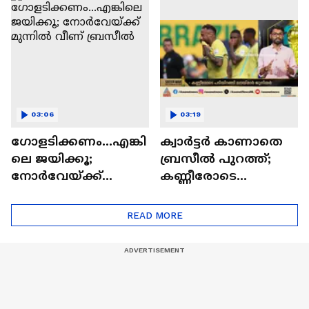
ആരാധകർ
ഹാലണ്ട്
03:06
03:19
ഗോളടിക്കണം...എങ്കി
ക്വാർട്ടർ കാണാതെ
ലെ ജയിക്കൂ;
ബ്രസീൽ പുറത്ത്;
നോര്‍വേയ്ക്ക്
കണ്ണീരോടെ
മുന്നില്‍ വീണ്
പടിയിറങ്ങി നെയ്മാർ
ബ്രസീല്‍
ജൂനിയർ
READ MORE