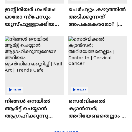
ഇന്റീരിയർ ഗംഭീരം!
പെർഫ്യൂം കഴുത്തിൽ
ഓരോ സ്‌പേസും
അടിക്കുന്നത്
യൂസ്ഫുള്ളാക്കിയ
അപകടകരമോ? |
വീട് | Nalla Veedu
Perfume
11:10
09:37
നിങ്ങൾ നെയിൽ
സെർവിക്കൽ
ആർട്ട് ചെയ്യാൻ
ക്യാൻസർ;
ആഗ്രഹിക്കുന്നുണ്ടോ
അറിയേണ്ടതെല്ലാം |
? അറിയാം
Doctor In | Cervical
ട്രെൻഡിനെക്കുറിച്ച് |
Cancer