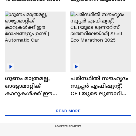
വിലയുള്ള
ചില സൂത്രങ്ങൾ
ഓട്ടോമാറ്റിക്ക്
എസ്‍യുവികൾ
ഗുണം മാത്രമല്ല,
പരിസ്ഥിതി സൗഹൃദം
ഓട്ടോമാറ്റിക്
സൂപ്പർ എഫിഷ്യന്റ്,
കാറുകൾക്ക് ഈ
CETയുടെ ലുണാറിസ്
ദോഷങ്ങളും ഉണ്ട് |
ഖത്തറിലേയ്ക്ക്| Shell
Automatic Car
Eco Marathon 2025
READ MORE