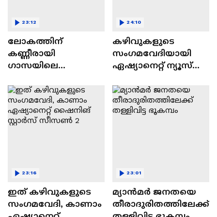
23:12
24:10
ലോകത്തിന്
കഴിവുകളുടെ
കണ്ണീരായി
സംഗമവേദിയായി
ഗാസയിലെ
ഏഷ്യാനെറ്റ് ന്യൂസ്
നിസഹായരായ
ഷൈനിങ് സ്റ്റാർസ്
കുഞ്ഞുങ്ങൾ
സീസൺ 2
23:16
23:01
ഇത് കഴിവുകളുടെ
മ്യാൻമർ ജനതയെ
സംഗമവേദി, കാണാം
തീരാദുരിതത്തിലേക്ക്
ഏഷ്യാനെറ്റ്
തള്ളിവിട്ട ഭൂകമ്പം