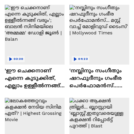
ദേവസി| Stephen Devassy
03:30
04:23
'ഈ ചെക്കനാണ്
'നസ്ലിനും സംഗീതും
എന്നെ കുടുക്കിത്,
ഷറഫുദീനും ഗംഭീര
എല്ലാം ഉള്ളീൽന്നങ്ങ്
പെർഫോമൻസ്...
വരും'; ബാലൻ
മസ്റ്റ് വാച്ച് മോളിവുഡ്
സിനിമയിലെ
ടൈംസ്' | Mollywood
'അമ്മമ്മ' ഡോളി
Times
ജൂൺ | Balan