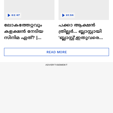
02:47
01:54
ലോകത്തേറ്റവും
പക്കാ ആക്ഷൻ
കളക്ഷൻ നേടിയ
ത്രില്ലർ... ബ്ലാസ്റ്റായി
സിനിമ ഏത്? |
'ബ്ലാസ്റ്റ്',ഇതുവരെയു
Highest Grossing
ള്ള കളക്ഷൻ
Movie
റിപ്പോർട്ട് പുറത്ത് |
READ MORE
Blast