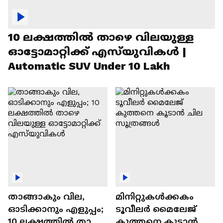
10 ലക്ഷത്തിൽ താഴെ വിലയുള്ള
ഓട്ടോമാറ്റിക്ക് എസ്‍യുവികൾ |
Automatic SUV Under 10 Lakh
താങ്ങാകും വില,
മിനിറ്റുകൾക്കകം
ഓടിക്കാനും എളുപ്പം;
ടൂവീലർ മൈലേജ്
10 ലക്ഷത്തിൽ താഴെ
കുത്തനെ കൂടാൻ