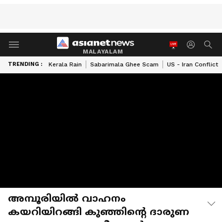
MALAYALAM
TRENDING :
Kerala Rain
Sabarimala Ghee Scam
US - Iran Conflict
അമ്പൂരിയിൽ വാഹനം
കയറിയിറങ്ങി കുഞ്ഞിൻ്റെ ദാരുണ