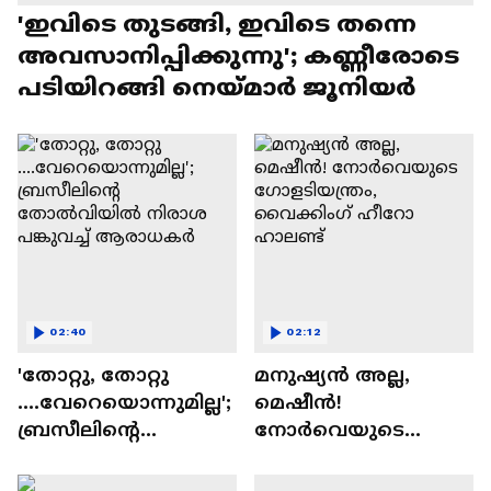
'ഇവിടെ തുടങ്ങി, ഇവിടെ തന്നെ
അവസാനിപ്പിക്കുന്നു'; കണ്ണീരോടെ
പടിയിറങ്ങി നെയ്മാർ ജൂനിയർ
02:40
02:12
'തോറ്റു, തോറ്റു
മനുഷ്യൻ അല്ല,
....വേറെയൊന്നുമില്ല';
മെഷീൻ!
ബ്രസീലിൻ്റെ
നോർവെയുടെ
തോൽ‌വിയിൽ
ഗോളടിയന്ത്രം,
നിരാശ പങ്കുവച്ച്
വൈക്കിംഗ് ഹീറോ