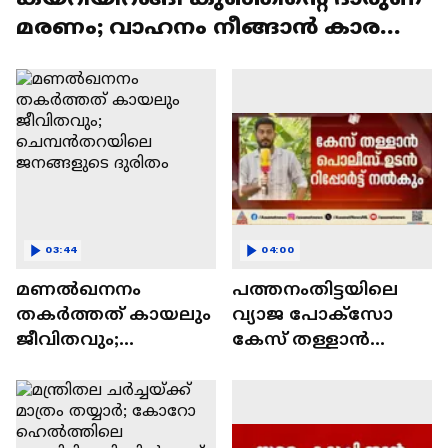
മരണം; വാഹനം നീങ്ങാൻ കാരണം
ഹാൻഡ് ബ്രേക്ക് തകരാ‍‍ർ
03:44
04:00
മണൽഖനനം
പത്തനംതിട്ടയിലെ
തകർത്തത് കായലും
വ്യാജ പോക്സോ
ജീവിതവും;
കേസ് തള്ളാന്‍
ചെമ്പൻതറയിലെ
പൊലീസ് ഉടന്‍
ജനങ്ങളുടെ ദുരിതം
റിപ്പോര്‍ട്ട് നല്‍കും