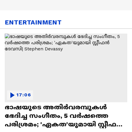
ENTERTAINMENT
17:06
ഭാഷയുടെ അതിർവരമ്പുകൾ
ഭേദിച്ച സംഗീതം, 5 വർഷത്തെ
പരിശ്രമം; 'ഏകത'യുമായി സ്റ്റീഫൻ