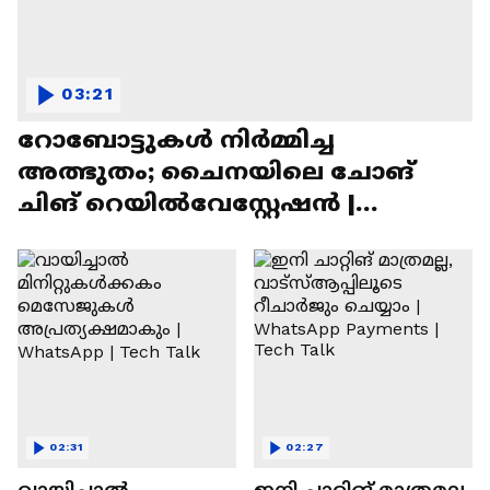
03:21
റോബോട്ടുകൾ നിർമ്മിച്ച
അത്ഭുതം; ചൈനയിലെ ചോങ്
ചിങ് റെയിൽവേസ്റ്റേഷൻ |
Chongqing Railway Station
02:31
02:27
വായിച്ചാൽ
ഇനി ചാറ്റിങ് മാത്രമല്ല,