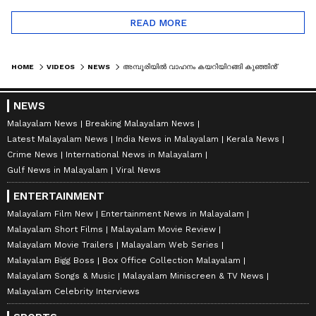
READ MORE
HOME
VIDEOS
NEWS
അമ്പൂരിയിൽ വാഹനം കയറിയിറങ്ങി കുഞ്ഞിൻ്റെ ദാരുണ മരണം; വാഹനം നീങ്ങാൻ കാരണം ഹാൻഡ് ബ്രേക്ക് തകരാ‍‍ർ
NEWS
Malayalam News
Breaking Malayalam News
Latest Malayalam News
India News in Malayalam
Kerala News
Crime News
International News in Malayalam
Gulf News in Malayalam
Viral News
ENTERTAINMENT
Malayalam Film New
Entertainment News in Malayalam
Malayalam Short Films
Malayalam Movie Review
Malayalam Movie Trailers
Malayalam Web Series
Malayalam Bigg Boss
Box Office Collection Malayalam
Malayalam Songs & Music
Malayalam Miniscreen & TV News
Malayalam Celebrity Interviews