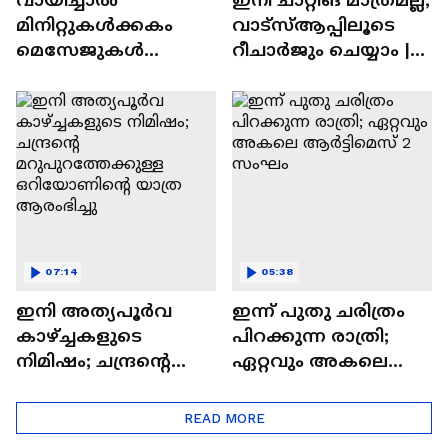
മിനിറ്റുകൾക്കകം
വാട്‌സ്‌ആപ്പിലൂടെ
മെസേജുകള്‍
റീചാർജും ചെയ്യാം |
അപ്രത്യക്ഷമാകും |
WhatsApp Payments |
WhatsApp | Tech Talk
Tech Talk
07:14
05:38
ഇനി അത്യപൂര്‍വ
ഇന്ന് പുതു ചരിത്രം
കാഴ്ച്ചകളുടെ
പിറക്കുന്ന രാത്രി;
നിമിഷം; ചന്ദ്രന്റെ
ഏറ്റവും അകലെ
മറുപുറത്തേക്കുള്ള
ആര്‍ട്ടിമെസ് 2 സംഘം
ഒറിയോണിന്റെ യാത്ര
READ MORE
ആരംഭിച്ചു