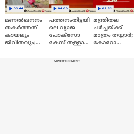
03:44
04:00
02:52
മണൽഖനനം
പത്തനംതിട്ടയി
മന്ത്രിതല
തകർത്തത്
ലെ വ്യാജ
ചര്‍ച്ചയ്ക്ക്
കായലും
പോക്സോ
മാത്രം തയ്യാര്‍;
ജീവിതവും;
കേസ് തള്ളാന്‍
കോറോ
ചെമ്പൻതറയി
പൊലീസ് ഉടന്‍
ഹെല്‍ത്തിലെ
ലെ ജനങ്ങളുടെ
റിപ്പോര്‍ട്ട്
കൂട്ടപ്പിരിച്ചുവിട
ദുരിതം
നല്‍കും
ലില്‍ ഇന്ന്
ചര്‍ച്ചയില്ല