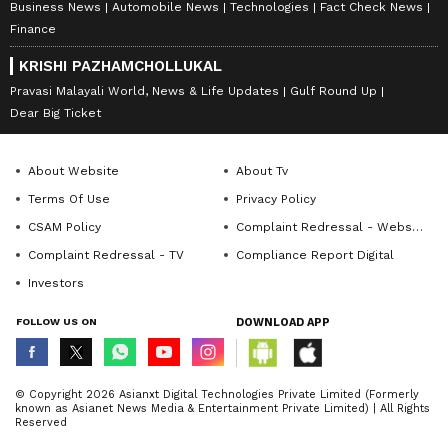
Business News
Automobile News
Technologies
Fact Check News
Finance
KRISHI PAZHAMCHOLLUKAL
Pravasi Malayali World, News & Life Updates
Gulf Round Up
Dear Big Ticket
About Website
About Tv
Terms Of Use
Privacy Policy
CSAM Policy
Complaint Redressal - Website
Complaint Redressal - TV
Compliance Report Digital
Investors
FOLLOW US ON
DOWNLOAD APP
© Copyright 2026 Asianxt Digital Technologies Private Limited (Formerly
known as Asianet News Media & Entertainment Private Limited) | All Rights
Reserved