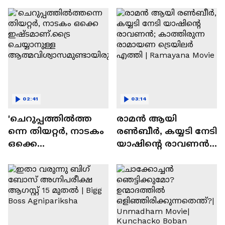
സന്തോഷം'
02:41
03:14
'ചെറുപ്പത്തിൽത്ത
രാമന്‍ ആയി
ന്നെ തിയറ്റർ, നാടകം
രൺബീർ, കയ്യടി നേടി
ഒക്കെ
യാഷിന്റെ രാവണൻ;
ഇഷ്ടമാണ്.ട്രൈ
കാത്തിരുന്ന
ചെയ്യാനുള്ള
രാമായണ ട്രെയിലർ
ആത്മവിശ്വാസമുണ്ടാ
എത്തി | Ramayana
യിരുന്നില്ല'
Movie