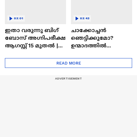
03:01
03:43
ഇതാ വരുന്നു ബിഗ്
ചാക്കോച്ചന്‍
ബോസ് അഗ്നിപരീക്ഷ
ഞെട്ടിക്കുമോ?
ആഗസ്റ്റ് 15 മുതൽ |
ഉന്മാദത്തിൽ
Bigg Boss Agnipariksha
ഒളിഞ്ഞിരിക്കുന്നതെ
ന്ത്?| Unmadham
READ MORE
Movie| Kunchacko
Boban