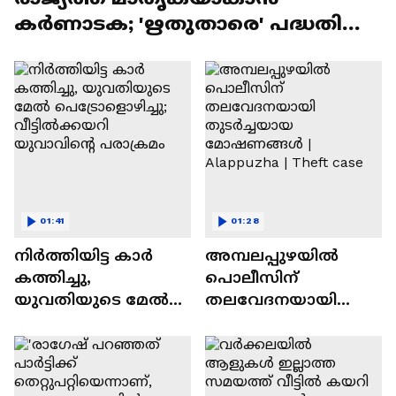
കര്‍ണാടക; 'ഋതുതാരെ' പദ്ധതി
ഒരുങ്ങുന്നു
01:41
01:28
നിർത്തിയിട്ട കാർ
അമ്പലപ്പുഴയില്‍
കത്തിച്ചു,
പൊലീസിന്
യുവതിയുടെ മേൽ
തലവേദനയായി
പെട്രോളൊഴിച്ചു;
തുടര്‍ച്ചയായ
വീട്ടിൽക്കയറി
മോഷണങ്ങള്‍ |
യുവാവിന്റെ
Alappuzha | Theft case
പരാക്രമം