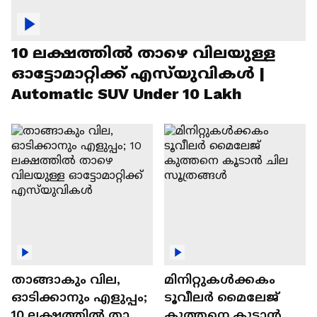
10 ലക്ഷത്തിൽ താഴെ വിലയുള്ള
ഓട്ടോമാറ്റിക്ക് എസ്‍യുവികൾ |
Automatic SUV Under 10 Lakh
താങ്ങാകും വില,
മിനിറ്റുകൾക്കകം
ഓടിക്കാനും എളുപ്പം;
ടൂവീലർ മൈലേജ്
10 ലക്ഷത്തിൽ താഴെ
കുത്തനെ കൂടാൻ