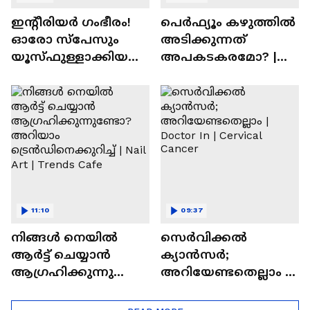
ഇന്റീരിയർ ഗംഭീരം!
പെർഫ്യൂം കഴുത്തിൽ
ഓരോ സ്‌പേസും
അടിക്കുന്നത്
യൂസ്ഫുള്ളാക്കിയ
അപകടകരമോ? |
വീട് | Nalla Veedu
Perfume
11:10
09:37
നിങ്ങൾ നെയിൽ
സെർവിക്കൽ
ആർട്ട് ചെയ്യാൻ
ക്യാൻസർ;
ആഗ്രഹിക്കുന്നുണ്ടോ
അറിയേണ്ടതെല്ലാം |
? അറിയാം
Doctor In | Cervical
ട്രെൻഡിനെക്കുറിച്ച് |
Cancer