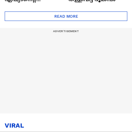
ഷൈനിങ് സ്റ്റാർസ്
സീസൺ 2
READ MORE
VIRAL