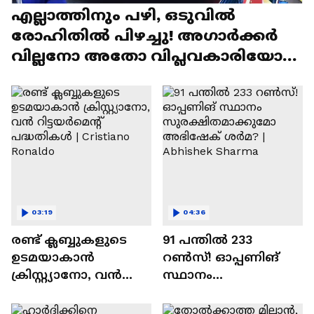
എല്ലാത്തിനും പഴി, ഒടുവില്‍
രോഹിതില്‍ പിഴച്ചു! അഗാര്‍ക്കർ
വില്ലനോ അതോ വിപ്ലവകാരിയോ? |
Ajit Agarkar
03:19
04:36
രണ്ട്‌ ക്ലബ്ബുകളുടെ
91 പന്തില്‍ 233
ഉടമയാകാന്‍
റണ്‍സ്! ഓപ്പണിങ്
ക്രിസ്റ്റ്യാനോ, വന്‍
സ്ഥാനം
റിട്ടയര്‍മെന്റ്‌
സുരക്ഷിതമാക്കുമോ
പദ്ധതികള്‍ | Cristiano
അഭിഷേക് ശർമ? |