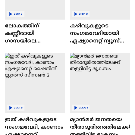
23:12
24:10
ലോകത്തിന്
കഴിവുകളുടെ
കണ്ണീരായി
സംഗമവേദിയായി
ഗാസയിലെ
ഏഷ്യാനെറ്റ് ന്യൂസ്
നിസഹായരായ
ഷൈനിങ് സ്റ്റാർസ്
കുഞ്ഞുങ്ങൾ
സീസൺ 2
23:16
23:01
ഇത് കഴിവുകളുടെ
മ്യാൻമർ ജനതയെ
സംഗമവേദി, കാണാം
തീരാദുരിതത്തിലേക്ക്
ഏഷ്യാനെറ്റ്
തള്ളിവിട്ട ഭൂകമ്പം