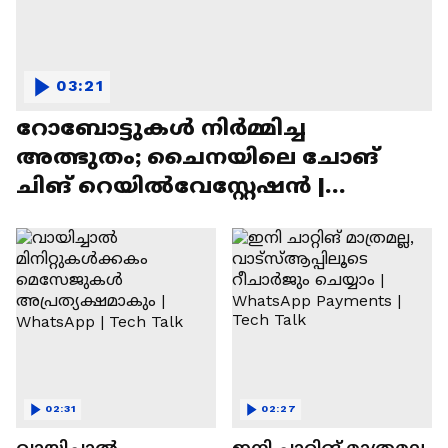
03:21
റോബോട്ടുകൾ നിർമ്മിച്ച
അത്ഭുതം; ചൈനയിലെ ചോങ്
ചിങ് റെയിൽവേസ്റ്റേഷൻ |
Chongqing Railway Station
02:31
02:27
വായിച്ചാൽ
ഇനി ചാറ്റിങ് മാത്രമല്ല,