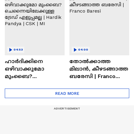
Ronaldo
Abhishek Sharma
04:53
04:00
ഹാർദിക്കിനെ
തോല്‍ക്കാത്ത
ഒഴിവാക്കുമോ
മിലാന്‍, കീഴടങ്ങാത്ത
മുംബൈ?
ബരേസി | Franco
ചെന്നൈയിലേക്കുള്ള
Baresi
ട്രേഡ് എളുപ്പമല്ല |
READ MORE
Hardik Pandya | CSK |
MI