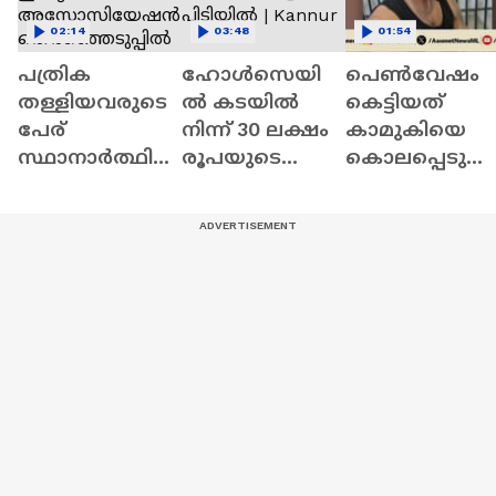
02:14
03:48
01:54
പത്രിക
ഹോൾസെയി
പെൺവേഷം
തള്ളിയവരുടെ
ൽ കടയിൽ
കെട്ടിയത്
പേര്
നിന്ന് 30 ലക്ഷം
കാമുകിയെ
സ്ഥാനാര്‍ത്ഥി
രൂപയുടെ
കൊലപ്പെടു
പട്ടികയിൽ;
സിഗരറ്റ്
ത്താൻ;
ഷാര്‍ജ ഇന്ത്യൻ
മോഷണം;
ഗുരുവായൂരി
അസോസിയേ
തമിഴ്നാട്
അഞ്ച്
ഷൻ
സ്വദേശി
പ്രതികളെ
തെര‍ഞ്ഞെടുപ്പി
പിടിയിൽ |
റിമാൻഡ്
ൽ തര്‍ക്കം
Kannur
ചെയ്തു |
Thrissur