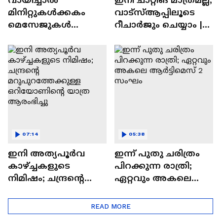
മിനിറ്റുകൾക്കകം
വാട്‌സ്‌ആപ്പിലൂടെ
മെസേജുകള്‍
റീചാർജും ചെയ്യാം |
അപ്രത്യക്ഷമാകും |
WhatsApp Payments |
WhatsApp | Tech Talk
Tech Talk
07:14
05:38
ഇനി അത്യപൂര്‍വ
ഇന്ന് പുതു ചരിത്രം
കാഴ്ച്ചകളുടെ
പിറക്കുന്ന രാത്രി;
നിമിഷം; ചന്ദ്രന്റെ
ഏറ്റവും അകലെ
മറുപുറത്തേക്കുള്ള
ആര്‍ട്ടിമെസ് 2 സംഘം
ഒറിയോണിന്റെ യാത്ര
READ MORE
ആരംഭിച്ചു