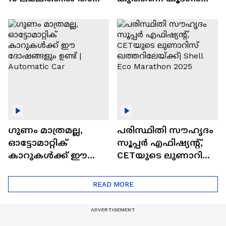
വിലയുള്ള
ചില സൂത്രങ്ങൾ
ഓട്ടോമാറ്റിക്ക്
എസ്‍യുവികൾ
ഗുണം മാത്രമല്ല,
പരിസ്ഥിതി സൗഹൃദം
ഓട്ടോമാറ്റിക്
സൂപ്പർ എഫിഷ്യന്റ്,
കാറുകൾക്ക് ഈ
CETയുടെ ലുണാറിസ്
ദോഷങ്ങളും ഉണ്ട് |
ഖത്തറിലേയ്ക്ക്| Shell
Automatic Car
Eco Marathon 2025
READ MORE