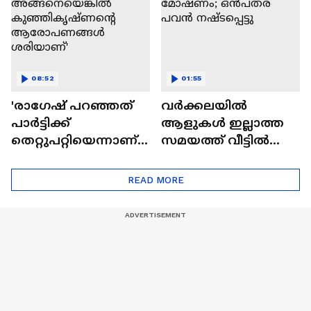
08:52
01:55
'രാഗേഷ് പറഞ്ഞത്
വർക്കലയിൽ
പാർട്ടിക്ക്
ആളുകൾ ഇല്ലാത്ത
തെറ്റുപറ്റിയെന്നാണ്,
സമയത്ത് വീട്ടിൽ
അങ്ങനെയെങ്കിൽ
കയറി മോഷണം;
കുഞ്ഞികൃഷ്ണൻ്റെ
ഒൻപതര പവൻ
READ MORE
ആരോപണങ്ങൾ
നഷ്ടപ്പെട്ടു
ശരിയാണ്'