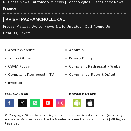
Business News
Automobile News
Technologies
Fact Check News
Finance
KRISHI PAZHAMCHOLLUKAL
Pravasi Malayali World, News & Life Updates
Gulf Round Up
Dear Big Ticket
About Website
About Tv
Terms Of Use
Privacy Policy
CSAM Policy
Complaint Redressal - Website
Complaint Redressal - TV
Compliance Report Digital
Investors
FOLLOW US ON
DOWNLOAD APP
© Copyright 2026 Asianxt Digital Technologies Private Limited (Formerly
known as Asianet News Media & Entertainment Private Limited) | All Rights
Reserved