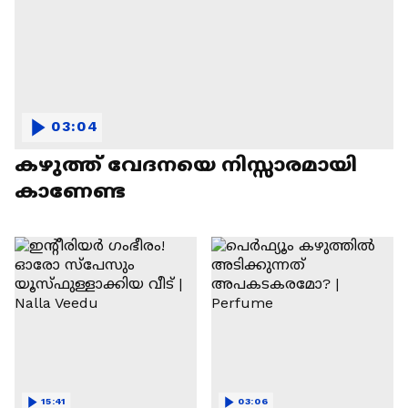
03:04
കഴുത്ത് വേദനയെ നിസ്സാരമായി
കാണേണ്ട
15:41
03:06