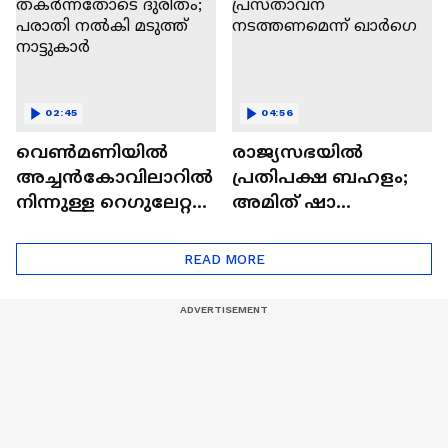
02:45
04:56
വെൺമണിയിൽ
രാജ്യസഭയിൽ
അച്ചൻകോവിലാറിൽ
പ്രതിപക്ഷ ബഹളം;
നിന്നുള്ള റെഗുലേറ്റർ
അമിത് ഷാ
തകർന്നതോടെ
സഭയിലെത്തി
ദുരിതം; പരാതി
പ്രസ്‌താവന
READ MORE
നൽകി മടുത്ത്
നടത്തണമെന്ന്
നാട്ടുകാർ
ഖാർഗെ