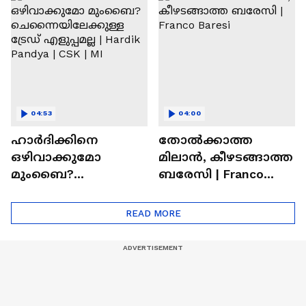
Ronaldo
Abhishek Sharma
04:53
04:00
ഹാർദിക്കിനെ
തോല്‍ക്കാത്ത
ഒഴിവാക്കുമോ
മിലാന്‍, കീഴടങ്ങാത്ത
മുംബൈ?
ബരേസി | Franco
ചെന്നൈയിലേക്കുള്ള
Baresi
ട്രേഡ് എളുപ്പമല്ല |
READ MORE
Hardik Pandya | CSK |
MI