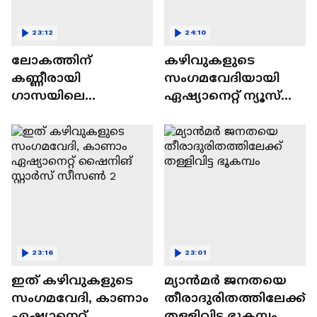
23:12
24:10
ലോകത്തിന്
കഴിവുകളുടെ
കണ്ണീരായി
സംഗമവേദിയായി
ഗാസയിലെ
ഏഷ്യാനെറ്റ് ന്യൂസ്
നിസഹായരായ
ഷൈനിങ് സ്റ്റാർസ്
കുഞ്ഞുങ്ങൾ
സീസൺ 2
23:16
23:01
ഇത് കഴിവുകളുടെ
മ്യാൻമർ ജനതയെ
സംഗമവേദി, കാണാം
തീരാദുരിതത്തിലേക്ക്
ഏഷ്യാനെറ്റ്
തള്ളിവിട്ട ഭൂകമ്പം