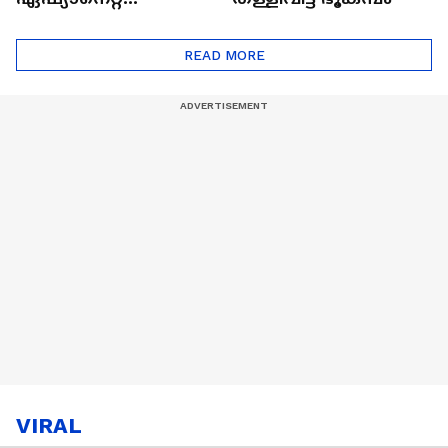
ഷൈനിങ് സ്റ്റാർസ്
സീസൺ 2
READ MORE
VIRAL