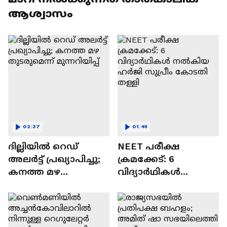
ആശ്വാസം
02:37
01:49
ദില്ലിയിൽ റെഡ്
NEET പരീക്ഷ
അലർട്ട് പ്രഖ്യാപിച്ചു;
ക്രമക്കേട്: 6
കനത്ത മഴ
വിദ്യാർഥികൾ
തുടരുമെന്ന്
നൽകിയ ഹർജി
മുന്നറിയിപ്പ്
സുപ്രീം കോടതി
തള്ളി