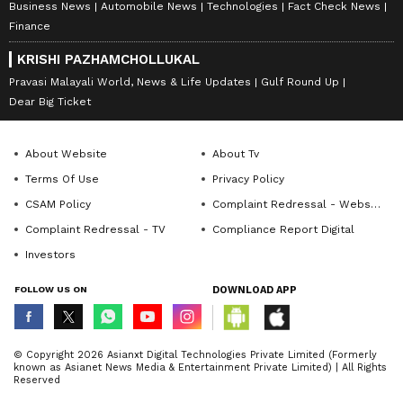
Business News
Automobile News
Technologies
Fact Check News
Finance
KRISHI PAZHAMCHOLLUKAL
Pravasi Malayali World, News & Life Updates
Gulf Round Up
Dear Big Ticket
About Website
About Tv
Terms Of Use
Privacy Policy
CSAM Policy
Complaint Redressal - Website
Complaint Redressal - TV
Compliance Report Digital
Investors
FOLLOW US ON
DOWNLOAD APP
© Copyright 2026 Asianxt Digital Technologies Private Limited (Formerly
known as Asianet News Media & Entertainment Private Limited) | All Rights
Reserved