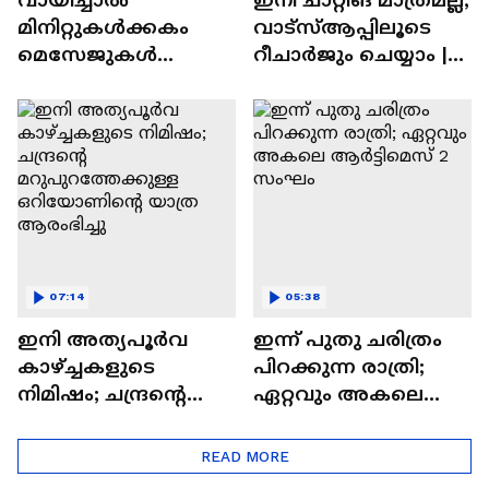
മിനിറ്റുകൾക്കകം
വാട്‌സ്‌ആപ്പിലൂടെ
മെസേജുകള്‍
റീചാർജും ചെയ്യാം |
അപ്രത്യക്ഷമാകും |
WhatsApp Payments |
WhatsApp | Tech Talk
Tech Talk
07:14
05:38
ഇനി അത്യപൂര്‍വ
ഇന്ന് പുതു ചരിത്രം
കാഴ്ച്ചകളുടെ
പിറക്കുന്ന രാത്രി;
നിമിഷം; ചന്ദ്രന്റെ
ഏറ്റവും അകലെ
മറുപുറത്തേക്കുള്ള
ആര്‍ട്ടിമെസ് 2 സംഘം
ഒറിയോണിന്റെ യാത്ര
READ MORE
ആരംഭിച്ചു