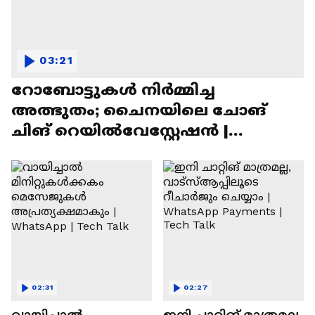
03:21
റോബോട്ടുകൾ നിർമ്മിച്ച
അത്ഭുതം; ചൈനയിലെ ചോങ്
ചിങ് റെയിൽവേസ്റ്റേഷൻ |
Chongqing Railway Station
02:31
02:27
വായിച്ചാൽ
ഇനി ചാറ്റിങ് മാത്രമല്ല,