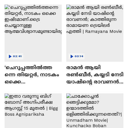
സന്തോഷം'
02:41
03:14
'ചെറുപ്പത്തിൽത്ത
രാമന്‍ ആയി
ന്നെ തിയറ്റർ, നാടകം
രൺബീർ, കയ്യടി നേടി
ഒക്കെ
യാഷിന്റെ രാവണൻ;
ഇഷ്ടമാണ്.ട്രൈ
കാത്തിരുന്ന
ചെയ്യാനുള്ള
രാമായണ ട്രെയിലർ
ആത്മവിശ്വാസമുണ്ടാ
എത്തി | Ramayana
യിരുന്നില്ല'
Movie