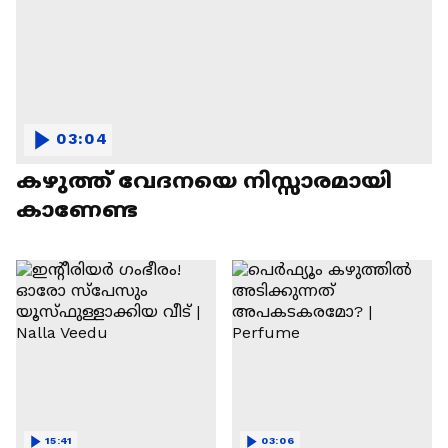
03:04
കഴുത്ത് വേദനയെ നിസ്സാരമായി
കാണേണ്ട
15:41
03:06