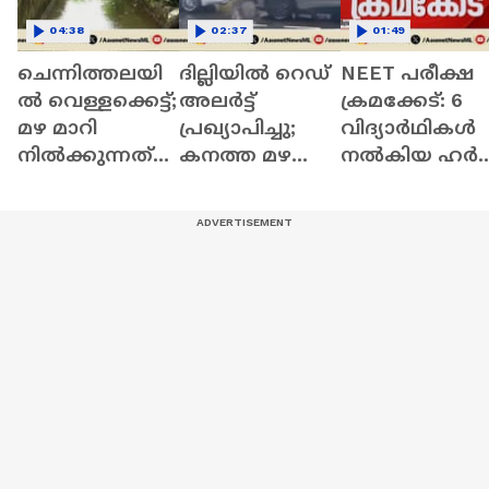
04:38
02:37
01:49
ചെന്നിത്തലയി
ദില്ലിയിൽ റെഡ്
NEET പരീക്ഷ
ൽ വെള്ളക്കെട്ട്;
അലർട്ട്
ക്രമക്കേട്: 6
മഴ മാറി
പ്രഖ്യാപിച്ചു;
വിദ്യാർഥികൾ
നിൽക്കുന്നത്
കനത്ത മഴ
നൽകിയ ഹർജി
താത്കാലിക
തുടരുമെന്ന്
സുപ്രീം കോടത
ആശ്വാസം
മുന്നറിയിപ്പ്
തള്ളി