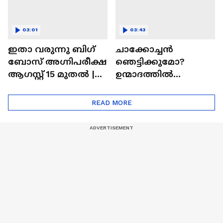
03:01
03:43
ഇതാ വരുന്നു ബിഗ്
ചാക്കോച്ചന്‍
ബോസ് അഗ്നിപരീക്ഷ
ഞെട്ടിക്കുമോ?
ആഗസ്റ്റ് 15 മുതൽ |
ഉന്മാദത്തിൽ
Bigg Boss Agnipariksha
ഒളിഞ്ഞിരിക്കുന്നതെ
ന്ത്?| Unmadham
READ MORE
Movie| Kunchacko
Boban