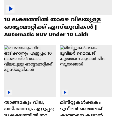
10 ലക്ഷത്തിൽ താഴെ വിലയുള്ള
ഓട്ടോമാറ്റിക്ക് എസ്‍യുവികൾ |
Automatic SUV Under 10 Lakh
താങ്ങാകും വില,
മിനിറ്റുകൾക്കകം
ഓടിക്കാനും എളുപ്പം;
ടൂവീലർ മൈലേജ്
10 ലക്ഷത്തിൽ താഴെ
കുത്തനെ കൂടാൻ