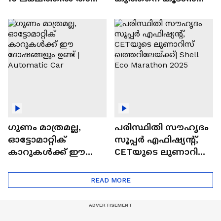
വിലയുള്ള
ചില സൂത്രങ്ങൾ
ഓട്ടോമാറ്റിക്ക്
എസ്‍യുവികൾ
ഗുണം മാത്രമല്ല,
പരിസ്ഥിതി സൗഹൃദം
ഓട്ടോമാറ്റിക്
സൂപ്പർ എഫിഷ്യന്റ്,
കാറുകൾക്ക് ഈ
CETയുടെ ലുണാറിസ്
ദോഷങ്ങളും ഉണ്ട് |
ഖത്തറിലേയ്ക്ക്| Shell
Automatic Car
Eco Marathon 2025
READ MORE