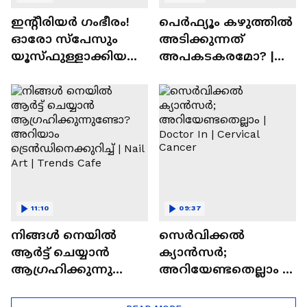
ഇന്റീരിയർ ഗംഭീരം!
പെർഫ്യൂം കഴുത്തിൽ
ഓരോ സ്‌പേസും
അടിക്കുന്നത്
യൂസ്ഫുള്ളാക്കിയ
അപകടകരമോ? |
വീട് | Nalla Veedu
Perfume
11:10
09:37
നിങ്ങൾ നെയിൽ
സെർവിക്കൽ
ആർട്ട് ചെയ്യാൻ
ക്യാൻസർ;
ആഗ്രഹിക്കുന്നുണ്ടോ
അറിയേണ്ടതെല്ലാം |
? അറിയാം
Doctor In | Cervical
ട്രെൻഡിനെക്കുറിച്ച് |
Cancer