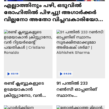
എല്ലാത്തിനും പഴി, ഒടുവില്‍
രോഹിതില്‍ പിഴച്ചു! അഗാര്‍ക്കർ
വില്ലനോ അതോ വിപ്ലവകാരിയോ? |
Ajit Agarkar
03:19
04:36
രണ്ട്‌ ക്ലബ്ബുകളുടെ
91 പന്തില്‍ 233
ഉടമയാകാന്‍
റണ്‍സ്! ഓപ്പണിങ്
ക്രിസ്റ്റ്യാനോ, വന്‍
സ്ഥാനം
റിട്ടയര്‍മെന്റ്‌
സുരക്ഷിതമാക്കുമോ
പദ്ധതികള്‍ | Cristiano
അഭിഷേക് ശർമ? |