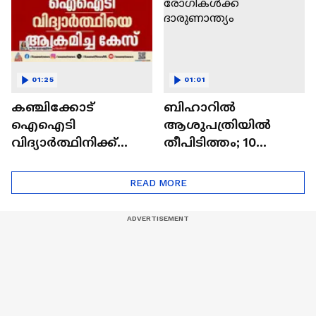
വീണു
01:25
01:01
കഞ്ചിക്കോട്
ബിഹാറിൽ
ഐഐടി
ആശുപത്രിയിൽ
വിദ്യാർത്ഥിനിക്ക്
തീപിടിത്തം; 10
നേരെയുണ്ടായ
രോഗികൾക്ക്
ആക്രമണം; പ്രതി
ദാരുണാന്ത്യം
READ MORE
പിടിയിൽ