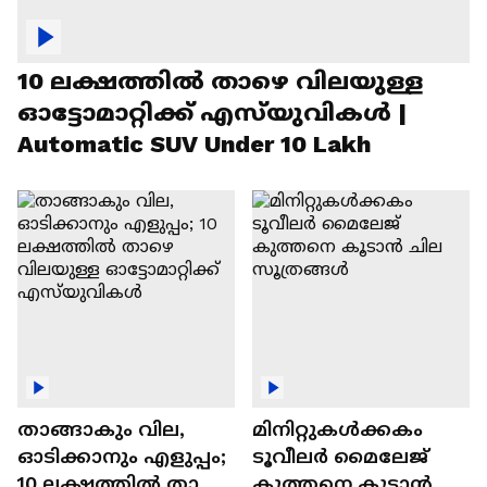
10 ലക്ഷത്തിൽ താഴെ വിലയുള്ള
ഓട്ടോമാറ്റിക്ക് എസ്‍യുവികൾ |
Automatic SUV Under 10 Lakh
താങ്ങാകും വില,
മിനിറ്റുകൾക്കകം
ഓടിക്കാനും എളുപ്പം;
ടൂവീലർ മൈലേജ്
10 ലക്ഷത്തിൽ താഴെ
കുത്തനെ കൂടാൻ