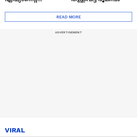
ഷൈനിങ് സ്റ്റാർസ്
സീസൺ 2
READ MORE
VIRAL