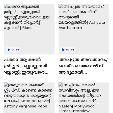
01:54
02:14
പക്കാ ആക്ഷൻ
'അച്യുത അവതാരം,'
ത്രില്ലർ... ബ്ലാസ്റ്റായി
റെയ്റ വെഞ്ചേഴ്‌സ്
'ബ്ലാസ്റ്റ്',ഇതുവരെയു
ആദ്യമായി
ള്ള കളക്ഷൻ
മലയാളത്തിൽ|
റിപ്പോർട്ട് പുറത്ത് |
Achyuta Avathaaram
Blast