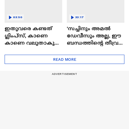
03:50
33:17
ഇതുവരെ കണ്ടത്
'സച്ചിനും അമൽ
ഗ്ലിംപ്സ്, കാണെ
ഡേവീസും അല്ല, ഈ
കാണെ വലുതാകുന്ന
ബന്ധത്തിൻ്റെ തീവ്രത
കാട്ടാളൻ്റെ ലോകം|
ഞാൻ കണ്ടതാണ്!' |
Kattalan Movie|
Naslen| Mollywood
READ MORE
Antony Varghese Pepe
Times|Interview