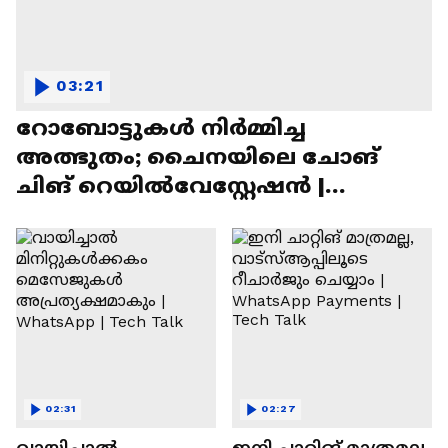
03:21
റോബോട്ടുകൾ നിർമ്മിച്ച
അത്ഭുതം; ചൈനയിലെ ചോങ്
ചിങ് റെയിൽവേസ്റ്റേഷൻ |
Chongqing Railway Station
02:31
02:27
വായിച്ചാൽ
ഇനി ചാറ്റിങ് മാത്രമല്ല,