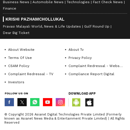
Business News
Automobile News
Technologies
Fact Check News
Finance
KRISHI PAZHAMCHOLLUKAL
Pravasi Malayali World, News & Life Updates
Gulf Round Up
Dear Big Ticket
About Website
About Tv
Terms Of Use
Privacy Policy
CSAM Policy
Complaint Redressal - Website
Complaint Redressal - TV
Compliance Report Digital
Investors
FOLLOW US ON
DOWNLOAD APP
© Copyright 2026 Asianxt Digital Technologies Private Limited (Formerly
known as Asianet News Media & Entertainment Private Limited) | All Rights
Reserved