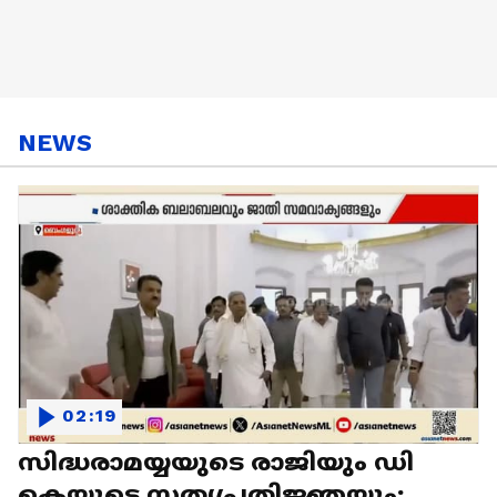
NEWS
02:19
സിദ്ധരാമയ്യയുടെ രാജിയും ഡി
കെയുടെ സത്യപ്രതിജ്ഞയും;