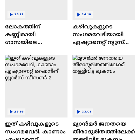
23:12
24:10
ലോകത്തിന്
കഴിവുകളുടെ
കണ്ണീരായി
സംഗമവേദിയായി
ഗാസയിലെ
ഏഷ്യാനെറ്റ് ന്യൂസ്
നിസഹായരായ
ഷൈനിങ് സ്റ്റാർസ്
കുഞ്ഞുങ്ങൾ
സീസൺ 2
23:16
23:01
ഇത് കഴിവുകളുടെ
മ്യാൻമർ ജനതയെ
സംഗമവേദി, കാണാം
തീരാദുരിതത്തിലേക്ക്
ഏഷ്യാനെറ്റ്
തള്ളിവിട്ട ഭൂകമ്പം