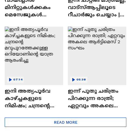
മിനിറ്റുകൾക്കകം
വാട്‌സ്‌ആപ്പിലൂടെ
മെസേജുകള്‍
റീചാർജും ചെയ്യാം |
അപ്രത്യക്ഷമാകും |
WhatsApp Payments |
WhatsApp | Tech Talk
Tech Talk
07:14
05:38
ഇനി അത്യപൂര്‍വ
ഇന്ന് പുതു ചരിത്രം
കാഴ്ച്ചകളുടെ
പിറക്കുന്ന രാത്രി;
നിമിഷം; ചന്ദ്രന്റെ
ഏറ്റവും അകലെ
മറുപുറത്തേക്കുള്ള
ആര്‍ട്ടിമെസ് 2 സംഘം
ഒറിയോണിന്റെ യാത്ര
READ MORE
ആരംഭിച്ചു