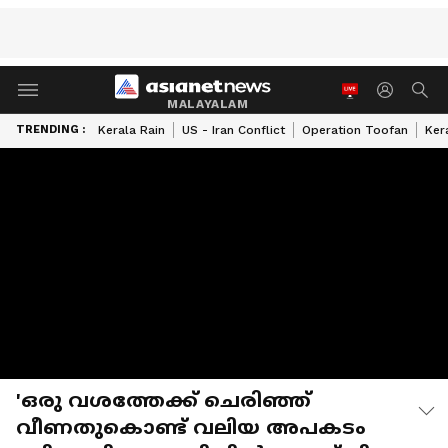
MALAYALAM
TRENDING :
Kerala Rain
US - Iran Conflict
Operation Toofan
Ker
'ഒരു വശത്തേക്ക് ചെരിഞ്ഞ്
വീണതുകൊണ്ട് വലിയ അപകടം