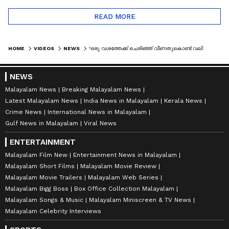
READ MORE
HOME
VIDEOS
NEWS
'ഒരു വശത്തേക്ക് ചെരിഞ്ഞ് വീണതുകൊണ്ട് വലിയ അപകടം ഒഴിവായി'; ഇടുക്കിയിൽ അഞ്ച് നില കെട്ടിടം ഇടിഞ്ഞു വീണു
NEWS
Malayalam News
Breaking Malayalam News
Latest Malayalam News
India News in Malayalam
Kerala News
Crime News
International News in Malayalam
Gulf News in Malayalam
Viral News
ENTERTAINMENT
Malayalam Film New
Entertainment News in Malayalam
Malayalam Short Films
Malayalam Movie Review
Malayalam Movie Trailers
Malayalam Web Series
Malayalam Bigg Boss
Box Office Collection Malayalam
Malayalam Songs & Music
Malayalam Miniscreen & TV News
Malayalam Celebrity Interviews