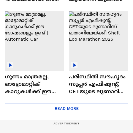
വിലയുള്ള
ചില സൂത്രങ്ങൾ
ഓട്ടോമാറ്റിക്ക്
എസ്‍യുവികൾ
ഗുണം മാത്രമല്ല,
പരിസ്ഥിതി സൗഹൃദം
ഓട്ടോമാറ്റിക്
സൂപ്പർ എഫിഷ്യന്റ്,
കാറുകൾക്ക് ഈ
CETയുടെ ലുണാറിസ്
ദോഷങ്ങളും ഉണ്ട് |
ഖത്തറിലേയ്ക്ക്| Shell
Automatic Car
Eco Marathon 2025
READ MORE