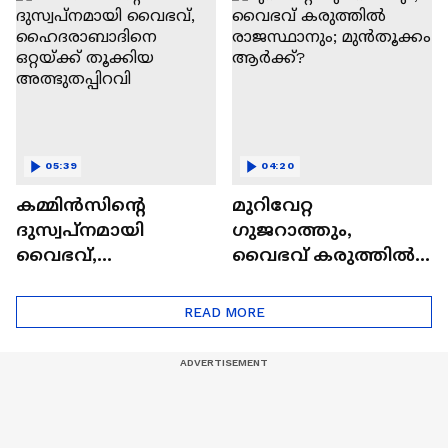
ഇടംപിടിച്ച് തഹ്സിന്‍
മുഹമ്മദ് | FIFA
05:39
04:20
കമ്മിൻസിന്റെ
മുറിവേറ്റ
ദുസ്വപ്നമായി
ഗുജറാത്തും,
വൈഭവ്,
വൈഭവ് കരുത്തില്‍
ഹൈദരാബാദിനെ
രാജസ്ഥാനും;
ഒറ്റയ്ക്ക് തൂക്കിയ
മുൻതൂക്കം ആർക്ക്?
READ MORE
അത്ഭുതപ്പിറവി