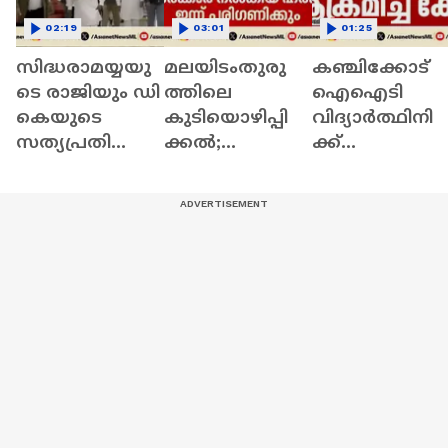
02:19
03:01
01:25
സിദ്ധരാമയ്യയു
മലയിടംതുരു
കഞ്ചിക്കോട്
ടെ രാജിയും ഡി
ത്തിലെ
ഐഐടി
കെയുടെ
കുടിയൊഴിപ്പി
വിദ്യാർത്ഥിനി
സത്യപ്രതിജ്ഞ
ക്കൽ;
ക്ക്
യും;
സര്‍ക്കാര്‍
നേരെയുണ്ടാ
കര്‍ണാടകത്തി
നൽകിയ ഹര്‍ജി
ആക്രമണം;
ൽ
ഇന്ന്
പ്രതി പിടിയിൽ
കരുതലോടെ
പരിഗണിക്കും
ഹൈക്കമാൻഡ്