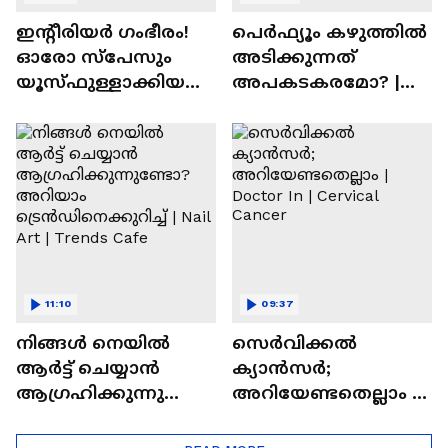
ഇന്റീരിയർ ഗംഭീരം!
പെർഫ്യൂം കഴുത്തിൽ
ഓരോ സ്‌പേസും
അടിക്കുന്നത്
യൂസ്ഫുള്ളാക്കിയ
അപകടകരമോ? |
വീട് | Nalla Veedu
Perfume
11:10
09:37
നിങ്ങൾ നെയിൽ
സെർവിക്കൽ
ആർട്ട് ചെയ്യാൻ
ക്യാൻസർ;
ആഗ്രഹിക്കുന്നുണ്ടോ
അറിയേണ്ടതെല്ലാം |
? അറിയാം
Doctor In | Cervical
ട്രെൻഡിനെക്കുറിച്ച് |
Cancer