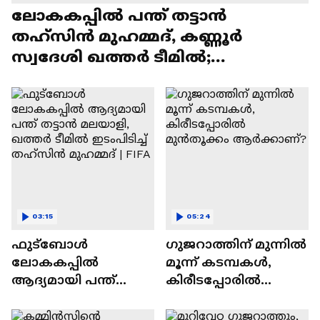
ലോകകപ്പിൽ പന്ത് തട്ടാൻ
തഹ്സിന്‍ മുഹമ്മദ്, കണ്ണൂർ
സ്വദേശി ഖത്തർ ടീമിൽ;
ആഘോഷമാക്കി വളപട്ടണം
03:15
05:24
ഫുട്ബോ‍ൾ
ഗുജറാത്തിന് മുന്നില്‍
ലോകകപ്പിൽ
മൂന്ന് കടമ്പകള്‍,
ആദ്യമായി പന്ത്
കിരീടപ്പോരില്‍
തട്ടാൻ മലയാളി,
മുൻതൂക്കം
ഖത്തർ ടീമിൽ
ആര്‍ക്കാണ്?