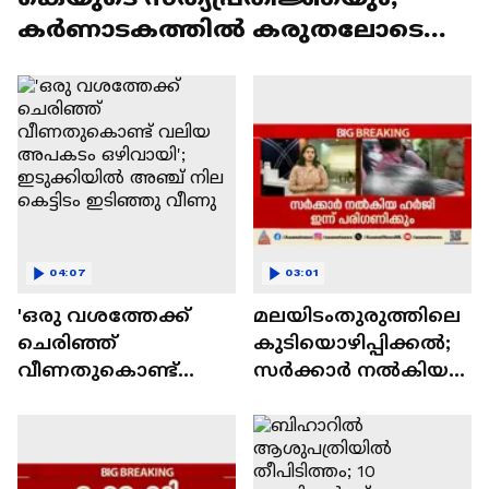
കര്‍ണാടകത്തിൽ കരുതലോടെ
ഹൈക്കമാൻഡ്
04:07
03:01
'ഒരു വശത്തേക്ക്
മലയിടംതുരുത്തിലെ
ചെരിഞ്ഞ്
കുടിയൊഴിപ്പിക്കൽ;
വീണതുകൊണ്ട്
സര്‍ക്കാര്‍ നൽകിയ
വലിയ അപകടം
ഹര്‍ജി ഇന്ന്
ഒഴിവായി';
പരിഗണിക്കും
ഇടുക്കിയിൽ അഞ്ച്
നില കെട്ടിടം ഇടിഞ്ഞു