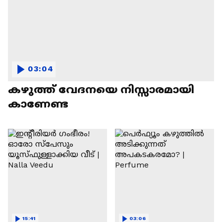
03:04
കഴുത്ത് വേദനയെ നിസ്സാരമായി
കാണേണ്ട
15:41
03:06