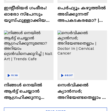
ഇന്റീരിയർ ഗംഭീരം!
പെർഫ്യൂം കഴുത്തിൽ
ഓരോ സ്‌പേസും
അടിക്കുന്നത്
യൂസ്ഫുള്ളാക്കിയ
അപകടകരമോ? |
വീട് | Nalla Veedu
Perfume
11:10
09:37
നിങ്ങൾ നെയിൽ
സെർവിക്കൽ
ആർട്ട് ചെയ്യാൻ
ക്യാൻസർ;
ആഗ്രഹിക്കുന്നുണ്ടോ
അറിയേണ്ടതെല്ലാം |
? അറിയാം
Doctor In | Cervical
ട്രെൻഡിനെക്കുറിച്ച് |
Cancer