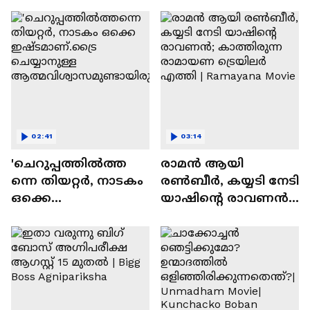
സന്തോഷം'
02:41
03:14
'ചെറുപ്പത്തിൽത്ത
രാമന്‍ ആയി
ന്നെ തിയറ്റർ, നാടകം
രൺബീർ, കയ്യടി നേടി
ഒക്കെ
യാഷിന്റെ രാവണൻ;
ഇഷ്ടമാണ്.ട്രൈ
കാത്തിരുന്ന
ചെയ്യാനുള്ള
രാമായണ ട്രെയിലർ
ആത്മവിശ്വാസമുണ്ടാ
എത്തി | Ramayana
യിരുന്നില്ല'
Movie