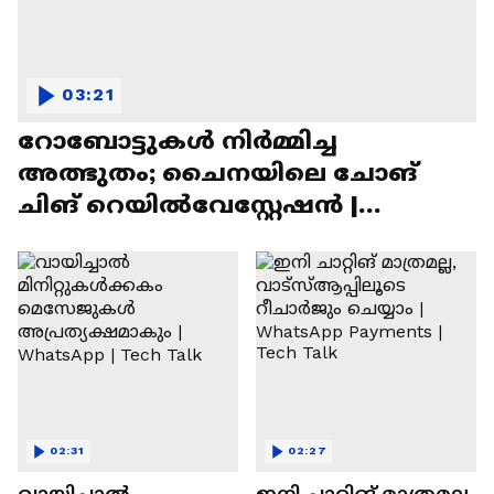
03:21
റോബോട്ടുകൾ നിർമ്മിച്ച
അത്ഭുതം; ചൈനയിലെ ചോങ്
ചിങ് റെയിൽവേസ്റ്റേഷൻ |
Chongqing Railway Station
02:31
02:27
വായിച്ചാൽ
ഇനി ചാറ്റിങ് മാത്രമല്ല,