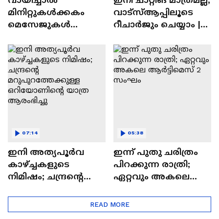
മിനിറ്റുകൾക്കകം
വാട്‌സ്‌ആപ്പിലൂടെ
മെസേജുകള്‍
റീചാർജും ചെയ്യാം |
അപ്രത്യക്ഷമാകും |
WhatsApp Payments |
WhatsApp | Tech Talk
Tech Talk
07:14
05:38
ഇനി അത്യപൂര്‍വ
ഇന്ന് പുതു ചരിത്രം
കാഴ്ച്ചകളുടെ
പിറക്കുന്ന രാത്രി;
നിമിഷം; ചന്ദ്രന്റെ
ഏറ്റവും അകലെ
മറുപുറത്തേക്കുള്ള
ആര്‍ട്ടിമെസ് 2 സംഘം
ഒറിയോണിന്റെ യാത്ര
READ MORE
ആരംഭിച്ചു