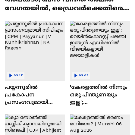
വേഗതയിൽ, ഡ്രൈവര്‍ക്കെതിരെ
കേസെടുക്കും
03:17
03:03
പയ്യന്നൂരില്‍
'കേരളത്തിൽ നിന്നും
പ്രകോപന
ഒരു പിന്തുണയും
പ്രസംഗവുമായി
ഇല്ല';
സിപിഎം | CPM |
റെയിൻഫോറസ്റ്റ്
Payyanur | V
ചലഞ്ച് ഇന്ത്യൻ
Kunhikrishnan | KK
എഡിഷനിൽ
Ragesh
വിജയികളായി