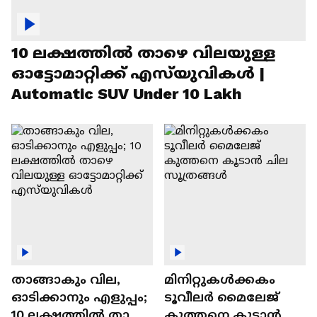
10 ലക്ഷത്തിൽ താഴെ വിലയുള്ള
ഓട്ടോമാറ്റിക്ക് എസ്‍യുവികൾ |
Automatic SUV Under 10 Lakh
താങ്ങാകും വില,
മിനിറ്റുകൾക്കകം
ഓടിക്കാനും എളുപ്പം;
ടൂവീലർ മൈലേജ്
10 ലക്ഷത്തിൽ താഴെ
കുത്തനെ കൂടാൻ