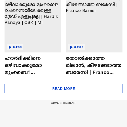
Ronaldo
Abhishek Sharma
04:53
04:00
ഹാർദിക്കിനെ
തോല്‍ക്കാത്ത
ഒഴിവാക്കുമോ
മിലാന്‍, കീഴടങ്ങാത്ത
മുംബൈ?
ബരേസി | Franco
ചെന്നൈയിലേക്കുള്ള
Baresi
ട്രേഡ് എളുപ്പമല്ല |
READ MORE
Hardik Pandya | CSK |
MI