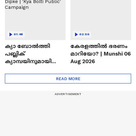
മലയാളികൾ
01:48
02:50
ക്യാ ബോൽത്തി
കേരളത്തിൽ ഭരണം
പബ്ലിക്
മാറിയോ? | Munshi 06
ക്യാമ്പയിനുമായി
Aug 2026
സിജെപി | CJP |
Abhijeet Dipke | 'Kya
READ MORE
Bolti Public' Campaign