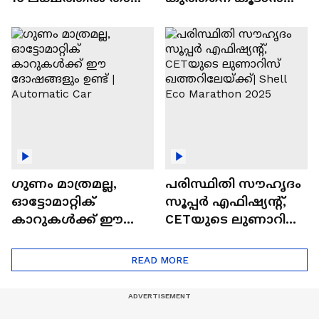
വിലയുള്ള
ചില സൂത്രങ്ങൾ
ഓട്ടോമാറ്റിക്ക്
എസ്‍യുവികൾ
ഗുണം മാത്രമല്ല,
പരിസ്ഥിതി സൗഹൃദം
ഓട്ടോമാറ്റിക്
സൂപ്പർ എഫിഷ്യന്റ്,
കാറുകൾക്ക് ഈ
CETയുടെ ലുണാറിസ്
ദോഷങ്ങളും ഉണ്ട് |
ഖത്തറിലേയ്ക്ക്| Shell
Automatic Car
Eco Marathon 2025
READ MORE