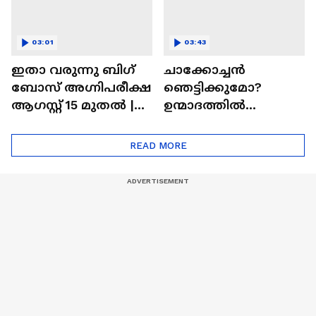
03:01
03:43
ഇതാ വരുന്നു ബിഗ്
ചാക്കോച്ചന്‍
ബോസ് അഗ്നിപരീക്ഷ
ഞെട്ടിക്കുമോ?
ആഗസ്റ്റ് 15 മുതൽ |
ഉന്മാദത്തിൽ
Bigg Boss Agnipariksha
ഒളിഞ്ഞിരിക്കുന്നതെ
ന്ത്?| Unmadham
READ MORE
Movie| Kunchacko
Boban