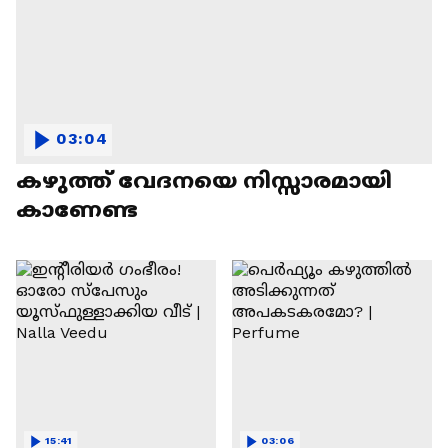
03:04
കഴുത്ത് വേദനയെ നിസ്സാരമായി
കാണേണ്ട
15:41
03:06