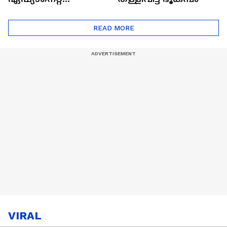
ഷൈനിങ് സ്റ്റാർസ്
സീസൺ 2
READ MORE
VIRAL