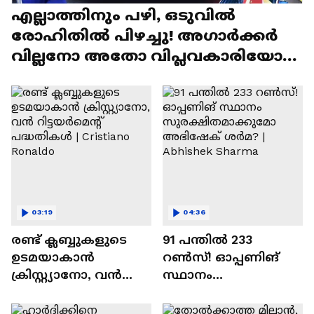
എല്ലാത്തിനും പഴി, ഒടുവില്‍
രോഹിതില്‍ പിഴച്ചു! അഗാര്‍ക്കർ
വില്ലനോ അതോ വിപ്ലവകാരിയോ? |
Ajit Agarkar
03:19
04:36
രണ്ട്‌ ക്ലബ്ബുകളുടെ
91 പന്തില്‍ 233
ഉടമയാകാന്‍
റണ്‍സ്! ഓപ്പണിങ്
ക്രിസ്റ്റ്യാനോ, വന്‍
സ്ഥാനം
റിട്ടയര്‍മെന്റ്‌
സുരക്ഷിതമാക്കുമോ
പദ്ധതികള്‍ | Cristiano
അഭിഷേക് ശർമ? |