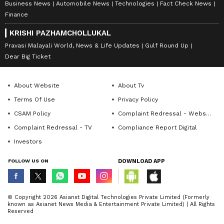
Business News
Automobile News
Technologies
Fact Check News
Finance
KRISHI PAZHAMCHOLLUKAL
Pravasi Malayali World, News & Life Updates
Gulf Round Up
Dear Big Ticket
About Website
About Tv
Terms Of Use
Privacy Policy
CSAM Policy
Complaint Redressal - Website
Complaint Redressal - TV
Compliance Report Digital
Investors
FOLLOW US ON
DOWNLOAD APP
© Copyright 2026 Asianxt Digital Technologies Private Limited (Formerly
known as Asianet News Media & Entertainment Private Limited) | All Rights
Reserved