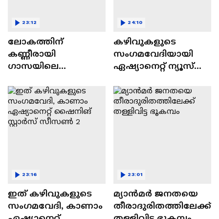
23:12
24:10
ലോകത്തിന്
കഴിവുകളുടെ
കണ്ണീരായി
സംഗമവേദിയായി
ഗാസയിലെ
ഏഷ്യാനെറ്റ് ന്യൂസ്
നിസഹായരായ
ഷൈനിങ് സ്റ്റാർസ്
കുഞ്ഞുങ്ങൾ
സീസൺ 2
23:16
23:01
ഇത് കഴിവുകളുടെ
മ്യാൻമർ ജനതയെ
സംഗമവേദി, കാണാം
തീരാദുരിതത്തിലേക്ക്
ഏഷ്യാനെറ്റ്
തള്ളിവിട്ട ഭൂകമ്പം