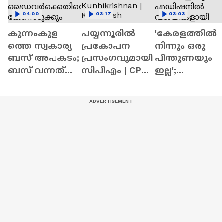
04:00
03:17
03:03
കുന്നംകുള
പയ്യന്നൂരില്‍
'കേരളത്തിൽ
ത്തെ സ്വകാര്യ
പ്രകോപന
നിന്നും ഒരു
ബസ് അപകടം;
പ്രസംഗവുമായി
പിന്തുണയും
ബസ് വന്നത്
സിപിഎം | CPM
ഇല്ല';
അമിത
| Payyanur | V
റെയിൻഫോറ
വേഗതയിൽ,
Kunhikrishnan |
സ്റ്റ് ചലഞ്ച്
ഡ്രൈവര്‍ക്കെ
KK Ragesh
ഇന്ത്യൻ
തിരെ
എഡിഷനിൽ
കേസെടുക്കും
വിജയികളായി
മലയാളികൾ