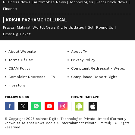
Business News
Automobile News
Technologies
Fact Check News
Finance
KRISHI PAZHAMCHOLLUKAL
Pravasi Malayali World, News & Life Updates
Gulf Round Up
Dear Big Ticket
About Website
About Tv
Terms Of Use
Privacy Policy
CSAM Policy
Complaint Redressal - Website
Complaint Redressal - TV
Compliance Report Digital
Investors
FOLLOW US ON
DOWNLOAD APP
© Copyright 2026 Asianxt Digital Technologies Private Limited (Formerly
known as Asianet News Media & Entertainment Private Limited) | All Rights
Reserved