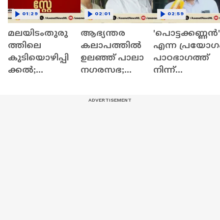
01:29
02:01
02:59
മലയിടംതുരു
ആഭ്യന്തര
'പൊട്ടക്കണ്ണന്‍'
ത്തിലെ
കലാപത്തിൽ
എന്ന പ്രയോഗ
കുടിയൊഴിപ്പി
ഉലഞ്ഞ് പാലാ
പാഠഭാഗത്ത്
ക്കൽ;
നഗരസഭ;
നിന്ന്
പെരുമ്പാവൂർ
അന്തിമ
ഒഴിവാക്കണം;
മുൻസിഫ്
തീരുമാനം
ആവശ്യവുമാ
കോടതി
കെപിസിസിക്ക്
യി ബ്ലൈൻഡ്
നടപടികൾ സ്റ്റേ
വിട്ട്
അസോസിയേ
ചെയ്ത്
കോൺഗ്രസ്
ഷൻ | Textboo
ഹൈക്കോടതി
ജില്ലാ നേതൃത്വം