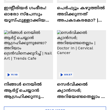
ഇന്റീരിയർ ഗംഭീരം!
പെർഫ്യൂം കഴുത്തിൽ
ഓരോ സ്‌പേസും
അടിക്കുന്നത്
യൂസ്ഫുള്ളാക്കിയ
അപകടകരമോ? |
വീട് | Nalla Veedu
Perfume
11:10
09:37
നിങ്ങൾ നെയിൽ
സെർവിക്കൽ
ആർട്ട് ചെയ്യാൻ
ക്യാൻസർ;
ആഗ്രഹിക്കുന്നുണ്ടോ
അറിയേണ്ടതെല്ലാം |
? അറിയാം
Doctor In | Cervical
ട്രെൻഡിനെക്കുറിച്ച് |
Cancer