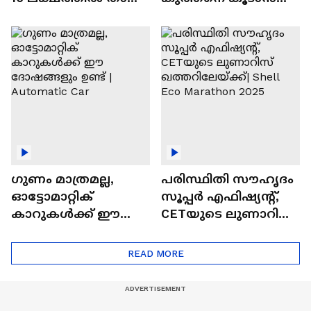
വിലയുള്ള
ചില സൂത്രങ്ങൾ
ഓട്ടോമാറ്റിക്ക്
എസ്‍യുവികൾ
ഗുണം മാത്രമല്ല,
പരിസ്ഥിതി സൗഹൃദം
ഓട്ടോമാറ്റിക്
സൂപ്പർ എഫിഷ്യന്റ്,
കാറുകൾക്ക് ഈ
CETയുടെ ലുണാറിസ്
ദോഷങ്ങളും ഉണ്ട് |
ഖത്തറിലേയ്ക്ക്| Shell
Automatic Car
Eco Marathon 2025
READ MORE