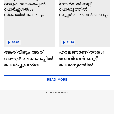
കളയരുത്:വിമർശക
ർക്ക് CR7ൻ്റെ മറുപടി
03:35
01:10
ആര് വീഴും ആര്
ഹാലണ്ടാണ് താരം!
വാഴും? ലോകകപ്പില്‍
ഗോള്‍ഡന്‍ ബൂട്ട്
പോര്‍ച്ചുഗല്‍vs
പോരാട്ടത്തില്‍
സ്പെയിന്‍ പോരാട്ടം
സൂപ്പര്‍താരങ്ങ
ള്‍ക്കൊപ്പം
READ MORE