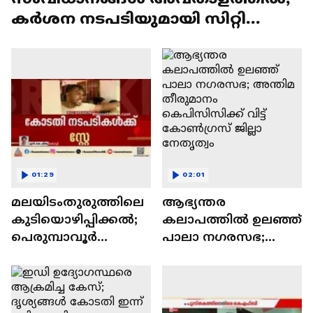
കർശന നടപടിയുമായി സിറ്റി
പൊലീസ് കമ്മീണർ
01:29
02:01
മലയിടംതുരുത്തിലെ
ആഭ്യന്തര
കുടിയൊഴിപ്പിക്കൽ;
കലാപത്തിൽ ഉലഞ്ഞ്
പെരുമ്പാവൂർ
പാലാ നഗരസഭ;
മുൻസിഫ് കോടതി
അന്തിമ തീരുമാനം
നടപടികൾ സ്റ്റേ
കെപിസിസിക്ക് വിട്ട്
ചെയ്ത്
കോൺഗ്രസ് ജില്ലാ
ഹൈക്കോടതി
നേതൃത്വം