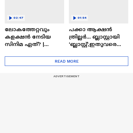
02:47
01:54
ലോകത്തേറ്റവും
പക്കാ ആക്ഷൻ
കളക്ഷൻ നേടിയ
ത്രില്ലർ... ബ്ലാസ്റ്റായി
സിനിമ ഏത്? |
'ബ്ലാസ്റ്റ്',ഇതുവരെയു
Highest Grossing
ള്ള കളക്ഷൻ
Movie
റിപ്പോർട്ട് പുറത്ത് |
READ MORE
Blast