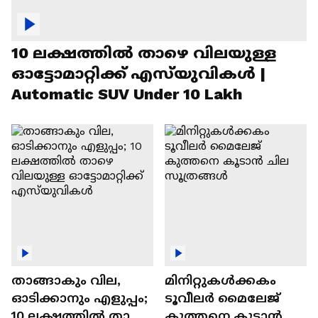
10 ലക്ഷത്തിൽ താഴെ വിലയുള്ള
ഓട്ടോമാറ്റിക്ക് എസ്‍യുവികൾ |
Automatic SUV Under 10 Lakh
താങ്ങാകും വില,
മിനിറ്റുകൾക്കകം
ഓടിക്കാനും എളുപ്പം;
ടൂവീലർ മൈലേജ്
10 ലക്ഷത്തിൽ താഴെ
കുത്തനെ കൂടാൻ