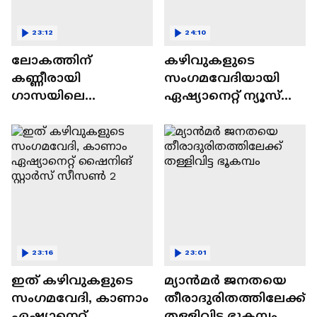
23:12
24:10
ലോകത്തിന്
കഴിവുകളുടെ
കണ്ണീരായി
സംഗമവേദിയായി
ഗാസയിലെ
ഏഷ്യാനെറ്റ് ന്യൂസ്
നിസഹായരായ
ഷൈനിങ് സ്റ്റാർസ്
കുഞ്ഞുങ്ങൾ
സീസൺ 2
23:16
23:01
ഇത് കഴിവുകളുടെ
മ്യാൻമർ ജനതയെ
സംഗമവേദി, കാണാം
തീരാദുരിതത്തിലേക്ക്
ഏഷ്യാനെറ്റ്
തള്ളിവിട്ട ഭൂകമ്പം