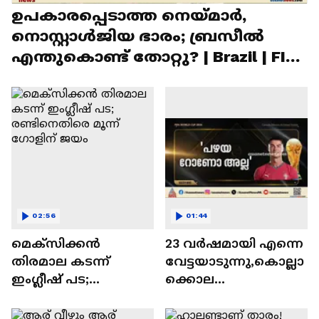
ഉപകാരപ്പെടാത്ത നെയ്‌മാർ,
നൊസ്റ്റാൾജിയ ഭാരം; ബ്രസീൽ
എന്തുകൊണ്ട് തോറ്റു? | Brazil | FIFA
World Cup
02:56
01:44
മെക്‌സിക്കന്‍
23 വർഷമായി എന്നെ
തിരമാല കടന്ന്
വേട്ടയാടുന്നു,കൊല്ലാ
ഇംഗ്ലീഷ് പട;
ക്കൊല
രണ്ടിനെതിരെ മൂന്ന്
ചെയ്യുന്നു,വെറുതെ
ഗോളിന് ജയം
സമയം