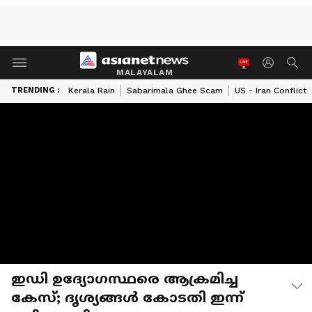
MALAYALAM
TRENDING :
Kerala Rain
Sabarimala Ghee Scam
US - Iran Conflict
ഇഡി ഉദ്യോഗസ്ഥരെ ആക്രമിച്ച
കേസ്; ദൃശ്യങ്ങള്‍ കോടതി ഇന്ന്