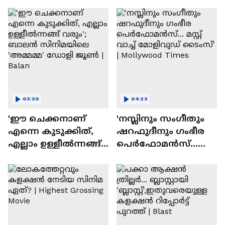
ദേവസി| Stephen Devassy
03:30
04:23
'ഈ ചെക്കനാണ്
'നസ്ലിനും സംഗീതും
എന്നെ കുടുക്കിത്,
ഷറഫുദീനും ഗംഭീര
എല്ലാം ഉള്ളീൽന്നങ്ങ്
പെർഫോമൻസ്...
വരും'; ബാലൻ
മസ്റ്റ് വാച്ച് മോളിവുഡ്
സിനിമയിലെ
ടൈംസ്' | Mollywood
'അമ്മമ്മ' ഡോളി
Times
ജൂൺ | Balan