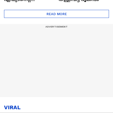
ഷൈനിങ് സ്റ്റാർസ്
സീസൺ 2
READ MORE
VIRAL