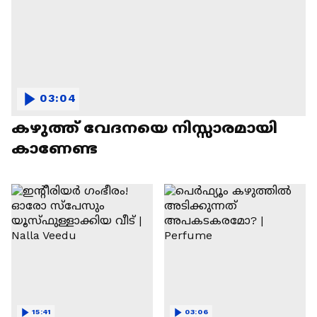
03:04
കഴുത്ത് വേദനയെ നിസ്സാരമായി
കാണേണ്ട
15:41
03:06