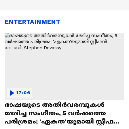
ENTERTAINMENT
17:06
ഭാഷയുടെ അതിർവരമ്പുകൾ
ഭേദിച്ച സംഗീതം, 5 വർഷത്തെ
പരിശ്രമം; 'ഏകത'യുമായി സ്റ്റീഫൻ