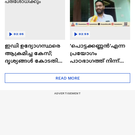
02:05
02:59
ഇഡി ഉദ്യോഗസ്ഥരെ
'പൊട്ടക്കണ്ണന്‍'എന്ന
ആക്രമിച്ച കേസ്;
പ്രയോഗം
ദൃശ്യങ്ങള്‍ കോടതി
പാഠഭാഗത്ത് നിന്ന്
ഇന്ന് പരിശോധിക്കും
ഒഴിവാക്കണം;
ആവശ്യവുമായി
READ MORE
ബ്ലൈൻഡ്
അസോസിയേഷൻ |
Textbook