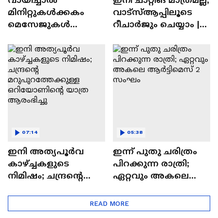
മിനിറ്റുകൾക്കകം
വാട്‌സ്‌ആപ്പിലൂടെ
മെസേജുകള്‍
റീചാർജും ചെയ്യാം |
അപ്രത്യക്ഷമാകും |
WhatsApp Payments |
WhatsApp | Tech Talk
Tech Talk
07:14
05:38
ഇനി അത്യപൂര്‍വ
ഇന്ന് പുതു ചരിത്രം
കാഴ്ച്ചകളുടെ
പിറക്കുന്ന രാത്രി;
നിമിഷം; ചന്ദ്രന്റെ
ഏറ്റവും അകലെ
മറുപുറത്തേക്കുള്ള
ആര്‍ട്ടിമെസ് 2 സംഘം
ഒറിയോണിന്റെ യാത്ര
READ MORE
ആരംഭിച്ചു